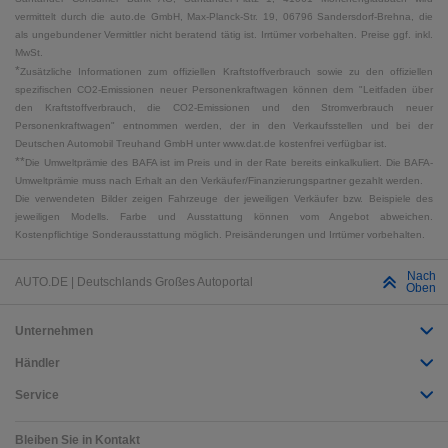
vermittelt durch die auto.de GmbH, Max-Planck-Str. 19, 06796 Sandersdorf-Brehna, die
als ungebundener Vermittler nicht beratend tätig ist. Irrtümer vorbehalten. Preise ggf. inkl.
MwSt.
*
Zusätzliche Informationen zum offiziellen Kraftstoffverbrauch sowie zu den offiziellen
spezifischen CO2-Emissionen neuer Personenkraftwagen können dem "Leitfaden über
den Kraftstoffverbrauch, die CO2-Emissionen und den Stromverbrauch neuer
Personenkraftwagen" entnommen werden, der in den Verkaufsstellen und bei der
Deutschen Automobil Treuhand GmbH unter www.dat.de kostenfrei verfügbar ist.
**
Die Umweltprämie des BAFA ist im Preis und in der Rate bereits einkalkuliert. Die BAFA-
Umweltprämie muss nach Erhalt an den Verkäufer/Finanzierungspartner gezahlt werden.
Die verwendeten Bilder zeigen Fahrzeuge der jeweiligen Verkäufer bzw. Beispiele des
jeweiligen Modells. Farbe und Ausstattung können vom Angebot abweichen.
Kostenpflichtige Sonderausstattung möglich. Preisänderungen und Irrtümer vorbehalten.
Nach
AUTO.DE | Deutschlands Großes Autoportal
Oben
Unternehmen
Händler
Service
Bleiben Sie in Kontakt