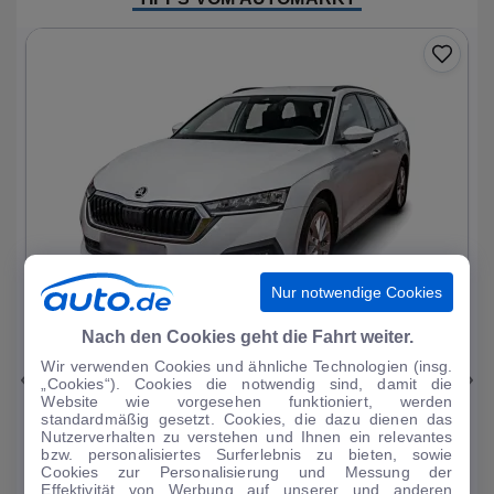
Nur notwendige Cookies
1
|
11
Nach den Cookies geht die Fahrt weiter.
Wir verwenden Cookies und ähnliche Technologien (insg.
Skoda
Octavia
„Cookies“). Cookies die notwendig sind, damit die
Website wie vorgesehen funktioniert, werden
Ambition PHEV
standardmäßig gesetzt. Cookies, die dazu dienen das
Nutzerverhalten zu verstehen und Ihnen ein relevantes
51.093 km
·
03/2023
·
·
Hybrid
·
Automatik
bzw. personalisiertes Surferlebnis zu bieten, sowie
Cookies zur Personalisierung und Messung der
Finanzierung
Kaufen
Effektivität von Werbung auf unserer und anderen