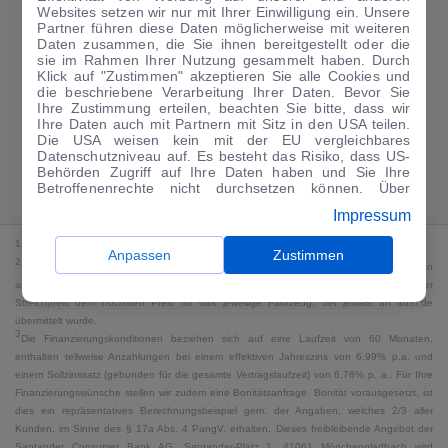
Websites setzen wir nur mit Ihrer Einwilligung ein. Unsere
224
€
Partner führen diese Daten möglicherweise mit weiteren
Daten zusammen, die Sie ihnen bereitgestellt oder die
Guter Preis
4
sie im Rahmen Ihrer Nutzung gesammelt haben. Durch
/mtl.
Klick auf "Zustimmen" akzeptieren Sie alle Cookies und
die beschriebene Verarbeitung Ihrer Daten. Bevor Sie
·
·
Finanzierungs-Details
0 € Anzahlung
60 Monate
Ihre Zustimmung erteilen, beachten Sie bitte, dass wir
Ihre Daten auch mit Partnern mit Sitz in den USA teilen.
Die USA weisen kein mit der EU vergleichbares
Angebot anfragen
Rate anpassen
Datenschutzniveau auf. Es besteht das Risiko, dass US-
Behörden Zugriff auf Ihre Daten haben und Sie Ihre
49,9 kWh/100 km
+ 19,9 l/100 km (gew., komb.) · 19,9 l/100 km (entl.) ·
Betroffenenrechte nicht durchsetzen können. Über
CO₂ 499 g/km · Klasse G (gew.) / G (entl.)*
"Anpassen" können Sie Ihre Einwilligungen individuell
Impressum
anpassen. Dies ist auch später jederzeit im Bereich
Cookie-Richtlinie
möglich. Weitere Informationen finden
1
MwSt. ausweisbar
Sie in unserer
Datenschutzerklärung
.
Anpassen
Zustimmen
2
Bei dem Streichpreis handelt es sich für Neufahrzeuge und junge Gebrauchte um den
an auto.de übermittelten Listenpreis. Für alle anderen Fahrzeuge entspricht der
Streichpreis dem höchsten Preis für das jeweilige Fahrzeug, der jemals an auto.de
übermittelt wurde.
3
Die Finanzierungskonditionen beziehen sich auf eine Laufzeit von 60 Monaten,
enthalten teilweise Anzahlungen bei einem effektiven Jahreszins von 6,99% p.a. und
einem Sollzinssatz (gebunden für die gesamte Vertragslaufzeit) von 6,78% p. a.. Für Ihre
Finanzierungswünsche stellen wir zudem eine Bonitätsanfrage. Bonität vorausgesetzt, ist
dies ein repräsentatives Berechnungsbeispiel gem. der Angaben, welches 2/3 aller
Kunden, im Sinne des § 17a Abs. 4 PangV, erhalten. Dieses freibleibende Angebot der
Santander Consumer Bank AG, Santander-Platz 1, 41061 Mönchengladbach wird