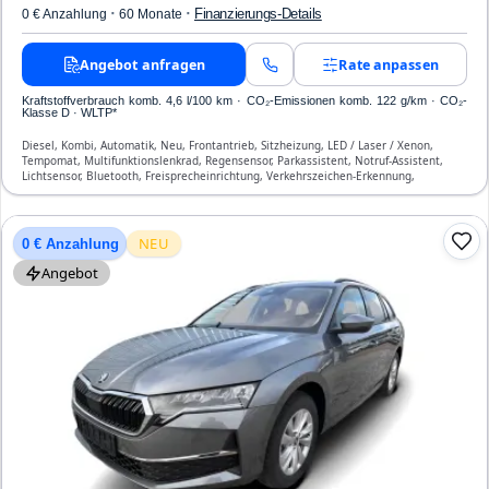
·
·
Finanzierungs-Details
0 € Anzahlung
60 Monate
Angebot anfragen
Rate anpassen
Kraftstoffverbrauch komb. 4,6 l/100 km · CO₂-Emissionen komb. 122 g/km · CO₂-
Klasse D · WLTP*
Diesel, Kombi, Automatik, Neu, Frontantrieb, Sitzheizung, LED / Laser / Xenon,
Tempomat, Multifunktionslenkrad, Regensensor, Parkassistent, Notruf-Assistent,
Lichtsensor, Bluetooth, Freisprecheinrichtung, Verkehrszeichen-Erkennung,
Klimatisierung, Front-, Seiten- und weitere Airbags
NEU
0 € Anzahlung
Angebot