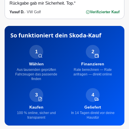
Rückgabe gab mir Sicherheit. Top.
“
Yusuf D.
·
VW Golf
Verifizierter Kauf
So funktioniert dein
Skoda
-Kauf
1
2
Wählen
Finanzieren
Aus tausenden geprüften
Rate berechnen — Rate
Fahrzeugen das passende
anfragen — direkt online
finden
3
4
Kaufen
Geliefert
100 % online, sicher und
In 14 Tagen direkt vor deine
transparent
Haustür