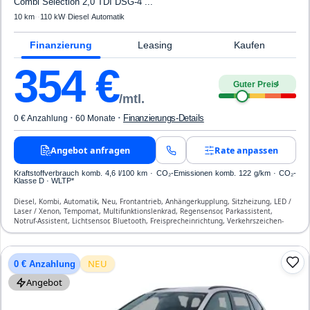
Combi Selection 2,0 TDI DSG-4 ...
10 km
·
·
110 kW
·
Diesel
·
Automatik
Finanzierung
Leasing
Kaufen
354
€
Guter Preis
4
/mtl.
·
·
Finanzierungs-Details
0 € Anzahlung
60 Monate
Angebot anfragen
Rate anpassen
Kraftstoffverbrauch komb. 4,6 l/100 km · CO₂-Emissionen komb. 122 g/km · CO₂-
Klasse D · WLTP*
Diesel, Kombi, Automatik, Neu, Frontantrieb, Anhängerkupplung, Sitzheizung, LED /
Laser / Xenon, Tempomat, Multifunktionslenkrad, Regensensor, Parkassistent,
Notruf-Assistent, Lichtsensor, Bluetooth, Freisprecheinrichtung, Verkehrszeichen-
Erkennung, Klimatisierung, Front-, Seiten- und weitere Airbags
NEU
0 € Anzahlung
Angebot