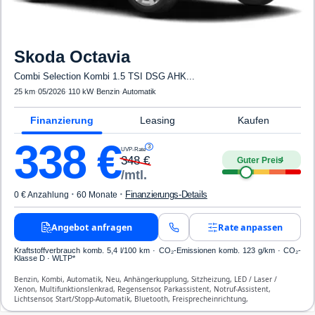
Skoda
Octavia
Combi Selection Kombi 1.5 TSI DSG AHK...
25 km
·
05/2026
·
110 kW
·
Benzin
·
Automatik
Finanzierung
Leasing
Kaufen
338
€
3
UVP-Rate
348
€
Guter Preis
4
/mtl.
·
·
Finanzierungs-Details
0 € Anzahlung
60 Monate
Angebot anfragen
Rate anpassen
Kraftstoffverbrauch komb. 5,4 l/100 km · CO₂-Emissionen komb. 123 g/km · CO₂-
Klasse D · WLTP*
Benzin, Kombi, Automatik, Neu, Anhängerkupplung, Sitzheizung, LED / Laser /
Xenon, Multifunktionslenkrad, Regensensor, Parkassistent, Notruf-Assistent,
Lichtsensor, Start/Stopp-Automatik, Bluetooth, Freisprecheinrichtung,
Verkehrszeichen-Erkennung, ESP, ABS, Klimatisierung, Front-Airbags