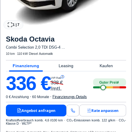
1
|
7
Skoda
Octavia
Combi Selection 2,0 TDI DSG-4 ...
10 km
·
·
110 kW
·
Diesel
·
Automatik
Finanzierung
Leasing
Kaufen
336
€
3
UVP-Rate
338
€
Guter Preis
4
/mtl.
·
·
Finanzierungs-Details
0 € Anzahlung
60 Monate
Angebot anfragen
Rate anpassen
Kraftstoffverbrauch komb. 4,6 l/100 km · CO₂-Emissionen komb. 122 g/km · CO₂-
Klasse D · WLTP*