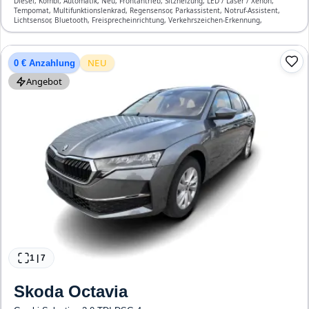
Diesel, Kombi, Automatik, Neu, Frontantrieb, Sitzheizung, LED / Laser / Xenon,
Tempomat, Multifunktionslenkrad, Regensensor, Parkassistent, Notruf-Assistent,
Lichtsensor, Bluetooth, Freisprecheinrichtung, Verkehrszeichen-Erkennung,
Klimatisierung, Front-, Seiten- und weitere Airbags
NEU
0 € Anzahlung
Angebot
1
|
7
Skoda
Octavia