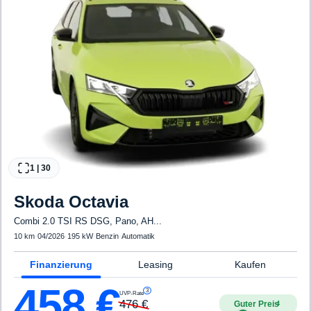
1
|
30
Skoda
Octavia
Combi 2.0 TSI RS DSG, Pano, AH...
10 km
·
04/2026
·
195 kW
·
Benzin
·
Automatik
Finanzierung
Leasing
Kaufen
458
€
3
UVP-Rate
476
€
Guter Preis
4