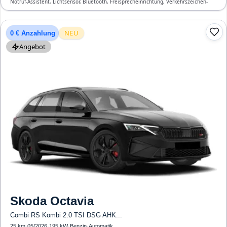
Notruf-Assistent, Lichtsensor, Bluetooth, Freisprecheinrichtung, Verkehrszeichen-
Erkennung, Klimatisierung, Front-, Seiten- und weitere Airbags
NEU
0 € Anzahlung
Angebot
Skoda
Octavia
Combi RS Kombi 2.0 TSI DSG AHK...
25 km
·
05/2026
·
195 kW
·
Benzin
·
Automatik