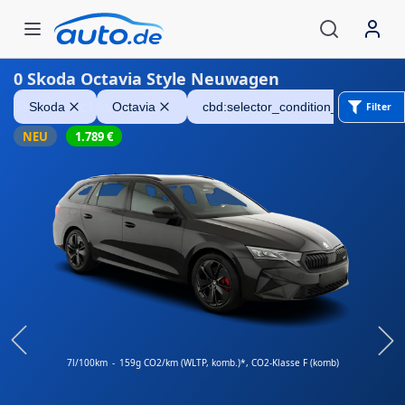
0
Skoda Octavia Style Neuwagen
Skoda Octavia
Skoda
Octavia
cbd:selector_condition_new
Filter
NEU
1.789
€
7l/100km
-
159g CO2/km (WLTP, komb.)*
, CO2-Klasse F (komb)