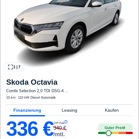
1
|
7
Skoda
Octavia
Combi Selection 2,0 TDI DSG-4 ...
10 km
·
·
110 kW
·
Diesel
·
Automatik
Finanzierung
Leasing
Kaufen
336
€
3
UVP-Rate
340
€
Guter Preis
4
/mtl.