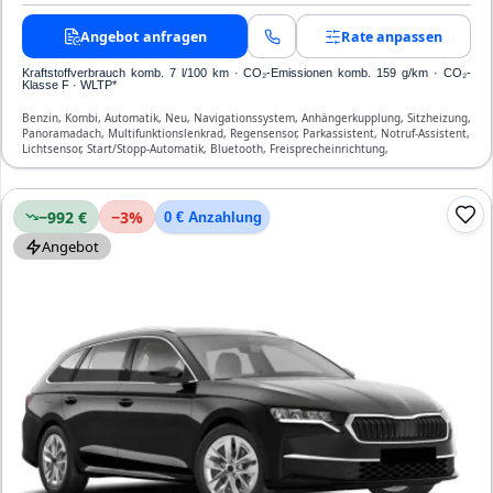
Angebot anfragen
Rate anpassen
Kraftstoffverbrauch komb. 7 l/100 km · CO₂-Emissionen komb. 159 g/km · CO₂-
Klasse F · WLTP*
Benzin, Kombi, Automatik, Neu, Navigationssystem, Anhängerkupplung, Sitzheizung,
Panoramadach, Multifunktionslenkrad, Regensensor, Parkassistent, Notruf-Assistent,
Lichtsensor, Start/Stopp-Automatik, Bluetooth, Freisprecheinrichtung,
Verkehrszeichen-Erkennung, ESP, ABS, Klimatisierung, Airbag
−992 €
−
3
%
0 € Anzahlung
Angebot