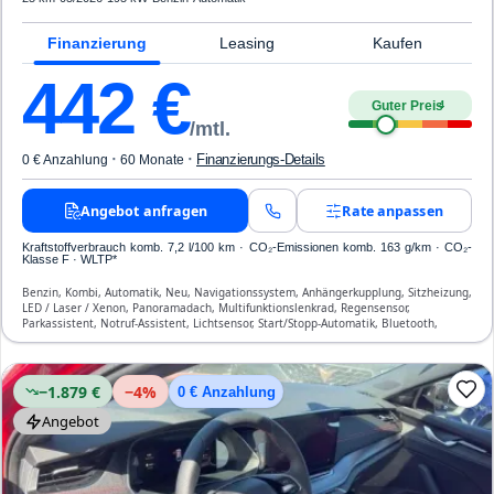
Finanzierung
Leasing
Kaufen
442
€
Guter Preis
4
/mtl.
·
·
Finanzierungs-Details
0 € Anzahlung
60 Monate
Angebot anfragen
Rate anpassen
Kraftstoffverbrauch komb. 7,2 l/100 km · CO₂-Emissionen komb. 163 g/km · CO₂-
Klasse F · WLTP*
Benzin, Kombi, Automatik, Neu, Navigationssystem, Anhängerkupplung, Sitzheizung,
LED / Laser / Xenon, Panoramadach, Multifunktionslenkrad, Regensensor,
Parkassistent, Notruf-Assistent, Lichtsensor, Start/Stopp-Automatik, Bluetooth,
Freisprecheinrichtung, Verkehrszeichen-Erkennung, ESP, ABS, Klimatisierung, Front-
Airbags
−1.879 €
−
4
%
0 € Anzahlung
Angebot