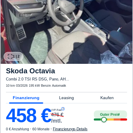
1
|
2
Skoda
Octavia
Combi 2.0 TSI RS DSG, Pano, AH...
10 km
·
03/2026
·
195 kW
·
Benzin
·
Automatik
Finanzierung
Leasing
Kaufen
458
€
3
UVP-Rate
476
€
Guter Preis
4
/mtl.
·
·
Finanzierungs-Details
0 € Anzahlung
60 Monate