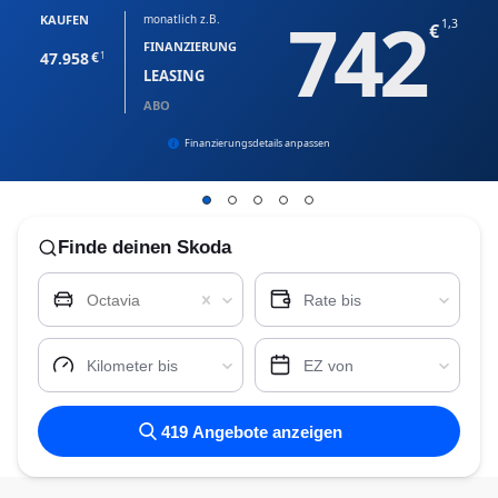
742
KAUFEN
monatlich z.B.
1,3
FINANZIERUNG
47.958
1
LEASING
ABO
Finanzierungsdetails anpassen
Finde
deinen Skoda
Octavia
Rate bis
Kilometer bis
EZ von
419
Angebote anzeigen