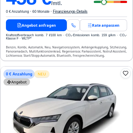
/mtl.
·
·
Finanzierungs-Details
0 € Anzahlung
60 Monate
Angebot anfragen
Rate anpassen
Kraftstoffverbrauch komb. 7 l/100 km · CO₂-Emissionen komb. 159 g/km · CO₂-
Klasse F · WLTP*
Benzin, Kombi, Automatik, Neu, Navigationssystem, Anhängerkupplung, Sitzheizung,
Panoramadach, Multifunktionslenkrad, Regensensor, Parkassistent, Notruf-Assistent,
Lichtsensor, Start/Stopp-Automatik, Bluetooth, Freisprecheinrichtung,
Verkehrszeichen-Erkennung, ESP, ABS, Klimatisierung, Airbag
NEU
0 € Anzahlung
Angebot