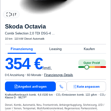
1
|
7
Skoda
Octavia
Combi Selection 2,0 TDI DSG-4 ...
10 km
·
·
110 kW
·
Diesel
·
Automatik
Finanzierung
Leasing
Kaufen
354
€
Guter Preis
4
/mtl.
·
·
Finanzierungs-Details
0 € Anzahlung
60 Monate
Angebot anfragen
Rate anpassen
Kraftstoffverbrauch komb. 4,6 l/100 km · CO₂-Emissionen komb. 122 g/km · CO₂-
Klasse D · WLTP*
Diesel, Kombi, Automatik, Neu, Frontantrieb, Anhängerkupplung, Sitzheizung, LED /
Laser / Xenon, Tempomat, Multifunktionslenkrad, Regensensor, Parkassistent,