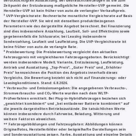
berücksichtigten Ausstattung. Bei Gebrauchtfahrzeugen ist die zum
Zeitpunkt der Erstzulassung maßgebliche Hersteller-UVP gemeint. Die
Hersteller-UVP ist kein früher von auto.de verlangter Verkaufspreis.
³
UVP-Vergleichsrate
: Rechnerische monatliche Vergleichsrate auf Basis
der Hersteller-UVP. Sie wird mit denselben produktbezogenen
Parametern wie das dargestellte Angebot berechnet. Bei Finanzierung
sind dies insbesondere Anzahlung, Laufzeit, Soll- und Effektivzins sowie
gegebenenfalls die Schlussrate; bei Leasing insbesondere
Sonderzahlung, Laufzeit und Laufleistung. Die UVP-Vergleichsrate ist
keine früher von auto.de verlangte Rate.
⁴ Preisbewertung: Die Preisbewertung vergleicht den aktuellen
Fahrzeugpreis mit vergleichbaren Fahrzeugangeboten. Berücksichtigt
werden insbesondere Modell, Variante, Erstzulassung, Laufleistung,
Antrieb und Ausstattung. „Top-Preis“, „Guter Preis“ und „Erhöhter
Preis“ kennzeichnen die Position des Angebots innerhalb dieses
Vergleichs. Die Bewertung bezieht sich nicht auf Finanzierungs- oder
Leasingkonditionen. Stand: 6.8.2026.
* Verbrauchs- und Emissionsangaben: Die angegebenen Verbrauchs-,
Stromverbrauchs- und CO₂-Werte wurden nach dem WLTP-
Prüfverfahren ermittelt. Bei Plug-in-Hybridfahrzeugen beziehen sich
„gewichtet kombiniert“ und „bei entladener Batterie kombiniert“ auf
die jeweils dargestellten Betriebszustände. Die tatsächlichen Werte
können insbesondere durch Fahrweise, Beladung, Witterung und
weitere Faktoren abweichen.
**
Fahrzeugabbildungen und Fahrzeugdaten
: Abbildungen können
Originalfotos, Herstellerbilder oder beispielhafte Darstellungen sein
und Sonderausstattung zeigen. Farbe, Ausstattung und einzelne Details