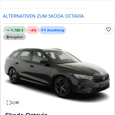
ALTERNATIVEN ZUM SKODA OCTAVIA
−1.789 €
−
4
%
0 € Anzahlung
Angebot
1
|
30