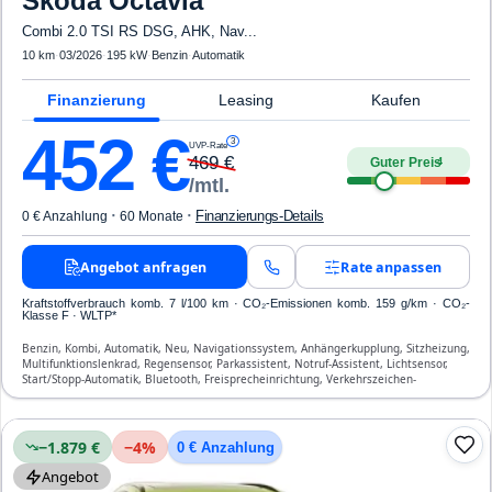
Skoda
Octavia
Combi 2.0 TSI RS DSG, AHK, Nav...
10 km
·
03/2026
·
195 kW
·
Benzin
·
Automatik
Finanzierung
Leasing
Kaufen
452
€
3
UVP-Rate
469
€
Guter Preis
4
/mtl.
·
·
Finanzierungs-Details
0 € Anzahlung
60 Monate
Angebot anfragen
Rate anpassen
Kraftstoffverbrauch komb. 7 l/100 km · CO₂-Emissionen komb. 159 g/km · CO₂-
Klasse F · WLTP*
Benzin, Kombi, Automatik, Neu, Navigationssystem, Anhängerkupplung, Sitzheizung,
Multifunktionslenkrad, Regensensor, Parkassistent, Notruf-Assistent, Lichtsensor,
Start/Stopp-Automatik, Bluetooth, Freisprecheinrichtung, Verkehrszeichen-
Erkennung, ESP, ABS, Klimatisierung, Airbag
−1.879 €
−
4
%
0 € Anzahlung
Angebot