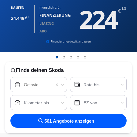
224
KAUFEN
monatlich z.B.
1,3
FINANZIERUNG
24.449
1
LEASING
ABO
Finanzierungsdetails anpassen
Finde
deinen Skoda
Octavia
Rate bis
Kilometer bis
EZ von
561
Angebote anzeigen