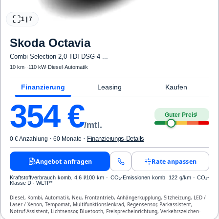
1
|
7
Skoda
Octavia
Combi Selection 2,0 TDI DSG-4 ...
10 km
·
·
110 kW
·
Diesel
·
Automatik
Finanzierung
Leasing
Kaufen
354
€
Guter Preis
4
/mtl.
·
·
Finanzierungs-Details
0 € Anzahlung
60 Monate
Angebot anfragen
Rate anpassen
Kraftstoffverbrauch komb. 4,6 l/100 km · CO₂-Emissionen komb. 122 g/km · CO₂-
Klasse D · WLTP*
Diesel, Kombi, Automatik, Neu, Frontantrieb, Anhängerkupplung, Sitzheizung, LED /
Laser / Xenon, Tempomat, Multifunktionslenkrad, Regensensor, Parkassistent,
Notruf-Assistent, Lichtsensor, Bluetooth, Freisprecheinrichtung, Verkehrszeichen-
Erkennung, Klimatisierung, Front-, Seiten- und weitere Airbags