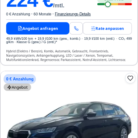
/mtl.
·
·
Finanzierungs-Details
0 € Anzahlung
60 Monate
Angebot anfragen
Rate anpassen
49,9 kWh/100 km
+ 19,9 l/100 km (gew., komb.) · 19,9 l/100 km (entl.) · CO₂ 499
g/km · Klasse G (gew.) / G (entl.)*
Hybrid (Elektro / Benzin), Kombi, Automatik, Gebraucht, Frontantrieb,
Navigationssystem, Anhängerkupplung, LED / Laser / Xenon, Tempomat,
Multifunktionslenkrad, Regensensor, Parkassistent, Notruf-Assistent, Lichtsensor,
Start/Stopp-Automatik, Bluetooth, Freisprecheinrichtung, ESP, ABS, Klimatisierung,
Front-, Seiten- und weitere Airbags
0 € Anzahlung
Angebot