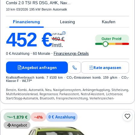
Combi 2.0 TSI RS DSG, AHK, Nav...
10 km
·
03/2026
·
195 kW
·
Benzin
·
Automatik
Finanzierung
Leasing
Kaufen
452
€
3
UVP-Rate
469
€
Guter Preis
4
/mtl.
·
·
Finanzierungs-Details
0 € Anzahlung
60 Monate
Angebot anfragen
Rate anpassen
Kraftstoffverbrauch komb. 7 l/100 km · CO₂-Emissionen komb. 159 g/km · CO₂-
Klasse F · WLTP*
Benzin, Kombi, Automatik, Neu, Navigationssystem, Anhängerkupplung, Sitzheizung,
Multifunktionslenkrad, Regensensor, Parkassistent, Notruf-Assistent, Lichtsensor,
Start/Stopp-Automatik, Bluetooth, Freisprecheinrichtung, Verkehrszeichen-
Erkennung, ESP, ABS, Klimatisierung, Airbag
−1.879 €
−
4
%
0 € Anzahlung
Angebot