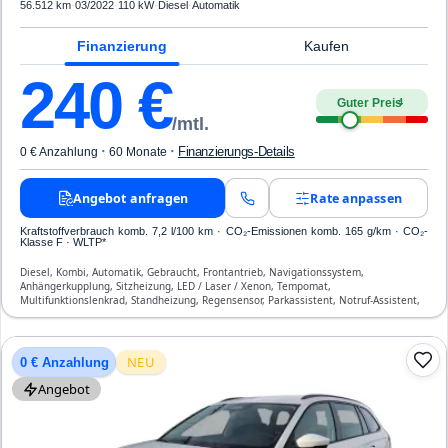
56.512 km
·
03/2022
·
110 kW
·
Diesel
·
Automatik
Finanzierung
Kaufen
240
€
Guter Preis
4
/mtl.
·
·
Finanzierungs-Details
0 € Anzahlung
60 Monate
Angebot anfragen
Rate anpassen
Kraftstoffverbrauch komb. 7,2 l/100 km · CO₂-Emissionen komb. 165 g/km · CO₂-
Klasse F · WLTP*
Diesel, Kombi, Automatik, Gebraucht, Frontantrieb, Navigationssystem,
Anhängerkupplung, Sitzheizung, LED / Laser / Xenon, Tempomat,
Multifunktionslenkrad, Standheizung, Regensensor, Parkassistent, Notruf-Assistent,
Lichtsensor, Start/Stopp-Automatik, Bluetooth, Freisprecheinrichtung,
Verkehrszeichen-Erkennung, ESP, ABS, Klimatisierung, Front-, Seiten- und weitere
Airbags
NEU
0 € Anzahlung
Angebot