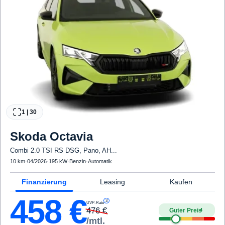
1
|
30
Skoda
Octavia
Combi 2.0 TSI RS DSG, Pano, AH...
10 km
·
04/2026
·
195 kW
·
Benzin
·
Automatik
Finanzierung
Leasing
Kaufen
458
€
3
UVP-Rate
476
€
Guter Preis
4
/mtl.