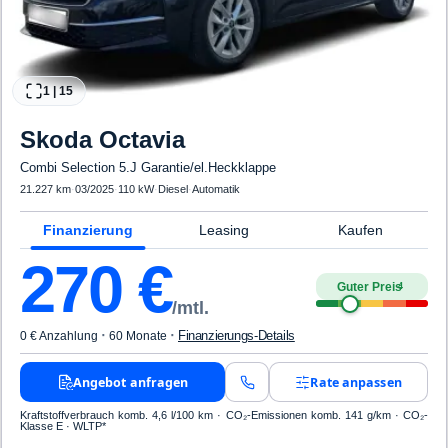
1
|
15
Skoda
Octavia
Combi Selection 5.J Garantie/el.Heckklappe
21.227 km
·
03/2025
·
110 kW
·
Diesel
·
Automatik
Finanzierung
Leasing
Kaufen
270
€
Guter Preis
4
/mtl.
·
·
Finanzierungs-Details
0 € Anzahlung
60 Monate
Angebot anfragen
Rate anpassen
Kraftstoffverbrauch komb. 4,6 l/100 km · CO₂-Emissionen komb. 141 g/km · CO₂-
Klasse E · WLTP*