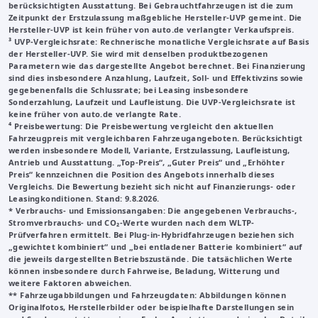
berücksichtigten Ausstattung. Bei Gebrauchtfahrzeugen ist die zum
Zeitpunkt der Erstzulassung maßgebliche Hersteller-UVP gemeint. Die
Hersteller-UVP ist kein früher von auto.de verlangter Verkaufspreis.
³
UVP-Vergleichsrate
: Rechnerische monatliche Vergleichsrate auf Basis
der Hersteller-UVP. Sie wird mit denselben produktbezogenen
Parametern wie das dargestellte Angebot berechnet. Bei Finanzierung
sind dies insbesondere Anzahlung, Laufzeit, Soll- und Effektivzins sowie
gegebenenfalls die Schlussrate; bei Leasing insbesondere
Sonderzahlung, Laufzeit und Laufleistung. Die UVP-Vergleichsrate ist
keine früher von auto.de verlangte Rate.
⁴ Preisbewertung: Die Preisbewertung vergleicht den aktuellen
Fahrzeugpreis mit vergleichbaren Fahrzeugangeboten. Berücksichtigt
werden insbesondere Modell, Variante, Erstzulassung, Laufleistung,
Antrieb und Ausstattung. „Top-Preis“, „Guter Preis“ und „Erhöhter
Preis“ kennzeichnen die Position des Angebots innerhalb dieses
Vergleichs. Die Bewertung bezieht sich nicht auf Finanzierungs- oder
Leasingkonditionen. Stand: 9.8.2026.
* Verbrauchs- und Emissionsangaben: Die angegebenen Verbrauchs-,
Stromverbrauchs- und CO₂-Werte wurden nach dem WLTP-
Prüfverfahren ermittelt. Bei Plug-in-Hybridfahrzeugen beziehen sich
„gewichtet kombiniert“ und „bei entladener Batterie kombiniert“ auf
die jeweils dargestellten Betriebszustände. Die tatsächlichen Werte
können insbesondere durch Fahrweise, Beladung, Witterung und
weitere Faktoren abweichen.
**
Fahrzeugabbildungen und Fahrzeugdaten
: Abbildungen können
Originalfotos, Herstellerbilder oder beispielhafte Darstellungen sein