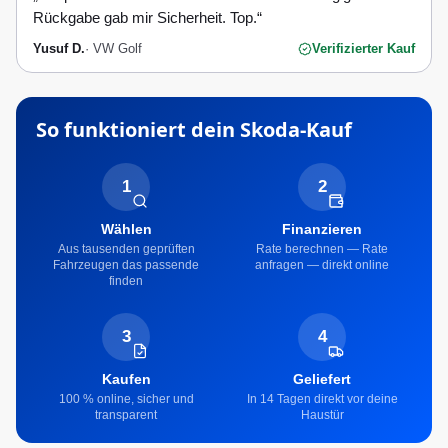
Rückgabe gab mir Sicherheit. Top.
“
Yusuf D.
·
VW Golf
Verifizierter Kauf
So funktioniert dein
Skoda
-Kauf
1
2
Wählen
Finanzieren
Aus tausenden geprüften
Rate berechnen — Rate
Fahrzeugen das passende
anfragen — direkt online
finden
3
4
Kaufen
Geliefert
100 % online, sicher und
In 14 Tagen direkt vor deine
transparent
Haustür