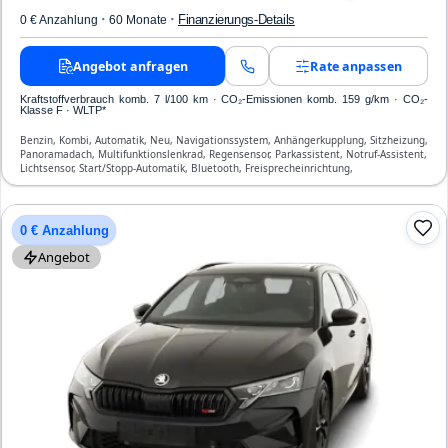
·
·
Finanzierungs-Details
0 € Anzahlung
60 Monate
Angebot anfragen
Rate anpassen
Kraftstoffverbrauch komb. 7 l/100 km · CO₂-Emissionen komb. 159 g/km · CO₂-
Klasse F · WLTP*
Benzin, Kombi, Automatik, Neu, Navigationssystem, Anhängerkupplung, Sitzheizung,
Panoramadach, Multifunktionslenkrad, Regensensor, Parkassistent, Notruf-Assistent,
Lichtsensor, Start/Stopp-Automatik, Bluetooth, Freisprecheinrichtung,
Verkehrszeichen-Erkennung, ESP, ABS, Klimatisierung, Airbag
0 € Anzahlung
Angebot