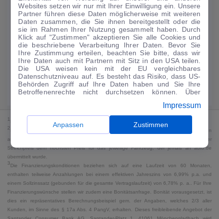
Websites setzen wir nur mit Ihrer Einwilligung ein. Unsere
188
€
Partner führen diese Daten möglicherweise mit weiteren
Daten zusammen, die Sie ihnen bereitgestellt oder die
Guter Preis
4
sie im Rahmen Ihrer Nutzung gesammelt haben. Durch
/mtl.
Klick auf "Zustimmen" akzeptieren Sie alle Cookies und
die beschriebene Verarbeitung Ihrer Daten. Bevor Sie
·
·
Finanzierungs-Details
0 € Anzahlung
60 Monate
Ihre Zustimmung erteilen, beachten Sie bitte, dass wir
Ihre Daten auch mit Partnern mit Sitz in den USA teilen.
Die USA weisen kein mit der EU vergleichbares
Angebot anfragen
Rate anpassen
Datenschutzniveau auf. Es besteht das Risiko, dass US-
Behörden Zugriff auf Ihre Daten haben und Sie Ihre
Kraftstoffverbrauch komb. 18 l/100 km · CO₂-Emissionen komb. 0 g/km ·
Betroffenenrechte nicht durchsetzen können. Über
CO₂-Klasse G · WLTP*
"Anpassen" können Sie Ihre Einwilligungen individuell
Impressum
anpassen. Dies ist auch später jederzeit im Bereich
Cookie-Richtlinie
möglich. Weitere Informationen finden
1
MwSt. ausweisbar
Sie in unserer
Datenschutzerklärung
.
Anpassen
Zustimmen
2
Bei dem Streichpreis handelt es sich für Neufahrzeuge und junge Gebrauchte um den
an auto.de übermittelten Listenpreis. Für alle anderen Fahrzeuge entspricht der
Streichpreis dem höchsten Preis für das jeweilige Fahrzeug, der jemals an auto.de
übermittelt wurde.
3
Die Finanzierungskonditionen beziehen sich auf eine Laufzeit von 60 Monaten,
enthalten teilweise Anzahlungen bei einem effektiven Jahreszins von 6,99% p.a. und
einem Sollzinssatz (gebunden für die gesamte Vertragslaufzeit) von 6,78% p. a.. Für Ihre
Finanzierungswünsche stellen wir zudem eine Bonitätsanfrage. Bonität vorausgesetzt, ist
dies ein repräsentatives Berechnungsbeispiel gem. der Angaben, welches 2/3 aller
Kunden, im Sinne des § 17a Abs. 4 PangV, erhalten. Dieses freibleibende Angebot der
Santander Consumer Bank AG, Santander-Platz 1, 41061 Mönchengladbach wird