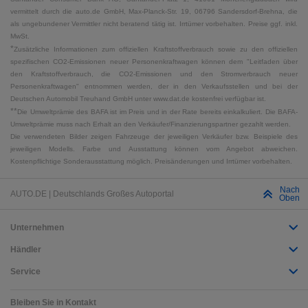
vermittelt durch die auto.de GmbH, Max-Planck-Str. 19, 06796 Sandersdorf-Brehna, die
als ungebundener Vermittler nicht beratend tätig ist. Irrtümer vorbehalten. Preise ggf. inkl.
MwSt.
*
Zusätzliche Informationen zum offiziellen Kraftstoffverbrauch sowie zu den offiziellen
spezifischen CO2-Emissionen neuer Personenkraftwagen können dem "Leitfaden über
den Kraftstoffverbrauch, die CO2-Emissionen und den Stromverbrauch neuer
Personenkraftwagen" entnommen werden, der in den Verkaufsstellen und bei der
Deutschen Automobil Treuhand GmbH unter www.dat.de kostenfrei verfügbar ist.
**
Die Umweltprämie des BAFA ist im Preis und in der Rate bereits einkalkuliert. Die BAFA-
Umweltprämie muss nach Erhalt an den Verkäufer/Finanzierungspartner gezahlt werden.
Die verwendeten Bilder zeigen Fahrzeuge der jeweiligen Verkäufer bzw. Beispiele des
jeweiligen Modells. Farbe und Ausstattung können vom Angebot abweichen.
Kostenpflichtige Sonderausstattung möglich. Preisänderungen und Irrtümer vorbehalten.
Nach
AUTO.DE | Deutschlands Großes Autoportal
Oben
Unternehmen
Händler
Service
Bleiben Sie in Kontakt