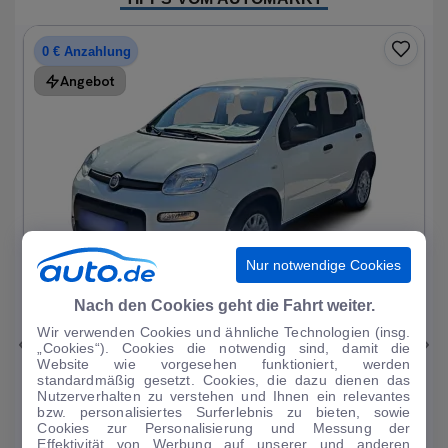
0 € Anzahlung
Angebot
Nur notwendige Cookies
1
|
15
Nach den Cookies geht die Fahrt weiter.
Wir verwenden Cookies und ähnliche Technologien (insg.
Fiat
Panda
„Cookies“). Cookies die notwendig sind, damit die
Website wie vorgesehen funktioniert, werden
1.0 Mild Hybrid Base neuwertig
standardmäßig gesetzt. Cookies, die dazu dienen das
Nutzerverhalten zu verstehen und Ihnen ein relevantes
1.214 km
·
05/2024
·
·
Benzin
·
Manuell
bzw. personalisiertes Surferlebnis zu bieten, sowie
Cookies zur Personalisierung und Messung der
Finanzierung
Kaufen
Effektivität von Werbung auf unserer und anderen