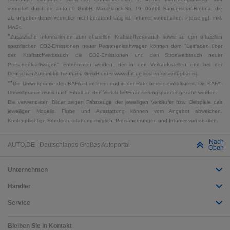
vermittelt durch die auto.de GmbH, Max-Planck-Str. 19, 06796 Sandersdorf-Brehna, die
als ungebundener Vermittler nicht beratend tätig ist. Irrtümer vorbehalten. Preise ggf. inkl.
MwSt.
*
Zusätzliche Informationen zum offiziellen Kraftstoffverbrauch sowie zu den offiziellen
spezifischen CO2-Emissionen neuer Personenkraftwagen können dem "Leitfaden über
den Kraftstoffverbrauch, die CO2-Emissionen und den Stromverbrauch neuer
Personenkraftwagen" entnommen werden, der in den Verkaufsstellen und bei der
Deutschen Automobil Treuhand GmbH unter www.dat.de kostenfrei verfügbar ist.
**
Die Umweltprämie des BAFA ist im Preis und in der Rate bereits einkalkuliert. Die BAFA-
Umweltprämie muss nach Erhalt an den Verkäufer/Finanzierungspartner gezahlt werden.
Die verwendeten Bilder zeigen Fahrzeuge der jeweiligen Verkäufer bzw. Beispiele des
jeweiligen Modells. Farbe und Ausstattung können vom Angebot abweichen.
Kostenpflichtige Sonderausstattung möglich. Preisänderungen und Irrtümer vorbehalten.
Nach
AUTO.DE | Deutschlands Großes Autoportal
Oben
Unternehmen
Händler
Service
Bleiben Sie in Kontakt