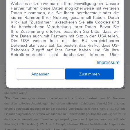
Websites setzen wir nur mit Ihrer Einwilligung ein. Unsere
122
€
Partner führen diese Daten möglicherweise mit weiteren
Daten zusammen, die Sie ihnen bereitgestellt oder die
Guter Preis
4
sie im Rahmen Ihrer Nutzung gesammelt haben. Durch
/mtl.
Klick auf "Zustimmen" akzeptieren Sie alle Cookies und
die beschriebene Verarbeitung Ihrer Daten. Bevor Sie
·
·
Finanzierungs-Details
0 € Anzahlung
60 Monate
Ihre Zustimmung erteilen, beachten Sie bitte, dass wir
Ihre Daten auch mit Partnern mit Sitz in den USA teilen.
Die USA weisen kein mit der EU vergleichbares
Angebot anfragen
Rate anpassen
Datenschutzniveau auf. Es besteht das Risiko, dass US-
Behörden Zugriff auf Ihre Daten haben und Sie Ihre
Kraftstoffverbrauch komb. 6,3 l/100 km · CO₂-Emissionen komb. 145 g/km
Betroffenenrechte nicht durchsetzen können. Über
· CO₂-Klasse E · WLTP*
"Anpassen" können Sie Ihre Einwilligungen individuell
Impressum
anpassen. Dies ist auch später jederzeit im Bereich
Cookie-Richtlinie
möglich. Weitere Informationen finden
1
MwSt. ausweisbar
Sie in unserer
Datenschutzerklärung
.
Anpassen
Zustimmen
2
Bei dem Streichpreis handelt es sich für Neufahrzeuge und junge Gebrauchte um den
an auto.de übermittelten Listenpreis. Für alle anderen Fahrzeuge entspricht der
Streichpreis dem höchsten Preis für das jeweilige Fahrzeug, der jemals an auto.de
übermittelt wurde.
3
Die Finanzierungskonditionen beziehen sich auf eine Laufzeit von 60 Monaten,
enthalten teilweise Anzahlungen bei einem effektiven Jahreszins von 6,99% p.a. und
einem Sollzinssatz (gebunden für die gesamte Vertragslaufzeit) von 6,78% p. a.. Für Ihre
Finanzierungswünsche stellen wir zudem eine Bonitätsanfrage. Bonität vorausgesetzt, ist
dies ein repräsentatives Berechnungsbeispiel gem. der Angaben, welches 2/3 aller
Kunden, im Sinne des § 17a Abs. 4 PangV, erhalten. Dieses freibleibende Angebot der
Santander Consumer Bank AG, Santander-Platz 1, 41061 Mönchengladbach wird