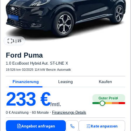
1
|
15
Ford
Puma
1.0 EcoBoost Hybrid Aut. ST-LINE X
19.526 km
·
02/2025
·
114 kW
·
Benzin
·
Automatik
Finanzierung
Leasing
Kaufen
233
€
Guter Preis
4
/mtl.
·
·
Finanzierungs-Details
0 € Anzahlung
60 Monate
Angebot anfragen
Rate anpassen