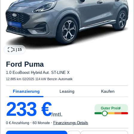
1
|
15
Ford
Puma
1.0 EcoBoost Hybrid Aut. ST-LINE X
12.885 km
·
02/2025
·
114 kW
·
Benzin
·
Automatik
Finanzierung
Leasing
Kaufen
233
€
Guter Preis
4
/mtl.
·
·
Finanzierungs-Details
0 € Anzahlung
60 Monate