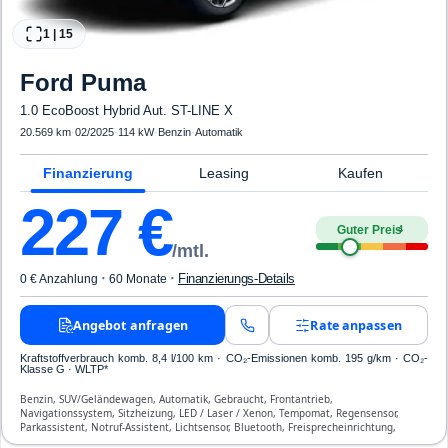
1
|
15
Ford
Puma
1.0 EcoBoost Hybrid Aut. ST-LINE X
20.569 km
·
02/2025
·
114 kW
·
Benzin
·
Automatik
Finanzierung
Leasing
Kaufen
227
€
Guter Preis
4
/mtl.
·
·
Finanzierungs-Details
0 € Anzahlung
60 Monate
Angebot anfragen
Rate anpassen
Kraftstoffverbrauch komb. 8,4 l/100 km · CO₂-Emissionen komb. 195 g/km · CO₂-
Klasse G · WLTP*
Benzin, SUV/Geländewagen, Automatik, Gebraucht, Frontantrieb,
Navigationssystem, Sitzheizung, LED / Laser / Xenon, Tempomat, Regensensor,
Parkassistent, Notruf-Assistent, Lichtsensor, Bluetooth, Freisprecheinrichtung,
Verkehrszeichen-Erkennung, ESP, ABS, Klimaautomatik, Front-, Seiten- und weitere