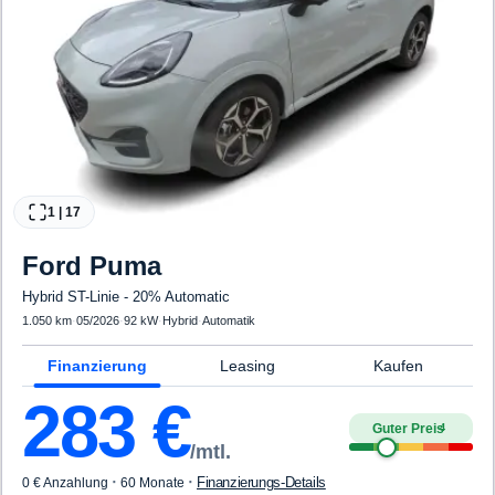
1
|
17
Ford
Puma
Hybrid ST-Linie - 20% Automatic
1.050 km
·
05/2026
·
92 kW
·
Hybrid
·
Automatik
Finanzierung
Leasing
Kaufen
283
€
Guter Preis
4
/mtl.
·
·
Finanzierungs-Details
0 € Anzahlung
60 Monate