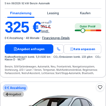
5 km
·
06/2026
·
92 kW
·
Benzin
·
Automatik
Finanzierung
Leasing
Kaufen
325
€
3
UVP-Rate
351
€
Guter Preis
4
/mtl.
·
·
Finanzierungs-Details
0 € Anzahlung
48 Monate
Angebot anfragen
Rate anpassen
Kraftstoffverbrauch komb. 5,9 l/100 km · CO₂-Emissionen komb. 133 g/km · CO₂-
Klasse D · WLTP*
Benzin, SUV/Geländewagen, Automatik, Neu, Frontantrieb, Navigationssystem,
Sitzheizung, LED / Laser / Xenon, Tempomat, Multifunktionslenkrad, Regensensor,
Parkassistent, Notruf-Assistent, Lichtsensor, Start/Stopp-Automatik, Bluetooth,
Freisprecheinrichtung, Verkehrszeichen-Erkennung, ESP, ABS, Klimaautomatik,
Front-, Seiten- und weitere Airbags
0 € Anzahlung
Angebot