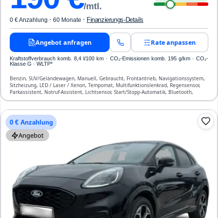
/mtl.
·
·
Finanzierungs-Details
0 € Anzahlung
60 Monate
Angebot anfragen
Rate anpassen
Kraftstoffverbrauch komb. 8,4 l/100 km · CO₂-Emissionen komb. 195 g/km · CO₂-
Klasse G · WLTP*
Benzin, SUV/Geländewagen, Manuell, Gebraucht, Frontantrieb, Navigationssystem,
Sitzheizung, LED / Laser / Xenon, Tempomat, Multifunktionslenkrad, Regensensor,
Parkassistent, Notruf-Assistent, Lichtsensor, Start/Stopp-Automatik, Bluetooth,
Freisprecheinrichtung, Verkehrszeichen-Erkennung, ESP, ABS, Klimaautomatik,
Front-, Seiten- und weitere Airbags
0 € Anzahlung
Angebot