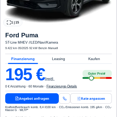
1
|
15
Ford
Puma
ST-Line MHEV //LED/Navi/Kamera
9.422 km
·
05/2025
·
92 kW
·
Benzin
·
Manuell
Finanzierung
Leasing
Kaufen
195
€
Guter Preis
4
/mtl.
·
·
Finanzierungs-Details
0 € Anzahlung
60 Monate
Angebot anfragen
Rate anpassen
Kraftstoffverbrauch komb. 8,4 l/100 km · CO₂-Emissionen komb. 195 g/km · CO₂-
Klasse G · WLTP*