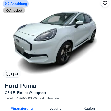
0 € Anzahlung
Angebot
1
|
24
Ford
Puma
GEN E, Elektric Winterpaket
9.494 km
·
12/2025
·
124 kW
·
Elektro
·
Automatik
Finanzierung
Leasing
Kaufen