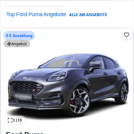
Top Ford Puma Angebote
ALLE
260
ANGEBOTE
0 € Anzahlung
Angebot
1
|
15