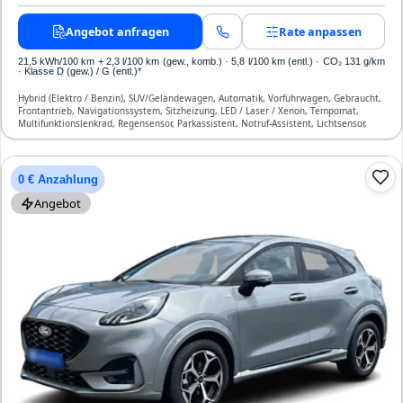
Angebot anfragen
Rate anpassen
21,5 kWh/100 km
+ 2,3 l/100 km (gew., komb.) · 5,8 l/100 km (entl.) · CO₂ 131 g/km
· Klasse D (gew.) / G (entl.)*
Hybrid (Elektro / Benzin), SUV/Geländewagen, Automatik, Vorführwagen, Gebraucht,
Frontantrieb, Navigationssystem, Sitzheizung, LED / Laser / Xenon, Tempomat,
Multifunktionslenkrad, Regensensor, Parkassistent, Notruf-Assistent, Lichtsensor,
Start/Stopp-Automatik, Bluetooth, Freisprecheinrichtung, Verkehrszeichen-
Erkennung, ESP, ABS, Klimatisierung, Front-, Seiten- und weitere Airbags
0 € Anzahlung
Angebot