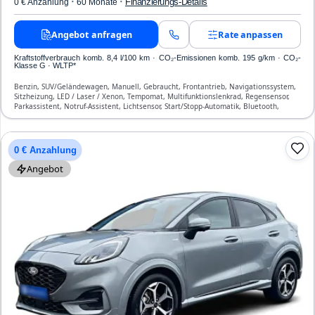
·
·
Finanzierungs-Details
0 € Anzahlung
60 Monate
Angebot anfragen
Rate anpassen
Kraftstoffverbrauch komb. 8,4 l/100 km · CO₂-Emissionen komb. 195 g/km · CO₂-
Klasse G · WLTP*
Benzin, SUV/Geländewagen, Manuell, Gebraucht, Frontantrieb, Navigationssystem,
Sitzheizung, LED / Laser / Xenon, Tempomat, Multifunktionslenkrad, Regensensor,
Parkassistent, Notruf-Assistent, Lichtsensor, Start/Stopp-Automatik, Bluetooth,
Freisprecheinrichtung, Verkehrszeichen-Erkennung, ESP, ABS, Klimaautomatik,
Front-, Seiten- und weitere Airbags
0 € Anzahlung
Angebot