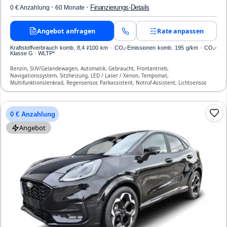
·
·
Finanzierungs-Details
0 € Anzahlung
60 Monate
Angebot anfragen
Rate anpassen
Kraftstoffverbrauch komb. 8,4 l/100 km · CO₂-Emissionen komb. 195 g/km · CO₂-
Klasse G · WLTP*
Benzin, SUV/Geländewagen, Automatik, Gebraucht, Frontantrieb,
Navigationssystem, Sitzheizung, LED / Laser / Xenon, Tempomat,
Multifunktionslenkrad, Regensensor, Parkassistent, Notruf-Assistent, Lichtsensor,
Start/Stopp-Automatik, Bluetooth, Freisprecheinrichtung, Verkehrszeichen-
Erkennung, ESP, ABS, Klimaautomatik, Front-, Seiten- und weitere Airbags
0 € Anzahlung
Angebot