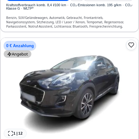
Kraftstoffverbrauch komb. 8,4 l/100 km · CO₂-Emissionen komb. 195 g/km · CO₂-
Klasse G · WLTP*
Benzin, SUV/Geländewagen, Automatik, Gebraucht, Frontantrieb,
Navigationssystem, Sitzheizung, LED / Laser / Xenon, Tempomat, Regensensor,
Parkassistent, Notruf-Assistent, Lichtsensor, Bluetooth, Freisprecheinrichtung,
Verkehrszeichen-Erkennung, ESP, ABS, Klimaautomatik, Front-, Seiten- und weitere
Airbags
0 € Anzahlung
Angebot
1
|
12