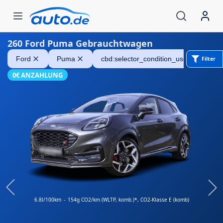
260
Ford Puma Gebrauchtwagen
Ford Puma
Ford
Puma
cbd:selector_condition_used
Al
Filter
0€ ANZAHLUNG
6.8l/100km
-
154g CO2/km (WLTP, komb.)*
, CO2-Klasse E (komb)