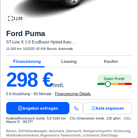
1
|
25
Ford
Puma
ST-Line X 1.0 EcoBoost Hybrid Auto...
11.000 km
·
10/2025
·
92 kW
·
Benzin
·
Automatik
Finanzierung
Leasing
Kaufen
298
€
Guter Preis
4
/mtl.
·
·
Finanzierungs-Details
0 € Anzahlung
60 Monate
Angebot anfragen
Rate anpassen
Kraftstoffverbrauch komb. 5,8 l/100 km · CO₂-Emissionen komb. 130 g/km · CO₂-
Klasse D · WLTP*
Benzin, SUV/Geländewagen, Automatik, Gebraucht, Navigationssystem, Sitzheizung,
Multifunktionslenkrad, Regensensor, Parkassistent, Lichtsensor, Start/Stopp-