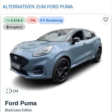
ALTERNATIVEN ZUM FORD PUMA
−2.516 €
−
7
%
0 € Anzahlung
Angebot
1
|
12
Ford
Puma
BlueCruise Edition