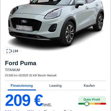
1
|
24
Ford
Puma
TITANIUM
23.500 km
·
02/2025
·
92 kW
·
Benzin
·
Manuell
Finanzierung
Leasing
Kaufen
209
€
Guter Preis
4
/mtl.