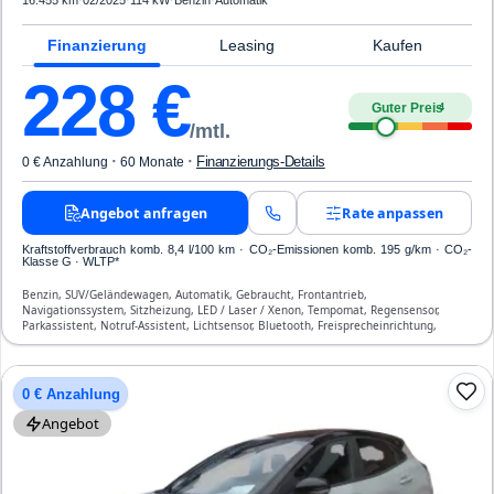
16.455 km
·
02/2025
·
114 kW
·
Benzin
·
Automatik
Finanzierung
Leasing
Kaufen
228
€
Guter Preis
4
/mtl.
·
·
Finanzierungs-Details
0 € Anzahlung
60 Monate
Angebot anfragen
Rate anpassen
Kraftstoffverbrauch komb. 8,4 l/100 km · CO₂-Emissionen komb. 195 g/km · CO₂-
Klasse G · WLTP*
Benzin, SUV/Geländewagen, Automatik, Gebraucht, Frontantrieb,
Navigationssystem, Sitzheizung, LED / Laser / Xenon, Tempomat, Regensensor,
Parkassistent, Notruf-Assistent, Lichtsensor, Bluetooth, Freisprecheinrichtung,
Verkehrszeichen-Erkennung, ESP, ABS, Klimaautomatik, Front-, Seiten- und weitere
Airbags
0 € Anzahlung
Angebot