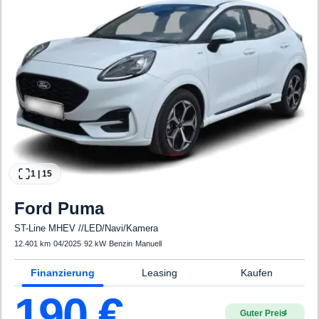
1
|
15
Ford
Puma
ST-Line MHEV //LED/Navi/Kamera
12.401 km
·
04/2025
·
92 kW
·
Benzin
·
Manuell
Finanzierung
Leasing
Kaufen
190
€
Guter Preis
4