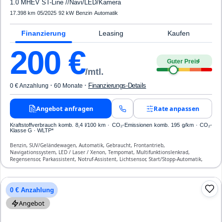
1.0 MHEV ST-Line //Navi/LED/Kamera
17.398 km
·
05/2025
·
92 kW
·
Benzin
·
Automatik
Finanzierung
Leasing
Kaufen
200
€
Guter Preis
4
/mtl.
·
·
Finanzierungs-Details
0 € Anzahlung
60 Monate
Angebot anfragen
Rate anpassen
Kraftstoffverbrauch komb. 8,4 l/100 km · CO₂-Emissionen komb. 195 g/km · CO₂-
Klasse G · WLTP*
Benzin, SUV/Geländewagen, Automatik, Gebraucht, Frontantrieb,
Navigationssystem, LED / Laser / Xenon, Tempomat, Multifunktionslenkrad,
Regensensor, Parkassistent, Notruf-Assistent, Lichtsensor, Start/Stopp-Automatik,
Bluetooth, Freisprecheinrichtung, Verkehrszeichen-Erkennung, ESP, ABS,
Klimaautomatik, Front-, Seiten- und weitere Airbags
0 € Anzahlung
Angebot