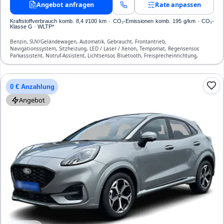
Angebot anfragen
Rate anpassen
Kraftstoffverbrauch komb. 8,4 l/100 km · CO₂-Emissionen komb. 195 g/km · CO₂-
Klasse G · WLTP*
Benzin, SUV/Geländewagen, Automatik, Gebraucht, Frontantrieb,
Navigationssystem, Sitzheizung, LED / Laser / Xenon, Tempomat, Regensensor,
Parkassistent, Notruf-Assistent, Lichtsensor, Bluetooth, Freisprecheinrichtung,
Verkehrszeichen-Erkennung, ESP, ABS, Klimaautomatik, Front-, Seiten- und weitere
Airbags
0 € Anzahlung
Angebot