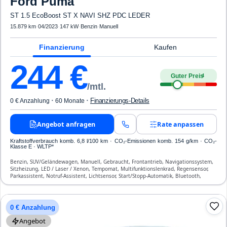
Ford
Puma
ST 1.5 EcoBoost ST X NAVI SHZ PDC LEDER
15.879 km
·
04/2023
·
147 kW
·
Benzin
·
Manuell
Finanzierung
Kaufen
244
€
Guter Preis
4
/mtl.
·
·
Finanzierungs-Details
0 € Anzahlung
60 Monate
Angebot anfragen
Rate anpassen
Kraftstoffverbrauch komb. 6,8 l/100 km · CO₂-Emissionen komb. 154 g/km · CO₂-
Klasse E · WLTP*
Benzin, SUV/Geländewagen, Manuell, Gebraucht, Frontantrieb, Navigationssystem,
Sitzheizung, LED / Laser / Xenon, Tempomat, Multifunktionslenkrad, Regensensor,
Parkassistent, Notruf-Assistent, Lichtsensor, Start/Stopp-Automatik, Bluetooth,
Freisprecheinrichtung, ESP, ABS, Klimaautomatik, Front-, Seiten- und weitere Airbags
0 € Anzahlung
Angebot