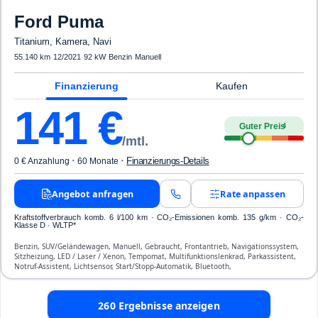
Ford
Puma
Titanium, Kamera, Navi
55.140 km
·
12/2021
·
92 kW
·
Benzin
·
Manuell
Finanzierung
Kaufen
141
€
Guter Preis
4
/mtl.
·
·
Finanzierungs-Details
0 € Anzahlung
60 Monate
Angebot anfragen
Rate anpassen
Kraftstoffverbrauch komb. 6 l/100 km · CO₂-Emissionen komb. 135 g/km · CO₂-
Klasse D · WLTP*
Benzin, SUV/Geländewagen, Manuell, Gebraucht, Frontantrieb, Navigationssystem,
Sitzheizung, LED / Laser / Xenon, Tempomat, Multifunktionslenkrad, Parkassistent,
Notruf-Assistent, Lichtsensor, Start/Stopp-Automatik, Bluetooth,
Freisprecheinrichtung, Verkehrszeichen-Erkennung, ESP, ABS, Klimaanlage, Front-
und Seiten-Airbags
260
Ergebnisse anzeigen