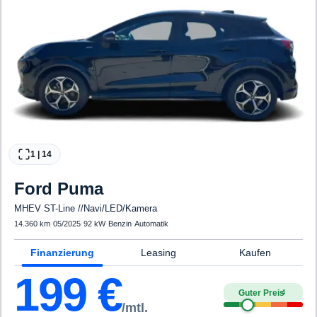
1
|
14
Ford
Puma
MHEV ST-Line //Navi/LED/Kamera
14.360 km
·
05/2025
·
92 kW
·
Benzin
·
Automatik
Finanzierung
Leasing
Kaufen
199
€
Guter Preis
4
/mtl.