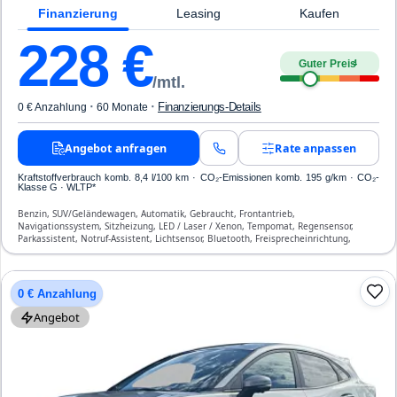
Finanzierung
Leasing
Kaufen
228
€
Guter Preis
4
/mtl.
·
·
Finanzierungs-Details
0 € Anzahlung
60 Monate
Angebot anfragen
Rate anpassen
Kraftstoffverbrauch komb. 8,4 l/100 km · CO₂-Emissionen komb. 195 g/km · CO₂-
Klasse G · WLTP*
Benzin, SUV/Geländewagen, Automatik, Gebraucht, Frontantrieb,
Navigationssystem, Sitzheizung, LED / Laser / Xenon, Tempomat, Regensensor,
Parkassistent, Notruf-Assistent, Lichtsensor, Bluetooth, Freisprecheinrichtung,
Verkehrszeichen-Erkennung, ESP, ABS, Klimaautomatik, Front-, Seiten- und weitere
Airbags
0 € Anzahlung
Angebot