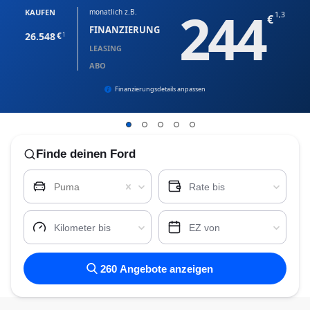
244
KAUFEN
monatlich z.B.
1,3
FINANZIERUNG
26.548
1
LEASING
ABO
Finanzierungsdetails anpassen
Finde
deinen Ford
Puma
Rate bis
Kilometer bis
EZ von
260
Angebote anzeigen