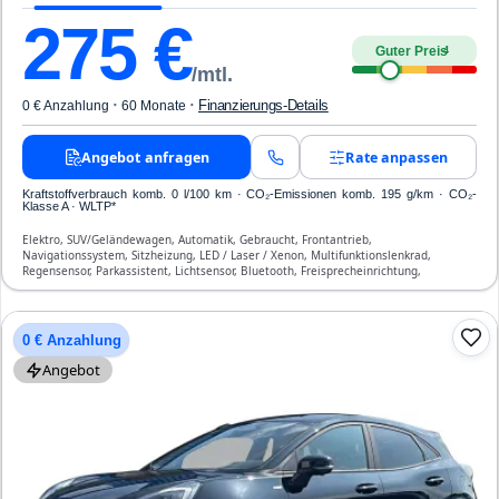
275
€
Guter Preis
4
/mtl.
·
·
Finanzierungs-Details
0 € Anzahlung
60 Monate
Angebot anfragen
Rate anpassen
Kraftstoffverbrauch komb. 0 l/100 km · CO₂-Emissionen komb. 195 g/km · CO₂-
Klasse A · WLTP*
Elektro, SUV/Geländewagen, Automatik, Gebraucht, Frontantrieb,
Navigationssystem, Sitzheizung, LED / Laser / Xenon, Multifunktionslenkrad,
Regensensor, Parkassistent, Lichtsensor, Bluetooth, Freisprecheinrichtung,
Verkehrszeichen-Erkennung, ESP, ABS, Klimaautomatik, Front-, Seiten- und weitere
Airbags
0 € Anzahlung
Angebot