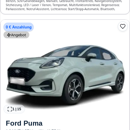
Benzin, SUV/Geländewagen, Manuell, Gebraucht, Frontantrieb, Navigationssystem,
Sitzheizung, LED / Laser / Xenon, Tempomat, Multifunktionslenkrad, Regensensor,
Parkassistent, Notruf-Assistent, Lichtsensor, Start/Stopp-Automatik, Bluetooth,
Freisprecheinrichtung, Verkehrszeichen-Erkennung, ESP, ABS, Klimaautomatik,
Front-, Seiten- und weitere Airbags
0 € Anzahlung
Angebot
1
|
15
Ford
Puma