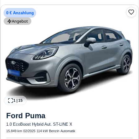
Airbags
0 € Anzahlung
Angebot
1
|
15
Ford
Puma
1.0 EcoBoost Hybrid Aut. ST-LINE X
15.849 km
·
02/2025
·
114 kW
·
Benzin
·
Automatik