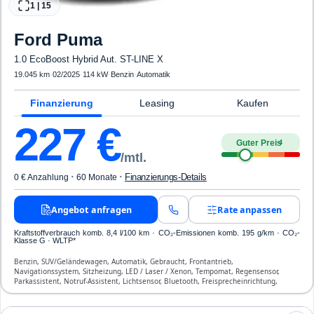
1
|
15
Ford
Puma
1.0 EcoBoost Hybrid Aut. ST-LINE X
19.045 km
·
02/2025
·
114 kW
·
Benzin
·
Automatik
Finanzierung
Leasing
Kaufen
227
€
Guter Preis
4
/mtl.
·
·
Finanzierungs-Details
0 € Anzahlung
60 Monate
Angebot anfragen
Rate anpassen
Kraftstoffverbrauch komb. 8,4 l/100 km · CO₂-Emissionen komb. 195 g/km · CO₂-
Klasse G · WLTP*
Benzin, SUV/Geländewagen, Automatik, Gebraucht, Frontantrieb,
Navigationssystem, Sitzheizung, LED / Laser / Xenon, Tempomat, Regensensor,
Parkassistent, Notruf-Assistent, Lichtsensor, Bluetooth, Freisprecheinrichtung,
Verkehrszeichen-Erkennung, ESP, ABS, Klimaautomatik, Front-, Seiten- und weitere
Airbags