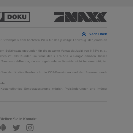
Nach Oben
 Streichpreis dem höchsten Preis für das jeweilige Fahrzeug, der jemals an
em Sollzinssatz (gebunden für die gesamte Vertragslaufzeit) von 6,78% p. a..
elches 2/3 aller Kunden, im Sinne des § 17a Abs. 4 PangV, erhalten. Dieses
ndersdorf-Brehna, die als ungebundener Vermittler nicht beratend tätig ist.
en über den Kraftstoffverbrauch, die CO2-Emissionen und den Stromverbrauch
erden.
Kostenpflichtige Sonderausstattung möglich. Preisänderungen und Irrtümer
Bleiben Sie in Kontakt