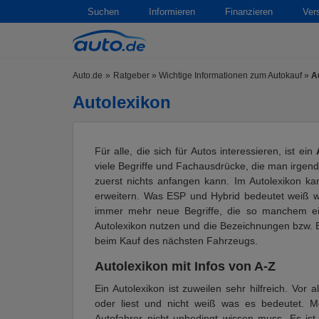
Suchen
Informieren
Finanzieren
Ver
Auto.de
Ratgeber
»
Wichtige Informationen zum Autokauf
»
A
Autolexikon
Für alle, die sich für Autos interessieren, ist ein
viele Begriffe und Fachausdrücke, die man irgen
zuerst nichts anfangen kann. Im Autolexikon k
erweitern. Was ESP und Hybrid bedeutet weiß wa
immer mehr neue Begriffe, die so manchem ei
Autolexikon nutzen und die Bezeichnungen bzw. Be
beim Kauf des nächsten Fahrzeugs.
Autolexikon mit Infos von A-Z
Ein Autolexikon ist zuweilen sehr hilfreich. Vor
oder liest und nicht weiß was es bedeutet. M
Autofahrer nicht unbedingt wissen muss. Es ist 