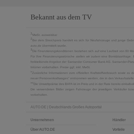
Bekannt aus dem TV
1
MwSt. ausweisbar
2
Bei dem Streichpreis handelt es sich für Neufahrzeuge und junge Gebra
auto.de übermittelt wurde.
3
Die Finanzierungskonditionen beziehen sich auf eine Laufzeit von 60 Mo
Für Ihre Finanzierungswünsche stellen wir zudem eine Bonitätsanfrage. 
freibleibende Angebot der Santander Consumer Bank AG, Santander-Platz 1
Irrtümer vorbehalten. Preise ggf. inkl. MwSt.
*
Zusätzliche Informationen zum offiziellen Kraftstoffverbrauch sowie z
neuer Personenkraftwagen" entnommen werden, der in den Verkaufsstellen
**
Die Umweltprämie des BAFA ist im Preis und in der Rate bereits einkalk
Die verwendeten Bilder zeigen Fahrzeuge der jeweiligen Verkäufer bzw
vorbehalten.
AUTO.DE | Deutschlands Großes Autoportal
Unternehmen
Händler
Über AUTO.DE
Vorteile