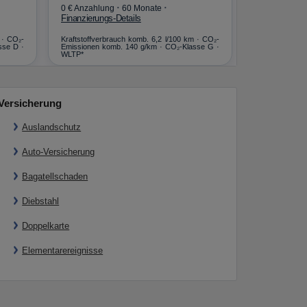
·
·
0 € Anzahlung
60 Monate
0 € Anzahlun
Finanzierungs-Details
Finanzierungs
 · CO₂-
Kraftstoffverbrauch komb. 6,2 l/100 km · CO₂-
Kraftstoffverb
sse D ·
Emissionen komb. 140 g/km · CO₂-Klasse G ·
Emissionen ko
WLTP*
WLTP*
Versicherung
Auslandschutz
Auto-Versicherung
Bagatellschaden
Diebstahl
Doppelkarte
Elementarereignisse