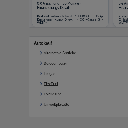
·
·
·
0 € Anzahlung
60 Monate
0 € A
Finanzierungs-Details
Finan
km (gew., komb.)
Kraftstoffverbrauch komb. 18 l/100 km · CO₂-
Krafts
 g/km · Klasse C
Emissionen komb. 0 g/km · CO₂-Klasse G ·
Emissi
WLTP*
WLTP*
Autokauf
Alternative Antriebe
Bordcomputer
Erdgas
FlexFuel
Hybridauto
Umweltplakette