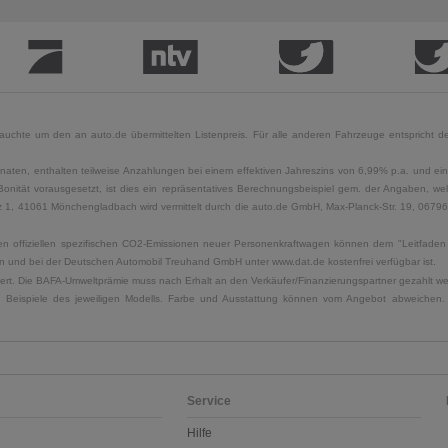
uchte um den an auto.de übermittelten Listenpreis. Für alle anderen Fahrzeuge entspricht der
naten, enthalten teilweise Anzahlungen bei einem effektiven Jahreszins von 6,99% p.a. und ein
Bonität vorausgesetzt, ist dies ein repräsentatives Berechnungsbeispiel gem. der Angaben, w
, 41061 Mönchengladbach wird vermittelt durch die auto.de GmbH, Max-Planck-Str. 19, 06796 Sa
u den offiziellen spezifischen CO2-Emissionen neuer Personenkraftwagen können dem "Leitfad
 und bei der Deutschen Automobil Treuhand GmbH unter www.dat.de kostenfrei verfügbar ist.
uliert. Die BAFA-Umweltprämie muss nach Erhalt an den Verkäufer/Finanzierungspartner gezahlt w
. Beispiele des jeweiligen Modells. Farbe und Ausstattung können vom Angebot abweichen. 
Service
Hilfe