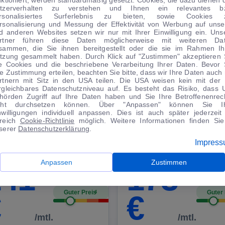
tzerverhalten zu verstehen und Ihnen ein relevantes b
rsonalisiertes Surferlebnis zu bieten, sowie Cookies 
rsonalisierung und Messung der Effektivität von Werbung auf unse
d anderen Websites setzen wir nur mit Ihrer Einwilligung ein. Uns
rtner führen diese Daten möglicherweise mit weiteren Da
sammen, die Sie ihnen bereitgestellt oder die sie im Rahmen Ih
tzung gesammelt haben. Durch Klick auf "Zustimmen" akzeptieren 
le Cookies und die beschriebene Verarbeitung Ihrer Daten. Bevor 
re Zustimmung erteilen, beachten Sie bitte, dass wir Ihre Daten auch 
|
13
1
|
25
rtnern mit Sitz in den USA teilen. Die USA weisen kein mit der
rgleichbares Datenschutzniveau auf. Es besteht das Risiko, dass 
hörden Zugriff auf Ihre Daten haben und Sie Ihre Betroffenenrec
rd
EcoSport
Seat
Ibiza
cht durchsetzen können. Über "Anpassen" können Sie I
nwilligungen individuell anpassen. Dies ist auch später jederzeit
Titanium CarPlay Android RF-Cam AHK PDC
reich
Cookie-Richtlinie
möglich. Weitere Informationen finden Sie
serer
Datenschutzerklärung
.
0 km
·
03/2022
·
·
Benzin
·
Manuell
34.166 km
·
11/2023
·
·
Benzin
·
Automatik
Impres
Kaufen
Kaufe
nanzierung
Finanzierung
Anpassen
Zustimmen
141
173
Guter Preis
Guter 
4
€
€
/mtl.
/mtl.