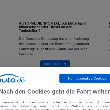
AUTO-MEDIENPORTAL: Ab Mitte April
klimaschonender Diesel an den
Tankstellen?
Der Deutsche Bundestag hat einer Änderung
des Gesetzes über die Beschaffung sauberer
Fahrzeuge zugestimmt. Damit wird der Weg
frei für ei...
MEHR LESEN
Nur notwendige Cookies
Nach den Cookies geht die Fahrt weiter
ÜR SIE
r verwenden Cookies und ähnliche Technologien (insg. „Cookies
okies die notwendig sind, damit die Website wie vorgese
nktioniert, werden standardmäßig gesetzt. Cookies, die dazu dienen 