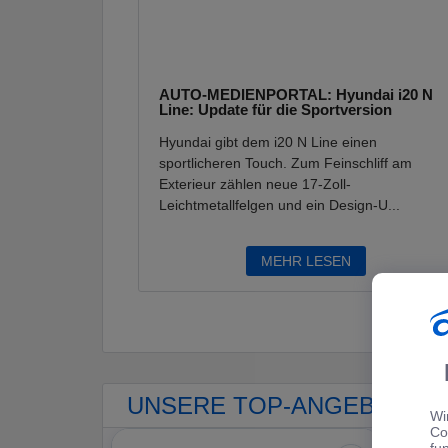
AUTO-MEDIENPORTAL: Hyundai i20 N
Line: Update für die Sportversion
Hyundai gibt dem i20 N Line einen
sportlicheren Touch. Zum Feinschliff am
Exterieur zählen neue 17-Zoll-
Leichtmetallfelgen und ein Design-U...
MEHR LESEN
UNSERE TOP-ANGEBOTE F
Wi
Co
fu