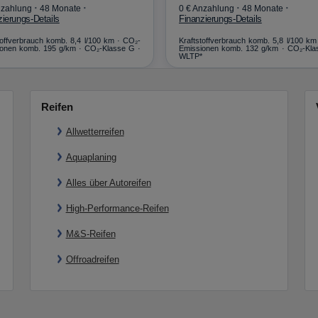
·
·
·
·
nzahlung
48 Monate
0 € Anzahlung
48 Monate
zierungs-Details
Finanzierungs-Details
toffverbrauch komb. 8,4 l/100 km · CO₂-
Kraftstoffverbrauch komb. 5,8 l/100 km
onen komb. 195 g/km · CO₂-Klasse G ·
Emissionen komb. 132 g/km · CO₂-Kla
WLTP*
Reifen
Allwetterreifen
Aquaplaning
Alles über Autoreifen
High-Performance-Reifen
M&S-Reifen
Offroadreifen