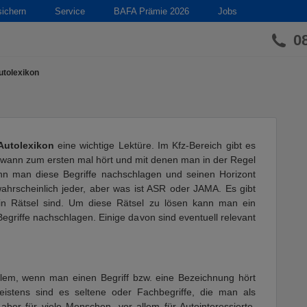
sichern
Service
BAFA Prämie 2026
Jobs
0
utolexikon
Autolexikon
eine wichtige Lektüre. Im Kfz-Bereich gibt es
dwann zum ersten mal hört und mit denen man in der Regel
ann man diese Begriffe nachschlagen und seinen Horizont
hrscheinlich jeder, aber was ist ASR oder JAMA. Es gibt
n Rätsel sind. Um diese Rätsel zu lösen kann man ein
griffe nachschlagen. Einige davon sind eventuell relevant
 allem, wenn man einen Begriff bzw. eine Bezeichnung hört
eistens sind es seltene oder Fachbegriffe, die man als
aber für viele Menschen, vor allem für Autointeressierte,