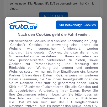
seines neuen Kia-Flaggschiffs EV9 zu demonstrieren, hat Kia mit
einer...
MEHR LESEN
Nur notwendige Cookies
Nach den Cookies geht die Fahrt weiter.
Wir verwenden Cookies und ähnliche Technologien (insg.
„Cookies“). Cookies die notwendig sind, damit die
Website wie vorgesehen funktioniert, werden
standardmäßig gesetzt. Cookies, die dazu dienen das
Nutzerverhalten zu verstehen und Ihnen ein relevantes
bzw. personalisiertes Surferlebnis zu bieten, sowie
Cookies zur Personalisierung und Messung der
Effektivität von Werbung auf unserer und anderen
Websites setzen wir nur mit Ihrer Einwilligung ein. Unsere
Partner führen diese Daten möglicherweise mit weiteren
Daten zusammen, die Sie ihnen bereitgestellt oder die
AUTO-MEDIENPORTAL: Genf 2024: Dacia mit drei
sie im Rahmen Ihrer Nutzung gesammelt haben. Durch
Premieren
Klick auf "Zustimmen" akzeptieren Sie alle Cookies und
die beschriebene Verarbeitung Ihrer Daten. Bevor Sie
Als einer der wenigen Autohersteller ist Dacia in der kommenden
Ihre Zustimmung erteilen, beachten Sie bitte, dass wir
Woche auf dem Auto-Salon in Genf vertreten. Auf einem 900
Ihre Daten auch mit Partnern mit Sitz in den USA teilen.
Die USA weisen kein mit der EU vergleichbares
Quadratmeter groß...
Datenschutzniveau auf. Es besteht das Risiko, dass US-