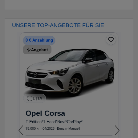
UNSERE TOP-ANGEBOTE FÜR SIE
0 € Anzahlung
Angebot
1
|
14
Opel
Corsa
N
F Edition*1.Hand*Navi*CarPlay*
1
75.000 km
·
04/2023
·
·
Benzin
·
Manuell
20