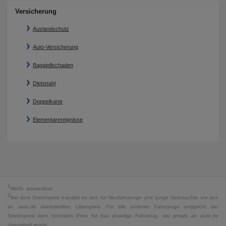
Versicherung
Auslandschutz
Auto-Versicherung
Bagatellschaden
Diebstahl
Doppelkarte
Elementarereignisse
1
MwSt. ausweisbar
2
Bei dem Streichpreis handelt es sich für Neufahrzeuge und junge Gebrauchte um den
an auto.de übermittelten Listenpreis. Für alle anderen Fahrzeuge entspricht der
Streichpreis dem höchsten Preis für das jeweilige Fahrzeug, der jemals an auto.de
übermittelt wurde.