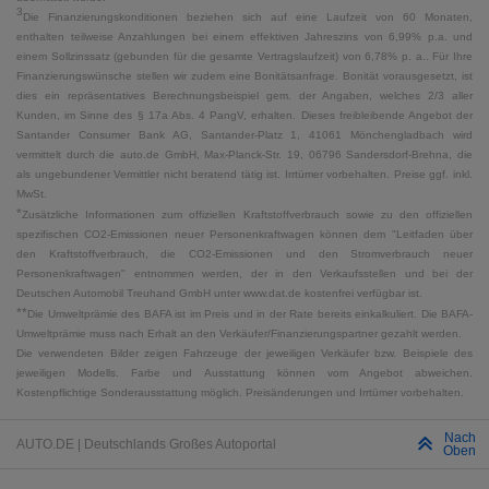
3
Die Finanzierungskonditionen beziehen sich auf eine Laufzeit von 60 Monaten,
enthalten teilweise Anzahlungen bei einem effektiven Jahreszins von 6,99% p.a. und
einem Sollzinssatz (gebunden für die gesamte Vertragslaufzeit) von 6,78% p. a.. Für Ihre
Finanzierungswünsche stellen wir zudem eine Bonitätsanfrage. Bonität vorausgesetzt, ist
dies ein repräsentatives Berechnungsbeispiel gem. der Angaben, welches 2/3 aller
Kunden, im Sinne des § 17a Abs. 4 PangV, erhalten. Dieses freibleibende Angebot der
Santander Consumer Bank AG, Santander-Platz 1, 41061 Mönchengladbach wird
vermittelt durch die auto.de GmbH, Max-Planck-Str. 19, 06796 Sandersdorf-Brehna, die
als ungebundener Vermittler nicht beratend tätig ist. Irrtümer vorbehalten. Preise ggf. inkl.
MwSt.
*
Zusätzliche Informationen zum offiziellen Kraftstoffverbrauch sowie zu den offiziellen
spezifischen CO2-Emissionen neuer Personenkraftwagen können dem "Leitfaden über
den Kraftstoffverbrauch, die CO2-Emissionen und den Stromverbrauch neuer
Personenkraftwagen" entnommen werden, der in den Verkaufsstellen und bei der
Deutschen Automobil Treuhand GmbH unter www.dat.de kostenfrei verfügbar ist.
**
Die Umweltprämie des BAFA ist im Preis und in der Rate bereits einkalkuliert. Die BAFA-
Umweltprämie muss nach Erhalt an den Verkäufer/Finanzierungspartner gezahlt werden.
Die verwendeten Bilder zeigen Fahrzeuge der jeweiligen Verkäufer bzw. Beispiele des
jeweiligen Modells. Farbe und Ausstattung können vom Angebot abweichen.
Kostenpflichtige Sonderausstattung möglich. Preisänderungen und Irrtümer vorbehalten.
Nach
AUTO.DE | Deutschlands Großes Autoportal
Oben