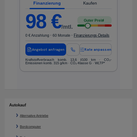
Finanzierung
Kaufen
F
98
€
Guter Preis
4
/mtl.
·
·
Finanzierungs-Details
0 € Anzahlung
60 Monate
Angebot anfragen
Rate anpassen
ls
0 
Kraftstoffverbrauch komb. 13,6 l/100 km · CO₂-
Emissionen komb. 315 g/km · CO₂-Klasse G · WLTP*
en
nen
Kr
ko
Autokauf
Alternative Antriebe
Bordcomputer