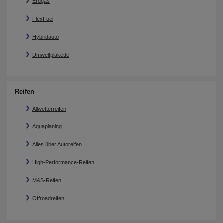
Erdgas
FlexFuel
Hybridauto
Umweltplakette
Reifen
Allwetterreifen
Aquaplaning
Alles über Autoreifen
High-Performance-Reifen
M&S-Reifen
Offroadreifen