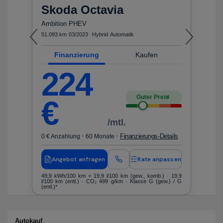
Skoda
Octavia
ls
0 
Ambition PHEV
51.093 km
·
03/2023
·
·
Hybrid
·
Automatik
en
Finanzierung
Kaufen
nen
Kr
ko
224
Guter Preis
4
€
/mtl.
·
·
Finanzierungs-Details
0 € Anzahlung
60 Monate
Angebot anfragen
Rate anpassen
49,9 kWh/100 km
+ 19,9 l/100 km (gew., komb.) · 19,9
l/100 km (entl.) · CO₂ 499 g/km · Klasse G (gew.) / G
(entl.)*
Autokauf