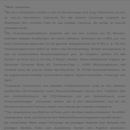
1
MwSt. ausweisbar
2
Bei dem Streichpreis handelt es sich für Neufahrzeuge und junge Gebrauchte um den
an auto.de übermittelten Listenpreis. Für alle anderen Fahrzeuge entspricht der
Streichpreis dem höchsten Preis für das jeweilige Fahrzeug, der jemals an auto.de
übermittelt wurde.
3
Die Finanzierungskonditionen beziehen sich auf eine Laufzeit von 60 Monaten,
enthalten teilweise Anzahlungen bei einem effektiven Jahreszins von 6,99% p.a. und
einem Sollzinssatz (gebunden für die gesamte Vertragslaufzeit) von 6,78% p. a.. Für Ihre
Finanzierungswünsche stellen wir zudem eine Bonitätsanfrage. Bonität vorausgesetzt, ist
dies ein repräsentatives Berechnungsbeispiel gem. der Angaben, welches 2/3 aller
Kunden, im Sinne des § 17a Abs. 4 PangV, erhalten. Dieses freibleibende Angebot der
Santander Consumer Bank AG, Santander-Platz 1, 41061 Mönchengladbach wird
vermittelt durch die auto.de GmbH, Max-Planck-Str. 19, 06796 Sandersdorf-Brehna, die
als ungebundener Vermittler nicht beratend tätig ist. Irrtümer vorbehalten. Preise ggf. inkl.
MwSt.
*
Zusätzliche Informationen zum offiziellen Kraftstoffverbrauch sowie zu den offiziellen
spezifischen CO2-Emissionen neuer Personenkraftwagen können dem "Leitfaden über
den Kraftstoffverbrauch, die CO2-Emissionen und den Stromverbrauch neuer
Personenkraftwagen" entnommen werden, der in den Verkaufsstellen und bei der
Deutschen Automobil Treuhand GmbH unter www.dat.de kostenfrei verfügbar ist.
**
Die Umweltprämie des BAFA ist im Preis und in der Rate bereits einkalkuliert. Die BAFA-
Umweltprämie muss nach Erhalt an den Verkäufer/Finanzierungspartner gezahlt werden.
Die verwendeten Bilder zeigen Fahrzeuge der jeweiligen Verkäufer bzw. Beispiele des
jeweiligen Modells. Farbe und Ausstattung können vom Angebot abweichen.