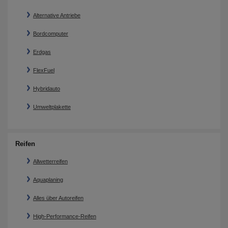
Alternative Antriebe
Bordcomputer
Erdgas
FlexFuel
Hybridauto
Umweltplakette
Reifen
Allwetterreifen
Aquaplaning
Alles über Autoreifen
High-Performance-Reifen