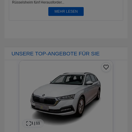
Rüsselsheim fünf Herausforder...
MEHR LESEN
UNSERE TOP-ANGEBOTE FÜR SIE
0
*DSG Voll-LED ACC SHZ PDC Smart-Link...
33
1
|
11