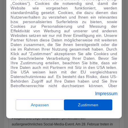
Premieren
„Cookies“). Cookies die notwendig sind, damit die
Website wie vorgesehen funktioniert, werden
Als einer der wenigen Autohersteller ist Dacia in der kommenden
standardmäßig gesetzt. Cookies, die dazu dienen das
Woche auf dem Auto-Salon in Genf vertreten. Auf einem 900
Nutzerverhalten zu verstehen und Ihnen ein relevantes
bzw. personalisiertes Surferlebnis zu bieten, sowie
Quadratmeter groß...
Cookies zur Personalisierung und Messung der
Effektivität von Werbung auf unserer und anderen
MEHR LESEN
Websites setzen wir nur mit Ihrer Einwilligung ein. Unsere
Partner führen diese Daten möglicherweise mit weiteren
Daten zusammen, die Sie ihnen bereitgestellt oder die
sie im Rahmen Ihrer Nutzung gesammelt haben. Durch
Klick auf "Zustimmen" akzeptieren Sie alle Cookies und
die beschriebene Verarbeitung Ihrer Daten. Bevor Sie
Ihre Zustimmung erteilen, beachten Sie bitte, dass wir
Ihre Daten auch mit Partnern mit Sitz in den USA teilen.
Die USA weisen kein mit der EU vergleichbares
Datenschutzniveau auf. Es besteht das Risiko, dass US-
Behörden Zugriff auf Ihre Daten haben und Sie Ihre
Betroffenenrechte nicht durchsetzen können. Über
"Anpassen" können Sie Ihre Einwilligungen individuell
Impressum
anpassen. Dies ist auch später jederzeit im Bereich
Cookie-Richtlinie
möglich. Weitere Informationen finden
Sie in unserer
Datenschutzerklärung
.
Anpassen
Zustimmen
AUTO-MEDIENPORTAL: Kampf der Klötzchen-Bauer
Peugeot und Lego veranstalten gemeinsam ein
außergewöhnliches Social-Media-Event. Am 28. Februar treten in