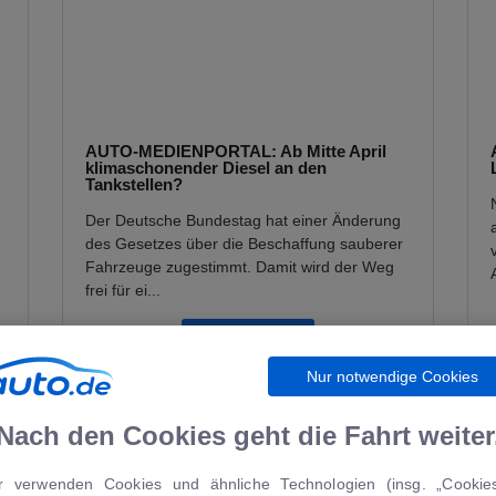
AUTO-MEDIENPORTAL: Ab Mitte April
klimaschonender Diesel an den
Tankstellen?
Der Deutsche Bundestag hat einer Änderung
des Gesetzes über die Beschaffung sauberer
Fahrzeuge zugestimmt. Damit wird der Weg
frei für ei...
MEHR LESEN
Nur notwendige Cookies
Nach den Cookies geht die Fahrt weiter
r verwenden Cookies und ähnliche Technologien (insg. „Cookies
ÜR SIE