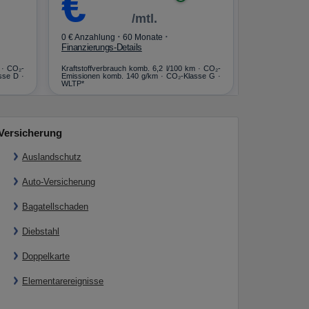
€
€
/mtl.
·
·
0 € Anzahlung
60 Monate
0 € Anzahlun
Finanzierungs-Details
Finanzierungs
 · CO₂-
Kraftstoffverbrauch komb. 6,2 l/100 km · CO₂-
49,9 kWh/100 
sse D ·
Emissionen komb. 140 g/km · CO₂-Klasse G ·
· 19,9 l/100 km
WLTP*
G (gew.) / G (en
Versicherung
Auslandschutz
Auto-Versicherung
Bagatellschaden
Diebstahl
Doppelkarte
Elementarereignisse