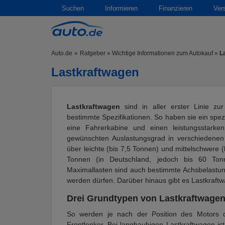
Suchen
Informieren
Finanzieren
Ver
Auto.de
Ratgeber
»
Wichtige Informationen zum Autokauf
»
L
Lastkraftwagen
Lastkraftwagen
sind in aller erster Linie zu
bestimmte Spezifikationen. So haben sie ein spezi
eine Fahrerkabine und einen leistungsstarke
gewünschten Auslastungsgrad in verschiedenen K
über leichte (bis 7,5 Tonnen) und mittelschwere 
Tonnen (in Deutschland, jedoch bis 60 To
Maximallasten sind auch bestimmte Achsbelastung
werden dürfen. Darüber hinaus gibt es Lastkraft
Drei Grundtypen von Lastkraftwage
So werden je nach der Position des Motors d
Frontlenker. Bei langhaubigen Lastkraftwagen is