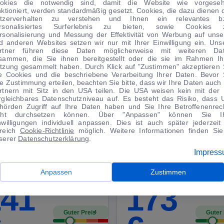
okies die notwendig sind, damit die Website wie vorgese
nktioniert, werden standardmäßig gesetzt. Cookies, die dazu dienen 
tzerverhalten zu verstehen und Ihnen ein relevantes b
rsonalisiertes Surferlebnis zu bieten, sowie Cookies 
rsonalisierung und Messung der Effektivität von Werbung auf unse
d anderen Websites setzen wir nur mit Ihrer Einwilligung ein. Uns
rtner führen diese Daten möglicherweise mit weiteren Da
sammen, die Sie ihnen bereitgestellt oder die sie im Rahmen Ih
tzung gesammelt haben. Durch Klick auf "Zustimmen" akzeptieren 
le Cookies und die beschriebene Verarbeitung Ihrer Daten. Bevor 
re Zustimmung erteilen, beachten Sie bitte, dass wir Ihre Daten auch 
rtnern mit Sitz in den USA teilen. Die USA weisen kein mit der
rgleichbares Datenschutzniveau auf. Es besteht das Risiko, dass 
|
13
1
|
25
hörden Zugriff auf Ihre Daten haben und Sie Ihre Betroffenenrec
cht durchsetzen können. Über "Anpassen" können Sie I
rd
EcoSport
Seat
Ibiza
nwilligungen individuell anpassen. Dies ist auch später jederzeit
reich
Cookie-Richtlinie
möglich. Weitere Informationen finden Sie
Titanium CarPlay Android RF-Cam AHK PDC
serer
Datenschutzerklärung
.
0 km
·
03/2022
·
·
Benzin
·
Manuell
34.166 km
·
11/2023
·
·
Benzin
·
Automatik
Impres
Kaufen
Kaufe
nanzierung
Finanzierung
Anpassen
Zustimmen
141
173
Guter Preis
Guter 
4