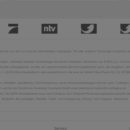
uchte um den an auto.de übermittelten Listenpreis. Für alle anderen Fahrzeuge entspricht der
naten, enthalten teilweise Anzahlungen bei einem effektiven Jahreszins von 6,99% p.a. und ein
Bonität vorausgesetzt, ist dies ein repräsentatives Berechnungsbeispiel gem. der Angaben, w
, 41061 Mönchengladbach wird vermittelt durch die auto.de GmbH, Max-Planck-Str. 19, 06796 Sa
u den offiziellen spezifischen CO2-Emissionen neuer Personenkraftwagen können dem "Leitfad
 und bei der Deutschen Automobil Treuhand GmbH unter www.dat.de kostenfrei verfügbar ist.
uliert. Die BAFA-Umweltprämie muss nach Erhalt an den Verkäufer/Finanzierungspartner gezahlt w
. Beispiele des jeweiligen Modells. Farbe und Ausstattung können vom Angebot abweichen. 
Service