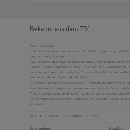
Bekannt aus dem TV
1
MwSt. ausweisbar
2
Bei dem Streichpreis handelt es sich für Neufahrzeuge und junge Gebra
auto.de übermittelt wurde.
3
Die Finanzierungskonditionen beziehen sich auf eine Laufzeit von 60 Mo
Für Ihre Finanzierungswünsche stellen wir zudem eine Bonitätsanfrage. 
freibleibende Angebot der Santander Consumer Bank AG, Santander-Platz 1
Irrtümer vorbehalten. Preise ggf. inkl. MwSt.
*
Zusätzliche Informationen zum offiziellen Kraftstoffverbrauch sowie z
neuer Personenkraftwagen" entnommen werden, der in den Verkaufsstellen
**
Die Umweltprämie des BAFA ist im Preis und in der Rate bereits einkalk
Die verwendeten Bilder zeigen Fahrzeuge der jeweiligen Verkäufer bzw
vorbehalten.
AUTO.DE | Deutschlands Großes Autoportal
Unternehmen
Händler