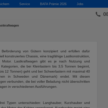
sichern
Service
BAFA Prämie 2026
Jobs
0
astkraftwagen
r Beförderung von Gütern konzipiert und erfüllen dafür
ell konstruiertes Chassis, eine tragfähige Lastkonstruktion,
n Motor. Lastkraftwagen gibt es je nach Nutzung und
ategorien, die bei Kleinlastern bis 3,5 Tonnen beginnt,
(bis 12 Tonnen) geht und bei Schwerlastern mit maximal 40
nnen in Schweden und Dänemark) endet. Mit diesen
en verbunden, die bei voller Beladung nicht überschritten
wagen in verschiedenen Ausführungen.
n
rei Typen unterschieden: Langhauber, Kurzhauber und
t der Motor der Kabine vorgelagert. Kurzhaubig meint eine