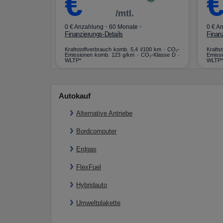
€
/mtl.
·
·
·
0 € Anzahlung
60 Monate
0 € A
Finanzierungs-Details
Finan
km (gew., komb.)
Kraftstoffverbrauch komb. 5,4 l/100 km · CO₂-
Krafts
 g/km · Klasse G
Emissionen komb. 123 g/km · CO₂-Klasse D ·
Emissi
WLTP*
WLTP*
Autokauf
Alternative Antriebe
Bordcomputer
Erdgas
FlexFuel
Hybridauto
Umweltplakette