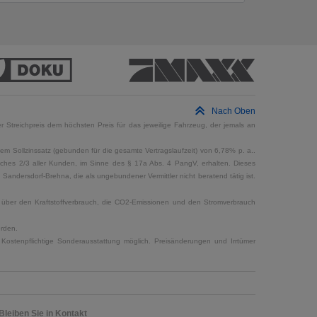
Nach Oben
 Streichpreis dem höchsten Preis für das jeweilige Fahrzeug, der jemals an
em Sollzinssatz (gebunden für die gesamte Vertragslaufzeit) von 6,78% p. a..
elches 2/3 aller Kunden, im Sinne des § 17a Abs. 4 PangV, erhalten. Dieses
ndersdorf-Brehna, die als ungebundener Vermittler nicht beratend tätig ist.
en über den Kraftstoffverbrauch, die CO2-Emissionen und den Stromverbrauch
erden.
Kostenpflichtige Sonderausstattung möglich. Preisänderungen und Irrtümer
Bleiben Sie in Kontakt