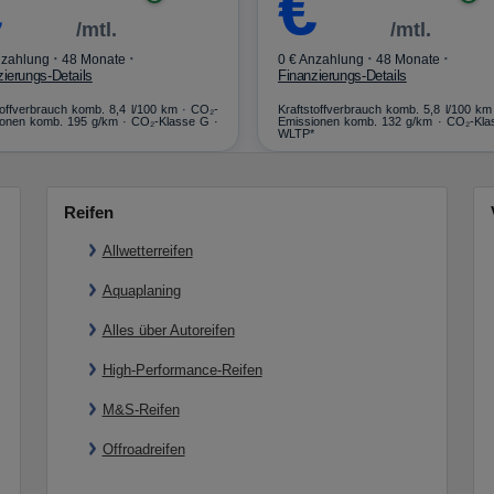
€
€
/mtl.
/mtl.
·
·
·
·
nzahlung
48 Monate
0 € Anzahlung
48 Monate
zierungs-Details
Finanzierungs-Details
toffverbrauch komb. 8,4 l/100 km · CO₂-
Kraftstoffverbrauch komb. 5,8 l/100 km
onen komb. 195 g/km · CO₂-Klasse G ·
Emissionen komb. 132 g/km · CO₂-Kla
WLTP*
Reifen
Allwetterreifen
Aquaplaning
Alles über Autoreifen
High-Performance-Reifen
M&S-Reifen
Offroadreifen