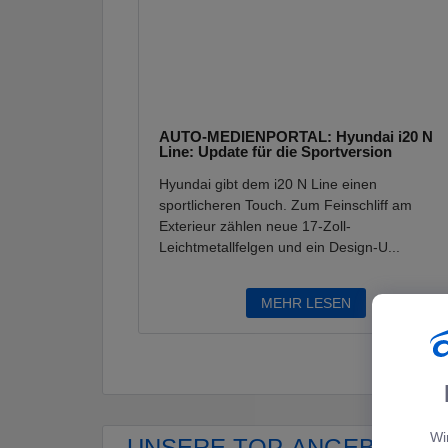
AUTO-MEDIENPORTAL: Hyundai i20 N
Line: Update für die Sportversion
Hyundai gibt dem i20 N Line einen
sportlicheren Touch. Zum Feinschliff am
Exterieur zählen neue 17-Zoll-
Leichtmetallfelgen und ein Design-U...
MEHR LESEN
Wi
UNSERE TOP-ANGEBOTE F