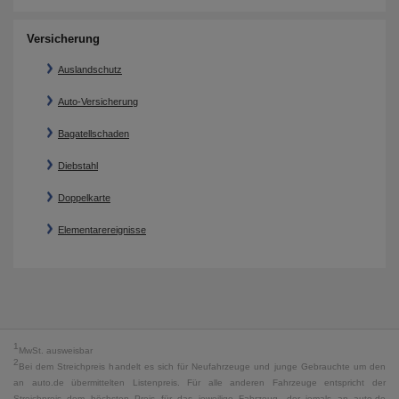
Versicherung
Auslandschutz
Auto-Versicherung
Bagatellschaden
Diebstahl
Doppelkarte
Elementarereignisse
1
MwSt. ausweisbar
2
Bei dem Streichpreis handelt es sich für Neufahrzeuge und junge Gebrauchte um den
an auto.de übermittelten Listenpreis. Für alle anderen Fahrzeuge entspricht der
Streichpreis dem höchsten Preis für das jeweilige Fahrzeug, der jemals an auto.de