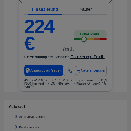
Finanzierung
Kaufen
224
Guter Preis
4
€
/mtl.
·
·
ls
Finanzierungs-Details
0 € Anzahlung
60 Monate
0 
en
Angebot anfragen
Rate anpassen
nen
49,9 kWh/100 km
+ 19,9 l/100 km (gew., komb.) · 19,9
Kr
l/100 km (entl.) · CO₂ 499 g/km · Klasse G (gew.) / G
ko
(entl.)*
Autokauf
Alternative Antriebe
Bordcomputer