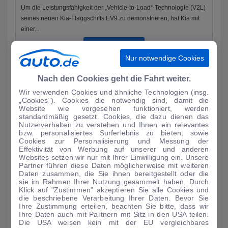
Um die Leistungsfähigkeit der „Vehicle-to-Load“-Technologie (V2L)
seines neuen Kia-Flaggschiffs EV9 zu demonstrieren, hat Kia mit
einer...
MEHR LESEN
Nur notwendige Cookies
Nach den Cookies geht die Fahrt weiter.
Wir verwenden Cookies und ähnliche Technologien (insg.
„Cookies“). Cookies die notwendig sind, damit die
Website wie vorgesehen funktioniert, werden
standardmäßig gesetzt. Cookies, die dazu dienen das
Nutzerverhalten zu verstehen und Ihnen ein relevantes
bzw. personalisiertes Surferlebnis zu bieten, sowie
Cookies zur Personalisierung und Messung der
Effektivität von Werbung auf unserer und anderen
Websites setzen wir nur mit Ihrer Einwilligung ein. Unsere
Partner führen diese Daten möglicherweise mit weiteren
Daten zusammen, die Sie ihnen bereitgestellt oder die
sie im Rahmen Ihrer Nutzung gesammelt haben. Durch
AUTO-MEDIENPORTAL: Genf 2024: Dacia mit drei
Klick auf "Zustimmen" akzeptieren Sie alle Cookies und
Premieren
die beschriebene Verarbeitung Ihrer Daten. Bevor Sie
Ihre Zustimmung erteilen, beachten Sie bitte, dass wir
Als einer der wenigen Autohersteller ist Dacia in der kommenden
Ihre Daten auch mit Partnern mit Sitz in den USA teilen.
Woche auf dem Auto-Salon in Genf vertreten. Auf einem 900
Die USA weisen kein mit der EU vergleichbares
Quadratmeter groß...