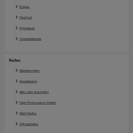
Erdgas
FlexFuel
Hybridauto
Umweltplakette
Reifen
Allwetterreifen
Aquaplaning
Alles über Autoreifen
High-Performance-Reifen
M&S-Reifen
Offroadreifen