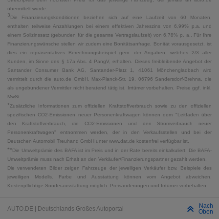
übermittelt wurde.
3
Die Finanzierungskonditionen beziehen sich auf eine Laufzeit von 60 Monaten,
enthalten teilweise Anzahlungen bei einem effektiven Jahreszins von 6,99% p.a. und
einem Sollzinssatz (gebunden für die gesamte Vertragslaufzeit) von 6,78% p. a.. Für Ihre
Finanzierungswünsche stellen wir zudem eine Bonitätsanfrage. Bonität vorausgesetzt, ist
dies ein repräsentatives Berechnungsbeispiel gem. der Angaben, welches 2/3 aller
Kunden, im Sinne des § 17a Abs. 4 PangV, erhalten. Dieses freibleibende Angebot der
Santander Consumer Bank AG, Santander-Platz 1, 41061 Mönchengladbach wird
vermittelt durch die auto.de GmbH, Max-Planck-Str. 19, 06796 Sandersdorf-Brehna, die
als ungebundener Vermittler nicht beratend tätig ist. Irrtümer vorbehalten. Preise ggf. inkl.
MwSt.
*
Zusätzliche Informationen zum offiziellen Kraftstoffverbrauch sowie zu den offiziellen
spezifischen CO2-Emissionen neuer Personenkraftwagen können dem "Leitfaden über
den Kraftstoffverbrauch, die CO2-Emissionen und den Stromverbrauch neuer
Personenkraftwagen" entnommen werden, der in den Verkaufsstellen und bei der
Deutschen Automobil Treuhand GmbH unter www.dat.de kostenfrei verfügbar ist.
**
Die Umweltprämie des BAFA ist im Preis und in der Rate bereits einkalkuliert. Die BAFA-
Umweltprämie muss nach Erhalt an den Verkäufer/Finanzierungspartner gezahlt werden.
Die verwendeten Bilder zeigen Fahrzeuge der jeweiligen Verkäufer bzw. Beispiele des
jeweiligen Modells. Farbe und Ausstattung können vom Angebot abweichen.
Kostenpflichtige Sonderausstattung möglich. Preisänderungen und Irrtümer vorbehalten.
Nach
AUTO.DE | Deutschlands Großes Autoportal
Oben