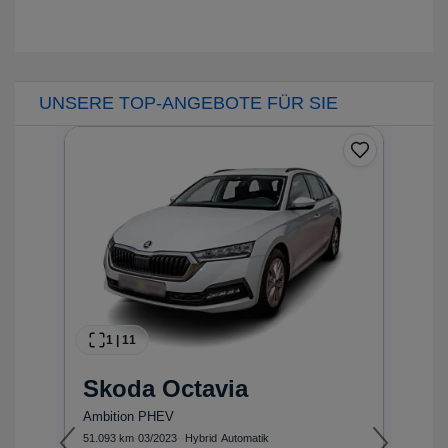
UNSERE TOP-ANGEBOTE FÜR SIE
1
|
11
Skoda
Octavia
Ambition PHEV
e
51.093 km
·
03/2023
·
·
Hybrid
·
Automatik
54