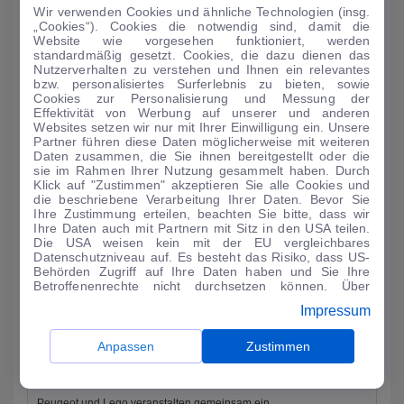
Wir verwenden Cookies und ähnliche Technologien (insg.
AUTO-MEDIENPORTAL: Genf 2024: Dacia mit drei
„Cookies“). Cookies die notwendig sind, damit die
Premieren
Website wie vorgesehen funktioniert, werden
standardmäßig gesetzt. Cookies, die dazu dienen das
Als einer der wenigen Autohersteller ist Dacia in der kommenden
Nutzerverhalten zu verstehen und Ihnen ein relevantes
Woche auf dem Auto-Salon in Genf vertreten. Auf einem 900
bzw. personalisiertes Surferlebnis zu bieten, sowie
Cookies zur Personalisierung und Messung der
Quadratmeter groß...
Effektivität von Werbung auf unserer und anderen
Websites setzen wir nur mit Ihrer Einwilligung ein. Unsere
MEHR LESEN
Partner führen diese Daten möglicherweise mit weiteren
Daten zusammen, die Sie ihnen bereitgestellt oder die
sie im Rahmen Ihrer Nutzung gesammelt haben. Durch
Klick auf "Zustimmen" akzeptieren Sie alle Cookies und
die beschriebene Verarbeitung Ihrer Daten. Bevor Sie
Ihre Zustimmung erteilen, beachten Sie bitte, dass wir
Ihre Daten auch mit Partnern mit Sitz in den USA teilen.
Die USA weisen kein mit der EU vergleichbares
Datenschutzniveau auf. Es besteht das Risiko, dass US-
Behörden Zugriff auf Ihre Daten haben und Sie Ihre
Betroffenenrechte nicht durchsetzen können. Über
"Anpassen" können Sie Ihre Einwilligungen individuell
Impressum
anpassen. Dies ist auch später jederzeit im Bereich
Cookie-Richtlinie
möglich. Weitere Informationen finden
Sie in unserer
Datenschutzerklärung
.
Anpassen
Zustimmen
AUTO-MEDIENPORTAL: Kampf der Klötzchen-Bauer
Peugeot und Lego veranstalten gemeinsam ein