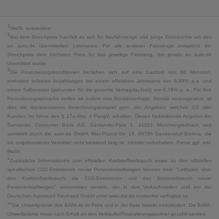
1
MwSt. ausweisbar
2
Bei dem Streichpreis handelt es sich für Neufahrzeuge und junge Gebrauchte um den
an auto.de übermittelten Listenpreis. Für alle anderen Fahrzeuge entspricht der
Streichpreis dem höchsten Preis für das jeweilige Fahrzeug, der jemals an auto.de
übermittelt wurde.
3
Die Finanzierungskonditionen beziehen sich auf eine Laufzeit von 60 Monaten,
enthalten teilweise Anzahlungen bei einem effektiven Jahreszins von 6,99% p.a. und
einem Sollzinssatz (gebunden für die gesamte Vertragslaufzeit) von 6,78% p. a.. Für Ihre
Finanzierungswünsche stellen wir zudem eine Bonitätsanfrage. Bonität vorausgesetzt, ist
dies ein repräsentatives Berechnungsbeispiel gem. der Angaben, welches 2/3 aller
Kunden, im Sinne des § 17a Abs. 4 PangV, erhalten. Dieses freibleibende Angebot der
Santander Consumer Bank AG, Santander-Platz 1, 41061 Mönchengladbach wird
vermittelt durch die auto.de GmbH, Max-Planck-Str. 19, 06796 Sandersdorf-Brehna, die
als ungebundener Vermittler nicht beratend tätig ist. Irrtümer vorbehalten. Preise ggf. inkl.
MwSt.
*
Zusätzliche Informationen zum offiziellen Kraftstoffverbrauch sowie zu den offiziellen
spezifischen CO2-Emissionen neuer Personenkraftwagen können dem "Leitfaden über
den Kraftstoffverbrauch, die CO2-Emissionen und den Stromverbrauch neuer
Personenkraftwagen" entnommen werden, der in den Verkaufsstellen und bei der
Deutschen Automobil Treuhand GmbH unter www.dat.de kostenfrei verfügbar ist.
**
Die Umweltprämie des BAFA ist im Preis und in der Rate bereits einkalkuliert. Die BAFA-
Umweltprämie muss nach Erhalt an den Verkäufer/Finanzierungspartner gezahlt werden.