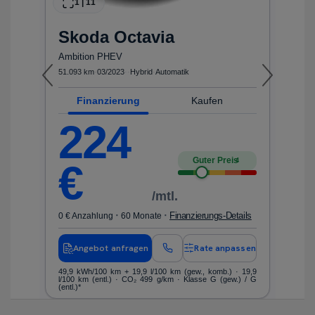
1
|
11
Skoda
Octavia
N
utschland mit Relax-Garantie TOP
Ambition PHEV
1
51.093 km
·
03/2023
·
·
Hybrid
·
Automatik
20
Finanzierung
Kaufen
F
224
Guter Preis
4
€
/mtl.
·
·
ls
Finanzierungs-Details
0 € Anzahlung
60 Monate
0 
en
Angebot anfragen
Rate anpassen
100
49,9 kWh/100 km
+ 19,9 l/100 km (gew., komb.) · 19,9
Kr
l/100 km (entl.) · CO₂ 499 g/km · Klasse G (gew.) / G
ko
(entl.)*