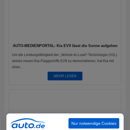
AUTO-MEDIENPORTAL: Kia EV9 lässt die Sonne aufgehen
Um die Leistungsfähigkeit der „Vehicle-to-Load“-Technologie (V2L)
seines neuen Kia-Flaggschiffs EV9 zu demonstrieren, hat Kia mit
einer...
MEHR LESEN
Nur notwendige Cookies