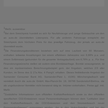
1
MwSt. ausweisbar
2
Bei dem Streichpreis handelt es sich für Neufahrzeuge und junge Gebrauchte um den
an auto.de übermittelten Listenpreis. Für alle anderen Fahrzeuge entspricht der
Streichpreis dem höchsten Preis für das jeweilige Fahrzeug, der jemals an auto.de
übermittelt wurde.
3
Die Finanzierungskonditionen beziehen sich auf eine Laufzeit von 60 Monaten,
enthalten teilweise Anzahlungen bei einem effektiven Jahreszins von 6,99% p.a. und
einem Sollzinssatz (gebunden für die gesamte Vertragslaufzeit) von 6,78% p. a.. Für Ihre
Finanzierungswünsche stellen wir zudem eine Bonitätsanfrage. Bonität vorausgesetzt, ist
dies ein repräsentatives Berechnungsbeispiel gem. der Angaben, welches 2/3 aller
Kunden, im Sinne des § 17a Abs. 4 PangV, erhalten. Dieses freibleibende Angebot der
Santander Consumer Bank AG, Santander-Platz 1, 41061 Mönchengladbach wird
vermittelt durch die auto.de GmbH, Max-Planck-Str. 19, 06796 Sandersdorf-Brehna, die
als ungebundener Vermittler nicht beratend tätig ist. Irrtümer vorbehalten. Preise ggf. inkl.
MwSt.
*
Zusätzliche Informationen zum offiziellen Kraftstoffverbrauch sowie zu den offiziellen
spezifischen CO2-Emissionen neuer Personenkraftwagen können dem "Leitfaden über
den Kraftstoffverbrauch, die CO2-Emissionen und den Stromverbrauch neuer
Personenkraftwagen" entnommen werden, der in den Verkaufsstellen und bei der