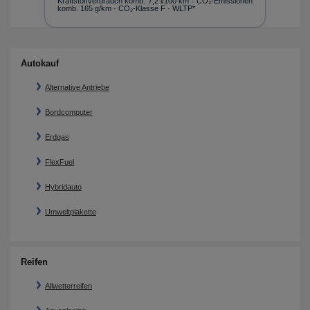
nen
Kraftstoffverbrauch komb. 7,2 l/100 km · CO₂-Emissionen
49
komb. 165 g/km · CO₂-Klasse F · WLTP*
l/
(en
Autokauf
Alternative Antriebe
Bordcomputer
Erdgas
FlexFuel
Hybridauto
Umweltplakette
Reifen
Allwetterreifen