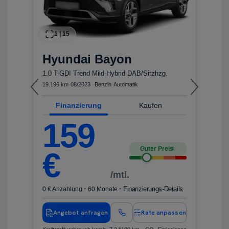
1
|
15
Hyundai
Bayon
1.0 T-GDI Trend Mild-Hybrid DAB/Sitzhzg.
A
19.196 km
·
08/2023
·
·
Benzin
·
Automatik
51
Finanzierung
Kaufen
159
Guter Preis
4
€
/mtl.
·
·
ls
Finanzierungs-Details
0 € Anzahlung
60 Monate
0 
en
Angebot anfragen
Rate anpassen