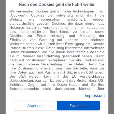
Nach den Cookies geht die Fahrt weiter.
Wir verwenden Cookies und ähnliche Technologien (insg.
„Cookies“). Cookies die notwendig sind, damit die
Website wie vorgesehen funktioniert, werden
AUTO-MEDIENPORTAL: Genf 2024: Dacia mit drei
standardmäßig gesetzt. Cookies, die dazu dienen das
Premieren
Nutzerverhalten zu verstehen und Ihnen ein relevantes
bzw. personalisiertes Surferlebnis zu bieten, sowie
Als einer der wenigen Autohersteller ist Dacia in der kommenden
Cookies zur Personalisierung und Messung der
Woche auf dem Auto-Salon in Genf vertreten. Auf einem 900
Effektivität von Werbung auf unserer und anderen
Websites setzen wir nur mit Ihrer Einwilligung ein. Unsere
Quadratmeter groß...
Partner führen diese Daten möglicherweise mit weiteren
Daten zusammen, die Sie ihnen bereitgestellt oder die
MEHR LESEN
sie im Rahmen Ihrer Nutzung gesammelt haben. Durch
Klick auf "Zustimmen" akzeptieren Sie alle Cookies und
die beschriebene Verarbeitung Ihrer Daten. Bevor Sie
Ihre Zustimmung erteilen, beachten Sie bitte, dass wir
Ihre Daten auch mit Partnern mit Sitz in den USA teilen.
Die USA weisen kein mit der EU vergleichbares
Datenschutzniveau auf. Es besteht das Risiko, dass US-
Behörden Zugriff auf Ihre Daten haben und Sie Ihre
Betroffenenrechte nicht durchsetzen können. Über
"Anpassen" können Sie Ihre Einwilligungen individuell
Impressum
anpassen. Dies ist auch später jederzeit im Bereich
Cookie-Richtlinie
möglich. Weitere Informationen finden
Sie in unserer
Datenschutzerklärung
.
Anpassen
Zustimmen