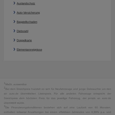
Auslandschutz
Auto-Versicherung
Bagatellschaden
Diebstahl
Doppelkarte
Elementarereignisse
1
MwSt. ausweisbar
2
Bei dem Streichpreis handelt es sich für Neufahrzeuge und junge Gebrauchte um den
an auto.de übermittelten Listenpreis. Für alle anderen Fahrzeuge entspricht der
Streichpreis dem höchsten Preis für das jeweilige Fahrzeug, der jemals an auto.de
übermittelt wurde.
3
Die Finanzierungskonditionen beziehen sich auf eine Laufzeit von 60 Monaten,
enthalten teilweise Anzahlungen bei einem effektiven Jahreszins von 6,99% p.a. und