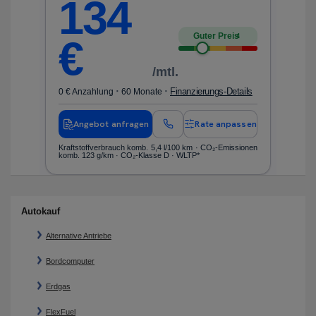
134
Guter Preis
4
€
/mtl.
·
·
ls
Finanzierungs-Details
0 € Anzahlung
60 Monate
0 
en
Angebot anfragen
Rate anpassen
nen
Kraftstoffverbrauch komb. 5,4 l/100 km · CO₂-Emissionen
Kr
komb. 123 g/km · CO₂-Klasse D · WLTP*
ko
Autokauf
Alternative Antriebe
Bordcomputer
Erdgas
FlexFuel