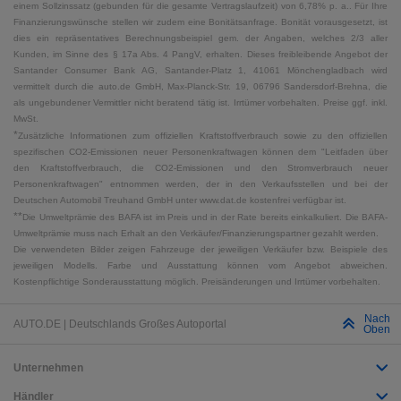
einem Sollzinssatz (gebunden für die gesamte Vertragslaufzeit) von 6,78% p. a.. Für Ihre
Finanzierungswünsche stellen wir zudem eine Bonitätsanfrage. Bonität vorausgesetzt, ist
dies ein repräsentatives Berechnungsbeispiel gem. der Angaben, welches 2/3 aller
Kunden, im Sinne des § 17a Abs. 4 PangV, erhalten. Dieses freibleibende Angebot der
Santander Consumer Bank AG, Santander-Platz 1, 41061 Mönchengladbach wird
vermittelt durch die auto.de GmbH, Max-Planck-Str. 19, 06796 Sandersdorf-Brehna, die
als ungebundener Vermittler nicht beratend tätig ist. Irrtümer vorbehalten. Preise ggf. inkl.
MwSt.
*
Zusätzliche Informationen zum offiziellen Kraftstoffverbrauch sowie zu den offiziellen
spezifischen CO2-Emissionen neuer Personenkraftwagen können dem "Leitfaden über
den Kraftstoffverbrauch, die CO2-Emissionen und den Stromverbrauch neuer
Personenkraftwagen" entnommen werden, der in den Verkaufsstellen und bei der
Deutschen Automobil Treuhand GmbH unter www.dat.de kostenfrei verfügbar ist.
**
Die Umweltprämie des BAFA ist im Preis und in der Rate bereits einkalkuliert. Die BAFA-
Umweltprämie muss nach Erhalt an den Verkäufer/Finanzierungspartner gezahlt werden.
Die verwendeten Bilder zeigen Fahrzeuge der jeweiligen Verkäufer bzw. Beispiele des
jeweiligen Modells. Farbe und Ausstattung können vom Angebot abweichen.
Kostenpflichtige Sonderausstattung möglich. Preisänderungen und Irrtümer vorbehalten.
Nach
AUTO.DE | Deutschlands Großes Autoportal
Oben
Unternehmen
Händler