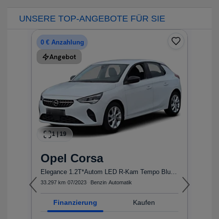
UNSERE TOP-ANGEBOTE FÜR SIE
0 € Anzahlung
0
Angebot
1
|
19
Opel
Corsa
F
Elegance 1.2T*Autom LED R-Kam Tempo Blueto...
1.
33.297 km
·
07/2023
·
·
Benzin
·
Automatik
1.
Finanzierung
Kaufen