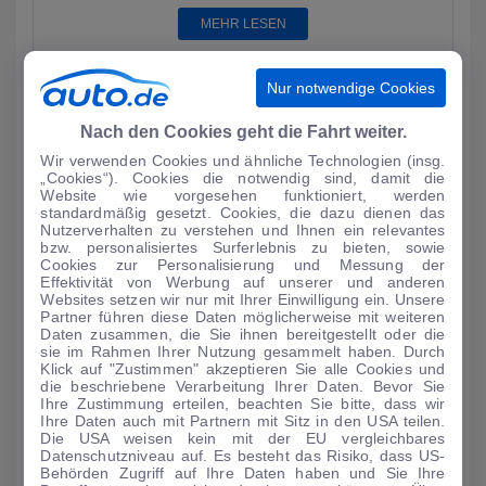
MEHR LESEN
Nur notwendige Cookies
Nach den Cookies geht die Fahrt weiter.
Wir verwenden Cookies und ähnliche Technologien (insg.
„Cookies“). Cookies die notwendig sind, damit die
Website wie vorgesehen funktioniert, werden
standardmäßig gesetzt. Cookies, die dazu dienen das
Nutzerverhalten zu verstehen und Ihnen ein relevantes
bzw. personalisiertes Surferlebnis zu bieten, sowie
Cookies zur Personalisierung und Messung der
Effektivität von Werbung auf unserer und anderen
Websites setzen wir nur mit Ihrer Einwilligung ein. Unsere
Partner führen diese Daten möglicherweise mit weiteren
AUTO-MEDIENPORTAL: Genf 2024: Dacia mit drei
Daten zusammen, die Sie ihnen bereitgestellt oder die
Premieren
sie im Rahmen Ihrer Nutzung gesammelt haben. Durch
Klick auf "Zustimmen" akzeptieren Sie alle Cookies und
Als einer der wenigen Autohersteller ist Dacia in der kommenden
die beschriebene Verarbeitung Ihrer Daten. Bevor Sie
Woche auf dem Auto-Salon in Genf vertreten. Auf einem 900
Ihre Zustimmung erteilen, beachten Sie bitte, dass wir
Quadratmeter groß...
Ihre Daten auch mit Partnern mit Sitz in den USA teilen.
Die USA weisen kein mit der EU vergleichbares
MEHR LESEN
Datenschutzniveau auf. Es besteht das Risiko, dass US-
Behörden Zugriff auf Ihre Daten haben und Sie Ihre