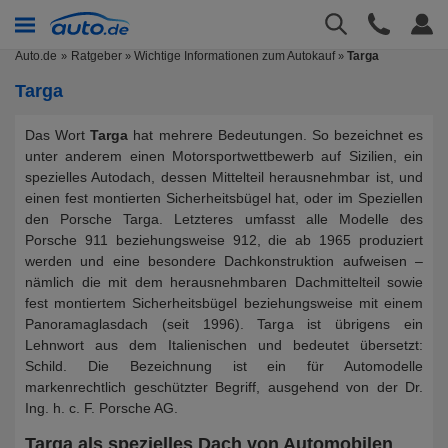
Auto.de
Ratgeber
Wichtige Informationen zum Autokauf
Targa
»
»
Targa
Das Wort
Targa
hat mehrere Bedeutungen. So bezeichnet es
unter anderem einen Motorsportwettbewerb auf Sizilien, ein
spezielles Autodach, dessen Mittelteil herausnehmbar ist, und
einen fest montierten Sicherheitsbügel hat, oder im Speziellen
den Porsche Targa. Letzteres umfasst alle Modelle des
Porsche 911 beziehungsweise 912, die ab 1965 produziert
werden und eine besondere Dachkonstruktion aufweisen –
nämlich die mit dem herausnehmbaren Dachmittelteil sowie
fest montiertem Sicherheitsbügel beziehungsweise mit einem
Panoramaglasdach (seit 1996). Targa ist übrigens ein
Lehnwort aus dem Italienischen und bedeutet übersetzt:
Schild. Die Bezeichnung ist ein für Automodelle
markenrechtlich geschützter Begriff, ausgehend von der Dr.
Ing. h. c. F. Porsche AG.
Targa als spezielles Dach von Automobilen