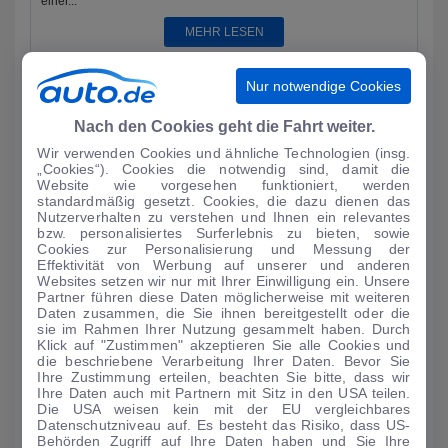
einer...
MEHR LESEN
Nur notwendige Cookies
Nach den Cookies geht die Fahrt weiter.
Wir verwenden Cookies und ähnliche Technologien (insg.
„Cookies“). Cookies die notwendig sind, damit die
Website wie vorgesehen funktioniert, werden
standardmäßig gesetzt. Cookies, die dazu dienen das
Nutzerverhalten zu verstehen und Ihnen ein relevantes
bzw. personalisiertes Surferlebnis zu bieten, sowie
Cookies zur Personalisierung und Messung der
Effektivität von Werbung auf unserer und anderen
Websites setzen wir nur mit Ihrer Einwilligung ein. Unsere
Partner führen diese Daten möglicherweise mit weiteren
AUTO-MEDIENPORTAL: Genf 2024: Dacia mit drei
Daten zusammen, die Sie ihnen bereitgestellt oder die
Premieren
sie im Rahmen Ihrer Nutzung gesammelt haben. Durch
Klick auf "Zustimmen" akzeptieren Sie alle Cookies und
Als einer der wenigen Autohersteller ist Dacia in der kommenden
die beschriebene Verarbeitung Ihrer Daten. Bevor Sie
Woche auf dem Auto-Salon in Genf vertreten. Auf einem 900
Ihre Zustimmung erteilen, beachten Sie bitte, dass wir
Ihre Daten auch mit Partnern mit Sitz in den USA teilen.
Quadratmeter groß...
Die USA weisen kein mit der EU vergleichbares
MEHR LESEN
Datenschutzniveau auf. Es besteht das Risiko, dass US-
Behörden Zugriff auf Ihre Daten haben und Sie Ihre