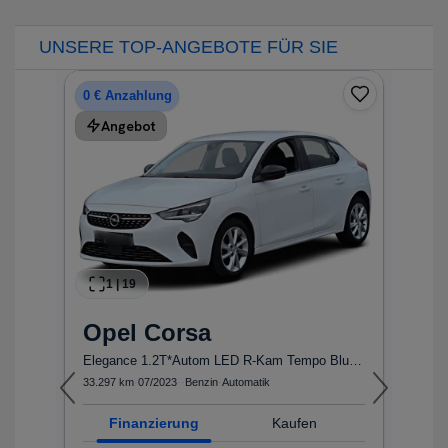
UNSERE TOP-ANGEBOTE FÜR SIE
0 € Anzahlung
Angebot
1
|
19
Opel
Corsa
..
Elegance 1.2T*Autom LED R-Kam Tempo Blueto...
e
33.297 km
·
07/2023
·
·
Benzin
·
Automatik
54
Finanzierung
Kaufen