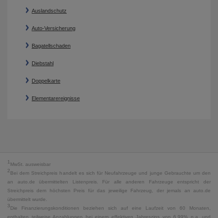
Auslandschutz
Auto-Versicherung
Bagatellschaden
Diebstahl
Doppelkarte
Elementarereignisse
1
MwSt. ausweisbar
2
Bei dem Streichpreis handelt es sich für Neufahrzeuge und junge Gebrauchte um den
an auto.de übermittelten Listenpreis. Für alle anderen Fahrzeuge entspricht der
Streichpreis dem höchsten Preis für das jeweilige Fahrzeug, der jemals an auto.de
übermittelt wurde.
3
Die Finanzierungskonditionen beziehen sich auf eine Laufzeit von 60 Monaten,
enthalten teilweise Anzahlungen bei einem effektiven Jahreszins von 6,99% p.a. und