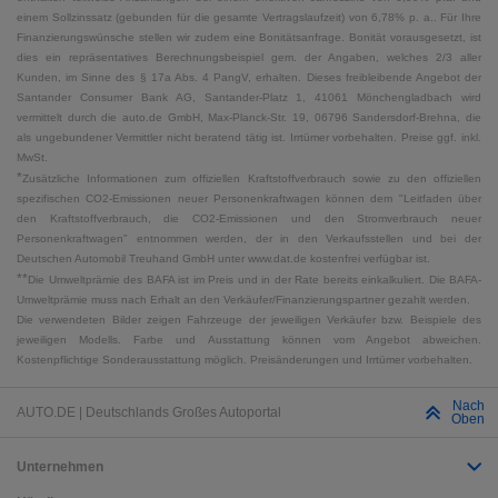
einem Sollzinssatz (gebunden für die gesamte Vertragslaufzeit) von 6,78% p. a.. Für Ihre
Finanzierungswünsche stellen wir zudem eine Bonitätsanfrage. Bonität vorausgesetzt, ist
dies ein repräsentatives Berechnungsbeispiel gem. der Angaben, welches 2/3 aller
Kunden, im Sinne des § 17a Abs. 4 PangV, erhalten. Dieses freibleibende Angebot der
Santander Consumer Bank AG, Santander-Platz 1, 41061 Mönchengladbach wird
vermittelt durch die auto.de GmbH, Max-Planck-Str. 19, 06796 Sandersdorf-Brehna, die
als ungebundener Vermittler nicht beratend tätig ist. Irrtümer vorbehalten. Preise ggf. inkl.
MwSt.
*
Zusätzliche Informationen zum offiziellen Kraftstoffverbrauch sowie zu den offiziellen
spezifischen CO2-Emissionen neuer Personenkraftwagen können dem "Leitfaden über
den Kraftstoffverbrauch, die CO2-Emissionen und den Stromverbrauch neuer
Personenkraftwagen" entnommen werden, der in den Verkaufsstellen und bei der
Deutschen Automobil Treuhand GmbH unter www.dat.de kostenfrei verfügbar ist.
**
Die Umweltprämie des BAFA ist im Preis und in der Rate bereits einkalkuliert. Die BAFA-
Umweltprämie muss nach Erhalt an den Verkäufer/Finanzierungspartner gezahlt werden.
Die verwendeten Bilder zeigen Fahrzeuge der jeweiligen Verkäufer bzw. Beispiele des
jeweiligen Modells. Farbe und Ausstattung können vom Angebot abweichen.
Kostenpflichtige Sonderausstattung möglich. Preisänderungen und Irrtümer vorbehalten.
Nach
AUTO.DE | Deutschlands Großes Autoportal
Oben
Unternehmen