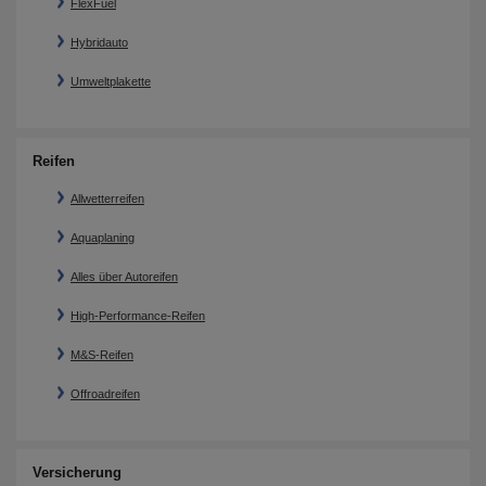
FlexFuel
Hybridauto
Umweltplakette
Reifen
Allwetterreifen
Aquaplaning
Alles über Autoreifen
High-Performance-Reifen
M&S-Reifen
Offroadreifen
Versicherung