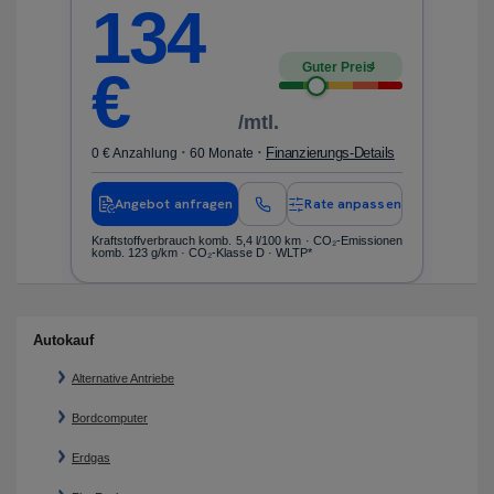
134
Guter Preis
4
€
/mtl.
·
·
ls
Finanzierungs-Details
0 € Anzahlung
60 Monate
0 
en
Angebot anfragen
Rate anpassen
nen
Kraftstoffverbrauch komb. 5,4 l/100 km · CO₂-Emissionen
Kr
komb. 123 g/km · CO₂-Klasse D · WLTP*
ko
Autokauf
Alternative Antriebe
Bordcomputer
Erdgas