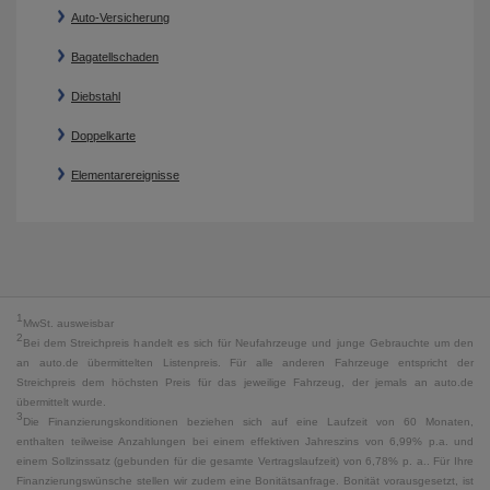
Auto-Versicherung
Bagatellschaden
Diebstahl
Doppelkarte
Elementarereignisse
1
MwSt. ausweisbar
2
Bei dem Streichpreis handelt es sich für Neufahrzeuge und junge Gebrauchte um den
an auto.de übermittelten Listenpreis. Für alle anderen Fahrzeuge entspricht der
Streichpreis dem höchsten Preis für das jeweilige Fahrzeug, der jemals an auto.de
übermittelt wurde.
3
Die Finanzierungskonditionen beziehen sich auf eine Laufzeit von 60 Monaten,
enthalten teilweise Anzahlungen bei einem effektiven Jahreszins von 6,99% p.a. und
einem Sollzinssatz (gebunden für die gesamte Vertragslaufzeit) von 6,78% p. a.. Für Ihre
Finanzierungswünsche stellen wir zudem eine Bonitätsanfrage. Bonität vorausgesetzt, ist