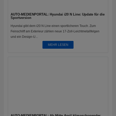
AUTO-MEDIENPORTAL: Hyundai i20 N Line: Update für die
Sportversion
Hyundai gibt dem i20 N Line einen sportlicheren Touch. Zum
Feinschliff am Exterieur zählen neue 17-Zoll-Leichtmetallfelgen
und ein Design-U...
MEHR LESEN
AUTO-MEDIENPORTAL: Ab Mitte April klimaschonender