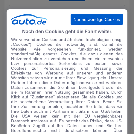
Nur notwendige Cookies
Nach den Cookies geht die Fahrt weiter.
Wir verwenden Cookies und ähnliche Technologien (insg.
„Cookies“). Cookies die notwendig sind, damit die
Website wie vorgesehen funktioniert, werden
standardmäßig gesetzt. Cookies, die dazu dienen das
Nutzerverhalten zu verstehen und Ihnen ein relevantes
bzw. personalisiertes Surferlebnis zu bieten, sowie
Cookies zur Personalisierung und Messung der
Effektivität von Werbung auf unserer und anderen
Websites setzen wir nur mit Ihrer Einwilligung ein. Unsere
AUTO-MEDIENPORTAL: Genf 2024: Dacia mit drei
Partner führen diese Daten möglicherweise mit weiteren
Premieren
Daten zusammen, die Sie ihnen bereitgestellt oder die
sie im Rahmen Ihrer Nutzung gesammelt haben. Durch
Als einer der wenigen Autohersteller ist Dacia in der kommenden
Klick auf "Zustimmen" akzeptieren Sie alle Cookies und
Woche auf dem Auto-Salon in Genf vertreten. Auf einem 900
die beschriebene Verarbeitung Ihrer Daten. Bevor Sie
Quadratmeter groß...
Ihre Zustimmung erteilen, beachten Sie bitte, dass wir
Ihre Daten auch mit Partnern mit Sitz in den USA teilen.
MEHR LESEN
Die USA weisen kein mit der EU vergleichbares
Datenschutzniveau auf. Es besteht das Risiko, dass US-
Behörden Zugriff auf Ihre Daten haben und Sie Ihre
Betroffenenrechte nicht durchsetzen können. Über