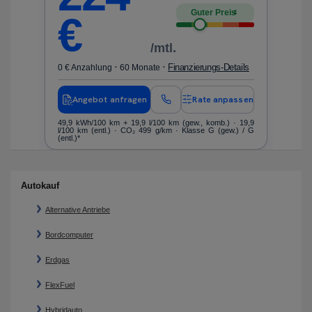
Guter Preis
4
€
/mtl.
·
·
ls
Finanzierungs-Details
0 € Anzahlung
60 Monate
0 
en
Angebot anfragen
Rate anpassen
nen
49,9 kWh/100 km
+ 19,9 l/100 km (gew., komb.) · 19,9
Kr
l/100 km (entl.) · CO₂ 499 g/km · Klasse G (gew.) / G
ko
(entl.)*
Autokauf
Alternative Antriebe
Bordcomputer
Erdgas
FlexFuel
Hybridauto