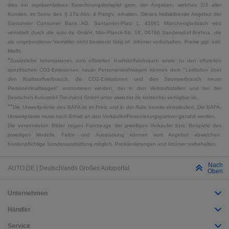
dies ein repräsentatives Berechnungsbeispiel gem. der Angaben, welches 2/3 aller
Kunden, im Sinne des § 17a Abs. 4 PangV, erhalten. Dieses freibleibende Angebot der
Santander Consumer Bank AG, Santander-Platz 1, 41061 Mönchengladbach wird
vermittelt durch die auto.de GmbH, Max-Planck-Str. 19, 06796 Sandersdorf-Brehna, die
als ungebundener Vermittler nicht beratend tätig ist. Irrtümer vorbehalten. Preise ggf. inkl.
MwSt.
*
Zusätzliche Informationen zum offiziellen Kraftstoffverbrauch sowie zu den offiziellen
spezifischen CO2-Emissionen neuer Personenkraftwagen können dem "Leitfaden über
den Kraftstoffverbrauch, die CO2-Emissionen und den Stromverbrauch neuer
Personenkraftwagen" entnommen werden, der in den Verkaufsstellen und bei der
Deutschen Automobil Treuhand GmbH unter www.dat.de kostenfrei verfügbar ist.
**
Die Umweltprämie des BAFA ist im Preis und in der Rate bereits einkalkuliert. Die BAFA-
Umweltprämie muss nach Erhalt an den Verkäufer/Finanzierungspartner gezahlt werden.
Die verwendeten Bilder zeigen Fahrzeuge der jeweiligen Verkäufer bzw. Beispiele des
jeweiligen Modells. Farbe und Ausstattung können vom Angebot abweichen.
Kostenpflichtige Sonderausstattung möglich. Preisänderungen und Irrtümer vorbehalten.
Nach
AUTO.DE | Deutschlands Großes Autoportal
Oben
Unternehmen
Händler
Service