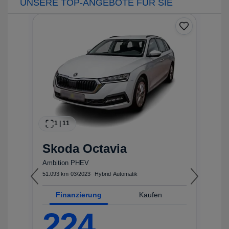
UNSERE TOP-ANGEBOTE FÜR SIE
0
1
|
11
Skoda
Octavia
Ambition PHEV
51.093 km
·
03/2023
·
·
Hybrid
·
Automatik
33
Finanzierung
Kaufen
224