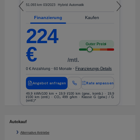
51.093 km
·
03/2023
·
·
Hybrid
·
Automatik
en
Finanzierung
Kaufen
O₂-
Kr
ko
224
Guter Preis
4
€
/mtl.
·
·
Finanzierungs-Details
0 € Anzahlung
60 Monate
Angebot anfragen
Rate anpassen
49,9 kWh/100 km
+ 19,9 l/100 km (gew., komb.) · 19,9
l/100 km (entl.) · CO₂ 499 g/km · Klasse G (gew.) / G
(entl.)*
Autokauf
Alternative Antriebe