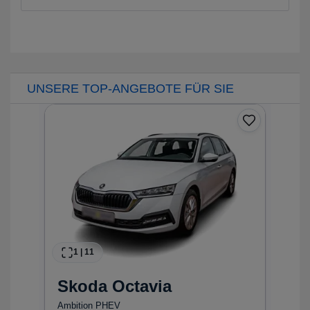
UNSERE TOP-ANGEBOTE FÜR SIE
F
0
1.
1.
1
|
11
Skoda
Octavia
ls
0 
Ambition PHEV