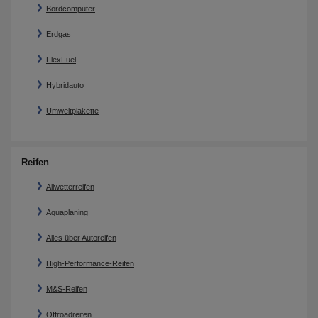
Bordcomputer
Erdgas
FlexFuel
Hybridauto
Umweltplakette
Reifen
Allwetterreifen
Aquaplaning
Alles über Autoreifen
High-Performance-Reifen
M&S-Reifen
Offroadreifen