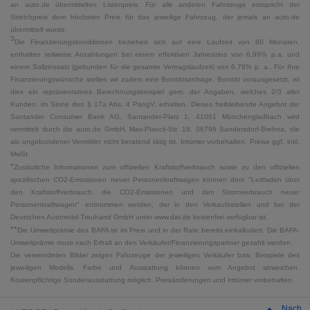
an auto.de übermittelten Listenpreis. Für alle anderen Fahrzeuge entspricht der
Streichpreis dem höchsten Preis für das jeweilige Fahrzeug, der jemals an auto.de
übermittelt wurde.
3
Die Finanzierungskonditionen beziehen sich auf eine Laufzeit von 60 Monaten,
enthalten teilweise Anzahlungen bei einem effektiven Jahreszins von 6,99% p.a. und
einem Sollzinssatz (gebunden für die gesamte Vertragslaufzeit) von 6,78% p. a.. Für Ihre
Finanzierungswünsche stellen wir zudem eine Bonitätsanfrage. Bonität vorausgesetzt, ist
dies ein repräsentatives Berechnungsbeispiel gem. der Angaben, welches 2/3 aller
Kunden, im Sinne des § 17a Abs. 4 PangV, erhalten. Dieses freibleibende Angebot der
Santander Consumer Bank AG, Santander-Platz 1, 41061 Mönchengladbach wird
vermittelt durch die auto.de GmbH, Max-Planck-Str. 19, 06796 Sandersdorf-Brehna, die
als ungebundener Vermittler nicht beratend tätig ist. Irrtümer vorbehalten. Preise ggf. inkl.
MwSt.
*
Zusätzliche Informationen zum offiziellen Kraftstoffverbrauch sowie zu den offiziellen
spezifischen CO2-Emissionen neuer Personenkraftwagen können dem "Leitfaden über
den Kraftstoffverbrauch, die CO2-Emissionen und den Stromverbrauch neuer
Personenkraftwagen" entnommen werden, der in den Verkaufsstellen und bei der
Deutschen Automobil Treuhand GmbH unter www.dat.de kostenfrei verfügbar ist.
**
Die Umweltprämie des BAFA ist im Preis und in der Rate bereits einkalkuliert. Die BAFA-
Umweltprämie muss nach Erhalt an den Verkäufer/Finanzierungspartner gezahlt werden.
Die verwendeten Bilder zeigen Fahrzeuge der jeweiligen Verkäufer bzw. Beispiele des
jeweiligen Modells. Farbe und Ausstattung können vom Angebot abweichen.
Kostenpflichtige Sonderausstattung möglich. Preisänderungen und Irrtümer vorbehalten.
Nach