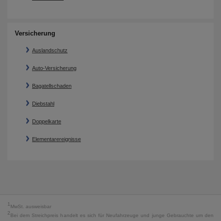
Versicherung
Auslandschutz
Auto-Versicherung
Bagatellschaden
Diebstahl
Doppelkarte
Elementarereignisse
1
MwSt. ausweisbar
2
Bei dem Streichpreis handelt es sich für Neufahrzeuge und junge Gebrauchte um den