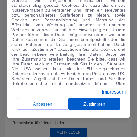
Website wie vorgesehen funktioniert, werden
Woche auf dem Auto-Salon in Genf vertreten. Auf einem 900
standardmäßig gesetzt. Cookies, die dazu dienen das
Quadratmeter groß...
Nutzerverhalten zu verstehen und Ihnen ein relevantes
bzw. personalisiertes Surferlebnis zu bieten, sowie
MEHR LESEN
Cookies zur Personalisierung und Messung der
Effektivität von Werbung auf unserer und anderen
Websites setzen wir nur mit Ihrer Einwilligung ein. Unsere
Partner führen diese Daten möglicherweise mit weiteren
Daten zusammen, die Sie ihnen bereitgestellt oder die
sie im Rahmen Ihrer Nutzung gesammelt haben. Durch
Klick auf "Zustimmen" akzeptieren Sie alle Cookies und
die beschriebene Verarbeitung Ihrer Daten. Bevor Sie
Ihre Zustimmung erteilen, beachten Sie bitte, dass wir
Ihre Daten auch mit Partnern mit Sitz in den USA teilen.
Die USA weisen kein mit der EU vergleichbares
Datenschutzniveau auf. Es besteht das Risiko, dass US-
Behörden Zugriff auf Ihre Daten haben und Sie Ihre
Betroffenenrechte nicht durchsetzen können. Über
"Anpassen" können Sie Ihre Einwilligungen individuell
Impressum
anpassen. Dies ist auch später jederzeit im Bereich
Cookie-Richtlinie
möglich. Weitere Informationen finden
AUTO-MEDIENPORTAL: Kampf der Klötzchen-Bauer
Sie in unserer
Datenschutzerklärung
.
Anpassen
Zustimmen
Peugeot und Lego veranstalten gemeinsam ein
außergewöhnliches Social-Media-Event. Am 28. Februar treten in
Rüsselsheim fünf Herausforder...
MEHR LESEN