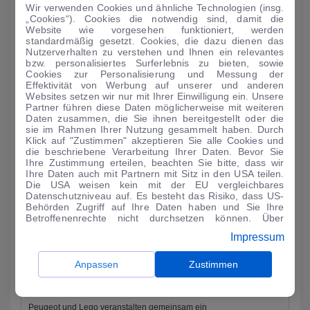
Wir verwenden Cookies und ähnliche Technologien (insg.
AUTO-MEDIENPORTAL: Genf 2024: Dacia mit drei
„Cookies“). Cookies die notwendig sind, damit die
Premieren
Website wie vorgesehen funktioniert, werden
standardmäßig gesetzt. Cookies, die dazu dienen das
Als einer der wenigen Autohersteller ist Dacia in der kommenden
Nutzerverhalten zu verstehen und Ihnen ein relevantes
Woche auf dem Auto-Salon in Genf vertreten. Auf einem 900
bzw. personalisiertes Surferlebnis zu bieten, sowie
Cookies zur Personalisierung und Messung der
Quadratmeter groß...
Effektivität von Werbung auf unserer und anderen
Websites setzen wir nur mit Ihrer Einwilligung ein. Unsere
MEHR LESEN
Partner führen diese Daten möglicherweise mit weiteren
Daten zusammen, die Sie ihnen bereitgestellt oder die
sie im Rahmen Ihrer Nutzung gesammelt haben. Durch
Klick auf "Zustimmen" akzeptieren Sie alle Cookies und
die beschriebene Verarbeitung Ihrer Daten. Bevor Sie
Ihre Zustimmung erteilen, beachten Sie bitte, dass wir
Ihre Daten auch mit Partnern mit Sitz in den USA teilen.
Die USA weisen kein mit der EU vergleichbares
Datenschutzniveau auf. Es besteht das Risiko, dass US-
Behörden Zugriff auf Ihre Daten haben und Sie Ihre
Betroffenenrechte nicht durchsetzen können. Über
"Anpassen" können Sie Ihre Einwilligungen individuell
Impressum
anpassen. Dies ist auch später jederzeit im Bereich
Cookie-Richtlinie
möglich. Weitere Informationen finden
Sie in unserer
Datenschutzerklärung
.
Anpassen
Zustimmen
AUTO-MEDIENPORTAL: Kampf der Klötzchen-Bauer
Peugeot und Lego veranstalten gemeinsam ein