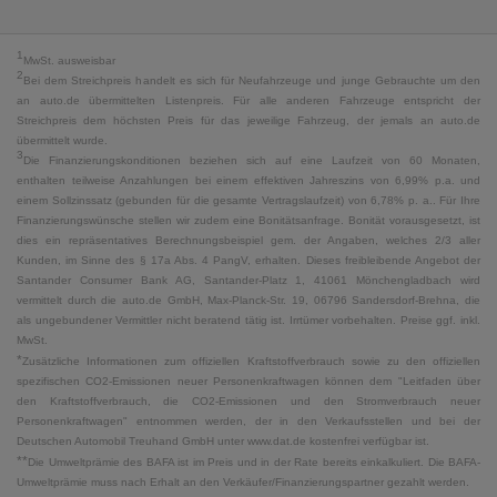
1
MwSt. ausweisbar
2
Bei dem Streichpreis handelt es sich für Neufahrzeuge und junge Gebrauchte um den
an auto.de übermittelten Listenpreis. Für alle anderen Fahrzeuge entspricht der
Streichpreis dem höchsten Preis für das jeweilige Fahrzeug, der jemals an auto.de
übermittelt wurde.
3
Die Finanzierungskonditionen beziehen sich auf eine Laufzeit von 60 Monaten,
enthalten teilweise Anzahlungen bei einem effektiven Jahreszins von 6,99% p.a. und
einem Sollzinssatz (gebunden für die gesamte Vertragslaufzeit) von 6,78% p. a.. Für Ihre
Finanzierungswünsche stellen wir zudem eine Bonitätsanfrage. Bonität vorausgesetzt, ist
dies ein repräsentatives Berechnungsbeispiel gem. der Angaben, welches 2/3 aller
Kunden, im Sinne des § 17a Abs. 4 PangV, erhalten. Dieses freibleibende Angebot der
Santander Consumer Bank AG, Santander-Platz 1, 41061 Mönchengladbach wird
vermittelt durch die auto.de GmbH, Max-Planck-Str. 19, 06796 Sandersdorf-Brehna, die
als ungebundener Vermittler nicht beratend tätig ist. Irrtümer vorbehalten. Preise ggf. inkl.
MwSt.
*
Zusätzliche Informationen zum offiziellen Kraftstoffverbrauch sowie zu den offiziellen
spezifischen CO2-Emissionen neuer Personenkraftwagen können dem "Leitfaden über
den Kraftstoffverbrauch, die CO2-Emissionen und den Stromverbrauch neuer
Personenkraftwagen" entnommen werden, der in den Verkaufsstellen und bei der
Deutschen Automobil Treuhand GmbH unter www.dat.de kostenfrei verfügbar ist.
**
Die Umweltprämie des BAFA ist im Preis und in der Rate bereits einkalkuliert. Die BAFA-
Umweltprämie muss nach Erhalt an den Verkäufer/Finanzierungspartner gezahlt werden.