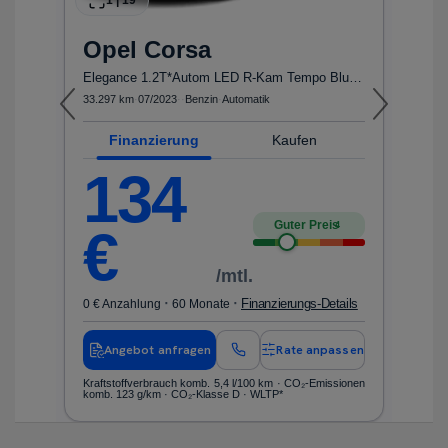
1
|
19
Opel
Corsa
ls
0 
Elegance 1.2T*Autom LED R-Kam Tempo Blueto...
33.297 km
·
07/2023
·
·
Benzin
·
Automatik
en
Finanzierung
Kaufen
nen
Kr
ko
134
Guter Preis
4
€
/mtl.
·
·
Finanzierungs-Details
0 € Anzahlung
60 Monate
Angebot anfragen
Rate anpassen
Kraftstoffverbrauch komb. 5,4 l/100 km · CO₂-Emissionen
komb. 123 g/km · CO₂-Klasse D · WLTP*