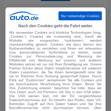
Nur notwendige Cookies
Nach den Cookies geht die Fahrt weiter.
Wir verwenden Cookies und ähnliche Technologien (insg.
„Cookies“). Cookies die notwendig sind, damit die
Website wie vorgesehen funktioniert, werden
standardmäßig gesetzt. Cookies, die dazu dienen das
Nutzerverhalten zu verstehen und Ihnen ein relevantes
bzw. personalisiertes Surferlebnis zu bieten, sowie
Cookies zur Personalisierung und Messung der
Effektivität von Werbung auf unserer und anderen
Websites setzen wir nur mit Ihrer Einwilligung ein. Unsere
AUTO-MEDIENPORTAL: Genf 2024: Dacia mit drei
Partner führen diese Daten möglicherweise mit weiteren
Premieren
Daten zusammen, die Sie ihnen bereitgestellt oder die
sie im Rahmen Ihrer Nutzung gesammelt haben. Durch
Als einer der wenigen Autohersteller ist Dacia in der kommenden
Klick auf "Zustimmen" akzeptieren Sie alle Cookies und
Woche auf dem Auto-Salon in Genf vertreten. Auf einem 900
die beschriebene Verarbeitung Ihrer Daten. Bevor Sie
Quadratmeter groß...
Ihre Zustimmung erteilen, beachten Sie bitte, dass wir
Ihre Daten auch mit Partnern mit Sitz in den USA teilen.
MEHR LESEN
Die USA weisen kein mit der EU vergleichbares
Datenschutzniveau auf. Es besteht das Risiko, dass US-
Behörden Zugriff auf Ihre Daten haben und Sie Ihre
Betroffenenrechte nicht durchsetzen können. Über