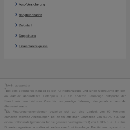
Auto-Versicherung
Bagatellschaden
Diebstahl
Doppelkarte
Elementarereignisse
1
MwSt. ausweisbar
2
Bei dem Streichpreis handelt es sich für Neufahrzeuge und junge Gebrauchte um den
an auto.de übermittelten Listenpreis. Für alle anderen Fahrzeuge entspricht der
Streichpreis dem höchsten Preis für das jeweilige Fahrzeug, der jemals an auto.de
übermittelt wurde.
3
Die Finanzierungskonditionen beziehen sich auf eine Laufzeit von 60 Monaten,
enthalten teilweise Anzahlungen bei einem effektiven Jahreszins von 6,99% p.a. und
einem Sollzinssatz (gebunden für die gesamte Vertragslaufzeit) von 6,78% p. a.. Für Ihre
Finanzierungswünsche stellen wir zudem eine Bonitätsanfrage. Bonität vorausgesetzt, ist