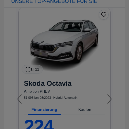
UNSERE TOP-ANGEBOTE FÜR SIE
1
|
11
Skoda
Octavia
N
Ambition PHEV
1
51.093 km
·
03/2023
·
·
Hybrid
·
Automatik
20
Finanzierung
Kaufen
F
224