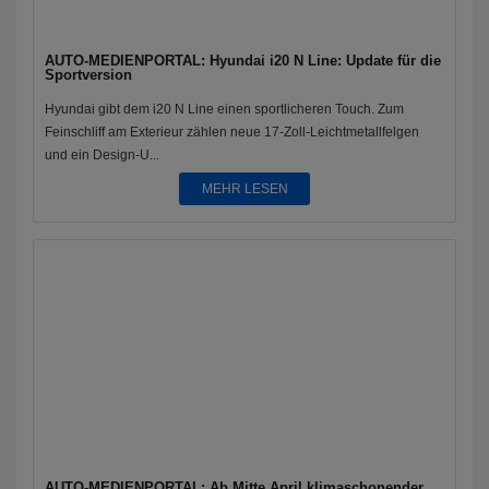
AUTO-MEDIENPORTAL: Hyundai i20 N Line: Update für die
Sportversion
Hyundai gibt dem i20 N Line einen sportlicheren Touch. Zum
Feinschliff am Exterieur zählen neue 17-Zoll-Leichtmetallfelgen
und ein Design-U...
MEHR LESEN
AUTO-MEDIENPORTAL: Ab Mitte April klimaschonender