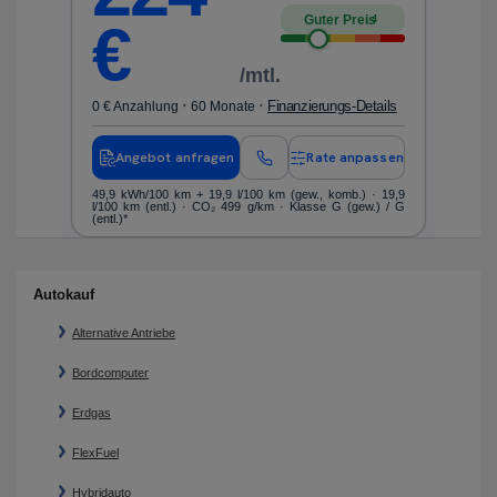
Guter Preis
4
€
/mtl.
·
·
ls
Finanzierungs-Details
0 € Anzahlung
60 Monate
0 
en
Angebot anfragen
Rate anpassen
nen
49,9 kWh/100 km
+ 19,9 l/100 km (gew., komb.) · 19,9
Kr
l/100 km (entl.) · CO₂ 499 g/km · Klasse G (gew.) / G
ko
(entl.)*
Autokauf
Alternative Antriebe
Bordcomputer
Erdgas
FlexFuel
Hybridauto