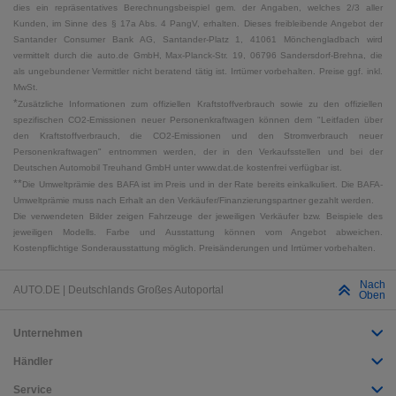
dies ein repräsentatives Berechnungsbeispiel gem. der Angaben, welches 2/3 aller
Kunden, im Sinne des § 17a Abs. 4 PangV, erhalten. Dieses freibleibende Angebot der
Santander Consumer Bank AG, Santander-Platz 1, 41061 Mönchengladbach wird
vermittelt durch die auto.de GmbH, Max-Planck-Str. 19, 06796 Sandersdorf-Brehna, die
als ungebundener Vermittler nicht beratend tätig ist. Irrtümer vorbehalten. Preise ggf. inkl.
MwSt.
*
Zusätzliche Informationen zum offiziellen Kraftstoffverbrauch sowie zu den offiziellen
spezifischen CO2-Emissionen neuer Personenkraftwagen können dem "Leitfaden über
den Kraftstoffverbrauch, die CO2-Emissionen und den Stromverbrauch neuer
Personenkraftwagen" entnommen werden, der in den Verkaufsstellen und bei der
Deutschen Automobil Treuhand GmbH unter www.dat.de kostenfrei verfügbar ist.
**
Die Umweltprämie des BAFA ist im Preis und in der Rate bereits einkalkuliert. Die BAFA-
Umweltprämie muss nach Erhalt an den Verkäufer/Finanzierungspartner gezahlt werden.
Die verwendeten Bilder zeigen Fahrzeuge der jeweiligen Verkäufer bzw. Beispiele des
jeweiligen Modells. Farbe und Ausstattung können vom Angebot abweichen.
Kostenpflichtige Sonderausstattung möglich. Preisänderungen und Irrtümer vorbehalten.
Nach
AUTO.DE | Deutschlands Großes Autoportal
Oben
Unternehmen
Händler
Service