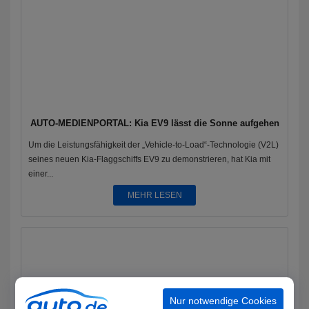
AUTO-MEDIENPORTAL: Kia EV9 lässt die Sonne aufgehen
Um die Leistungsfähigkeit der „Vehicle-to-Load“-Technologie (V2L)
seines neuen Kia-Flaggschiffs EV9 zu demonstrieren, hat Kia mit
einer...
MEHR LESEN
Nur notwendige Cookies