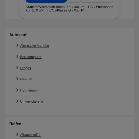
O₂-
Kraftstoffverbrauch komb. 18 l/100 km · CO₂-Emissionen
Kr
komb. 0 g/km · CO₂-Klasse G · WLTP*
ko
Autokauf
Alternative Antriebe
Bordcomputer
Erdgas
FlexFuel
Hybridauto
Umweltplakette
Reifen
Allwetterreifen