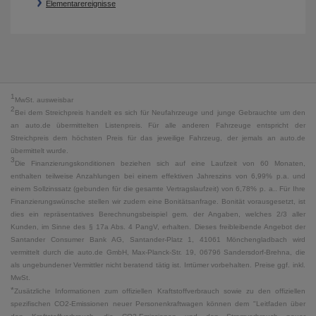
Elementarereignisse
1
MwSt. ausweisbar
2
Bei dem Streichpreis handelt es sich für Neufahrzeuge und junge Gebrauchte um den
an auto.de übermittelten Listenpreis. Für alle anderen Fahrzeuge entspricht der
Streichpreis dem höchsten Preis für das jeweilige Fahrzeug, der jemals an auto.de
übermittelt wurde.
3
Die Finanzierungskonditionen beziehen sich auf eine Laufzeit von 60 Monaten,
enthalten teilweise Anzahlungen bei einem effektiven Jahreszins von 6,99% p.a. und
einem Sollzinssatz (gebunden für die gesamte Vertragslaufzeit) von 6,78% p. a.. Für Ihre
Finanzierungswünsche stellen wir zudem eine Bonitätsanfrage. Bonität vorausgesetzt, ist
dies ein repräsentatives Berechnungsbeispiel gem. der Angaben, welches 2/3 aller
Kunden, im Sinne des § 17a Abs. 4 PangV, erhalten. Dieses freibleibende Angebot der
Santander Consumer Bank AG, Santander-Platz 1, 41061 Mönchengladbach wird
vermittelt durch die auto.de GmbH, Max-Planck-Str. 19, 06796 Sandersdorf-Brehna, die
als ungebundener Vermittler nicht beratend tätig ist. Irrtümer vorbehalten. Preise ggf. inkl.
MwSt.
*
Zusätzliche Informationen zum offiziellen Kraftstoffverbrauch sowie zu den offiziellen
spezifischen CO2-Emissionen neuer Personenkraftwagen können dem "Leitfaden über