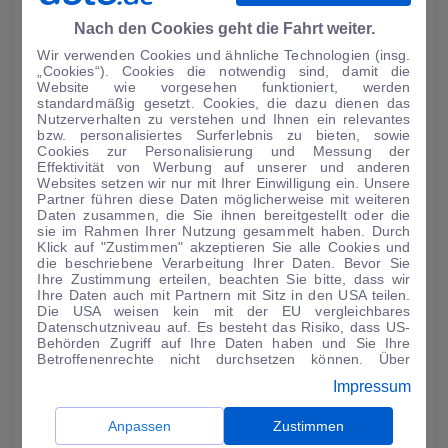
Nach den Cookies geht die Fahrt weiter.
Wir verwenden Cookies und ähnliche Technologien (insg.
„Cookies“). Cookies die notwendig sind, damit die
Website wie vorgesehen funktioniert, werden
standardmäßig gesetzt. Cookies, die dazu dienen das
AUTO-MEDIENPORTAL: Genf 2024: Dacia mit drei
Nutzerverhalten zu verstehen und Ihnen ein relevantes
Premieren
bzw. personalisiertes Surferlebnis zu bieten, sowie
Cookies zur Personalisierung und Messung der
Als einer der wenigen Autohersteller ist Dacia in der kommenden
Effektivität von Werbung auf unserer und anderen
Woche auf dem Auto-Salon in Genf vertreten. Auf einem 900
Websites setzen wir nur mit Ihrer Einwilligung ein. Unsere
Quadratmeter groß...
Partner führen diese Daten möglicherweise mit weiteren
Daten zusammen, die Sie ihnen bereitgestellt oder die
MEHR LESEN
sie im Rahmen Ihrer Nutzung gesammelt haben. Durch
Klick auf "Zustimmen" akzeptieren Sie alle Cookies und
die beschriebene Verarbeitung Ihrer Daten. Bevor Sie
Ihre Zustimmung erteilen, beachten Sie bitte, dass wir
Ihre Daten auch mit Partnern mit Sitz in den USA teilen.
Die USA weisen kein mit der EU vergleichbares
Datenschutzniveau auf. Es besteht das Risiko, dass US-
Behörden Zugriff auf Ihre Daten haben und Sie Ihre
Betroffenenrechte nicht durchsetzen können. Über
"Anpassen" können Sie Ihre Einwilligungen individuell
Impressum
anpassen. Dies ist auch später jederzeit im Bereich
Cookie-Richtlinie
möglich. Weitere Informationen finden
Sie in unserer
Datenschutzerklärung
.
Anpassen
Zustimmen