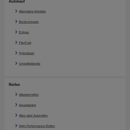
Autokauf
Alternative Antriebe
Bordcomputer
Erdgas
FlexFuel
Hybridauto
Umweltplakette
Reifen
Allwetterreifen
Aquaplaning
Alles über Autoreifen
High-Performance-Reifen