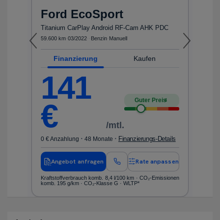
Ford
EcoSport
ls
0 
Titanium CarPlay Android RF-Cam AHK PDC
59.600 km
·
03/2022
·
·
Benzin
·
Manuell
en
Finanzierung
Kaufen
nen
Kr
ko
141
Guter Preis
4
€
/mtl.
·
·
Finanzierungs-Details
0 € Anzahlung
48 Monate
Angebot anfragen
Rate anpassen
Kraftstoffverbrauch komb. 8,4 l/100 km · CO₂-Emissionen
komb. 195 g/km · CO₂-Klasse G · WLTP*