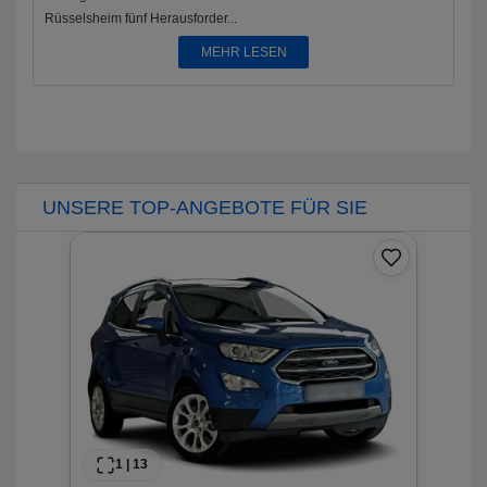
Rüsselsheim fünf Herausforder...
MEHR LESEN
UNSERE TOP-ANGEBOTE FÜR SIE
N
Z
1
20
F
1
|
13