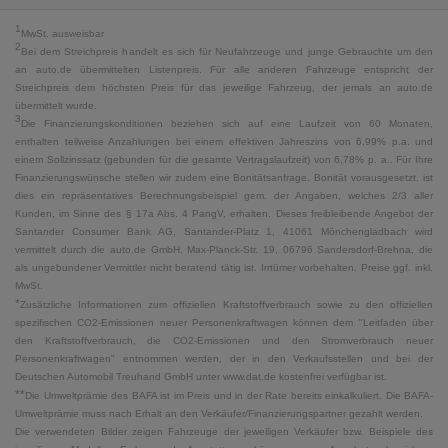
1
MwSt. ausweisbar
2
Bei dem Streichpreis handelt es sich für Neufahrzeuge und junge Gebrauchte um den
an auto.de übermittelten Listenpreis. Für alle anderen Fahrzeuge entspricht der
Streichpreis dem höchsten Preis für das jeweilige Fahrzeug, der jemals an auto.de
übermittelt wurde.
3
Die Finanzierungskonditionen beziehen sich auf eine Laufzeit von 60 Monaten,
enthalten teilweise Anzahlungen bei einem effektiven Jahreszins von 6,99% p.a. und
einem Sollzinssatz (gebunden für die gesamte Vertragslaufzeit) von 6,78% p. a.. Für Ihre
Finanzierungswünsche stellen wir zudem eine Bonitätsanfrage. Bonität vorausgesetzt, ist
dies ein repräsentatives Berechnungsbeispiel gem. der Angaben, welches 2/3 aller
Kunden, im Sinne des § 17a Abs. 4 PangV, erhalten. Dieses freibleibende Angebot der
Santander Consumer Bank AG, Santander-Platz 1, 41061 Mönchengladbach wird
vermittelt durch die auto.de GmbH, Max-Planck-Str. 19, 06796 Sandersdorf-Brehna, die
als ungebundener Vermittler nicht beratend tätig ist. Irrtümer vorbehalten. Preise ggf. inkl.
MwSt.
*
Zusätzliche Informationen zum offiziellen Kraftstoffverbrauch sowie zu den offiziellen
spezifischen CO2-Emissionen neuer Personenkraftwagen können dem "Leitfaden über
den Kraftstoffverbrauch, die CO2-Emissionen und den Stromverbrauch neuer
Personenkraftwagen" entnommen werden, der in den Verkaufsstellen und bei der
Deutschen Automobil Treuhand GmbH unter www.dat.de kostenfrei verfügbar ist.
**
Die Umweltprämie des BAFA ist im Preis und in der Rate bereits einkalkuliert. Die BAFA-
Umweltprämie muss nach Erhalt an den Verkäufer/Finanzierungspartner gezahlt werden.
Die verwendeten Bilder zeigen Fahrzeuge der jeweiligen Verkäufer bzw. Beispiele des