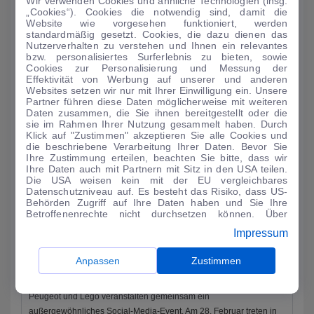
Wir verwenden Cookies und ähnliche Technologien (insg.
AUTO-MEDIENPORTAL: Genf 2024: Dacia mit drei
Premieren
„Cookies“). Cookies die notwendig sind, damit die
Website wie vorgesehen funktioniert, werden
Als einer der wenigen Autohersteller ist Dacia in der kommenden
standardmäßig gesetzt. Cookies, die dazu dienen das
Nutzerverhalten zu verstehen und Ihnen ein relevantes
Woche auf dem Auto-Salon in Genf vertreten. Auf einem 900
bzw. personalisiertes Surferlebnis zu bieten, sowie
Quadratmeter groß...
Cookies zur Personalisierung und Messung der
Effektivität von Werbung auf unserer und anderen
MEHR LESEN
Websites setzen wir nur mit Ihrer Einwilligung ein. Unsere
Partner führen diese Daten möglicherweise mit weiteren
Daten zusammen, die Sie ihnen bereitgestellt oder die
sie im Rahmen Ihrer Nutzung gesammelt haben. Durch
Klick auf "Zustimmen" akzeptieren Sie alle Cookies und
die beschriebene Verarbeitung Ihrer Daten. Bevor Sie
Ihre Zustimmung erteilen, beachten Sie bitte, dass wir
Ihre Daten auch mit Partnern mit Sitz in den USA teilen.
Die USA weisen kein mit der EU vergleichbares
Datenschutzniveau auf. Es besteht das Risiko, dass US-
Behörden Zugriff auf Ihre Daten haben und Sie Ihre
Betroffenenrechte nicht durchsetzen können. Über
"Anpassen" können Sie Ihre Einwilligungen individuell
Impressum
anpassen. Dies ist auch später jederzeit im Bereich
Cookie-Richtlinie
möglich. Weitere Informationen finden
Sie in unserer
Datenschutzerklärung
.
Anpassen
Zustimmen
AUTO-MEDIENPORTAL: Kampf der Klötzchen-Bauer
Peugeot und Lego veranstalten gemeinsam ein
außergewöhnliches Social-Media-Event. Am 28. Februar treten in