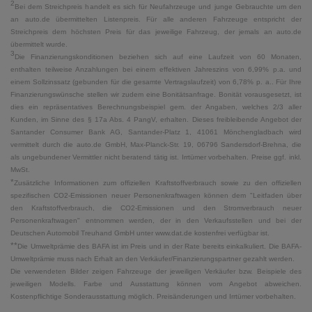
2
Bei dem Streichpreis handelt es sich für Neufahrzeuge und junge Gebrauchte um den
an auto.de übermittelten Listenpreis. Für alle anderen Fahrzeuge entspricht der
Streichpreis dem höchsten Preis für das jeweilige Fahrzeug, der jemals an auto.de
übermittelt wurde.
3
Die Finanzierungskonditionen beziehen sich auf eine Laufzeit von 60 Monaten,
enthalten teilweise Anzahlungen bei einem effektiven Jahreszins von 6,99% p.a. und
einem Sollzinssatz (gebunden für die gesamte Vertragslaufzeit) von 6,78% p. a.. Für Ihre
Finanzierungswünsche stellen wir zudem eine Bonitätsanfrage. Bonität vorausgesetzt, ist
dies ein repräsentatives Berechnungsbeispiel gem. der Angaben, welches 2/3 aller
Kunden, im Sinne des § 17a Abs. 4 PangV, erhalten. Dieses freibleibende Angebot der
Santander Consumer Bank AG, Santander-Platz 1, 41061 Mönchengladbach wird
vermittelt durch die auto.de GmbH, Max-Planck-Str. 19, 06796 Sandersdorf-Brehna, die
als ungebundener Vermittler nicht beratend tätig ist. Irrtümer vorbehalten. Preise ggf. inkl.
MwSt.
*
Zusätzliche Informationen zum offiziellen Kraftstoffverbrauch sowie zu den offiziellen
spezifischen CO2-Emissionen neuer Personenkraftwagen können dem "Leitfaden über
den Kraftstoffverbrauch, die CO2-Emissionen und den Stromverbrauch neuer
Personenkraftwagen" entnommen werden, der in den Verkaufsstellen und bei der
Deutschen Automobil Treuhand GmbH unter www.dat.de kostenfrei verfügbar ist.
**
Die Umweltprämie des BAFA ist im Preis und in der Rate bereits einkalkuliert. Die BAFA-
Umweltprämie muss nach Erhalt an den Verkäufer/Finanzierungspartner gezahlt werden.
Die verwendeten Bilder zeigen Fahrzeuge der jeweiligen Verkäufer bzw. Beispiele des
jeweiligen Modells. Farbe und Ausstattung können vom Angebot abweichen.
Kostenpflichtige Sonderausstattung möglich. Preisänderungen und Irrtümer vorbehalten.