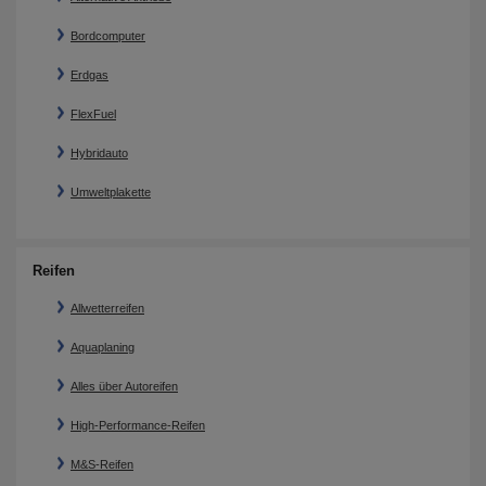
Bordcomputer
Erdgas
FlexFuel
Hybridauto
Umweltplakette
Reifen
Allwetterreifen
Aquaplaning
Alles über Autoreifen
High-Performance-Reifen
M&S-Reifen