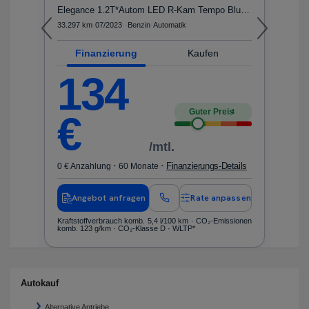
Elegance 1.2T*Autom LED R-Kam Tempo Blueto...
T
33.297 km
·
07/2023
·
·
Benzin
·
Automatik
59
Finanzierung
Kaufen
134
Guter Preis
4
€
/mtl.
·
·
ls
Finanzierungs-Details
0 € Anzahlung
60 Monate
0 
en
Angebot anfragen
Rate anpassen
nen
Kraftstoffverbrauch komb. 5,4 l/100 km · CO₂-Emissionen
Kr
komb. 123 g/km · CO₂-Klasse D · WLTP*
ko
Autokauf
Alternative Antriebe