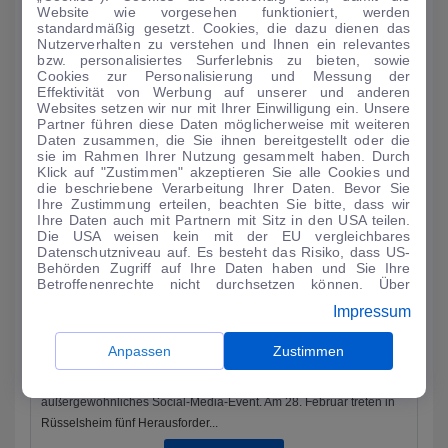
Als einer der wenigen Autohersteller ist Dacia in der kommenden
Website wie vorgesehen funktioniert, werden
Woche auf dem Auto-Salon in Genf vertreten. Auf einem 900
standardmäßig gesetzt. Cookies, die dazu dienen das
Nutzerverhalten zu verstehen und Ihnen ein relevantes
Quadratmeter groß...
bzw. personalisiertes Surferlebnis zu bieten, sowie
Cookies zur Personalisierung und Messung der
MEHR LESEN
Effektivität von Werbung auf unserer und anderen
Websites setzen wir nur mit Ihrer Einwilligung ein. Unsere
Partner führen diese Daten möglicherweise mit weiteren
Daten zusammen, die Sie ihnen bereitgestellt oder die
sie im Rahmen Ihrer Nutzung gesammelt haben. Durch
Klick auf "Zustimmen" akzeptieren Sie alle Cookies und
die beschriebene Verarbeitung Ihrer Daten. Bevor Sie
Ihre Zustimmung erteilen, beachten Sie bitte, dass wir
Ihre Daten auch mit Partnern mit Sitz in den USA teilen.
Die USA weisen kein mit der EU vergleichbares
Datenschutzniveau auf. Es besteht das Risiko, dass US-
Behörden Zugriff auf Ihre Daten haben und Sie Ihre
Betroffenenrechte nicht durchsetzen können. Über
"Anpassen" können Sie Ihre Einwilligungen individuell
Impressum
anpassen. Dies ist auch später jederzeit im Bereich
Cookie-Richtlinie
möglich. Weitere Informationen finden
Sie in unserer
Datenschutzerklärung
.
AUTO-MEDIENPORTAL: Kampf der Klötzchen-Bauer
Anpassen
Zustimmen
Peugeot und Lego veranstalten gemeinsam ein
außergewöhnliches Social-Media-Event. Am 28. Februar treten in
Rüsselsheim fünf Herausforder...