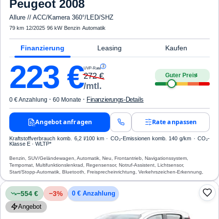
Peugeot
2008
Allure // ACC/Kamera 360°/LED/SHZ
79 km
·
12/2025
·
96 kW
·
Benzin
·
Automatik
Finanzierung
Leasing
Kaufen
223
€
3
UVP-Rate
272
€
Guter Preis
4
/mtl.
·
·
Finanzierungs-Details
0 € Anzahlung
60 Monate
Angebot anfragen
Rate anpassen
Kraftstoffverbrauch komb. 6,2 l/100 km · CO₂-Emissionen komb. 140 g/km · CO₂-
Klasse E · WLTP*
Benzin, SUV/Geländewagen, Automatik, Neu, Frontantrieb, Navigationssystem,
Tempomat, Multifunktionslenkrad, Regensensor, Notruf-Assistent, Lichtsensor,
Start/Stopp-Automatik, Bluetooth, Freisprecheinrichtung, Verkehrszeichen-Erkennung,
ESP, ABS, Klimaautomatik, Airbag
−554 €
−
3
%
0 € Anzahlung
Angebot