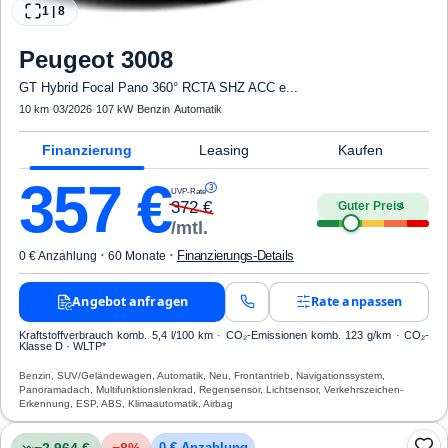
1
|
8
Peugeot
3008
GT Hybrid Focal Pano 360° RCTA SHZ ACC e...
10 km
·
03/2026
·
107 kW
·
Benzin
·
Automatik
Finanzierung
Leasing
Kaufen
357
€
3
UVP-Rate
372
€
Guter Preis
4
/mtl.
·
·
Finanzierungs-Details
0 € Anzahlung
60 Monate
Angebot anfragen
Rate anpassen
Kraftstoffverbrauch komb. 5,4 l/100 km · CO₂-Emissionen komb. 123 g/km · CO₂-
Klasse D · WLTP*
Benzin, SUV/Geländewagen, Automatik, Neu, Frontantrieb, Navigationssystem,
Panoramadach, Multifunktionslenkrad, Regensensor, Lichtsensor, Verkehrszeichen-
Erkennung, ESP, ABS, Klimaautomatik, Airbag
−2.964 €
−
8
%
0 € Anzahlung