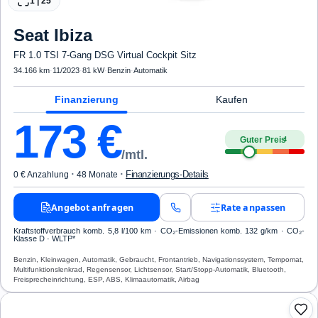
1
|
25
Seat
Ibiza
FR 1.0 TSI 7-Gang DSG Virtual Cockpit Sitz
34.166 km
·
11/2023
·
81 kW
·
Benzin
·
Automatik
Finanzierung
Kaufen
173
€
Guter Preis
4
/mtl.
·
·
Finanzierungs-Details
0 € Anzahlung
48 Monate
Angebot anfragen
Rate anpassen
Kraftstoffverbrauch komb. 5,8 l/100 km · CO₂-Emissionen komb. 132 g/km · CO₂-
Klasse D · WLTP*
Benzin, Kleinwagen, Automatik, Gebraucht, Frontantrieb, Navigationssystem, Tempomat,
Multifunktionslenkrad, Regensensor, Lichtsensor, Start/Stopp-Automatik, Bluetooth,
Freisprecheinrichtung, ESP, ABS, Klimaautomatik, Airbag