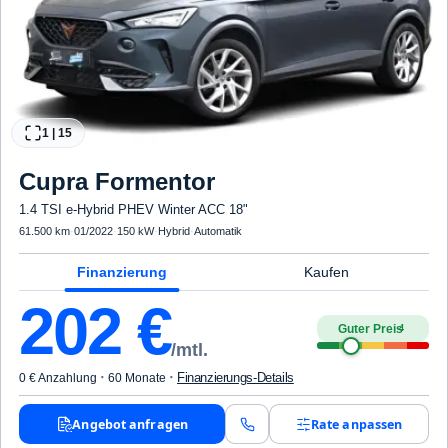
1
|
15
Cupra
Formentor
1.4 TSI e-Hybrid PHEV Winter ACC 18"
61.500 km
·
01/2022
·
150 kW
·
Hybrid
·
Automatik
Finanzierung
Kaufen
202
€
Guter Preis
4
/mtl.
·
·
Finanzierungs-Details
0 € Anzahlung
60 Monate
Angebot anfragen
Rate anpassen