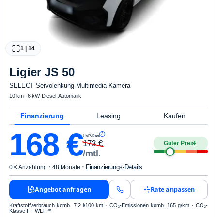
1
|
14
Ligier
JS 50
SELECT Servolenkung Multimedia Kamera
10 km
·
·
6 kW
·
Diesel
·
Automatik
Finanzierung
Leasing
Kaufen
168
€
3
UVP-Rate
173
€
Guter Preis
4
/mtl.
·
·
Finanzierungs-Details
0 € Anzahlung
48 Monate
Angebot anfragen
Rate anpassen
Kraftstoffverbrauch komb. 7,2 l/100 km · CO₂-Emissionen komb. 165 g/km · CO₂-
Klasse F · WLTP*