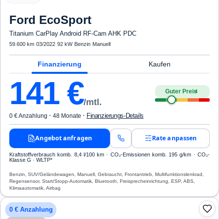
Ford
EcoSport
Titanium CarPlay Android RF-Cam AHK PDC
59.600 km
·
03/2022
·
92 kW
·
Benzin
·
Manuell
Finanzierung
Kaufen
141
€
Guter Preis
4
/mtl.
·
·
Finanzierungs-Details
0 € Anzahlung
48 Monate
Angebot anfragen
Rate anpassen
Kraftstoffverbrauch komb. 8,4 l/100 km · CO₂-Emissionen komb. 195 g/km · CO₂-
Klasse G · WLTP*
Benzin, SUV/Geländewagen, Manuell, Gebraucht, Frontantrieb, Multifunktionslenkrad,
Regensensor, Start/Stopp-Automatik, Bluetooth, Freisprecheinrichtung, ESP, ABS,
Klimaautomatik, Airbag
0 € Anzahlung