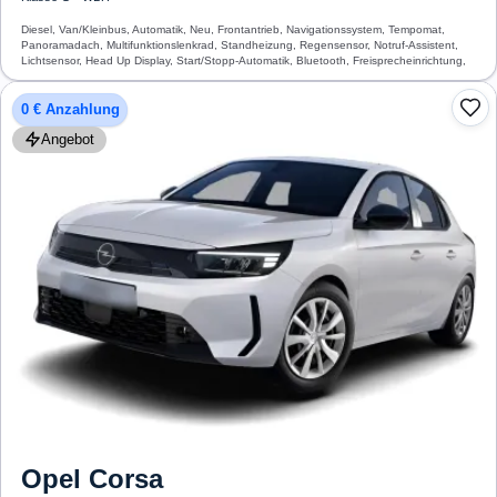
Diesel, Van/Kleinbus, Automatik, Neu, Frontantrieb, Navigationssystem, Tempomat,
Panoramadach, Multifunktionslenkrad, Standheizung, Regensensor, Notruf-Assistent,
Lichtsensor, Head Up Display, Start/Stopp-Automatik, Bluetooth, Freisprecheinrichtung,
Verkehrszeichen-Erkennung, ESP, ABS, Klimaautomatik, Airbag
0 € Anzahlung
Angebot
Opel
Corsa