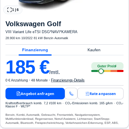
1
|
6
Volkswagen
Golf
VIII Variant Life eTSI DSG*NAVI*KAMERA
28.900 km
·
10/2022
·
81 kW
·
Benzin
·
Automatik
Finanzierung
Kaufen
185
€
Guter Preis
4
/mtl.
·
·
Finanzierungs-Details
0 € Anzahlung
48 Monate
Angebot anfragen
Rate anpassen
Kraftstoffverbrauch komb. 7,2 l/100 km · CO₂-Emissionen komb. 165 g/km · CO₂-
Klasse F · WLTP*
Benzin, Kombi, Automatik, Gebraucht, Frontantrieb, Navigationssystem,
Multifunktionslenkrad, Regensensor, Notruf-Assistent, Lichtsensor, Start/Stopp-
Automatik, Bluetooth, Freisprecheinrichtung, Verkehrszeichen-Erkennung, ESP, ABS,
Klimaautomatik, Airbag