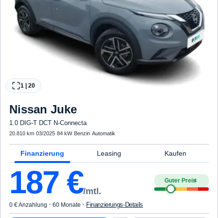
1
|
20
Nissan
Juke
1.0 DIG-T DCT N-Connecta
20.810 km
·
03/2025
·
84 kW
·
Benzin
·
Automatik
Finanzierung
Leasing
Kaufen
187
€
Guter Preis
4
/mtl.
·
·
Finanzierungs-Details
0 € Anzahlung
60 Monate