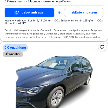
·
·
Finanzierungs-Details
0 € Anzahlung
48 Monate
Angebot anfragen
Rate anpassen
Kraftstoffverbrauch komb. 8,4 l/100 km · CO₂-Emissionen komb. 195 g/km · CO₂-
Klasse G · WLTP*
Benzin, Kleinwagen, Automatik, Gebraucht, Frontantrieb, Navigationssystem, Tempomat,
Multifunktionslenkrad, Regensensor, Lichtsensor, Start/Stopp-Automatik, Bluetooth,
Freisprecheinrichtung, Verkehrszeichen-Erkennung, ESP, ABS, Klimaautomatik, Airbag
0 € Anzahlung
Angebot