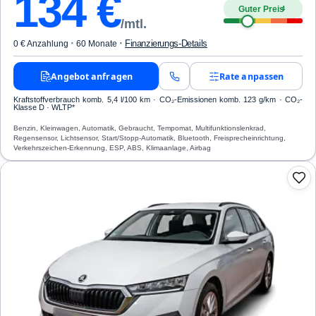
134
€
Guter Preis
4
/mtl.
·
·
Finanzierungs-Details
0 € Anzahlung
60 Monate
Angebot anfragen
Rate anpassen
Kraftstoffverbrauch komb. 5,4 l/100 km · CO₂-Emissionen komb. 123 g/km · CO₂-
Klasse D · WLTP*
Benzin, Kleinwagen, Automatik, Gebraucht, Tempomat, Multifunktionslenkrad,
Regensensor, Lichtsensor, Start/Stopp-Automatik, Bluetooth, Freisprecheinrichtung,
Verkehrszeichen-Erkennung, ESP, ABS, Klimaanlage, Airbag