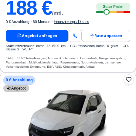
188
€
Guter Preis
4
/mtl.
·
·
Finanzierungs-Details
0 € Anzahlung
60 Monate
Angebot anfragen
Rate anpassen
Kraftstoffverbrauch komb. 18 l/100 km · CO₂-Emissionen komb. 0 g/km · CO₂-
Klasse G · WLTP*
Elektro, SUV/Geländewagen, Automatik, Gebraucht, Frontantrieb, Navigationssystem,
Panoramadach, Multifunktionslenkrad, Regensensor, Notruf-Assistent, Lichtsensor,
Verkehrszeichen-Erkennung, ESP, ABS, Klimaautomatik, Airbag
0 € Anzahlung
Angebot