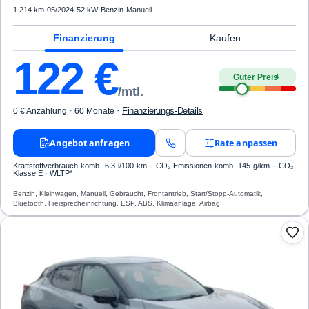
1.214 km
·
05/2024
·
52 kW
·
Benzin
·
Manuell
Finanzierung
Kaufen
122
€
Guter Preis
4
/mtl.
·
·
Finanzierungs-Details
0 € Anzahlung
60 Monate
Angebot anfragen
Rate anpassen
Kraftstoffverbrauch komb. 6,3 l/100 km · CO₂-Emissionen komb. 145 g/km · CO₂-
Klasse E · WLTP*
Benzin, Kleinwagen, Manuell, Gebraucht, Frontantrieb, Start/Stopp-Automatik,
Bluetooth, Freisprecheinrichtung, ESP, ABS, Klimaanlage, Airbag