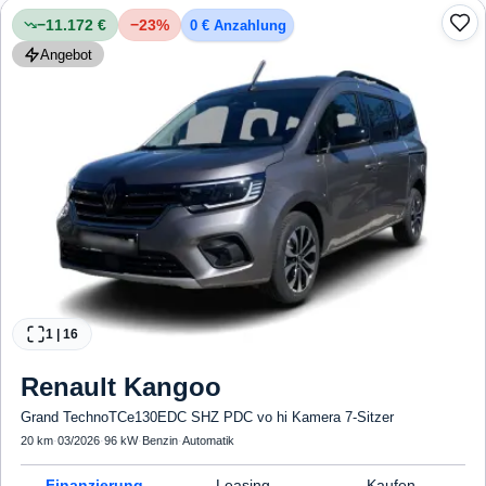
−11.172 €
−
23
%
0 € Anzahlung
Angebot
1
|
16
Renault
Kangoo
Grand TechnoTCe130EDC SHZ PDC vo hi Kamera 7-Sitzer
20 km
·
03/2026
·
96 kW
·
Benzin
·
Automatik
Finanzierung
Leasing
Kaufen