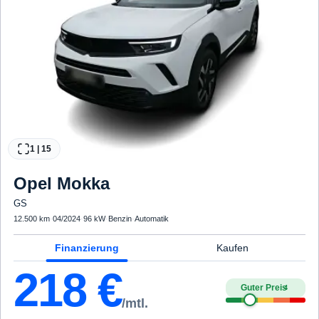
1
|
15
Opel
Mokka
GS
12.500 km
·
04/2024
·
96 kW
·
Benzin
·
Automatik
Finanzierung
Kaufen
218
€
Guter Preis
4
/mtl.