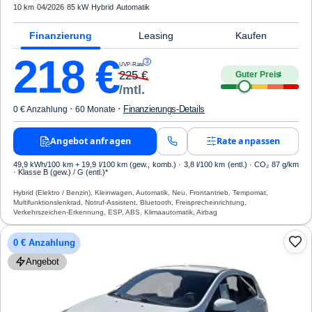
10 km
·
04/2026
·
85 kW
·
Hybrid
·
Automatik
Finanzierung
Leasing
Kaufen
218
€
3
UVP-Rate
225
€
Guter Preis
4
/mtl.
·
·
Finanzierungs-Details
0 € Anzahlung
60 Monate
Angebot anfragen
Rate anpassen
49,9 kWh/100 km
+ 19,9 l/100 km (gew., komb.) · 3,8 l/100 km (entl.) · CO₂ 87 g/km
· Klasse B (gew.) / G (entl.)*
Hybrid (Elektro / Benzin), Kleinwagen, Automatik, Neu, Frontantrieb, Tempomat,
Multifunktionslenkrad, Notruf-Assistent, Bluetooth, Freisprecheinrichtung,
Verkehrszeichen-Erkennung, ESP, ABS, Klimaautomatik, Airbag
0 € Anzahlung
Angebot