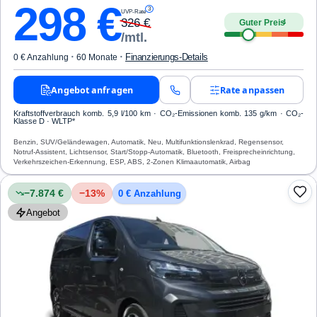
298
€
3
UVP-Rate
326
€
Guter Preis
4
/mtl.
·
·
Finanzierungs-Details
0 € Anzahlung
60 Monate
Angebot anfragen
Rate anpassen
Kraftstoffverbrauch komb. 5,9 l/100 km · CO₂-Emissionen komb. 135 g/km · CO₂-
Klasse D · WLTP*
Benzin, SUV/Geländewagen, Automatik, Neu, Multifunktionslenkrad, Regensensor,
Notruf-Assistent, Lichtsensor, Start/Stopp-Automatik, Bluetooth, Freisprecheinrichtung,
Verkehrszeichen-Erkennung, ESP, ABS, 2-Zonen Klimaautomatik, Airbag
−7.874 €
−
13
%
0 € Anzahlung
Angebot