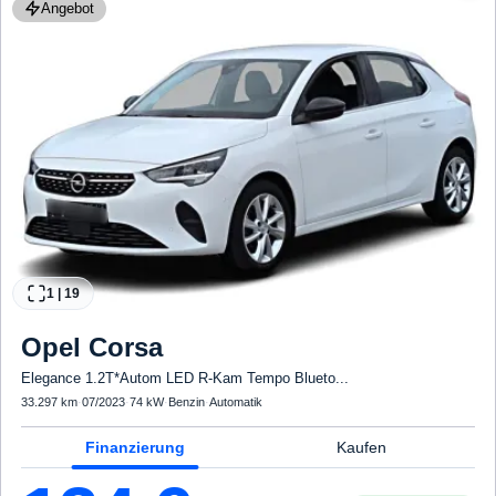
Angebot
1
|
19
Opel
Corsa
Elegance 1.2T*Autom LED R-Kam Tempo Blueto...
33.297 km
·
07/2023
·
74 kW
·
Benzin
·
Automatik
Finanzierung
Kaufen