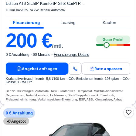
Edition AT8 SichtP KomfortP SHZ CarPl P...
10 km
·
04/2025
·
74 kW
·
Benzin
·
Automatik
Finanzierung
Leasing
Kaufen
200
€
Guter Preis
4
/mtl.
·
·
Finanzierungs-Details
0 € Anzahlung
60 Monate
Angebot anfragen
Rate anpassen
Kraftstoffverbrauch komb. 5,6 l/100 km · CO₂-Emissionen komb. 126 g/km · CO₂-
Klasse D · WLTP*
Benzin, Kleinwagen, Automatik, Neu, Frontantrieb, Tempomat, Multifunktionslenkrad,
Regensensor, Notruf-Assistent, Lichtsensor, Start/Stopp-Automatik, Bluetooth,
Freisprecheinrichtung, Verkehrszeichen-Erkennung, ESP, ABS, Klimaanlage, Airbag
0 € Anzahlung
Angebot