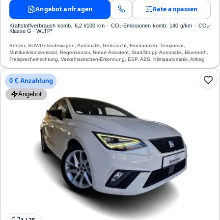
Angebot anfragen
Rate anpassen
Kraftstoffverbrauch komb. 6,2 l/100 km · CO₂-Emissionen komb. 140 g/km · CO₂-
Klasse G · WLTP*
Benzin, SUV/Geländewagen, Automatik, Gebraucht, Frontantrieb, Tempomat,
Multifunktionslenkrad, Regensensor, Notruf-Assistent, Start/Stopp-Automatik, Bluetooth,
Freisprecheinrichtung, Verkehrszeichen-Erkennung, ESP, ABS, Klimaautomatik, Airbag
0 € Anzahlung
Angebot