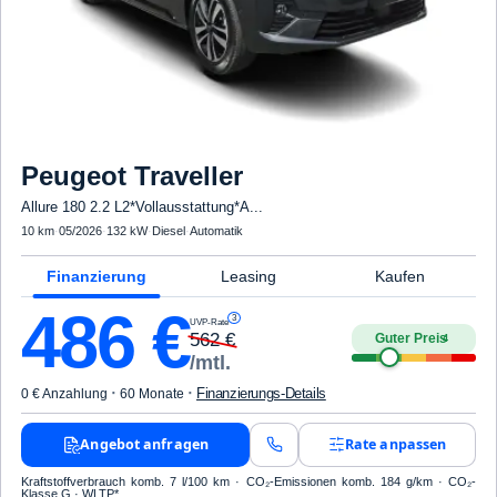
Peugeot
Traveller
Allure 180 2.2 L2*Vollausstattung*A...
10 km
·
05/2026
·
132 kW
·
Diesel
·
Automatik
Finanzierung
Leasing
Kaufen
486
€
3
UVP-Rate
562
€
Guter Preis
4
/mtl.
·
·
Finanzierungs-Details
0 € Anzahlung
60 Monate
Angebot anfragen
Rate anpassen
Kraftstoffverbrauch komb. 7 l/100 km · CO₂-Emissionen komb. 184 g/km · CO₂-
Klasse G · WLTP*