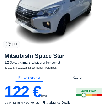
1
|
10
Mitsubishi
Space Star
1.2 Select Klima Sitzheizung Tempomat
42.100 km
·
01/2023
·
52 kW
·
Benzin
·
Automatik
Finanzierung
Kaufen
122
€
Guter Preis
4
/mtl.
·
·
Finanzierungs-Details
0 € Anzahlung
60 Monate