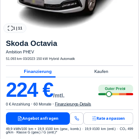
1
|
11
Skoda
Octavia
Ambition PHEV
51.093 km
·
03/2023
·
150 kW
·
Hybrid
·
Automatik
Finanzierung
Kaufen
224
€
Guter Preis
4
/mtl.
·
·
Finanzierungs-Details
0 € Anzahlung
60 Monate
Angebot anfragen
Rate anpassen
49,9 kWh/100 km
+ 19,9 l/100 km (gew., komb.) · 19,9 l/100 km (entl.) · CO₂ 499
g/km · Klasse G (gew.) / G (entl.)*