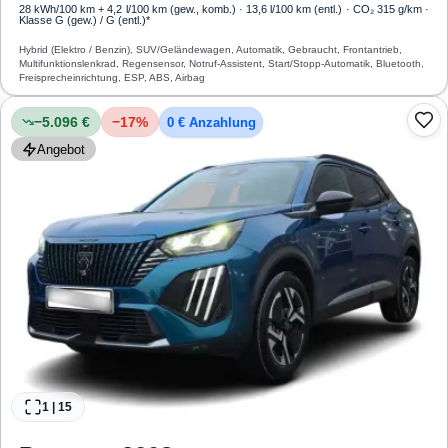
28 kWh/100 km
+ 4,2 l/100 km (gew., komb.) · 13,6 l/100 km (entl.) · CO₂ 315 g/km ·
Klasse G (gew.) / G (entl.)*
Hybrid (Elektro / Benzin), SUV/Geländewagen, Automatik, Gebraucht, Frontantrieb,
Multifunktionslenkrad, Regensensor, Notruf-Assistent, Start/Stopp-Automatik, Bluetooth,
Freisprecheinrichtung, ESP, ABS, Airbag
−5.096 €
−
17
%
0 € Anzahlung
Angebot
1
|
15