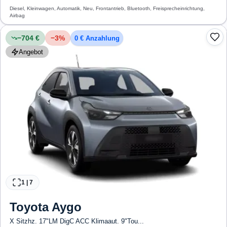
Diesel, Kleinwagen, Automatik, Neu, Frontantrieb, Bluetooth, Freisprecheinrichtung,
Airbag
−704 €
−
3
%
0 € Anzahlung
Angebot
1
|
7
Toyota
Aygo
X Sitzhz. 17"LM DigC ACC Klimaaut. 9"Tou...