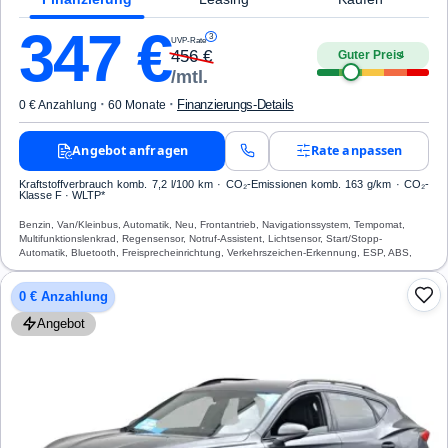
347
€
3
UVP-Rate
456
€
Guter Preis
4
/mtl.
·
·
Finanzierungs-Details
0 € Anzahlung
60 Monate
Angebot anfragen
Rate anpassen
Kraftstoffverbrauch komb. 7,2 l/100 km · CO₂-Emissionen komb. 163 g/km · CO₂-
Klasse F · WLTP*
Benzin, Van/Kleinbus, Automatik, Neu, Frontantrieb, Navigationssystem, Tempomat,
Multifunktionslenkrad, Regensensor, Notruf-Assistent, Lichtsensor, Start/Stopp-
Automatik, Bluetooth, Freisprecheinrichtung, Verkehrszeichen-Erkennung, ESP, ABS,
Klimaautomatik, Airbag
0 € Anzahlung
Angebot