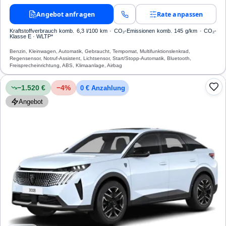
Angebot anfragen
Rate anpassen
Kraftstoffverbrauch komb. 6,3 l/100 km · CO₂-Emissionen komb. 145 g/km · CO₂-
Klasse E · WLTP*
Benzin, Kleinwagen, Automatik, Gebraucht, Tempomat, Multifunktionslenkrad,
Regensensor, Notruf-Assistent, Lichtsensor, Start/Stopp-Automatik, Bluetooth,
Freisprecheinrichtung, ABS, Klimaanlage, Airbag
−1.520 €
−
4
%
0 € Anzahlung
Angebot