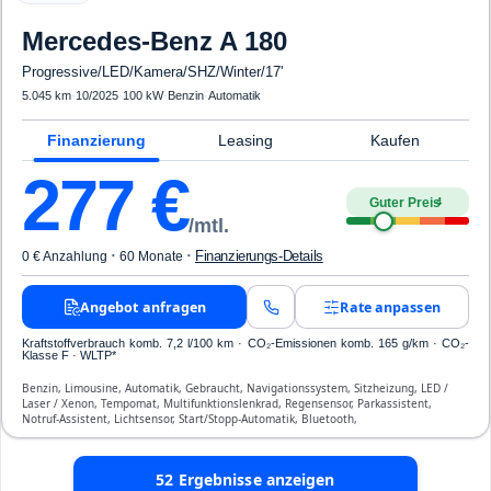
Mercedes-Benz
A 180
Progressive/LED/Kamera/SHZ/Winter/17'
5.045 km
·
10/2025
·
100 kW
·
Benzin
·
Automatik
Finanzierung
Leasing
Kaufen
277
€
Guter Preis
4
/mtl.
·
·
Finanzierungs-Details
0 € Anzahlung
60 Monate
Angebot anfragen
Rate anpassen
Kraftstoffverbrauch komb. 7,2 l/100 km · CO₂-Emissionen komb. 165 g/km · CO₂-
Klasse F · WLTP*
Benzin, Limousine, Automatik, Gebraucht, Navigationssystem, Sitzheizung, LED /
Laser / Xenon, Tempomat, Multifunktionslenkrad, Regensensor, Parkassistent,
Notruf-Assistent, Lichtsensor, Start/Stopp-Automatik, Bluetooth,
Freisprecheinrichtung, Verkehrszeichen-Erkennung, ESP, ABS, Klimatisierung, Front-
und Seiten-Airbags
52
Ergebnisse anzeigen