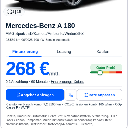
1
|
15
Mercedes-Benz
A 180
AMG-Sport/LED/Kamera/Ambiente/Winter/SHZ
23.559 km
·
06/2025
·
100 kW
·
Benzin
·
Automatik
Finanzierung
Leasing
Kaufen
268
€
Guter Preis
4
/mtl.
·
·
Finanzierungs-Details
0 € Anzahlung
60 Monate
Angebot anfragen
Rate anpassen
Kraftstoffverbrauch komb. 7,2 l/100 km · CO₂-Emissionen komb. 165 g/km · CO₂-
Klasse F · WLTP*
Benzin, Limousine, Automatik, Gebraucht, Navigationssystem, Sitzheizung, LED /
Laser / Xenon, Tempomat, Multifunktionslenkrad, Regensensor, Parkassistent,
Notruf-Assistent, Lichtsensor, Start/Stopp-Automatik, Bluetooth,