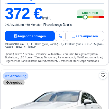
372
€
Guter Preis
4
/mtl.
·
·
Finanzierungs-Details
0 € Anzahlung
60 Monate
Angebot anfragen
Rate anpassen
19 kWh/100 km
+ 1,8 l/100 km (gew., komb.) · 7,2 l/100 km (entl.) · CO₂ 165 g/km ·
Klasse F (gew.) / F (entl.)*
Hybrid (Elektro / Benzin), Limousine, Automatik, Gebraucht, Navigationssystem,
Sitzheizung, LED / Laser / Xenon, Tempomat, Panoramadach, Multifunktionslenkrad,
Regensensor, Parkassistent, Notruf-Assistent, Lichtsensor, Start/Stopp-Automatik,
Bluetooth, Freisprecheinrichtung, Verkehrszeichen-Erkennung, ESP, ABS,
Klimatisierung, Front- und Seiten-Airbags
0 € Anzahlung
Angebot