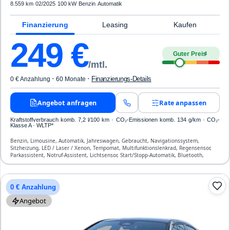
8.559 km
·
02/2025
·
100 kW
·
Benzin
·
Automatik
Finanzierung
Leasing
Kaufen
249
€
Guter Preis
4
/mtl.
·
·
Finanzierungs-Details
0 € Anzahlung
60 Monate
Angebot anfragen
Rate anpassen
Kraftstoffverbrauch komb. 7,2 l/100 km · CO₂-Emissionen komb. 134 g/km · CO₂-
Klasse A · WLTP*
Benzin, Limousine, Automatik, Jahreswagen, Gebraucht, Navigationssystem,
Sitzheizung, LED / Laser / Xenon, Tempomat, Multifunktionslenkrad, Regensensor,
Parkassistent, Notruf-Assistent, Lichtsensor, Start/Stopp-Automatik, Bluetooth,
Freisprecheinrichtung, Verkehrszeichen-Erkennung, ESP, ABS, Klimatisierung, Front-,
Seiten- und weitere Airbags
0 € Anzahlung
Angebot