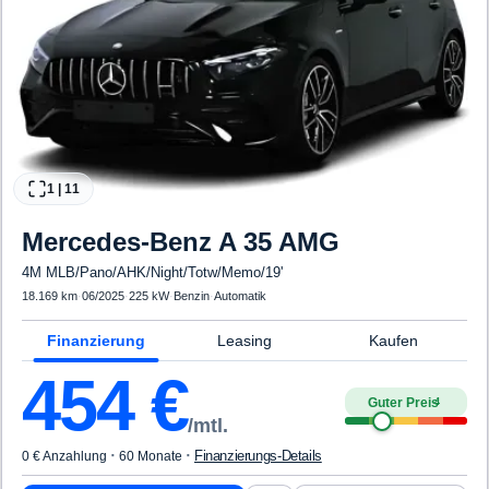
1
|
11
Mercedes-Benz
A 35 AMG
4M MLB/Pano/AHK/Night/Totw/Memo/19'
18.169 km
·
06/2025
·
225 kW
·
Benzin
·
Automatik
Finanzierung
Leasing
Kaufen
454
€
Guter Preis
4
/mtl.
·
·
Finanzierungs-Details
0 € Anzahlung
60 Monate