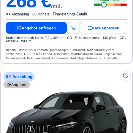
268
€
/mtl.
·
·
Finanzierungs-Details
0 € Anzahlung
60 Monate
Angebot anfragen
Rate anpassen
Kraftstoffverbrauch komb. 7,2 l/100 km · CO₂-Emissionen komb. 133 g/km · CO₂-
Klasse A · WLTP*
Benzin, Limousine, Automatik, Jahreswagen, Gebraucht, Navigationssystem,
Sitzheizung, LED / Laser / Xenon, Tempomat, Multifunktionslenkrad, Regensensor,
Parkassistent, Notruf-Assistent, Lichtsensor, Start/Stopp-Automatik, Bluetooth,
Freisprecheinrichtung, Verkehrszeichen-Erkennung, ESP, ABS, Klimatisierung, Front-,
Seiten- und weitere Airbags
0 € Anzahlung
Angebot