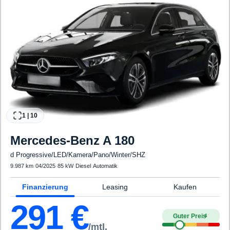
1
|
10
Mercedes-Benz
A 180
d Progressive/LED/Kamera/Pano/Winter/SHZ
9.987 km
·
04/2025
·
85 kW
·
Diesel
·
Automatik
Finanzierung
Leasing
Kaufen
291
€
Guter Preis
4
/mtl.