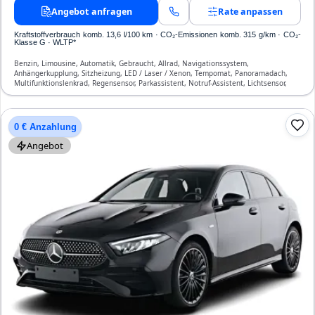
Angebot anfragen
Rate anpassen
Kraftstoffverbrauch komb. 13,6 l/100 km · CO₂-Emissionen komb. 315 g/km · CO₂-
Klasse G · WLTP*
Benzin, Limousine, Automatik, Gebraucht, Allrad, Navigationssystem,
Anhängerkupplung, Sitzheizung, LED / Laser / Xenon, Tempomat, Panoramadach,
Multifunktionslenkrad, Regensensor, Parkassistent, Notruf-Assistent, Lichtsensor,
Start/Stopp-Automatik, Bluetooth, Freisprecheinrichtung, Verkehrszeichen-
Erkennung, ESP, ABS, Klimatisierung, Front- und Seiten-Airbags
0 € Anzahlung
Angebot