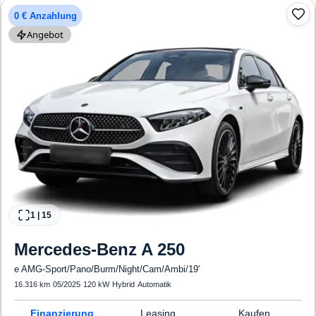
0 € Anzahlung
Angebot
1
|
15
Mercedes-Benz
A 250
e AMG-Sport/Pano/Burm/Night/Cam/Ambi/19'
16.316 km
·
05/2025
·
120 kW
·
Hybrid
·
Automatik
Finanzierung
Leasing
Kaufen