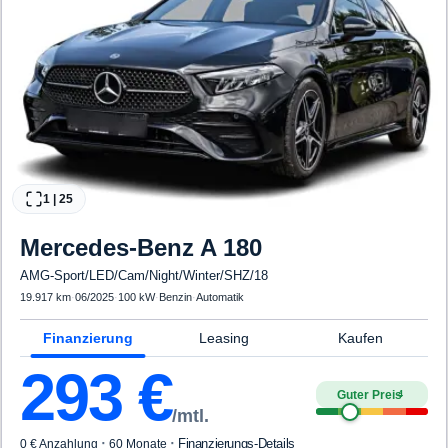
1
|
25
Mercedes-Benz
A 180
AMG-Sport/LED/Cam/Night/Winter/SHZ/18
19.917 km
·
06/2025
·
100 kW
·
Benzin
·
Automatik
Finanzierung
Leasing
Kaufen
293
€
Guter Preis
4
/mtl.
·
·
Finanzierungs-Details
0 € Anzahlung
60 Monate