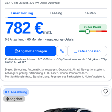
15.479 km
·
05/2025
·
270 kW
·
Diesel
·
Automatik
Finanzierung
Leasing
Kaufen
782
€
Guter Preis
4
/mtl.
·
·
Finanzierungs-Details
0 € Anzahlung
60 Monate
Angebot anfragen
Rate anpassen
Kraftstoffverbrauch komb. 9,7 l/100 km · CO₂-Emissionen komb. 164 g/km · CO₂-
Klasse A · WLTP*
Diesel, Limousine, Automatik, Jahreswagen, Gebraucht, Allrad, Navigationssystem,
Anhängerkupplung, Sitzheizung, LED / Laser / Xenon, Panoramadach,
Multifunktionslenkrad, Standheizung, Regensensor, Parkassistent, Notruf-Assistent,
Lichtsensor, Start/Stopp-Automatik, Bluetooth, Freisprecheinrichtung,
Verkehrszeichen-Erkennung, ESP, ABS, Klimatisierung, Front-, Seiten- und weitere
Airbags
0 € Anzahlung
Angebot