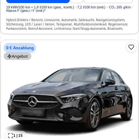
19 kWh/100 km
+ 1,8 l/100 km (gew., komb.) · 7,2 l/100 km (entl.) · CO₂ 165 g/km ·
Klasse F (gew.) / F (entl.)*
Hybrid (Elektro / Benzin), Limousine, Automatik, Gebraucht, Navigationssystem,
Sitzheizung, LED / Laser / Xenon, Tempomat, Multifunktionslenkrad, Regensensor,
Parkassistent, Notruf-Assistent, Lichtsensor, Start/Stopp-Automatik, Bluetooth,
Freisprecheinrichtung, Verkehrszeichen-Erkennung, ESP, ABS, Klimaautomatik, Front-
und Seiten-Airbags
0 € Anzahlung
Angebot
1
|
15