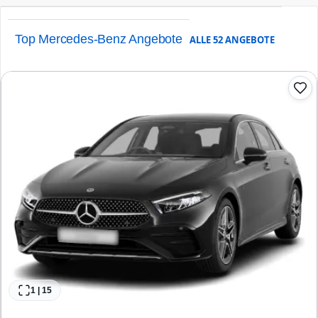
Top Mercedes-Benz Angebote
ALLE
52
ANGEBOTE
1
|
15