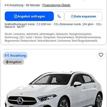
·
·
Finanzierungs-Details
0 € Anzahlung
60 Monate
Angebot anfragen
Rate anpassen
Kraftstoffverbrauch komb. 7,2 l/100 km · CO₂-Emissionen komb. 134 g/km · CO₂-
Klasse A · WLTP*
Diesel, Limousine, Automatik, Jahreswagen, Gebraucht, Navigationssystem,
Sitzheizung, LED / Laser / Xenon, Tempomat, Panoramadach, Multifunktionslenkrad,
Regensensor, Parkassistent, Notruf-Assistent, Lichtsensor, Start/Stopp-Automatik,
Bluetooth, Freisprecheinrichtung, Verkehrszeichen-Erkennung, ESP, ABS,
Klimatisierung, Front-, Seiten- und weitere Airbags
0 € Anzahlung
Angebot