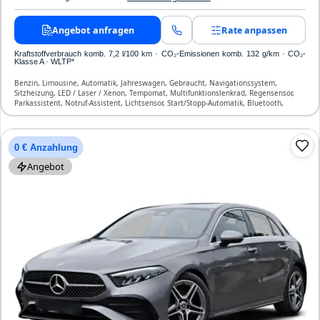
Angebot anfragen
Rate anpassen
Kraftstoffverbrauch komb. 7,2 l/100 km · CO₂-Emissionen komb. 132 g/km · CO₂-
Klasse A · WLTP*
Benzin, Limousine, Automatik, Jahreswagen, Gebraucht, Navigationssystem,
Sitzheizung, LED / Laser / Xenon, Tempomat, Multifunktionslenkrad, Regensensor,
Parkassistent, Notruf-Assistent, Lichtsensor, Start/Stopp-Automatik, Bluetooth,
Freisprecheinrichtung, Verkehrszeichen-Erkennung, ESP, ABS, Klimatisierung, Front-,
Seiten- und weitere Airbags
0 € Anzahlung
Angebot