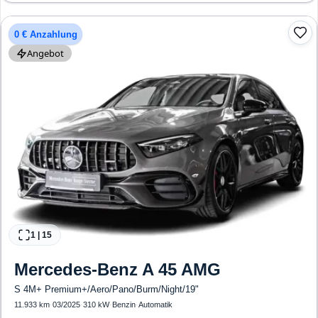
Freisprecheinrichtung, Verkehrszeichen-Erkennung, ESP, ABS, Klimatisierung, Front-
und Seiten-Airbags
0 € Anzahlung
Angebot
1
|
15
Mercedes-Benz
A 45 AMG
S 4M+ Premium+/Aero/Pano/Burm/Night/19"
11.933 km
·
03/2025
·
310 kW
·
Benzin
·
Automatik