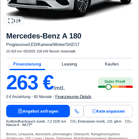
1
|
9
Mercedes-Benz
A 180
Progressive/LED/Kamera/Winter/SHZ/17
10.425 km
·
05/2025
·
100 kW
·
Benzin
·
Automatik
Finanzierung
Leasing
Kaufen
263
€
Guter Preis
4
/mtl.
·
·
Finanzierungs-Details
0 € Anzahlung
60 Monate
Angebot anfragen
Rate anpassen
Kraftstoffverbrauch komb. 7,2 l/100 km · CO₂-Emissionen komb. 131 g/km · CO₂-
Klasse A · WLTP*
Benzin, Limousine, Automatik, Jahreswagen, Gebraucht, Navigationssystem,
Sitzheizung, LED / Laser / Xenon, Tempomat, Multifunktionslenkrad, Regensensor,