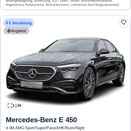
Anhängerkupplung, Sitzheizung, LED / Laser / Xenon, Multifunktionslenkrad,
Regensensor, Parkassistent, Notruf-Assistent, Lichtsensor, Start/Stopp-Automatik,
Bluetooth, Freisprecheinrichtung, Verkehrszeichen-Erkennung, ESP, ABS,
Klimatisierung, Front-, Seiten- und weitere Airbags
0 € Anzahlung
Angebot
1
|
26
Mercedes-Benz
E 450
d 4M AMG-Sport/Super/Pano/AHK/Burm/Night