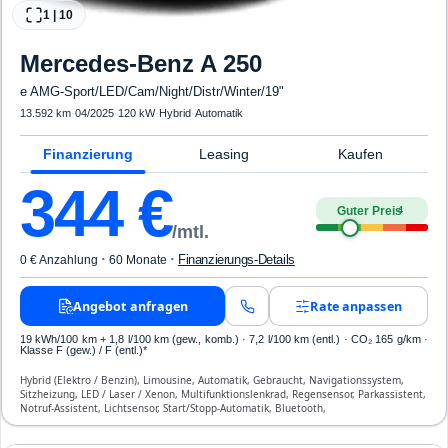
1
|
10
Mercedes-Benz
A 250
e AMG-Sport/LED/Cam/Night/Distr/Winter/19"
13.592 km
·
04/2025
·
120 kW
·
Hybrid
·
Automatik
Finanzierung
Leasing
Kaufen
344
€
Guter Preis
4
/mtl.
·
·
Finanzierungs-Details
0 € Anzahlung
60 Monate
Angebot anfragen
Rate anpassen
19 kWh/100 km
+ 1,8 l/100 km (gew., komb.) · 7,2 l/100 km (entl.) · CO₂ 165 g/km ·
Klasse F (gew.) / F (entl.)*
Hybrid (Elektro / Benzin), Limousine, Automatik, Gebraucht, Navigationssystem,
Sitzheizung, LED / Laser / Xenon, Multifunktionslenkrad, Regensensor, Parkassistent,
Notruf-Assistent, Lichtsensor, Start/Stopp-Automatik, Bluetooth,
Freisprecheinrichtung, Verkehrszeichen-Erkennung, ESP, ABS, Klimatisierung, Front-
und Seiten-Airbags