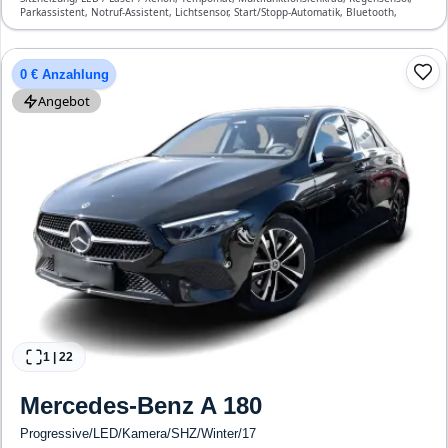
Parkassistent, Notruf-Assistent, Lichtsensor, Start/Stopp-Automatik, Bluetooth,
Freisprecheinrichtung, Verkehrszeichen-Erkennung, ESP, ABS, Klimatisierung, Front-,
Seiten- und weitere Airbags
0 € Anzahlung
Angebot
1
|
22
Mercedes-Benz
A 180
Progressive/LED/Kamera/SHZ/Winter/17