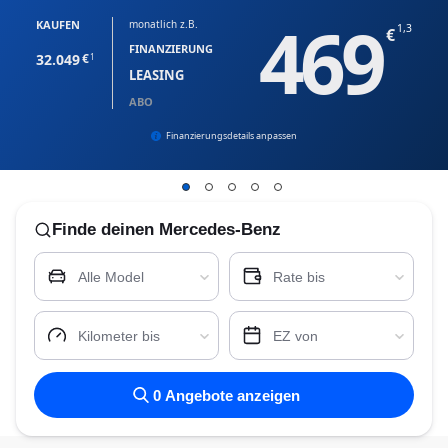
469
KAUFEN
monatlich z.B.
1,3
FINANZIERUNG
32.049
1
LEASING
ABO
Finanzierungsdetails anpassen
Finde
deinen Mercedes-Benz
Alle Model
Rate bis
Kilometer bis
EZ von
0
Angebote anzeigen