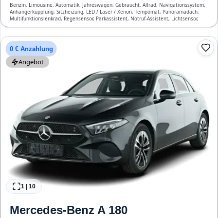
Benzin, Limousine, Automatik, Jahreswagen, Gebraucht, Allrad, Navigationssystem,
Anhängerkupplung, Sitzheizung, LED / Laser / Xenon, Tempomat, Panoramadach,
Multifunktionslenkrad, Regensensor, Parkassistent, Notruf-Assistent, Lichtsensor,
Start/Stopp-Automatik, Bluetooth, Freisprecheinrichtung, Verkehrszeichen-
Erkennung, ESP, ABS, Klimatisierung, Front-, Seiten- und weitere Airbags
0 € Anzahlung
Angebot
1
|
10
Mercedes-Benz
A 180