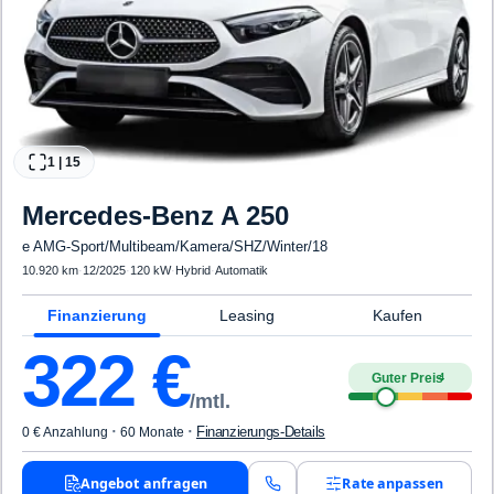
1
|
15
Mercedes-Benz
A 250
e AMG-Sport/Multibeam/Kamera/SHZ/Winter/18
10.920 km
·
12/2025
·
120 kW
·
Hybrid
·
Automatik
Finanzierung
Leasing
Kaufen
322
€
Guter Preis
4
/mtl.
·
·
Finanzierungs-Details
0 € Anzahlung
60 Monate
Angebot anfragen
Rate anpassen