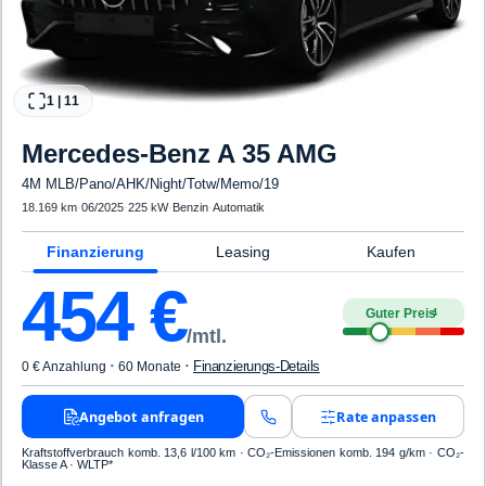
1
|
11
Mercedes-Benz
A 35 AMG
4M MLB/Pano/AHK/Night/Totw/Memo/19
18.169 km
·
06/2025
·
225 kW
·
Benzin
·
Automatik
Finanzierung
Leasing
Kaufen
454
€
Guter Preis
4
/mtl.
·
·
Finanzierungs-Details
0 € Anzahlung
60 Monate
Angebot anfragen
Rate anpassen
Kraftstoffverbrauch komb. 13,6 l/100 km · CO₂-Emissionen komb. 194 g/km · CO₂-
Klasse A · WLTP*