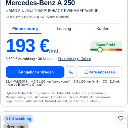
Mercedes-Benz
A 250
e AMG Adv./MULTIB/SPURH/AC11KW/KAMERA/SPUR
23.000 km
·
04/2025
·
120 kW
·
Hybrid
·
Automatik
Finanzierung
Leasing
Kaufen
193
€
Guter Preis
4
/mtl.
·
·
Finanzierungs-Details
3.600 € Anzahlung
36 Monate
Angebot anfragen
Rate anpassen
12,4 kWh/100 km
+ 2,3 l/100 km (gew., komb.) · 7,8 l/100 km (entl.) · CO₂ 118 g/km
· Klasse B (gew.) / G (entl.)*
Hybrid (Elektro / Benzin), Limousine, Automatik, Gebraucht, Frontantrieb,
Navigationssystem, Sitzheizung, LED / Laser / Xenon, Multifunktionslenkrad,
Regensensor, Parkassistent, Notruf-Assistent, Lichtsensor, Bluetooth,
Freisprecheinrichtung, Verkehrszeichen-Erkennung, ESP, ABS, Klimaautomatik,
Front-, Seiten- und weitere Airbags
0 € Anzahlung
Angebot