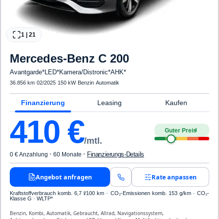
1
|
21
Mercedes-Benz
C 200
Avantgarde*LED*Kamera/Distronic*AHK*
36.856 km
·
02/2025
·
150 kW
·
Benzin
·
Automatik
Finanzierung
Leasing
Kaufen
410
€
Guter Preis
4
/mtl.
·
·
Finanzierungs-Details
0 € Anzahlung
60 Monate
Angebot anfragen
Rate anpassen
Kraftstoffverbrauch komb. 6,7 l/100 km · CO₂-Emissionen komb. 153 g/km · CO₂-
Klasse G · WLTP*
Benzin, Kombi, Automatik, Gebraucht, Allrad, Navigationssystem,