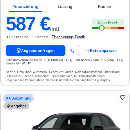
Finanzierung
Leasing
Kaufen
587
€
Guter Preis
4
/mtl.
·
·
Finanzierungs-Details
0 € Anzahlung
60 Monate
Angebot anfragen
Rate anpassen
Kraftstoffverbrauch komb. 13,6 l/100 km · CO₂-Emissionen komb. 315 g/km · CO₂-
Klasse G · WLTP*
Benzin, Limousine, Automatik, Gebraucht, Allrad, Navigationssystem, Sitzheizung,
LED / Laser / Xenon, Tempomat, Panoramadach, Multifunktionslenkrad,
Regensensor, Parkassistent, Notruf-Assistent, Lichtsensor, Head Up Display,
Start/Stopp-Automatik, Bluetooth, Freisprecheinrichtung, Verkehrszeichen-
Erkennung, ESP, ABS, Klimaautomatik, Front- und Seiten-Airbags
0 € Anzahlung
Angebot