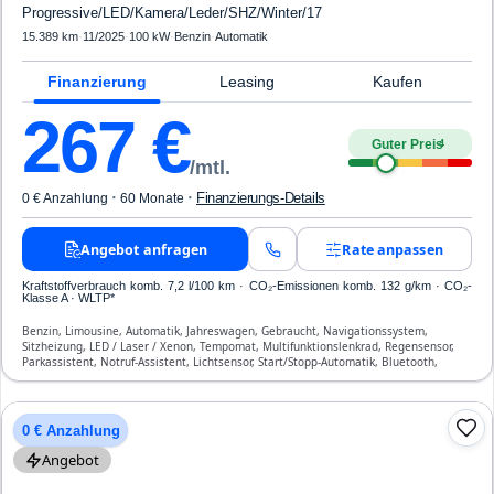
Progressive/LED/Kamera/Leder/SHZ/Winter/17
15.389 km
·
11/2025
·
100 kW
·
Benzin
·
Automatik
Finanzierung
Leasing
Kaufen
267
€
Guter Preis
4
/mtl.
·
·
Finanzierungs-Details
0 € Anzahlung
60 Monate
Angebot anfragen
Rate anpassen
Kraftstoffverbrauch komb. 7,2 l/100 km · CO₂-Emissionen komb. 132 g/km · CO₂-
Klasse A · WLTP*
Benzin, Limousine, Automatik, Jahreswagen, Gebraucht, Navigationssystem,
Sitzheizung, LED / Laser / Xenon, Tempomat, Multifunktionslenkrad, Regensensor,
Parkassistent, Notruf-Assistent, Lichtsensor, Start/Stopp-Automatik, Bluetooth,
Freisprecheinrichtung, Verkehrszeichen-Erkennung, ESP, ABS, Klimatisierung, Front-,
Seiten- und weitere Airbags
0 € Anzahlung
Angebot