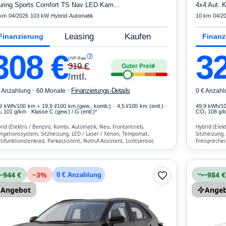
uring Sports Comfort TS Nav LED Kam...
4x4 Aut. 
 km
·
04/2026
·
103 kW
·
Hybrid
·
Automatik
10 km
·
04/2
Leasing
Kaufen
Finanzierung
Finanz
308
€
3
3
UVP-Rate
319
€
Guter Preis
4
/mtl.
·
·
Finanzierungs-Details
€ Anzahlung
60 Monate
0 € Anzahl
,9 kWh/100 km
+ 19,9 l/100 km (gew., komb.) · 4,5 l/100 km (entl.) ·
49,9 kWh/1
 101 g/km · Klasse C (gew.) / G (entl.)*
CO₂ 108 g/km
rid (Elektro / Benzin), Kombi, Automatik, Neu, Frontantrieb,
Hybrid (Elek
igationssystem, Sitzheizung, LED / Laser / Xenon, Tempomat,
Sitzheizung,
tifunktionslenkrad, Parkassistent, Notruf-Assistent, Lichtsensor,
Freisprechei
rt/Stopp-Automatik, Bluetooth, Freisprecheinrichtung,
Klimaautomat
kehrszeichen-Erkennung, ESP, ABS, Klimatisierung, Airbag
−944 €
−
3
%
−984 €
0 € Anzahlung
Angebot
Ange