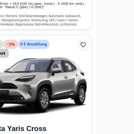
00 km
+ 19,9 l/100 km (gew., komb.) · 5 l/100 km (entl.) ·
 · Klasse C (gew.) / G (entl.)*
tro / Benzin), SUV/Geländewagen, Automatik, Gebraucht,
, Navigationssystem, Sitzheizung, LED / Laser / Xenon,
nslenkrad, Regensensor, Notruf-Assistent, Lichtsensor,
reisprecheinrichtung, Verkehrszeichen-Erkennung, ESP, ABS,
ik, Front-, Seiten- und weitere Airbags
−
2
%
0 € Anzahlung
bot
ta
Yaris Cross