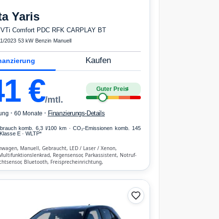
ta
Yaris
-VVTi Comfort PDC RFK CARPLAY BT
1/2023
·
53 kW
·
Benzin
·
Manuell
Kaufen
nanzierung
41
€
Guter Preis
4
/mtl.
·
·
Finanzierungs-Details
ung
60 Monate
erbrauch komb. 6,3 l/100 km · CO₂-Emissionen komb. 145
Klasse E · WLTP*
nwagen, Manuell, Gebraucht, LED / Laser / Xenon,
ltifunktionslenkrad, Regensensor, Parkassistent, Notruf-
ichtsensor, Bluetooth, Freisprecheinrichtung,
hen-Erkennung, ESP, ABS, Klimaanlage, Front-, Seiten- und
bags