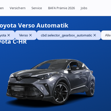
ren
Versichern
Service
BAFA Prämie 2026
Jobs
oyota Verso Automatik
yota
Verso
cbd:selector_gearbox_automatic
Alle
yota C-HR