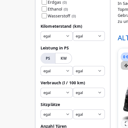
Erdgas
(0)
In Sa
Ethanol
Topmo
(0)
Gebr
Wasserstoff
(0)
zu un
Kilometerstand
(km)
AL
egal
egal
Leistung in PS
0 
PS
KW
egal
egal
Verbrauch
(l / 100 km)
egal
egal
Sitzplätze
egal
egal
Anzahl Türen