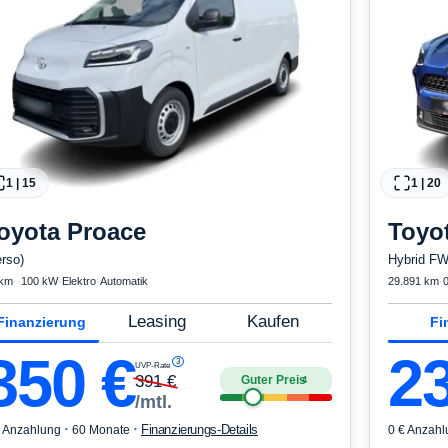
1
|
15
1
|
20
oyota
Proace
Toyo
erso)
Hybrid FW
 km
·
·
100 kW
·
Elektro
·
Automatik
29.891 km
·
Leasing
Kaufen
Finanzierung
Fi
350
€
2
3
UVP-Rate
391
€
Guter Preis
4
/mtl.
·
·
Finanzierungs-Details
€ Anzahlung
60 Monate
0 € Anzahl