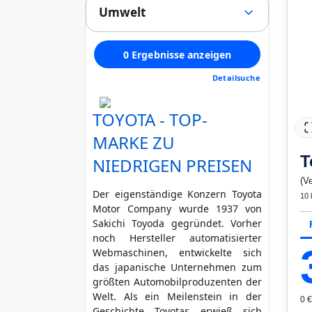
(0)
Stoff
(0)
Umwelt
Alle
LED / Laser / Xenon
(0)
Alcantara
(0)
1
Tempomat
(0)
Schadstoffklasse min. (Euro)
Velours
(0)
2
Panoramadach
(0)
0 Ergebnisse anzeigen
Kunstleder
(0)
3
egal
Multifunktionslenkrad
(0)
Andere
(0)
Detailsuche
4
Standheizung
(0)
Feinstaubplakette mind.
Regensensor
(0)
Unfallfahrzeug
TOYOTA - TOP-
Parkassistent
grün (4)
gelb (3)
(0)
Nicht anzeigen
Notruf-Assistent
(0)
MARKE ZU
rot (2)
No
Lichtsensor
(0)
T
NIEDRIGEN PREISEN
HU / AU neu
Head Up Display
(0)
Rußpartikelfilter
Scheckheft gepflegt
(V
Start/Stopp-Automatik
(0)
Der eigenständige Konzern Toyota
Zusätzliche Garantie
10
Bluetooth
(0)
Motor Company wurde 1937 von
Nichtraucher
Freisprecheinrichtung
(0)
Sakichi Toyoda gegründet. Vorher
Verkehrszeichen-
noch Hersteller automatisierter
Erkennung
(0)
Webmaschinen, entwickelte sich
ESP
(0)
das japanische Unternehmen zum
ABS
(0)
größten Automobilproduzenten der
Klimatisierung
(0)
Welt. Als ein Meilenstein in der
0 
Airbag
Geschichte Toyotas erwieß sich
(0)