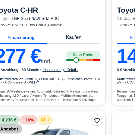
oyota
C-HR
Toyo
0 Hybrid GR Sport NAVI SHZ PDC
1.0 Dual
895 km
·
11/2023
·
112 kW
·
Benzin
·
Automatik
13.990 km
·
1
Kaufen
Finanzierung
Fi
277
€
1
Guter Preis
4
/mtl.
·
·
Finanzierungs-Details
€ Anzahlung
60 Monate
0 € Anzahl
ftstoffverbrauch komb. 5,3 l/100 km · CO₂-Emissionen komb. 120
Kraftstoffv
m · CO₂-Klasse D · WLTP*
g/km · CO₂-
zin, SUV/Geländewagen, Automatik, Gebraucht, Navigationssystem,
Benzin, Klei
zheizung, LED / Laser / Xenon, Tempomat, Multifunktionslenkrad,
Tempomat, Mu
ensensor, Parkassistent, Notruf-Assistent, Lichtsensor, Start/Stopp-
Assistent, L
omatik, Bluetooth, Freisprecheinrichtung, Verkehrszeichen-
Verkehrszeic
ennung, ESP, ABS, Klimatisierung, Front-, Seiten- und weitere Airbags
weitere Air
−4.236 €
−
10
%
NEU
Angebot