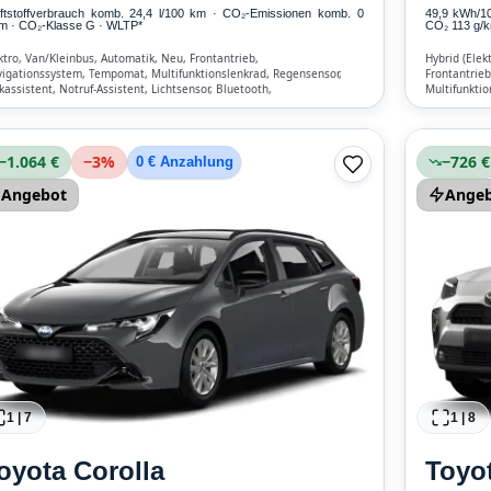
ftstoffverbrauch komb. 24,4 l/100 km · CO₂-Emissionen komb. 0
49,9 kWh/1
m · CO₂-Klasse G · WLTP*
CO₂ 113 g/km
ktro, Van/Kleinbus, Automatik, Neu, Frontantrieb,
Hybrid (Elek
igationssystem, Tempomat, Multifunktionslenkrad, Regensensor,
Frontantrieb
kassistent, Notruf-Assistent, Lichtsensor, Bluetooth,
Multifunktio
isprecheinrichtung, Verkehrszeichen-Erkennung, ESP, ABS,
Bluetooth, F
maanlage, Front-Airbags
Klimaautomat
−1.064 €
−
3
%
−726 €
0 € Anzahlung
Angebot
Ange
1
|
7
1
|
8
oyota
Corolla
Toyo