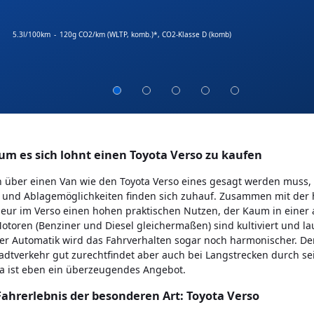
5.3l/100km
-
120g CO2/km (WLTP, komb.)*
, CO2-Klasse D (komb)
m es sich lohnt einen Toyota Verso zu kaufen
über einen Van wie den Toyota Verso eines gesagt werden muss, d
 und Ablagemöglichkeiten finden sich zuhauf. Zusammen mit der 
ieur im Verso einen hohen praktischen Nutzen, der Kaum in einer 
otoren (Benziner und Diesel gleichermaßen) sind kultiviert und la
er Automatik wird das Fahrverhalten sogar noch harmonischer. Der T
adtverkehr gut zurechtfindet aber auch bei Langstrecken durch s
a ist eben ein überzeugendes Angebot.
Fahrerlebnis der besonderen Art: Toyota Verso