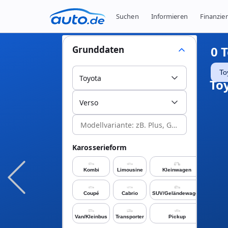
Suchen
Informieren
Finanzie
0
T
Grunddaten
To
Toyota
To
Verso
Karosserieform
Kombi
Limousine
Kleinwagen
Coupé
Cabrio
SUV/Geländewagen
Van/Kleinbus
Transporter
Pickup