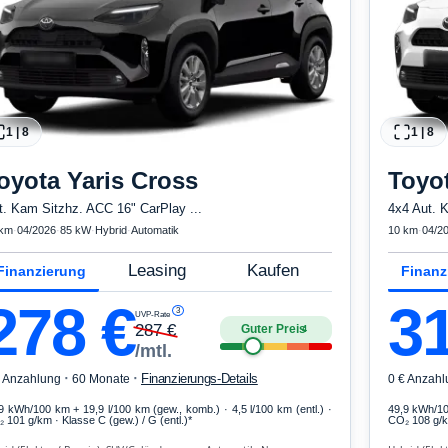
1
|
8
1
|
8
oyota
Yaris Cross
Toyo
t. Kam Sitzhz. ACC 16" CarPlay ...
4x4 Aut. 
 km
·
04/2026
·
85 kW
·
Hybrid
·
Automatik
10 km
·
04/2
Leasing
Kaufen
Finanzierung
Finanz
278
€
3
3
UVP-Rate
287
€
Guter Preis
4
/mtl.
·
·
Finanzierungs-Details
€ Anzahlung
60 Monate
0 € Anzahl
,9 kWh/100 km
+ 19,9 l/100 km (gew., komb.) · 4,5 l/100 km (entl.) ·
49,9 kWh/1
 101 g/km · Klasse C (gew.) / G (entl.)*
CO₂ 108 g/km