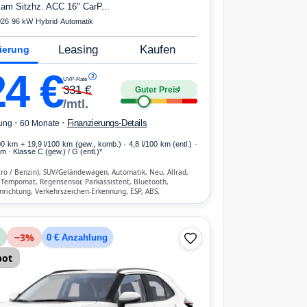
Kam Sitzhz. ACC 16" CarP...
026
·
96 kW
·
Hybrid
·
Automatik
Leasing
Kaufen
ierung
24
€
3
UVP-Rate
331
€
Guter Preis
4
/mtl.
·
·
Finanzierungs-Details
ung
60 Monate
00 km
+ 19,9 l/100 km (gew., komb.) · 4,8 l/100 km (entl.) ·
 · Klasse C (gew.) / G (entl.)*
tro / Benzin), SUV/Geländewagen, Automatik, Neu, Allrad,
 Tempomat, Regensensor, Parkassistent, Bluetooth,
nrichtung, Verkehrszeichen-Erkennung, ESP, ABS,
ik, Front- und Seiten-Airbags
−
3
%
0 € Anzahlung
bot