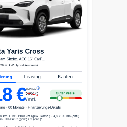
ta
Yaris Cross
Kam Sitzhz. ACC 16" CarP...
026
·
96 kW
·
Hybrid
·
Automatik
Leasing
Kaufen
ierung
18
€
3
UVP-Rate
328
€
Guter Preis
4
/mtl.
·
·
Finanzierungs-Details
ung
60 Monate
00 km
+ 19,9 l/100 km (gew., komb.) · 4,8 l/100 km (entl.) ·
 · Klasse C (gew.) / G (entl.)*