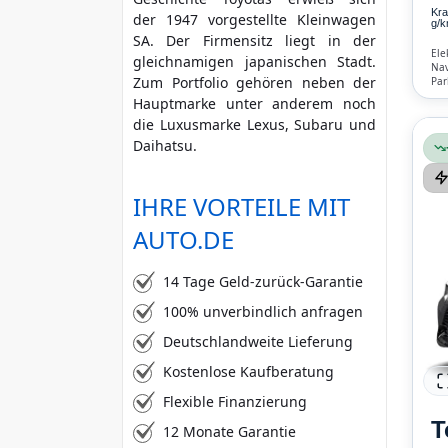
Kra
der 1947 vorgestellte Kleinwagen
g/k
mehr Kriterien
SA. Der Firmensitz liegt in der
Ele
gleichnamigen japanischen Stadt.
Nav
Zum Portfolio gehören neben der
Par
Fre
Hauptmarke unter anderem noch
Kli
die Luxusmarke Lexus, Subaru und
Daihatsu.
IHRE VORTEILE MIT
AUTO.DE
14 Tage Geld-zurück-Garantie
100% unverbindlich anfragen
Deutschlandweite Lieferung
Kostenlose Kaufberatung
Flexible Finanzierung
T
12 Monate Garantie