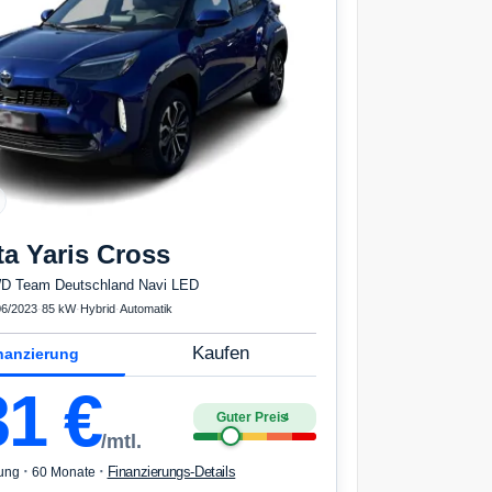
ta
Yaris Cross
D Team Deutschland Navi LED
06/2023
·
85 kW
·
Hybrid
·
Automatik
Kaufen
nanzierung
31
€
Guter Preis
4
/mtl.
·
·
Finanzierungs-Details
ung
60 Monate