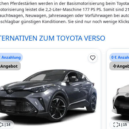
chen Pferdestärken werden in der Basismotorisierung beim Toyota
torisierung leistet die 2,2-Liter-Maschine 177 PS PS. Somit sind 2
auchtwagen, Neuwagen, Jahreswagen oder Vorführwagen bei auto.
schlagbar günstigen Konditionen. Sie sind nur noch wenige Klick
TERNATIVEN ZUM TOYOTA VERSO
€ Anzahlung
0 € Anza
Angebot
Ange
1
|
14
1
|
15