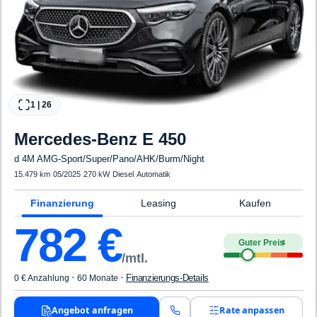
1
|
26
Mercedes-Benz
E 450
d 4M AMG-Sport/Super/Pano/AHK/Burm/Night
15.479 km
·
05/2025
·
270 kW
·
Diesel
·
Automatik
Finanzierung
Leasing
Kaufen
782
€
Guter Preis
4
/mtl.
·
·
Finanzierungs-Details
0 € Anzahlung
60 Monate
Angebot anfragen
Rate anpassen