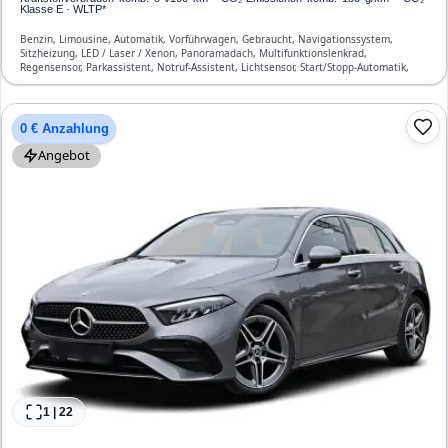
Klasse E · WLTP*
Benzin, Limousine, Automatik, Vorführwagen, Gebraucht, Navigationssystem,
Sitzheizung, LED / Laser / Xenon, Panoramadach, Multifunktionslenkrad,
Regensensor, Parkassistent, Notruf-Assistent, Lichtsensor, Start/Stopp-Automatik,
Bluetooth, Freisprecheinrichtung, Verkehrszeichen-Erkennung, ESP, ABS,
Klimatisierung, Front-, Seiten- und weitere Airbags
0 € Anzahlung
Angebot
1
|
22