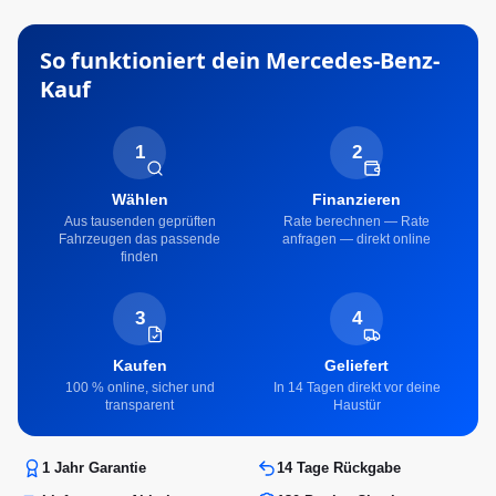
So funktioniert dein
Mercedes-Benz
-
Kauf
1
2
Wählen
Finanzieren
Aus tausenden geprüften
Rate berechnen — Rate
Fahrzeugen das passende
anfragen — direkt online
finden
3
4
Kaufen
Geliefert
100 % online, sicher und
In 14 Tagen direkt vor deine
transparent
Haustür
1 Jahr Garantie
14 Tage Rückgabe