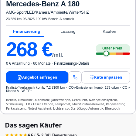
Mercedes-Benz
A 180
AMG-Sport/LED/Kamera/Ambiente/Winter/SHZ
23.559 km
·
06/2025
·
100 kW
·
Benzin
·
Automatik
Finanzierung
Leasing
Kaufen
268
€
Guter Preis
4
/mtl.
·
·
Finanzierungs-Details
0 € Anzahlung
60 Monate
Angebot anfragen
Rate anpassen
Kraftstoffverbrauch komb. 7,2 l/100 km · CO₂-Emissionen komb. 133 g/km · CO₂-
Klasse A · WLTP*
Benzin, Limousine, Automatik, Jahreswagen, Gebraucht, Navigationssystem,
Sitzheizung, LED / Laser / Xenon, Tempomat, Multifunktionslenkrad, Regensensor,
Parkassistent, Notruf-Assistent, Lichtsensor, Start/Stopp-Automatik, Bluetooth,
Freisprecheinrichtung, Verkehrszeichen-Erkennung, ESP, ABS, Klimatisierung, Front-,
Seiten- und weitere Airbags
Das sagen Käufer
4,6 / 5
· 2.341 Bewertungen