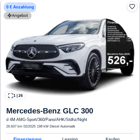
0 € Anzahlung
Angebot
1
|
26
Mercedes-Benz
GLC 300
d 4M AMG-Sport/360/Pano/AHK/Stdhz/Night
26.607 km
·
02/2025
·
198 kW
·
Diesel
·
Automatik
Finanzierung
Leasing
Kaufen