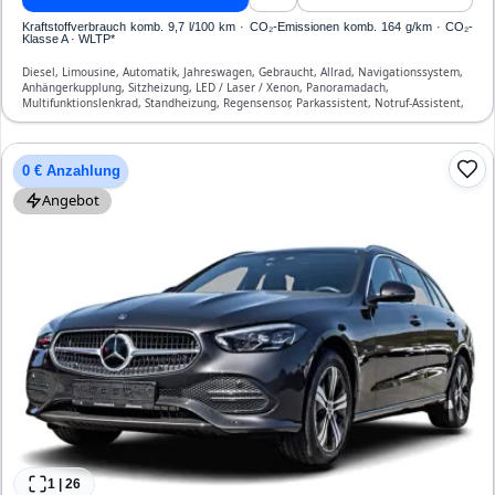
Kraftstoffverbrauch komb. 9,7 l/100 km · CO₂-Emissionen komb. 164 g/km · CO₂-
Klasse A · WLTP*
Diesel, Limousine, Automatik, Jahreswagen, Gebraucht, Allrad, Navigationssystem,
Anhängerkupplung, Sitzheizung, LED / Laser / Xenon, Panoramadach,
Multifunktionslenkrad, Standheizung, Regensensor, Parkassistent, Notruf-Assistent,
Lichtsensor, Start/Stopp-Automatik, Bluetooth, Freisprecheinrichtung,
Verkehrszeichen-Erkennung, ESP, ABS, Klimatisierung, Front-, Seiten- und weitere
Airbags
0 € Anzahlung
Angebot
1
|
26