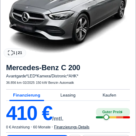
1
|
21
Mercedes-Benz
C 200
Avantgarde*LED*Kamera/Distronic*AHK*
36.856 km
·
02/2025
·
150 kW
·
Benzin
·
Automatik
Finanzierung
Leasing
Kaufen
410
€
Guter Preis
4
/mtl.
·
·
Finanzierungs-Details
0 € Anzahlung
60 Monate