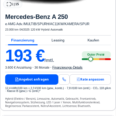
1
|
15
Mercedes-Benz
A 250
e AMG Adv./MULTIB/SPURH/AC11KW/KAMERA/SPUR
23.000 km
·
04/2025
·
120 kW
·
Hybrid
·
Automatik
Finanzierung
Leasing
Kaufen
193
€
Guter Preis
4
/mtl.
·
·
Finanzierungs-Details
3.600 € Anzahlung
36 Monate
Angebot anfragen
Rate anpassen
12,4 kWh/100 km
+ 2,3 l/100 km (gew., komb.) · 7,8 l/100 km (entl.) · CO₂ 118 g/km
· Klasse B (gew.) / G (entl.)*
Hybrid (Elektro / Benzin), Limousine, Automatik, Gebraucht, Frontantrieb,
Navigationssystem, Sitzheizung, LED / Laser / Xenon, Multifunktionslenkrad,
Regensensor, Parkassistent, Notruf-Assistent, Lichtsensor, Bluetooth,
Freisprecheinrichtung, Verkehrszeichen-Erkennung, ESP, ABS, Klimaautomatik,
Front-, Seiten- und weitere Airbags