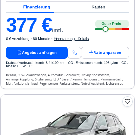
Finanzierung
Kaufen
377
€
Guter Preis
4
/mtl.
·
·
Finanzierungs-Details
0 € Anzahlung
60 Monate
Angebot anfragen
Rate anpassen
Kraftstoffverbrauch komb. 8,4 l/100 km · CO₂-Emissionen komb. 195 g/km · CO₂-
Klasse G · WLTP*
Benzin, SUV/Geländewagen, Automatik, Gebraucht, Navigationssystem,
Anhängerkupplung, Sitzheizung, LED / Laser / Xenon, Tempomat, Panoramadach,
Multifunktionslenkrad, Regensensor, Parkassistent, Notruf-Assistent, Lichtsensor,
Start/Stopp-Automatik, Bluetooth, Freisprecheinrichtung, Verkehrszeichen-
Erkennung, ESP, ABS, Klimatisierung, Front-, Seiten- und weitere Airbags