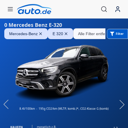
0
Mercedes Benz E-320
Mercedes-Benz GLC 200
Mercedes-Benz
E 320
Alle Filter entfernen
Filter
8.4l/100km
-
195g CO2/km (WLTP, komb.)*
, CO2-Klasse G (komb)
KAUFEN
monatlich z.B.