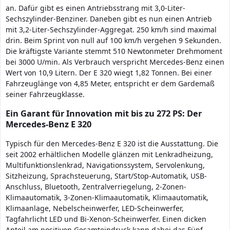
an. Dafür gibt es einen Antriebsstrang mit 3,0-Liter-
Sechszylinder-Benziner. Daneben gibt es nun einen Antrieb
mit 3,2-Liter-Sechszylinder-Aggregat. 250 km/h sind maximal
drin. Beim Sprint von null auf 100 km/h vergehen 9 Sekunden.
Die kräftigste Variante stemmt 510 Newtonmeter Drehmoment
bei 3000 U/min. Als Verbrauch verspricht Mercedes-Benz einen
Wert von 10,9 Litern. Der E 320 wiegt 1,82 Tonnen. Bei einer
Fahrzeuglänge von 4,85 Meter, entspricht er dem Gardemaß
seiner Fahrzeugklasse.
Ein Garant für Innovation mit bis zu 272 PS: Der
Mercedes-Benz E 320
Typisch für den Mercedes-Benz E 320 ist die Ausstattung. Die
seit 2002 erhältlichen Modelle glänzen mit Lenkradheizung,
Multifunktionslenkrad, Navigationssystem, Servolenkung,
Sitzheizung, Sprachsteuerung, Start/Stop-Automatik, USB-
Anschluss, Bluetooth, Zentralverriegelung, 2-Zonen-
Klimaautomatik, 3-Zonen-Klimaautomatik, Klimaautomatik,
Klimaanlage, Nebelscheinwerfer, LED-Scheinwerfer,
Tagfahrlicht LED und Bi-Xenon-Scheinwerfer. Einen dicken
Anteil am positiven Gesamteindruck kann dabei das Fünf-