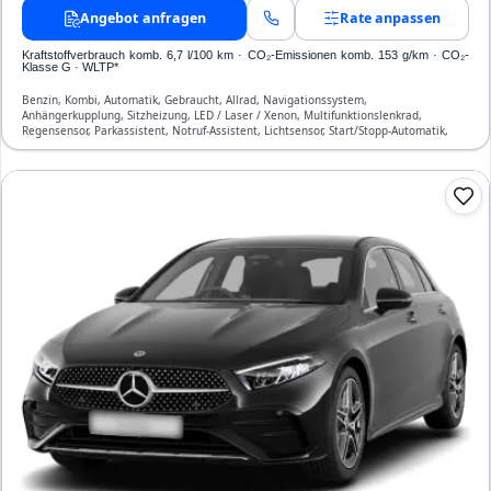
Angebot anfragen
Rate anpassen
Kraftstoffverbrauch komb. 6,7 l/100 km · CO₂-Emissionen komb. 153 g/km · CO₂-
Klasse G · WLTP*
Benzin, Kombi, Automatik, Gebraucht, Allrad, Navigationssystem,
Anhängerkupplung, Sitzheizung, LED / Laser / Xenon, Multifunktionslenkrad,
Regensensor, Parkassistent, Notruf-Assistent, Lichtsensor, Start/Stopp-Automatik,
Bluetooth, Freisprecheinrichtung, Verkehrszeichen-Erkennung, ESP, ABS,
Klimatisierung, Front-, Seiten- und weitere Airbags