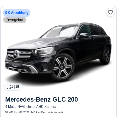
0 € Anzahlung
Angebot
1
|
15
Mercedes-Benz
GLC 200
4 Matic NAVI elektr. AHK Kamera
57.411 km
·
02/2022
·
145 kW
·
Benzin
·
Automatik