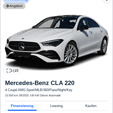
Angebot
1
|
23
Mercedes-Benz
CLA 220
d Coupé AMG-Sport/MLB/360/Pano/Night/Key
10.500 km
·
09/2025
·
140 kW
·
Diesel
·
Automatik
Finanzierung
Leasing
Kaufen