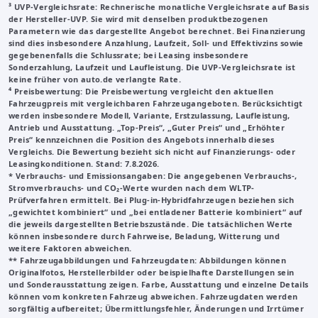
³
UVP-Vergleichsrate
: Rechnerische monatliche Vergleichsrate auf Basis
der Hersteller-UVP. Sie wird mit denselben produktbezogenen
Parametern wie das dargestellte Angebot berechnet. Bei Finanzierung
sind dies insbesondere Anzahlung, Laufzeit, Soll- und Effektivzins sowie
gegebenenfalls die Schlussrate; bei Leasing insbesondere
Sonderzahlung, Laufzeit und Laufleistung. Die UVP-Vergleichsrate ist
keine früher von auto.de verlangte Rate.
⁴ Preisbewertung: Die Preisbewertung vergleicht den aktuellen
Fahrzeugpreis mit vergleichbaren Fahrzeugangeboten. Berücksichtigt
werden insbesondere Modell, Variante, Erstzulassung, Laufleistung,
Antrieb und Ausstattung. „Top-Preis“, „Guter Preis“ und „Erhöhter
Preis“ kennzeichnen die Position des Angebots innerhalb dieses
Vergleichs. Die Bewertung bezieht sich nicht auf Finanzierungs- oder
Leasingkonditionen. Stand: 7.8.2026.
* Verbrauchs- und Emissionsangaben: Die angegebenen Verbrauchs-,
Stromverbrauchs- und CO₂-Werte wurden nach dem WLTP-
Prüfverfahren ermittelt. Bei Plug-in-Hybridfahrzeugen beziehen sich
„gewichtet kombiniert“ und „bei entladener Batterie kombiniert“ auf
die jeweils dargestellten Betriebszustände. Die tatsächlichen Werte
können insbesondere durch Fahrweise, Beladung, Witterung und
weitere Faktoren abweichen.
**
Fahrzeugabbildungen und Fahrzeugdaten
: Abbildungen können
Originalfotos, Herstellerbilder oder beispielhafte Darstellungen sein
und Sonderausstattung zeigen. Farbe, Ausstattung und einzelne Details
können vom konkreten Fahrzeug abweichen. Fahrzeugdaten werden
sorgfältig aufbereitet; Übermittlungsfehler, Änderungen und Irrtümer