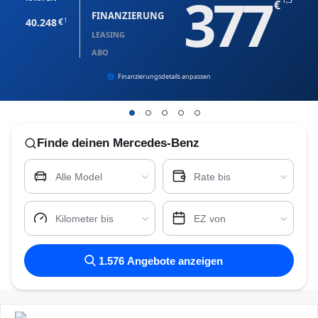
377
1,3
FINANZIERUNG
40.248
1
LEASING
ABO
Finanzierungsdetails anpassen
Finde
deinen Mercedes-Benz
Alle Model
Rate bis
Kilometer bis
EZ von
1.576
Angebote anzeigen