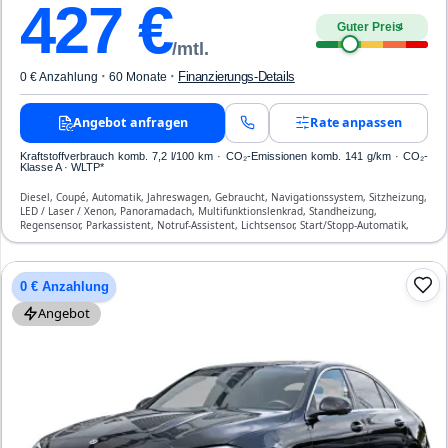
427
€
Guter Preis
4
/mtl.
·
·
Finanzierungs-Details
0 € Anzahlung
60 Monate
Angebot anfragen
Rate anpassen
Kraftstoffverbrauch komb. 7,2 l/100 km · CO₂-Emissionen komb. 141 g/km · CO₂-
Klasse A · WLTP*
Diesel, Coupé, Automatik, Jahreswagen, Gebraucht, Navigationssystem, Sitzheizung,
LED / Laser / Xenon, Panoramadach, Multifunktionslenkrad, Standheizung,
Regensensor, Parkassistent, Notruf-Assistent, Lichtsensor, Start/Stopp-Automatik,
Bluetooth, Freisprecheinrichtung, Verkehrszeichen-Erkennung, ESP, ABS,
Klimatisierung, Front-, Seiten- und weitere Airbags
0 € Anzahlung
Angebot