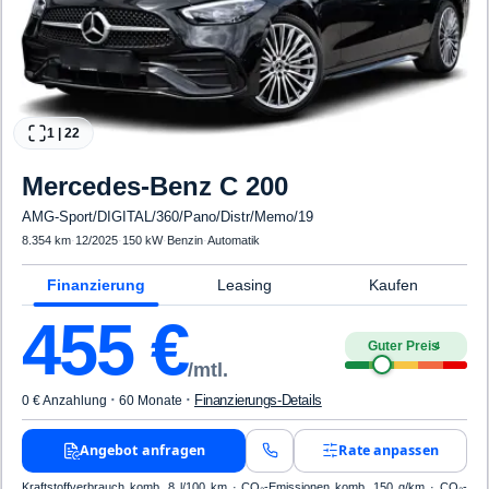
1
|
22
Mercedes-Benz
C 200
AMG-Sport/DIGITAL/360/Pano/Distr/Memo/19
8.354 km
·
12/2025
·
150 kW
·
Benzin
·
Automatik
Finanzierung
Leasing
Kaufen
455
€
Guter Preis
4
/mtl.
·
·
Finanzierungs-Details
0 € Anzahlung
60 Monate
Angebot anfragen
Rate anpassen
Kraftstoffverbrauch komb. 8 l/100 km · CO₂-Emissionen komb. 150 g/km · CO₂-