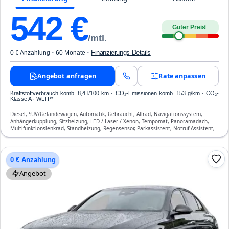
542
€
Guter Preis
4
/mtl.
·
·
Finanzierungs-Details
0 € Anzahlung
60 Monate
Angebot anfragen
Rate anpassen
Kraftstoffverbrauch komb. 8,4 l/100 km · CO₂-Emissionen komb. 153 g/km · CO₂-
Klasse A · WLTP*
Diesel, SUV/Geländewagen, Automatik, Gebraucht, Allrad, Navigationssystem,
Anhängerkupplung, Sitzheizung, LED / Laser / Xenon, Tempomat, Panoramadach,
Multifunktionslenkrad, Standheizung, Regensensor, Parkassistent, Notruf-Assistent,
Lichtsensor, Start/Stopp-Automatik, Bluetooth, Freisprecheinrichtung,
Verkehrszeichen-Erkennung, ESP, ABS, Klimatisierung, Front-, Seiten- und weitere
Airbags
0 € Anzahlung
Angebot