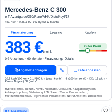
Mercedes-Benz
C 300
e T Avantgarde/360/Pano/AHK/Distr/Keyl/17
9.627 km
·
11/2024
·
150 kW
·
Hybrid
·
Automatik
Finanzierung
Leasing
Kaufen
383
€
Guter Preis
4
/mtl.
·
·
Finanzierungs-Details
0 € Anzahlung
60 Monate
Angebot anfragen
Rate anpassen
20,5 kWh/100 km
+ 2,1 l/100 km (gew., komb.) · 8 l/100 km (entl.) · CO₂ 13 g/km ·
Klasse B (gew.) / F (entl.)*
Hybrid (Elektro / Benzin), Kombi, Automatik, Gebraucht, Navigationssystem,
Anhängerkupplung, Sitzheizung, LED / Laser / Xenon, Panoramadach,
Multifunktionslenkrad, Regensensor, Parkassistent, Notruf-Assistent, Lichtsensor,
Start/Stopp-Automatik, Bluetooth, Freisprecheinrichtung, Verkehrszeichen-
Erkennung, ESP, ABS, Klimatisierung, Front-, Seiten- und weitere Airbags
0 € Anzahlung