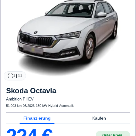
1
|
11
Skoda
Octavia
Ambition PHEV
51.093 km
·
03/2023
·
150 kW
·
Hybrid
·
Automatik
Finanzierung
Kaufen
Guter Preis
4