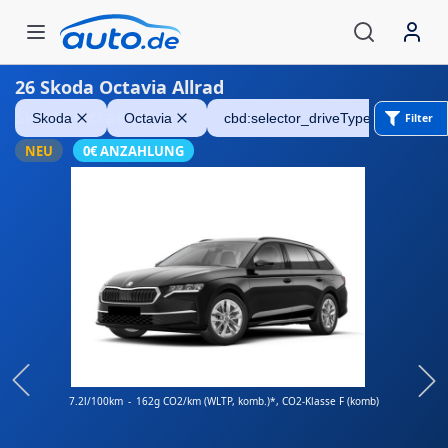
26
Skoda Octavia Allrad
Skoda Octavia
Skoda
Octavia
cbd:selector_driveType_allWheelDr
Filter
NEU
0€ ANZAHLUNG
7.2l/100km
-
162g CO2/km (WLTP, komb.)*
, CO2-Klasse F (komb)