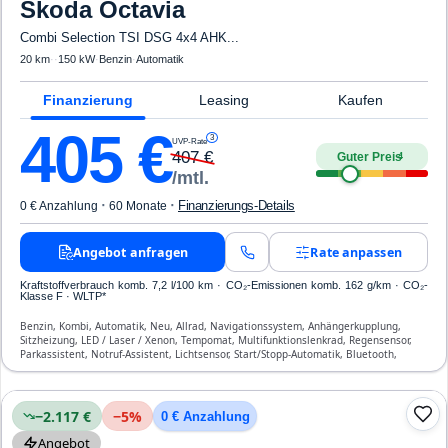
Skoda
Octavia
Combi Selection TSI DSG 4x4 AHK...
20 km
·
·
150 kW
·
Benzin
·
Automatik
Finanzierung
Leasing
Kaufen
405
€
3
UVP-Rate
407
€
Guter Preis
4
/mtl.
·
·
Finanzierungs-Details
0 € Anzahlung
60 Monate
Angebot anfragen
Rate anpassen
Kraftstoffverbrauch komb. 7,2 l/100 km · CO₂-Emissionen komb. 162 g/km · CO₂-
Klasse F · WLTP*
Benzin, Kombi, Automatik, Neu, Allrad, Navigationssystem, Anhängerkupplung,
Sitzheizung, LED / Laser / Xenon, Tempomat, Multifunktionslenkrad, Regensensor,
Parkassistent, Notruf-Assistent, Lichtsensor, Start/Stopp-Automatik, Bluetooth,
Freisprecheinrichtung, Verkehrszeichen-Erkennung, ESP, ABS, Klimatisierung, Front-,
Seiten- und weitere Airbags
−2.117 €
−
5
%
0 € Anzahlung
Angebot