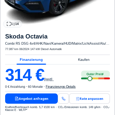
1
|
14
Skoda
Octavia
Combi RS DSG 4x4/AHK/Navi/Kamera/HUD/Matrix/LichtAssist/Alu/18"Alu/ACC/elektr. Heckkl./PDC/vo hi/Lenkradheiz/Sitzheiz/hi vo/Induktiv laden/3-ZC/SmartLink/Spiegel elektr. anklappbar/Sunset/Metallic
77.087 km
·
06/2024
·
147 kW
·
Diesel
·
Automatik
Finanzierung
Kaufen
314
€
Guter Preis
4
/mtl.
·
·
Finanzierungs-Details
0 € Anzahlung
60 Monate
Angebot anfragen
Rate anpassen
Kraftstoffverbrauch komb. 5,7 l/100 km · CO₂-Emissionen komb. 149 g/km · CO₂-
Klasse E · WLTP*