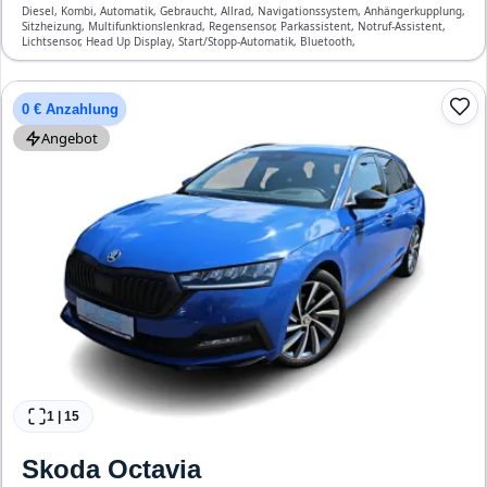
Diesel, Kombi, Automatik, Gebraucht, Allrad, Navigationssystem, Anhängerkupplung,
Sitzheizung, Multifunktionslenkrad, Regensensor, Parkassistent, Notruf-Assistent,
Lichtsensor, Head Up Display, Start/Stopp-Automatik, Bluetooth,
Freisprecheinrichtung, Verkehrszeichen-Erkennung, ESP, ABS, Klimatisierung, Front-
Airbags
0 € Anzahlung
Angebot
1
|
15
Skoda
Octavia