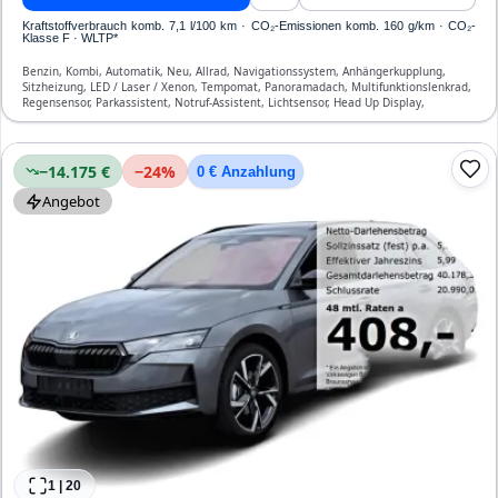
Kraftstoffverbrauch komb. 7,1 l/100 km · CO₂-Emissionen komb. 160 g/km · CO₂-
Klasse F · WLTP*
Benzin, Kombi, Automatik, Neu, Allrad, Navigationssystem, Anhängerkupplung,
Sitzheizung, LED / Laser / Xenon, Tempomat, Panoramadach, Multifunktionslenkrad,
Regensensor, Parkassistent, Notruf-Assistent, Lichtsensor, Head Up Display,
Start/Stopp-Automatik, Bluetooth, Freisprecheinrichtung, Verkehrszeichen-
Erkennung, ESP, ABS, Klimatisierung, Front- und Seiten-Airbags
−14.175 €
−
24
%
0 € Anzahlung
Angebot
1
|
20