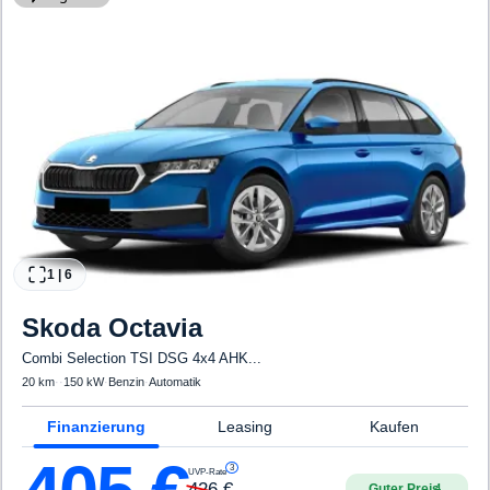
1
|
6
Skoda
Octavia
Combi Selection TSI DSG 4x4 AHK...
20 km
·
·
150 kW
·
Benzin
·
Automatik
Finanzierung
Leasing
Kaufen
3
UVP-Rate
426
€
Guter Preis
4