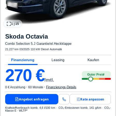
1
|
15
Skoda
Octavia
Combi Selection 5.J Garantie/el.Heckklappe
21.227 km
·
03/2025
·
110 kW
·
Diesel
·
Automatik
Finanzierung
Leasing
Kaufen
270
€
Guter Preis
4
/mtl.
·
·
Finanzierungs-Details
0 € Anzahlung
60 Monate
Angebot anfragen
Rate anpassen
Kraftstoffverbrauch komb. 4,6 l/100 km · CO₂-Emissionen komb. 141 g/km · CO₂-
Klasse E · WLTP*