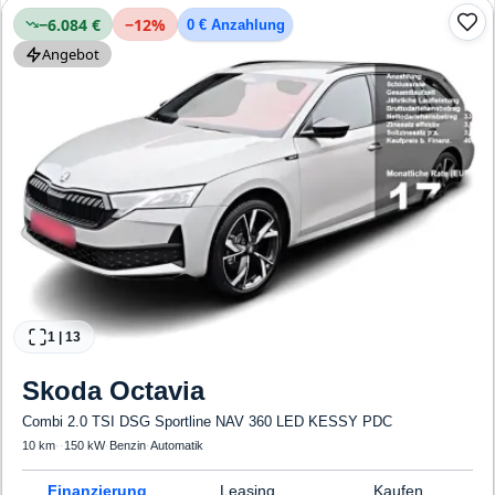
−6.084 €
−
12
%
0 € Anzahlung
Angebot
1
|
13
Skoda
Octavia
Combi 2.0 TSI DSG Sportline NAV 360 LED KESSY PDC
10 km
·
·
150 kW
·
Benzin
·
Automatik
Finanzierung
Leasing
Kaufen