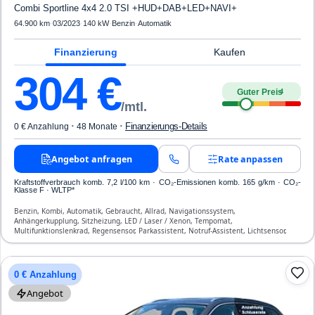
Combi Sportline 4x4 2.0 TSI +HUD+DAB+LED+NAVI+
64.900 km
·
03/2023
·
140 kW
·
Benzin
·
Automatik
Finanzierung
Kaufen
304
€
Guter Preis
4
/mtl.
·
·
Finanzierungs-Details
0 € Anzahlung
48 Monate
Angebot anfragen
Rate anpassen
Kraftstoffverbrauch komb. 7,2 l/100 km · CO₂-Emissionen komb. 165 g/km · CO₂-
Klasse F · WLTP*
Benzin, Kombi, Automatik, Gebraucht, Allrad, Navigationssystem,
Anhängerkupplung, Sitzheizung, LED / Laser / Xenon, Tempomat,
Multifunktionslenkrad, Regensensor, Parkassistent, Notruf-Assistent, Lichtsensor,
Head Up Display, Start/Stopp-Automatik, Bluetooth, Freisprecheinrichtung,
Verkehrszeichen-Erkennung, ESP, ABS, Klimatisierung, Front- und Seiten-Airbags
0 € Anzahlung
Angebot