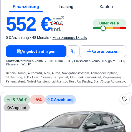
Finanzierung
Leasing
Kaufen
552
€
3
UVP-Rate
620
€
Guter Preis
4
/mtl.
·
·
Finanzierungs-Details
0 € Anzahlung
48 Monate
Angebot anfragen
Rate anpassen
Kraftstoffverbrauch komb. 7,2 l/100 km · CO₂-Emissionen komb. 165 g/km · CO₂-
Klasse F · WLTP*
Benzin, Kombi, Automatik, Neu, Allrad, Navigationssystem, Anhängerkupplung,
Sitzheizung, LED / Laser / Xenon, Tempomat, Multifunktionslenkrad, Regensensor,
Parkassistent, Notruf-Assistent, Lichtsensor, Head Up Display, Start/Stopp-Automatik,
Verkehrszeichen-Erkennung, ESP, ABS, Klimaautomatik, Front- und Seiten-Airbags
−5.386 €
−
8
%
0 € Anzahlung
Angebot