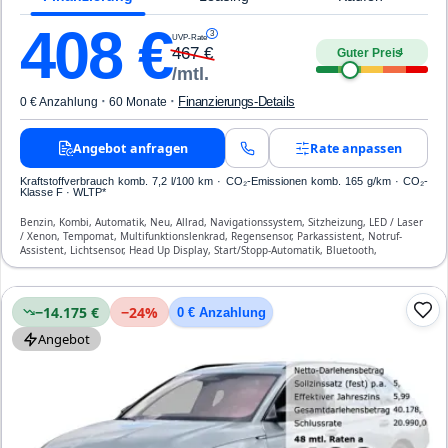
408
€
3
UVP-Rate
467
€
Guter Preis
4
/mtl.
·
·
Finanzierungs-Details
0 € Anzahlung
60 Monate
Angebot anfragen
Rate anpassen
Kraftstoffverbrauch komb. 7,2 l/100 km · CO₂-Emissionen komb. 165 g/km · CO₂-
Klasse F · WLTP*
Benzin, Kombi, Automatik, Neu, Allrad, Navigationssystem, Sitzheizung, LED / Laser
/ Xenon, Tempomat, Multifunktionslenkrad, Regensensor, Parkassistent, Notruf-
Assistent, Lichtsensor, Head Up Display, Start/Stopp-Automatik, Bluetooth,
Freisprecheinrichtung, Verkehrszeichen-Erkennung, ESP, ABS, Klimaanlage, Front-
und Seiten-Airbags
−14.175 €
−
24
%
0 € Anzahlung
Angebot