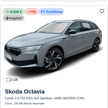
Start/Stopp-Automatik, Bluetooth, Freisprecheinrichtung, Verkehrszeichen-
Erkennung, ESP, ABS, Klimaautomatik, Front-, Seiten- und weitere Airbags
−6.858 €
−
11
%
0 € Anzahlung
Angebot
1
|
15
Skoda
Octavia
Combi 2.0 TSI DSG 4x4 Sportline +AHK+MATRIX+CAN...
10 km
·
·
150 kW
·
Benzin
·
Automatik