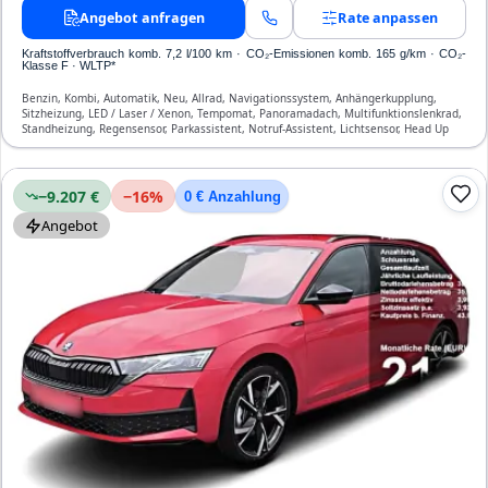
Angebot anfragen
Rate anpassen
Kraftstoffverbrauch komb. 7,2 l/100 km · CO₂-Emissionen komb. 165 g/km · CO₂-
Klasse F · WLTP*
Benzin, Kombi, Automatik, Neu, Allrad, Navigationssystem, Anhängerkupplung,
Sitzheizung, LED / Laser / Xenon, Tempomat, Panoramadach, Multifunktionslenkrad,
Standheizung, Regensensor, Parkassistent, Notruf-Assistent, Lichtsensor, Head Up
Display, Start/Stopp-Automatik, Verkehrszeichen-Erkennung, ESP, ABS,
Klimatisierung, Front- und Seiten-Airbags
−9.207 €
−
16
%
0 € Anzahlung
Angebot