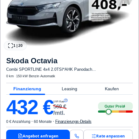
1
|
20
Skoda
Octavia
Combi SPORTLINE 4x4 2.0TSI*AHK Panodach...
0 km
·
·
150 kW
·
Benzin
·
Automatik
Finanzierung
Leasing
Kaufen
432
€
3
UVP-Rate
569
€
Guter Preis
4
/mtl.
·
·
Finanzierungs-Details
0 € Anzahlung
60 Monate
Angebot anfragen
Rate anpassen