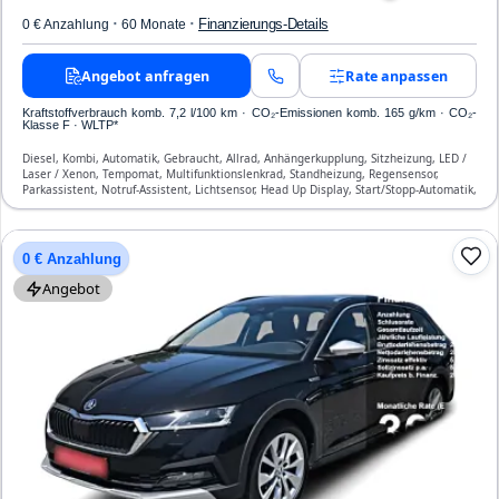
·
·
Finanzierungs-Details
0 € Anzahlung
60 Monate
Angebot anfragen
Rate anpassen
Kraftstoffverbrauch komb. 7,2 l/100 km · CO₂-Emissionen komb. 165 g/km · CO₂-
Klasse F · WLTP*
Diesel, Kombi, Automatik, Gebraucht, Allrad, Anhängerkupplung, Sitzheizung, LED /
Laser / Xenon, Tempomat, Multifunktionslenkrad, Standheizung, Regensensor,
Parkassistent, Notruf-Assistent, Lichtsensor, Head Up Display, Start/Stopp-Automatik,
Bluetooth, Freisprecheinrichtung, Verkehrszeichen-Erkennung, ESP, ABS,
Klimaanlage, Front- und Seiten-Airbags
0 € Anzahlung
Angebot