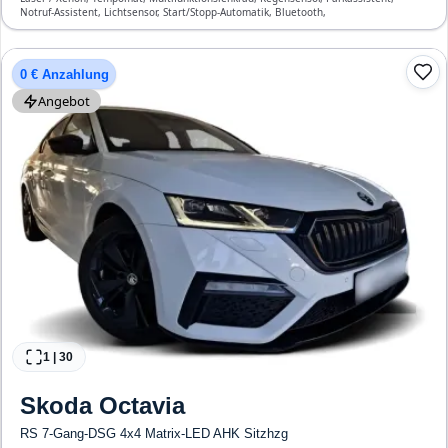
Notruf-Assistent, Lichtsensor, Start/Stopp-Automatik, Bluetooth,
Freisprecheinrichtung, ESP, ABS, Klimaanlage, Front- und Seiten-Airbags
0 € Anzahlung
Angebot
1
|
30
Skoda
Octavia
RS 7-Gang-DSG 4x4 Matrix-LED AHK Sitzhzg