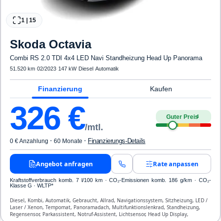
1
|
15
Skoda
Octavia
Combi RS 2.0 TDI 4x4 LED Navi Standheizung Head Up Panorama
51.520 km
·
02/2023
·
147 kW
·
Diesel
·
Automatik
Finanzierung
Kaufen
326
€
Guter Preis
4
/mtl.
·
·
Finanzierungs-Details
0 € Anzahlung
60 Monate
Angebot anfragen
Rate anpassen
Kraftstoffverbrauch komb. 7 l/100 km · CO₂-Emissionen komb. 186 g/km · CO₂-
Klasse G · WLTP*
Diesel, Kombi, Automatik, Gebraucht, Allrad, Navigationssystem, Sitzheizung, LED /
Laser / Xenon, Tempomat, Panoramadach, Multifunktionslenkrad, Standheizung,
Regensensor, Parkassistent, Notruf-Assistent, Lichtsensor, Head Up Display,