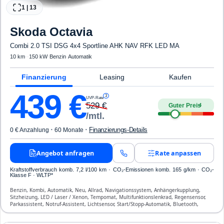
1
|
13
Skoda
Octavia
Combi 2.0 TSI DSG 4x4 Sportline AHK NAV RFK LED MA
10 km
·
·
150 kW
·
Benzin
·
Automatik
Finanzierung
Leasing
Kaufen
439
€
3
UVP-Rate
529
€
Guter Preis
4
/mtl.
·
·
Finanzierungs-Details
0 € Anzahlung
60 Monate
Angebot anfragen
Rate anpassen
Kraftstoffverbrauch komb. 7,2 l/100 km · CO₂-Emissionen komb. 165 g/km · CO₂-
Klasse F · WLTP*
Benzin, Kombi, Automatik, Neu, Allrad, Navigationssystem, Anhängerkupplung,
Sitzheizung, LED / Laser / Xenon, Tempomat, Multifunktionslenkrad, Regensensor,
Parkassistent, Notruf-Assistent, Lichtsensor, Start/Stopp-Automatik, Bluetooth,
Freisprecheinrichtung, Verkehrszeichen-Erkennung, ESP, ABS, Klimaanlage, Front-
und Seiten-Airbags