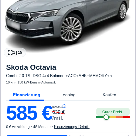
1
|
15
Skoda
Octavia
Combi 2.0 TSI DSG 4x4 Balance +ACC+AHK+MEMORY+h...
10 km
·
·
150 kW
·
Benzin
·
Automatik
Finanzierung
Leasing
Kaufen
585
€
3
UVP-Rate
639
€
Guter Preis
4
/mtl.
·
·
Finanzierungs-Details
0 € Anzahlung
48 Monate