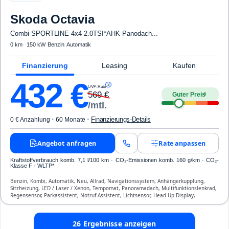
Skoda
Octavia
Combi SPORTLINE 4x4 2.0TSI*AHK Panodach...
0 km
·
·
150 kW
·
Benzin
·
Automatik
Finanzierung
Leasing
Kaufen
432
€
3
UVP-Rate
569
€
Guter Preis
4
/mtl.
·
·
Finanzierungs-Details
0 € Anzahlung
60 Monate
Angebot anfragen
Rate anpassen
Kraftstoffverbrauch komb. 7,1 l/100 km · CO₂-Emissionen komb. 160 g/km · CO₂-
Klasse F · WLTP*
Benzin, Kombi, Automatik, Neu, Allrad, Navigationssystem, Anhängerkupplung,
Sitzheizung, LED / Laser / Xenon, Tempomat, Panoramadach, Multifunktionslenkrad,
Regensensor, Parkassistent, Notruf-Assistent, Lichtsensor, Head Up Display,
Start/Stopp-Automatik, Bluetooth, Freisprecheinrichtung, Verkehrszeichen-
Erkennung, ESP, ABS, Klimatisierung, Front- und Seiten-Airbags
26
Ergebnisse anzeigen