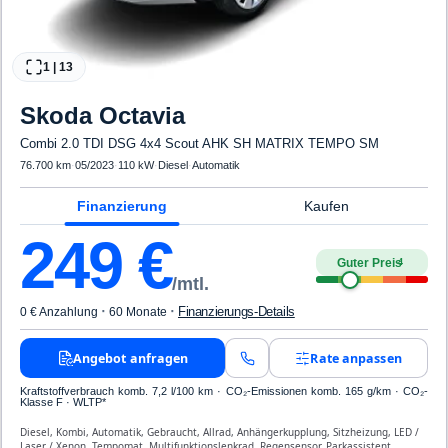
1
|
13
Skoda
Octavia
Combi 2.0 TDI DSG 4x4 Scout AHK SH MATRIX TEMPO SM
76.700 km
·
05/2023
·
110 kW
·
Diesel
·
Automatik
Finanzierung
Kaufen
249
€
Guter Preis
4
/mtl.
·
·
Finanzierungs-Details
0 € Anzahlung
60 Monate
Angebot anfragen
Rate anpassen
Kraftstoffverbrauch komb. 7,2 l/100 km · CO₂-Emissionen komb. 165 g/km · CO₂-
Klasse F · WLTP*
Diesel, Kombi, Automatik, Gebraucht, Allrad, Anhängerkupplung, Sitzheizung, LED /
Laser / Xenon, Tempomat, Multifunktionslenkrad, Regensensor, Parkassistent,