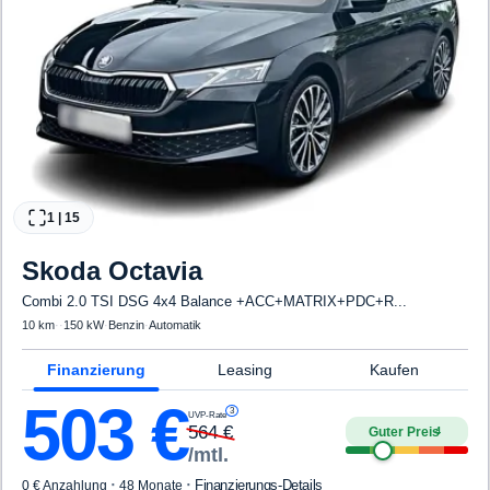
1
|
15
Skoda
Octavia
Combi 2.0 TSI DSG 4x4 Balance +ACC+MATRIX+PDC+R...
10 km
·
·
150 kW
·
Benzin
·
Automatik
Finanzierung
Leasing
Kaufen
503
€
3
UVP-Rate
564
€
Guter Preis
4
/mtl.
·
·
Finanzierungs-Details
0 € Anzahlung
48 Monate