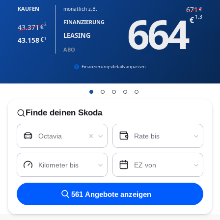
KAUFEN
671
monatlich z.B.
664
1,3
FINANZIERUNG
2
43.371
LEASING
43.158
1
ABO
Finanzierungsdetails anpassen
Finde
deinen Skoda
Octavia
Rate bis
Kilometer bis
EZ von
561
Angebote anzeigen