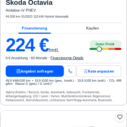
Skoda
Octavia
Ambition iV PHEV
44.200 km
·
01/2023
·
110 kW
·
Hybrid
·
Automatik
Finanzierung
Kaufen
224
€
Guter Preis
4
/mtl.
·
·
Finanzierungs-Details
0 € Anzahlung
60 Monate
Angebot anfragen
Rate anpassen
49,9 kWh/100 km
+ 19,9 l/100 km (gew., komb.) · 19,9 l/100 km (entl.) · CO₂ 499
g/km · Klasse G (gew.) / G (entl.)*
Hybrid (Elektro / Benzin), Kombi, Automatik, Gebraucht, Frontantrieb,
Anhängerkupplung, LED / Laser / Xenon, Multifunktionslenkrad, Regensensor,
Parkassistent, Notruf-Assistent, Lichtsensor, Start/Stopp-Automatik, Bluetooth,
Freisprecheinrichtung, ESP, ABS, Klimaautomatik, Front-, Seiten- und weitere Airbags