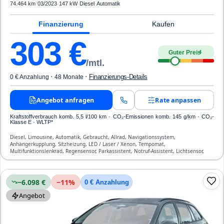
74.464 km
·
03/2023
·
147 kW
·
Diesel
·
Automatik
Finanzierung
Kaufen
303
€
Guter Preis
4
/mtl.
·
·
Finanzierungs-Details
0 € Anzahlung
48 Monate
Angebot anfragen
Rate anpassen
Kraftstoffverbrauch komb. 5,5 l/100 km · CO₂-Emissionen komb. 145 g/km · CO₂-
Klasse E · WLTP*
Diesel, Limousine, Automatik, Gebraucht, Allrad, Navigationssystem,
Anhängerkupplung, Sitzheizung, LED / Laser / Xenon, Tempomat,
Multifunktionslenkrad, Regensensor, Parkassistent, Notruf-Assistent, Lichtsensor,
Start/Stopp-Automatik, Bluetooth, Freisprecheinrichtung, ESP, ABS, Klimatisierung,
Front-, Seiten- und weitere Airbags
−6.098 €
−
11
%
0 € Anzahlung
Angebot