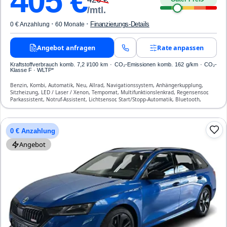
405
€
/mtl.
·
·
Finanzierungs-Details
0 € Anzahlung
60 Monate
Angebot anfragen
Rate anpassen
Kraftstoffverbrauch komb. 7,2 l/100 km · CO₂-Emissionen komb. 162 g/km · CO₂-
Klasse F · WLTP*
Benzin, Kombi, Automatik, Neu, Allrad, Navigationssystem, Anhängerkupplung,
Sitzheizung, LED / Laser / Xenon, Tempomat, Multifunktionslenkrad, Regensensor,
Parkassistent, Notruf-Assistent, Lichtsensor, Start/Stopp-Automatik, Bluetooth,
Freisprecheinrichtung, Verkehrszeichen-Erkennung, ESP, ABS, Klimatisierung, Front-,
Seiten- und weitere Airbags
0 € Anzahlung
Angebot