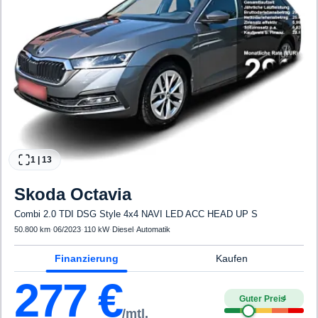
1
|
13
Skoda
Octavia
Combi 2.0 TDI DSG Style 4x4 NAVI LED ACC HEAD UP S
50.800 km
·
06/2023
·
110 kW
·
Diesel
·
Automatik
Finanzierung
Kaufen
277
€
Guter Preis
4
/mtl.