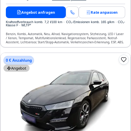
Angebot anfragen
Rate anpassen
Kraftstoffverbrauch komb. 7,2 l/100 km · CO₂-Emissionen komb. 165 g/km · CO₂-
Klasse F · WLTP*
Benzin, Kombi, Automatik, Neu, Allrad, Navigationssystem, Sitzheizung, LED / Laser
/ Xenon, Tempomat, Multifunktionslenkrad, Regensensor, Parkassistent, Notruf-
Assistent, Lichtsensor, Start/Stopp-Automatik, Verkehrszeichen-Erkennung, ESP, ABS,
Klimatisierung, Front- und Seiten-Airbags
0 € Anzahlung
Angebot