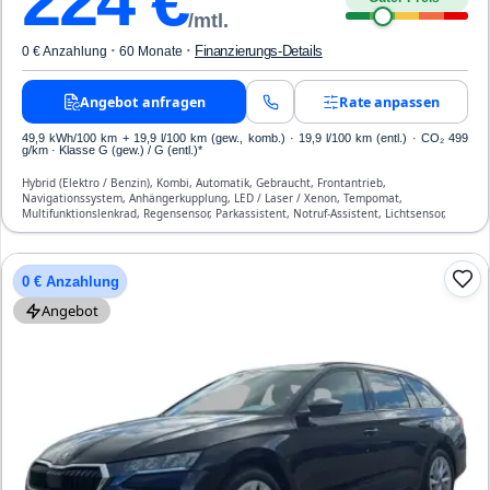
224
€
/mtl.
·
·
Finanzierungs-Details
0 € Anzahlung
60 Monate
Angebot anfragen
Rate anpassen
49,9 kWh/100 km
+ 19,9 l/100 km (gew., komb.) · 19,9 l/100 km (entl.) · CO₂ 499
g/km · Klasse G (gew.) / G (entl.)*
Hybrid (Elektro / Benzin), Kombi, Automatik, Gebraucht, Frontantrieb,
Navigationssystem, Anhängerkupplung, LED / Laser / Xenon, Tempomat,
Multifunktionslenkrad, Regensensor, Parkassistent, Notruf-Assistent, Lichtsensor,
Start/Stopp-Automatik, Bluetooth, Freisprecheinrichtung, ESP, ABS, Klimatisierung,
Front-, Seiten- und weitere Airbags
0 € Anzahlung
Angebot