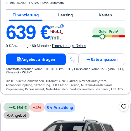
10 km
·
04/2026
·
177 kW
·
Diesel
·
Automatik
Finanzierung
Leasing
Kaufen
639
€
3
UVP-Rate
664
€
Guter Preis
4
/mtl.
·
·
Finanzierungs-Details
0 € Anzahlung
60 Monate
Angebot anfragen
Rate anpassen
Kraftstoffverbrauch komb. 10,5 l/100 km · CO₂-Emissionen komb. 275 g/km · CO₂-
Klasse G · WLTP*
Diesel, SUV/Geländewagen, Automatik, Neu, Allrad, Navigationssystem,
Anhängerkupplung, Sitzheizung, LED / Laser / Xenon, Multifunktionslenkrad,
Regensensor, Parkassistent, Notruf-Assistent, Verkehrszeichen-Erkennung, ESP, ABS,
Klimatisierung, Airbag
−3.164 €
−
4
%
0 € Anzahlung
Angebot