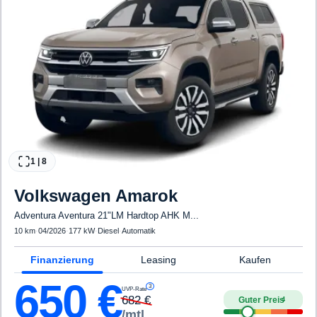
1
|
8
Volkswagen
Amarok
Adventura Aventura 21"LM Hardtop AHK M...
10 km
·
04/2026
·
177 kW
·
Diesel
·
Automatik
Finanzierung
Leasing
Kaufen
650
€
3
UVP-Rate
682
€
Guter Preis
4
/mtl.