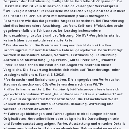
Zeitpunkt der Erstzulassung maßgebliche Hersteller-UVP gemeint. Die
Hersteller-UVP ist kein früher von auto.de verlangter Verkaufspreis.
³
UVP-Vergleichsrate
: Rechnerische monatliche Vergleichsrate auf Basis
der Hersteller-UVP. Sie wird mit denselben produktbezogenen
Parametern wie das dargestellte Angebot berechnet. Bei Finanzierung
sind dies insbesondere Anzahlung, Laufzeit, Soll- und Effektivzins sowie
gegebenenfalls die Schlussrate; bei Leasing insbesondere
Sonderzahlung, Laufzeit und Laufleistung. Die UVP-Vergleichsrate ist
keine früher von auto.de verlangte Rate.
⁴ Preisbewertung: Die Preisbewertung vergleicht den aktuellen
Fahrzeugpreis mit vergleichbaren Fahrzeugangeboten. Berücksichtigt
werden insbesondere Modell, Variante, Erstzulassung, Laufleistung,
Antrieb und Ausstattung. „Top-Preis“, „Guter Preis“ und „Erhöhter
Preis“ kennzeichnen die Position des Angebots innerhalb dieses
Vergleichs. Die Bewertung bezieht sich nicht auf Finanzierungs- oder
Leasingkonditionen. Stand: 6.8.2026.
* Verbrauchs- und Emissionsangaben: Die angegebenen Verbrauchs-,
Stromverbrauchs- und CO₂-Werte wurden nach dem WLTP-
Prüfverfahren ermittelt. Bei Plug-in-Hybridfahrzeugen beziehen sich
„gewichtet kombiniert“ und „bei entladener Batterie kombiniert“ auf
die jeweils dargestellten Betriebszustände. Die tatsächlichen Werte
können insbesondere durch Fahrweise, Beladung, Witterung und
weitere Faktoren abweichen.
**
Fahrzeugabbildungen und Fahrzeugdaten
: Abbildungen können
Originalfotos, Herstellerbilder oder beispielhafte Darstellungen sein
und Sonderausstattung zeigen. Farbe, Ausstattung und einzelne Details
können vom konkreten Fahrzeug abweichen. Fahrzeugdaten werden