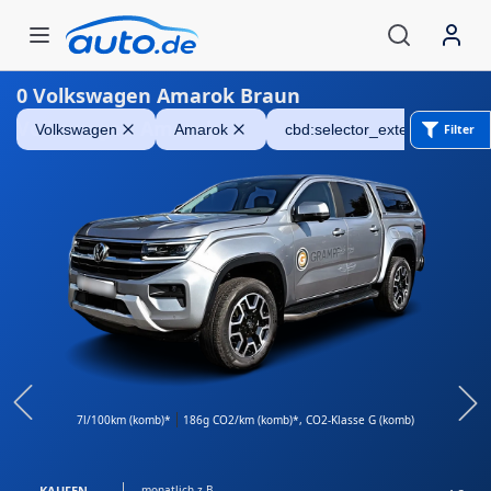
0
Volkswagen Amarok Braun
Volkswagen Amarok
Volkswagen
Amarok
cbd:selector_exteriorColor_b
Filter
7l/100km (komb)*
186g CO2/km (komb)*
, CO2-Klasse G (komb)
KAUFEN
monatlich z.B.