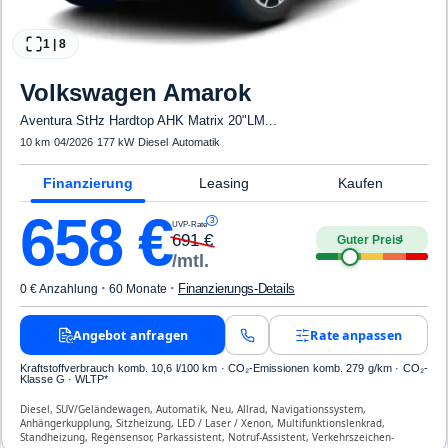
1
|
8
Volkswagen
Amarok
Aventura StHz Hardtop AHK Matrix 20"LM...
10 km
·
04/2026
·
177 kW
·
Diesel
·
Automatik
Finanzierung
Leasing
Kaufen
658
€
3
UVP-Rate
691
€
Guter Preis
4
/mtl.
·
·
Finanzierungs-Details
0 € Anzahlung
60 Monate
Angebot anfragen
Rate anpassen
Kraftstoffverbrauch komb. 10,6 l/100 km · CO₂-Emissionen komb. 279 g/km · CO₂-
Klasse G · WLTP*
Diesel, SUV/Geländewagen, Automatik, Neu, Allrad, Navigationssystem,
Anhängerkupplung, Sitzheizung, LED / Laser / Xenon, Multifunktionslenkrad,
Standheizung, Regensensor, Parkassistent, Notruf-Assistent, Verkehrszeichen-