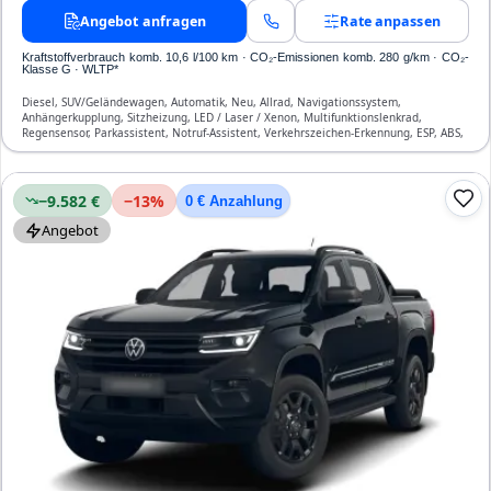
Angebot anfragen
Rate anpassen
Kraftstoffverbrauch komb. 10,6 l/100 km · CO₂-Emissionen komb. 280 g/km · CO₂-
Klasse G · WLTP*
Diesel, SUV/Geländewagen, Automatik, Neu, Allrad, Navigationssystem,
Anhängerkupplung, Sitzheizung, LED / Laser / Xenon, Multifunktionslenkrad,
Regensensor, Parkassistent, Notruf-Assistent, Verkehrszeichen-Erkennung, ESP, ABS,
Klimatisierung, Airbag
−9.582 €
−
13
%
0 € Anzahlung
Angebot