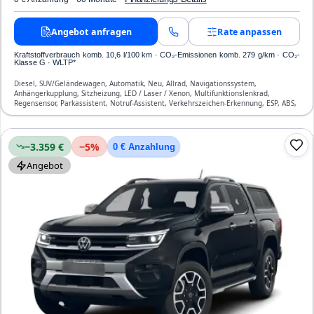
Angebot anfragen
Rate anpassen
Kraftstoffverbrauch komb. 10,6 l/100 km · CO₂-Emissionen komb. 279 g/km · CO₂-
Klasse G · WLTP*
Diesel, SUV/Geländewagen, Automatik, Neu, Allrad, Navigationssystem,
Anhängerkupplung, Sitzheizung, LED / Laser / Xenon, Multifunktionslenkrad,
Regensensor, Parkassistent, Notruf-Assistent, Verkehrszeichen-Erkennung, ESP, ABS,
Klimatisierung, Airbag
−3.359 €
−
5
%
0 € Anzahlung
Angebot