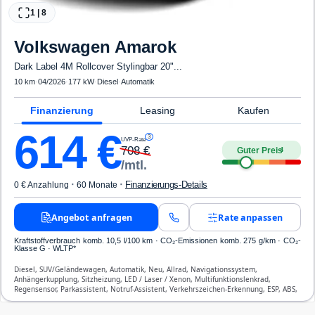
1
|
8
Volkswagen
Amarok
Dark Label 4M Rollcover Stylingbar 20"...
10 km
·
04/2026
·
177 kW
·
Diesel
·
Automatik
Finanzierung
Leasing
Kaufen
614
€
3
UVP-Rate
708
€
Guter Preis
4
/mtl.
·
·
Finanzierungs-Details
0 € Anzahlung
60 Monate
Angebot anfragen
Rate anpassen
Kraftstoffverbrauch komb. 10,5 l/100 km · CO₂-Emissionen komb. 275 g/km · CO₂-
Klasse G · WLTP*
Diesel, SUV/Geländewagen, Automatik, Neu, Allrad, Navigationssystem,
Anhängerkupplung, Sitzheizung, LED / Laser / Xenon, Multifunktionslenkrad,
Regensensor, Parkassistent, Notruf-Assistent, Verkehrszeichen-Erkennung, ESP, ABS,
Klimatisierung, Airbag