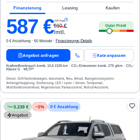
Finanzierung
Leasing
Kaufen
587
€
3
UVP-Rate
610
€
Guter Preis
4
/mtl.
·
·
Finanzierungs-Details
0 € Anzahlung
60 Monate
Angebot anfragen
Rate anpassen
Kraftstoffverbrauch komb. 10,6 l/100 km · CO₂-Emissionen komb. 279 g/km · CO₂-
Klasse G · WLTP*
Diesel, SUV/Geländewagen, Automatik, Neu, Allrad, Navigationssystem,
Anhängerkupplung, Sitzheizung, LED / Laser / Xenon, Tempomat,
Multifunktionslenkrad, Regensensor, Parkassistent, Notruf-Assistent,
Verkehrszeichen-Erkennung, ESP, ABS, Klimatisierung, Airbag
−3.239 €
−
5
%
0 € Anzahlung
Angebot