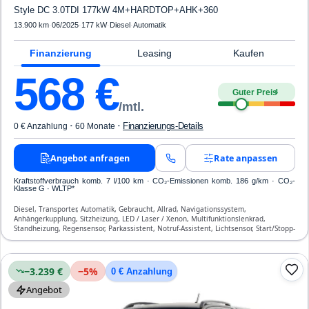
Style DC 3.0TDI 177kW 4M+HARDTOP+AHK+360
13.900 km
·
06/2025
·
177 kW
·
Diesel
·
Automatik
Finanzierung
Leasing
Kaufen
568
€
Guter Preis
4
/mtl.
·
·
Finanzierungs-Details
0 € Anzahlung
60 Monate
Angebot anfragen
Rate anpassen
Kraftstoffverbrauch komb. 7 l/100 km · CO₂-Emissionen komb. 186 g/km · CO₂-
Klasse G · WLTP*
Diesel, Transporter, Automatik, Gebraucht, Allrad, Navigationssystem,
Anhängerkupplung, Sitzheizung, LED / Laser / Xenon, Multifunktionslenkrad,
Standheizung, Regensensor, Parkassistent, Notruf-Assistent, Lichtsensor, Start/Stopp-
Automatik, Freisprecheinrichtung, Verkehrszeichen-Erkennung, ESP, ABS,
Klimatisierung, Front-, Seiten- und weitere Airbags
−3.239 €
−
5
%
0 € Anzahlung
Angebot