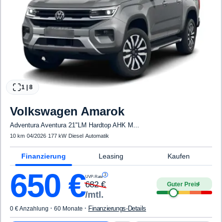
1
|
8
Volkswagen
Amarok
Adventura Aventura 21"LM Hardtop AHK M...
10 km
·
04/2026
·
177 kW
·
Diesel
·
Automatik
Finanzierung
Leasing
Kaufen
650
€
3
UVP-Rate
682
€
Guter Preis
4
/mtl.
·
·
Finanzierungs-Details
0 € Anzahlung
60 Monate