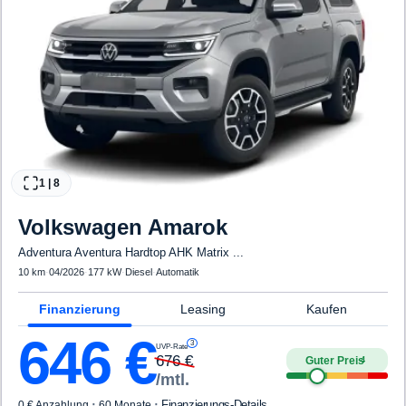
1
|
8
Volkswagen
Amarok
Adventura Aventura Hardtop AHK Matrix ...
10 km
·
04/2026
·
177 kW
·
Diesel
·
Automatik
Finanzierung
Leasing
Kaufen
646
€
3
UVP-Rate
676
€
Guter Preis
4
/mtl.
·
·
Finanzierungs-Details
0 € Anzahlung
60 Monate