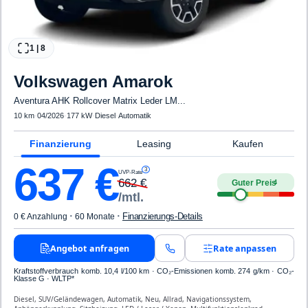
1
|
8
Volkswagen
Amarok
Aventura AHK Rollcover Matrix Leder LM...
10 km
·
04/2026
·
177 kW
·
Diesel
·
Automatik
Finanzierung
Leasing
Kaufen
637
€
3
UVP-Rate
662
€
Guter Preis
4
/mtl.
·
·
Finanzierungs-Details
0 € Anzahlung
60 Monate
Angebot anfragen
Rate anpassen
Kraftstoffverbrauch komb. 10,4 l/100 km · CO₂-Emissionen komb. 274 g/km · CO₂-
Klasse G · WLTP*
Diesel, SUV/Geländewagen, Automatik, Neu, Allrad, Navigationssystem,