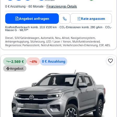
·
·
Finanzierungs-Details
0 € Anzahlung
60 Monate
Angebot anfragen
Rate anpassen
Kraftstoffverbrauch komb. 10,6 l/100 km · CO₂-Emissionen komb. 280 g/km · CO₂-
Klasse G · WLTP*
Diesel, SUV/Geländewagen, Automatik, Neu, Allrad, Navigationssystem,
Anhängerkupplung, Sitzheizung, LED / Laser / Xenon, Multifunktionslenkrad,
Regensensor, Parkassistent, Notruf-Assistent, Verkehrszeichen-Erkennung, ESP, ABS,
Klimatisierung, Airbag
−2.569 €
−
4
%
0 € Anzahlung
Angebot