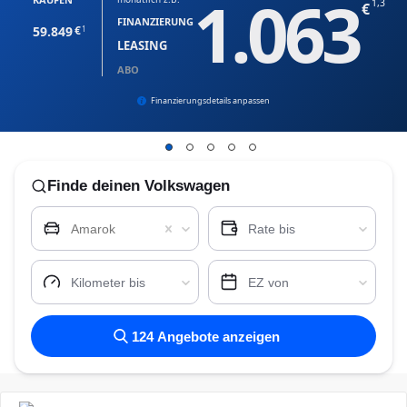
1.063
1,3
FINANZIERUNG
59.849
1
LEASING
ABO
Finanzierungsdetails anpassen
Finde
deinen Volkswagen
Amarok
Rate bis
Kilometer bis
EZ von
124
Angebote anzeigen