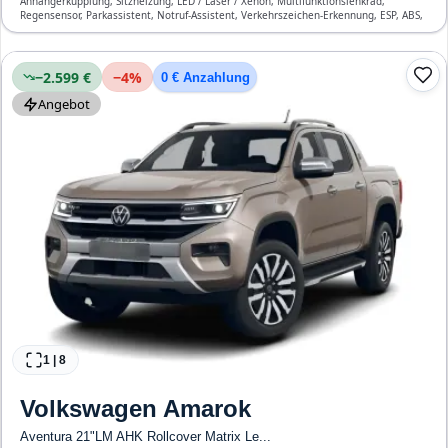
Anhängerkupplung, Sitzheizung, LED / Laser / Xenon, Multifunktionslenkrad,
Regensensor, Parkassistent, Notruf-Assistent, Verkehrszeichen-Erkennung, ESP, ABS,
Klimatisierung, Airbag
−2.599 €
−
4
%
0 € Anzahlung
Angebot
1
|
8
Volkswagen
Amarok
Aventura 21"LM AHK Rollcover Matrix Le...