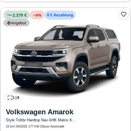
Erkennung, ESP, ABS, Klimatisierung, Airbag
−2.379 €
−
4
%
0 € Anzahlung
Angebot
1
|
8
Volkswagen
Amarok
Style Trittbr Hardtop Nav AHK Matrix K...
10 km
·
04/2026
·
177 kW
·
Diesel
·
Automatik