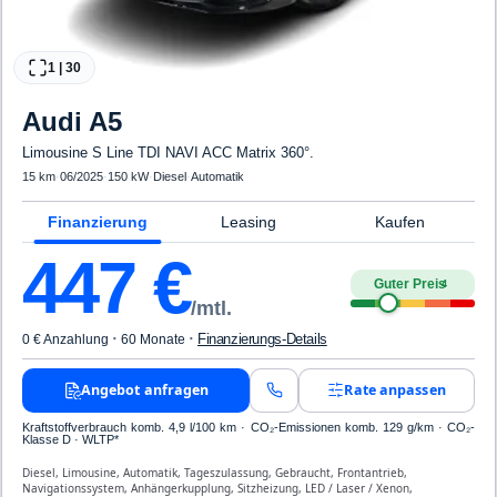
1
|
30
Audi
A5
Limousine S Line TDI NAVI ACC Matrix 360°.
15 km
·
06/2025
·
150 kW
·
Diesel
·
Automatik
Finanzierung
Leasing
Kaufen
447
€
Guter Preis
4
/mtl.
·
·
Finanzierungs-Details
0 € Anzahlung
60 Monate
Angebot anfragen
Rate anpassen
Kraftstoffverbrauch komb. 4,9 l/100 km · CO₂-Emissionen komb. 129 g/km · CO₂-
Klasse D · WLTP*
Diesel, Limousine, Automatik, Tageszulassung, Gebraucht, Frontantrieb,
Navigationssystem, Anhängerkupplung, Sitzheizung, LED / Laser / Xenon,