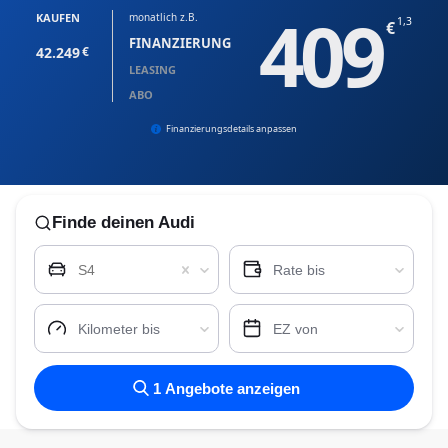
409
KAUFEN
monatlich z.B.
1,3
FINANZIERUNG
42.249
LEASING
ABO
Finanzierungsdetails anpassen
Finde
deinen Audi
S4
Rate bis
Kilometer bis
EZ von
1
Angebote anzeigen