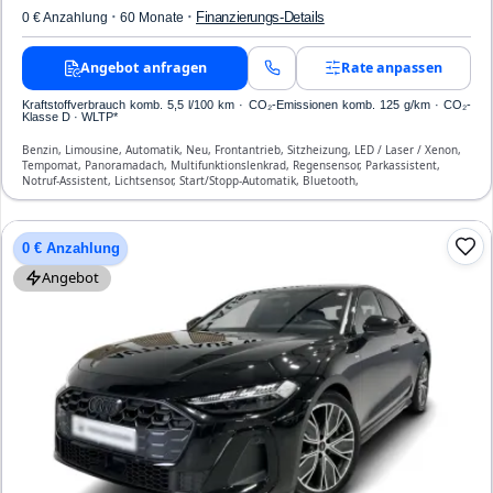
·
·
Finanzierungs-Details
0 € Anzahlung
60 Monate
Angebot anfragen
Rate anpassen
Kraftstoffverbrauch komb. 5,5 l/100 km · CO₂-Emissionen komb. 125 g/km · CO₂-
Klasse D · WLTP*
Benzin, Limousine, Automatik, Neu, Frontantrieb, Sitzheizung, LED / Laser / Xenon,
Tempomat, Panoramadach, Multifunktionslenkrad, Regensensor, Parkassistent,
Notruf-Assistent, Lichtsensor, Start/Stopp-Automatik, Bluetooth,
Freisprecheinrichtung, Verkehrszeichen-Erkennung, ESP, ABS, Klimatisierung, Front-,
Seiten- und weitere Airbags
0 € Anzahlung
Angebot