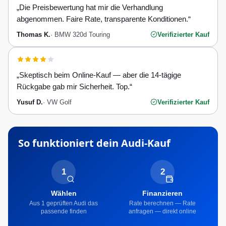
„
Die Preisbewertung hat mir die Verhandlung
abgenommen. Faire Rate, transparente Konditionen.
“
Thomas K.
·
BMW 320d Touring
Verifizierter Kauf
„
Skeptisch beim Online-Kauf — aber die 14-tägige
Rückgabe gab mir Sicherheit. Top.
“
Yusuf D.
·
VW Golf
Verifizierter Kauf
So funktioniert dein
Audi
-Kauf
1
2
Wählen
Finanzieren
Aus 1 geprüften Audi das
Rate berechnen — Rate
passende finden
anfragen — direkt online