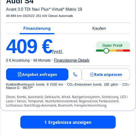
Audi
S4
Avant 3.0 TDI Navi Plus* Virtual* Matrix 19
49.984 km
·
03/2022
·
251 kW
·
Diesel
·
Automatik
Finanzierung
Kaufen
409
€
Guter Preis
4
/mtl.
·
·
Finanzierungs-Details
0 € Anzahlung
48 Monate
Angebot anfragen
Rate anpassen
Kraftstoffverbrauch komb. 8 l/100 km · CO₂-Emissionen komb. 185 g/km · CO₂-
Klasse G · WLTP*
Diesel, Kombi, Automatik, Gebraucht, Allrad, Navigationssystem, Sitzheizung, LED /
Laser / Xenon, Tempomat, Multifunktionslenkrad, Regensensor, Parkassistent,
Lichtsensor, Start/Stopp-Automatik, Bluetooth, Freisprecheinrichtung,
Verkehrszeichen-Erkennung, ESP, ABS, Klimatisierung, Front- und Seiten-Airbags
1
Ergebnisse anzeigen