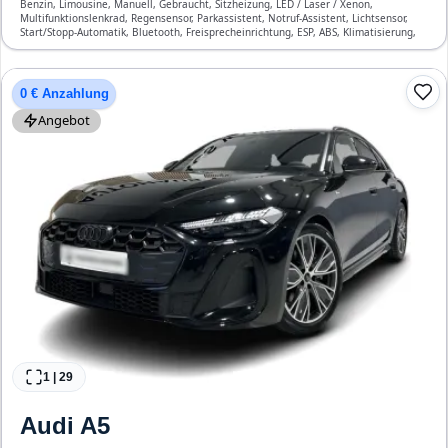
Benzin, Limousine, Manuell, Gebraucht, Sitzheizung, LED / Laser / Xenon,
Multifunktionslenkrad, Regensensor, Parkassistent, Notruf-Assistent, Lichtsensor,
Start/Stopp-Automatik, Bluetooth, Freisprecheinrichtung, ESP, ABS, Klimatisierung,
Front-, Seiten- und weitere Airbags
0 € Anzahlung
Angebot
1
|
29
Audi
A5