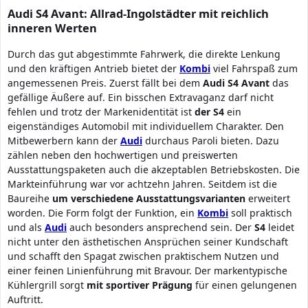
Audi S4 Avant: Allrad-Ingolstädter mit reichlich
inneren Werten
Durch das gut abgestimmte Fahrwerk, die direkte Lenkung
und den kräftigen Antrieb bietet der
Kombi
viel Fahrspaß zum
angemessenen Preis. Zuerst fällt bei dem
Audi S4 Avant
das
gefällige Äußere auf. Ein bisschen Extravaganz darf nicht
fehlen und trotz der Markenidentität ist
der S4
ein
eigenständiges Automobil mit individuellem Charakter. Den
Mitbewerbern kann der
Audi
durchaus Paroli bieten. Dazu
zählen neben den hochwertigen und preiswerten
Ausstattungspaketen auch die akzeptablen Betriebskosten. Die
Markteinführung war vor achtzehn Jahren. Seitdem ist die
Baureihe
um verschiedene Ausstattungsvarianten
erweitert
worden. Die Form folgt der Funktion, ein
Kombi
soll praktisch
und als
Audi
auch besonders ansprechend sein. Der
S4
leidet
nicht unter den ästhetischen Ansprüchen seiner Kundschaft
und schafft den Spagat zwischen praktischem Nutzen und
einer feinen Linienführung mit Bravour. Der markentypische
Kühlergrill sorgt
mit sportiver Prägung
für einen gelungenen
Auftritt.