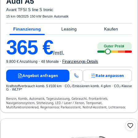
Audi
A5
Avant TFSI S line S tronic
15 km
·
08/2025
·
150 kW
·
Benzin
·
Automatik
Finanzierung
Leasing
Kaufen
365
€
Guter Preis
4
/mtl.
·
·
Finanzierungs-Details
9.800 € Anzahlung
48 Monate
Angebot anfragen
Rate anpassen
Kraftstoffverbrauch komb. 5 l/100 km · CO₂-Emissionen komb. 4 g/km · CO₂-Klasse
G · WLTP*
Benzin, Kombi, Automatik, Tageszulassung, Gebraucht, Frontantrieb,
Navigationssystem, Sitzheizung, LED / Laser / Xenon, Tempomat,
Multifunktionslenkrad, Regensensor, Parkassistent, Notruf-Assistent, Lichtsensor,
Bluetooth, Freisprecheinrichtung, Verkehrszeichen-Erkennung, ESP, ABS,
Klimatisierung, Airbag