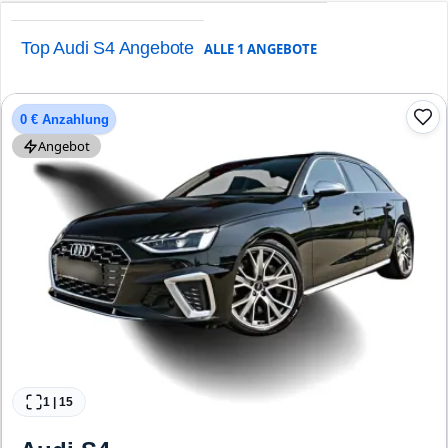
Top Audi S4 Angebote
ALLE
1
ANGEBOTE
0 € Anzahlung
Angebot
1
|
15