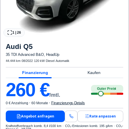
1
|
26
Audi
Q5
35 TDI Advanced B&O, HeadUp
44.444 km
·
08/2022
·
120 kW
·
Diesel
·
Automatik
Finanzierung
Kaufen
260
€
Guter Preis
4
/mtl.
·
·
Finanzierungs-Details
0 € Anzahlung
60 Monate
Angebot anfragen
Rate anpassen
Kraftstoffverbrauch komb. 8,4 l/100 km · CO₂-Emissionen komb. 195 g/km · CO₂-
Klasse G · WLTP*