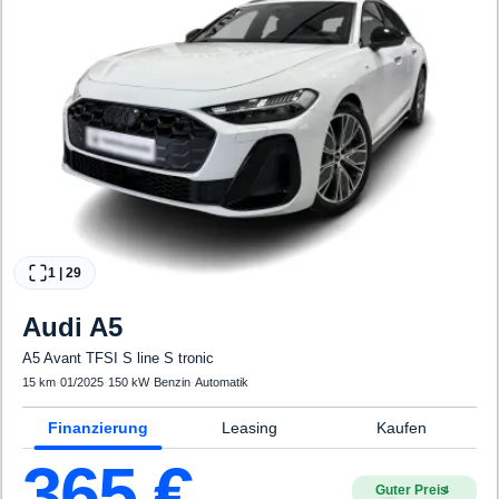
1
|
29
Audi
A5
A5 Avant TFSI S line S tronic
15 km
·
01/2025
·
150 kW
·
Benzin
·
Automatik
Finanzierung
Leasing
Kaufen
365
€
Guter Preis
4