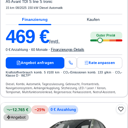
A5 Avant TDI S line S tronic
15 km
·
08/2025
·
150 kW
·
Diesel
·
Automatik
Finanzierung
Kaufen
469
€
Guter Preis
4
/mtl.
·
·
Finanzierungs-Details
0 € Anzahlung
60 Monate
Angebot anfragen
Rate anpassen
Kraftstoffverbrauch komb. 5 l/100 km · CO₂-Emissionen komb. 133 g/km · CO₂-
Klasse D · WLTP*
Diesel, Kombi, Automatik, Tageszulassung, Gebraucht, Frontantrieb,
Navigationssystem, Anhängerkupplung, Sitzheizung, LED / Laser / Xenon,
Tempomat, Multifunktionslenkrad, Regensensor, Parkassistent, Notruf-Assistent,
Lichtsensor, Start/Stopp-Automatik, Bluetooth, Freisprecheinrichtung,
Verkehrszeichen-Erkennung, ESP, ABS, Klimatisierung, Front- und Seiten-Airbags
−12.765 €
−
25
%
0 € Anzahlung
Angebot