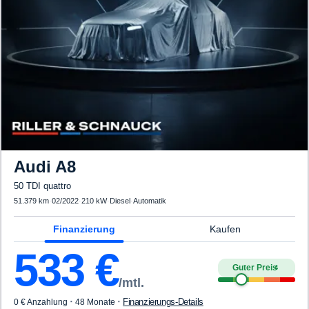
Audi
A8
50 TDI quattro
51.379 km
·
02/2022
·
210 kW
·
Diesel
·
Automatik
Finanzierung
Kaufen
533
€
Guter Preis
4
/mtl.
·
·
Finanzierungs-Details
0 € Anzahlung
48 Monate