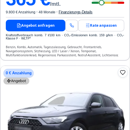
/mtl.
·
·
Finanzierungs-Details
9.800 € Anzahlung
48 Monate
Angebot anfragen
Rate anpassen
Kraftstoffverbrauch komb. 7 l/100 km · CO₂-Emissionen komb. 159 g/km · CO₂-
Klasse F · WLTP*
Benzin, Kombi, Automatik, Tageszulassung, Gebraucht, Frontantrieb,
Navigationssystem, Sitzheizung, LED / Laser / Xenon, Tempomat,
Multifunktionslenkrad, Regensensor, Parkassistent, Notruf-Assistent, Lichtsensor,
Bluetooth, Freisprecheinrichtung, Verkehrszeichen-Erkennung, ESP, ABS,
Klimatisierung, Airbag
0 € Anzahlung
Angebot