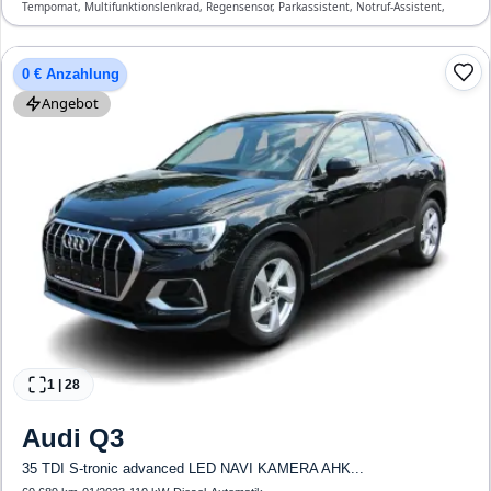
Tempomat, Multifunktionslenkrad, Regensensor, Parkassistent, Notruf-Assistent,
Lichtsensor, Start/Stopp-Automatik, Bluetooth, Freisprecheinrichtung,
Verkehrszeichen-Erkennung, ESP, ABS, Klimatisierung, Front- und Seiten-Airbags
0 € Anzahlung
Angebot
1
|
28
Audi
Q3
35 TDI S-tronic advanced LED NAVI KAMERA AHK...