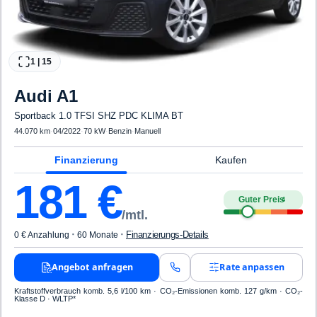
1
|
15
Audi
A1
Sportback 1.0 TFSI SHZ PDC KLIMA BT
44.070 km
·
04/2022
·
70 kW
·
Benzin
·
Manuell
Finanzierung
Kaufen
181
€
Guter Preis
4
/mtl.
·
·
Finanzierungs-Details
0 € Anzahlung
60 Monate
Angebot anfragen
Rate anpassen
Kraftstoffverbrauch komb. 5,6 l/100 km · CO₂-Emissionen komb. 127 g/km · CO₂-
Klasse D · WLTP*