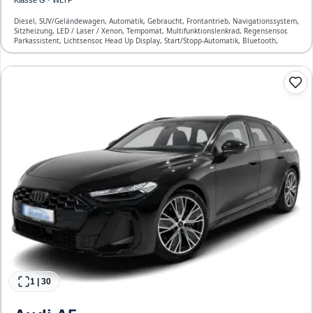
Diesel, SUV/Geländewagen, Automatik, Gebraucht, Frontantrieb, Navigationssystem,
Sitzheizung, LED / Laser / Xenon, Tempomat, Multifunktionslenkrad, Regensensor,
Parkassistent, Lichtsensor, Head Up Display, Start/Stopp-Automatik, Bluetooth,
Freisprecheinrichtung, ESP, ABS, Klimaautomatik, Front- und Seiten-Airbags
1
|
30