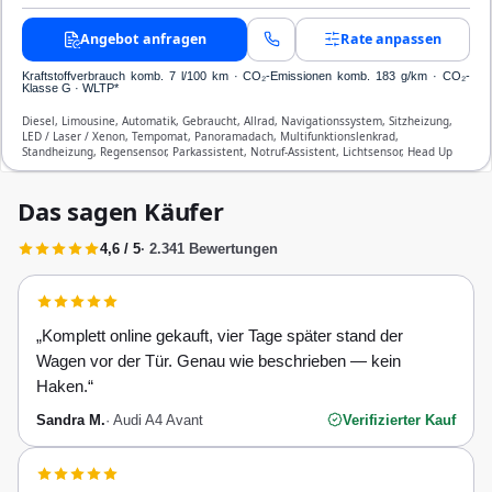
Angebot anfragen
Rate anpassen
Kraftstoffverbrauch komb. 7 l/100 km · CO₂-Emissionen komb. 183 g/km · CO₂-
Klasse G · WLTP*
Diesel, Limousine, Automatik, Gebraucht, Allrad, Navigationssystem, Sitzheizung,
LED / Laser / Xenon, Tempomat, Panoramadach, Multifunktionslenkrad,
Standheizung, Regensensor, Parkassistent, Notruf-Assistent, Lichtsensor, Head Up
Display, Start/Stopp-Automatik, Bluetooth, Freisprecheinrichtung, Verkehrszeichen-
Erkennung, ESP, ABS, Klimaautomatik, Front-, Seiten- und weitere Airbags
Das sagen Käufer
4,6 / 5
· 2.341 Bewertungen
„
Komplett online gekauft, vier Tage später stand der
Wagen vor der Tür. Genau wie beschrieben — kein
Haken.
“
Sandra M.
·
Audi A4 Avant
Verifizierter Kauf