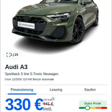
1
|
25
Audi
A3
Sportback S line S-Tronic Neuwagen
0 km
·
12/2026
·
110 kW
·
Benzin
·
Automatik
Finanzierung
Leasing
Kaufen
330
€
3
UVP-Rate
441
€
Guter Preis
4
/mtl.