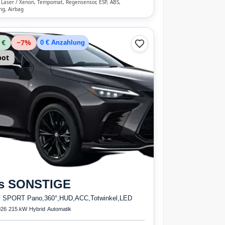
/ Laser / Xenon, Tempomat, Regensensor, ESP, ABS,
ng, Airbag
 €
−
7
%
0 € Anzahlung
bot
s
SONSTIGE
 SPORT Pano,360°,HUD,ACC,Totwinkel,LED
026
·
215 kW
·
Hybrid
·
Automatik