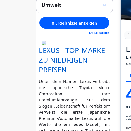
(0)
Stoff
(0)
Umwelt
Alle
LED / Laser / Xenon
(0)
Alcantara
(0)
1
Tempomat
(0)
Schadstoffklasse min. (Euro)
Velours
(0)
2
Panoramadach
(0)
0 Ergebnisse anzeigen
Kunstleder
(0)
3
egal
Multifunktionslenkrad
(0)
Andere
(0)
Detailsuche
4
Standheizung
(0)
Feinstaubplakette mind.
Regensensor
(0)
Unfallfahrzeug
L
LEXUS - TOP-MARKE
Parkassistent
grün (4)
gelb (3)
(0)
Nicht anzeigen
Notruf-Assistent
(0)
ZU NIEDRIGEN
E-
rot (2)
No
Lichtsensor
(0)
50
PREISEN
HU / AU neu
Head Up Display
(0)
Rußpartikelfilter
Scheckheft gepflegt
Start/Stopp-Automatik
(0)
Unter dem Namen Lexus vertreibt
Zusätzliche Garantie
Bluetooth
(0)
die japanische Toyota Motor
Nichtraucher
Freisprecheinrichtung
(0)
Corporation ihre
Verkehrszeichen-
Premiumfahrzeuge. Mit dem
Erkennung
(0)
Slogan „Leidenschaft für Perfektion“
0 
ESP
(0)
verweist die erste japanische
ABS
(0)
45
Premium-Automarke Lexus auf die
499
Klimatisierung
(0)
Werte, die ein jedes Modell, mit
Hyb
Airbag
sich bringt.Modernste Technik und
(0)