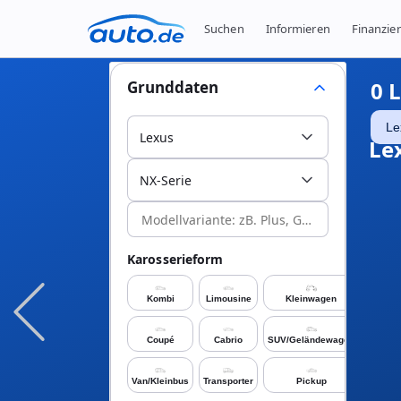
Suchen
Informieren
Finanzie
0
L
Grunddaten
Le
Lexus
Le
NX-Serie
Karosserieform
Kombi
Limousine
Kleinwagen
Coupé
Cabrio
SUV/Geländewagen
Van/Kleinbus
Transporter
Pickup