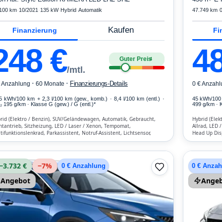
100 km
·
10/2021
·
135 kW
·
Hybrid
·
Automatik
47.749 km
·
Kaufen
Finanzierung
Fi
248
€
4
Guter Preis
4
/mtl.
·
·
Finanzierungs-Details
€ Anzahlung
60 Monate
0 € Anzahl
,5 kWh/100 km
+ 2,3 l/100 km (gew., komb.) · 8,4 l/100 km (entl.) ·
45 kWh/100
 195 g/km · Klasse G (gew.) / G (entl.)*
499 g/km · K
rid (Elektro / Benzin), SUV/Geländewagen, Automatik, Gebraucht,
Hybrid (Elek
ntantrieb, Sitzheizung, LED / Laser / Xenon, Tempomat,
Allrad, LED 
tifunktionslenkrad, Parkassistent, Notruf-Assistent, Lichtsensor,
Head Up Disp
etooth, Freisprecheinrichtung, Verkehrszeichen-Erkennung, ESP, ABS,
matisierung, Front-, Seiten- und weitere Airbags
−3.732 €
−
7
%
0 € Anzahlung
0 € Anza
Angebot
Ange