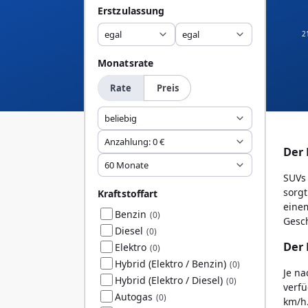
Erstzulassung
egal
egal
2
Monatsrate
Rate
Preis
beliebig
Anzahlung: 0 €
Der 
60 Monate
SUVs 
sorgt
Kraftstoffart
einem
Benzin
(0)
Gesch
Diesel
(0)
Der 
Elektro
(0)
Hybrid (Elektro / Benzin)
(0)
Je na
Hybrid (Elektro / Diesel)
(0)
verfü
Autogas
(0)
km/h.