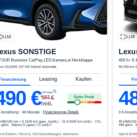
1
|
12
1
|
15
exus
SONSTIGE
Lexu
FOUR Business CarPlay,LED,Kamera,el.Heckklappe
450 h+ E-
 km
·
01/2026
·
147 kW
·
Hybrid
·
Automatik
58.209 km
·
Leasing
Kaufen
Finanzierung
Fi
490
€
4
3
UVP-Rate
527
€
Guter Preis
4
/mtl.
·
·
Finanzierungs-Details
€ Anzahlung
48 Monate
0 € Anzahl
 kWh/100 km
+ 5 l/100 km (gew., komb.) · 21,5 l/100 km (entl.) · CO₂
45 kWh/100
 g/km · Klasse G (gew.) / G (entl.)*
499 g/km · K
rid (Elektro / Benzin), SUV/Geländewagen, Automatik,
Hybrid (Elek