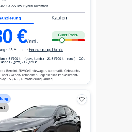
04/2023
·
227 kW
·
Hybrid
·
Automatik
Kaufen
nanzierung
80
€
Guter Preis
4
/mtl.
·
·
Finanzierungs-Details
ung
48 Monate
 km
+ 5 l/100 km (gew., komb.) · 21,5 l/100 km (entl.) · CO₂
lasse G (gew.) / G (entl.)*
tro / Benzin), SUV/Geländewagen, Automatik, Gebraucht,
/ Laser / Xenon, Tempomat, Regensensor, Parkassistent,
lay, ESP, ABS, Klimatisierung, Airbag
hlung
bot