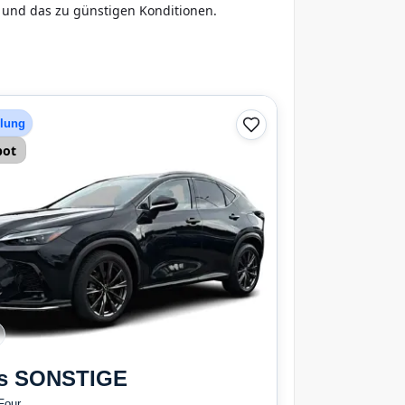
X und das zu günstigen Konditionen.
hlung
bot
s
SONSTIGE
Four