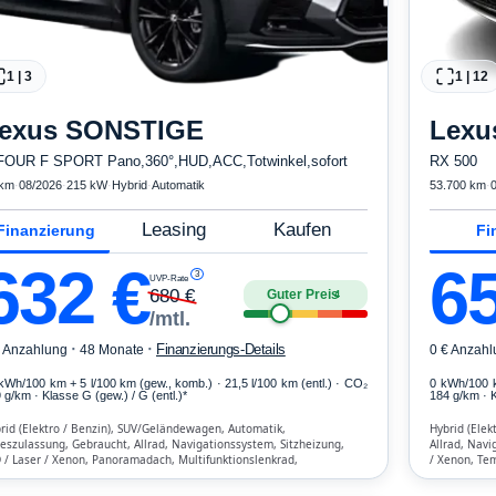
1
|
3
1
|
12
exus
SONSTIGE
Lexu
FOUR F SPORT Pano,360°,HUD,ACC,Totwinkel,sofort
RX 500
 km
·
08/2026
·
215 kW
·
Hybrid
·
Automatik
53.700 km
·
Leasing
Kaufen
Finanzierung
Fi
632
€
6
3
UVP-Rate
680
€
Guter Preis
4
/mtl.
·
·
Finanzierungs-Details
€ Anzahlung
48 Monate
0 € Anzahl
 kWh/100 km
+ 5 l/100 km (gew., komb.) · 21,5 l/100 km (entl.) · CO₂
0 kWh/100 
 g/km · Klasse G (gew.) / G (entl.)*
184 g/km · K
rid (Elektro / Benzin), SUV/Geländewagen, Automatik,
Hybrid (Elek
eszulassung, Gebraucht, Allrad, Navigationssystem, Sitzheizung,
Allrad, Navi
 / Laser / Xenon, Panoramadach, Multifunktionslenkrad,
/ Xenon, Tem
ensensor, Parkassistent, Notruf-Assistent, Lichtsensor, Head Up
Lichtsensor,
play, Bluetooth, Freisprecheinrichtung, Verkehrszeichen-Erkennung,
Verkehrszeic