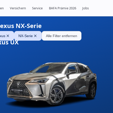
ren
Versichern
Service
BAFA Prämie 2026
Jobs
exus NX-Serie
xus
NX-Serie
Alle Filter entfernen
xus UX