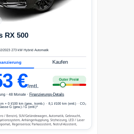
s
RX 500
02/2023
·
273 kW
·
Hybrid
·
Automatik
Kaufen
nanzierung
53
€
Guter Preis
4
/mtl.
·
·
Finanzierungs-Details
ung
48 Monate
km
+ 0 l/100 km (gew., komb.) · 8,1 l/100 km (entl.) · CO₂
lasse G (gew.) / G (entl.)*
tro / Benzin), SUV/Geländewagen, Automatik, Gebraucht,
gationssystem, Anhängerkupplung, Sitzheizung, LED / Laser
pomat, Regensensor, Parkassistent, Notruf-Assistent,
 Head Up Display, Bluetooth, Freisprecheinrichtung,
hen-Erkennung, ESP, ABS, Klimatisierung, Front-, Seiten-