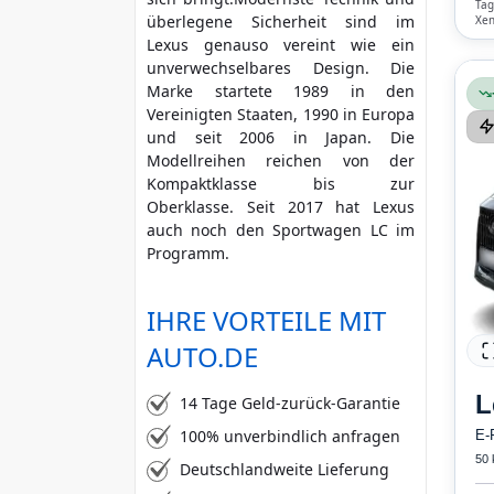
Tag
überlegene Sicherheit sind im
Xen
mehr Kriterien
Blu
Lexus genauso vereint wie ein
Kli
unverwechselbares Design. Die
Marke startete 1989 in den
Vereinigten Staaten, 1990 in Europa
und seit 2006 in Japan. Die
Modellreihen reichen von der
Kompaktklasse bis zur
Oberklasse. Seit 2017 hat Lexus
auch noch den Sportwagen LC im
Programm.
IHRE VORTEILE MIT
AUTO.DE
L
14 Tage Geld-zurück-Garantie
100% unverbindlich anfragen
E-
50
Deutschlandweite Lieferung