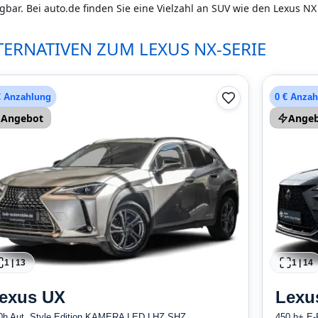
gbar. Bei auto.de finden Sie eine Vielzahl an SUV wie den Lexus N
TERNATIVEN ZUM LEXUS NX-SERIE
€ Anzahlung
0 € Anza
Angebot
Ange
1
|
13
1
|
14
exus
UX
Lexu
0h Aut. Style Edition KAMERA LED LHZ SHZ
450 h+ E-