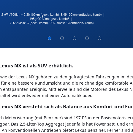
1.5kWh/100km + 2.3l/100km (gew., komb), 8.4l/100km (entladen, komb)
|
195g CO2/km (gew., komb)*
|
CO2-Klasse G (gew., komb),
CO2-Klasse G (entladen, komb)
Lexus NX ist als SUV erhältlich.
wie der Lexus NX gehören zu den gefragtesten Fahrzeugen im deut
 für eine bessere Rundumsicht und die reichhaltige komfortable 
 entspannten Ereignis. Mittlerweile sind die Motoren des Lexus 
altet wird entweder mit einer Automatik oder.
Lexus NX versteht sich als Balance aus Komfort und Fun
ch Motorisierung (mit Benziner) sind 197 PS in der Basismotorisi
gbar. Das 2,5-Liter-Top Aggregat jedenfalls hat Power satt, und e
 An konventionellen Antrieben bietet Lexus Benziner. Ferner sind a