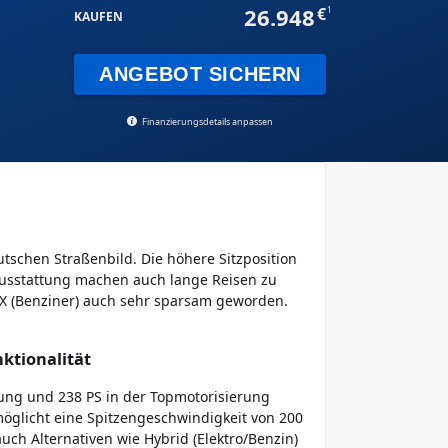
26.948
1
KAUFEN
ANGEBOT SICHERN
Finanzierungsdetails anpassen
schen Straßenbild. Die höhere Sitzposition
Ausstattung machen auch lange Reisen zu
NX (Benziner) auch sehr sparsam geworden.
ktionalität
erung und 238 PS in der Topmotorisierung
rmöglicht eine Spitzengeschwindigkeit von 200
uch Alternativen wie Hybrid (Elektro/Benzin)