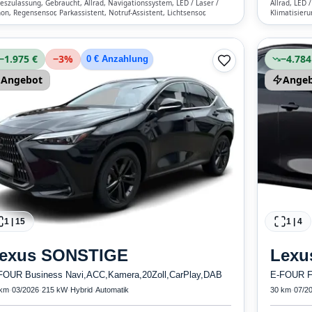
eszulassung, Gebraucht, Allrad, Navigationssystem, LED / Laser /
Allrad, LED 
on, Regensensor, Parkassistent, Notruf-Assistent, Lichtsensor,
Klimatisieru
etooth, Freisprecheinrichtung, Verkehrszeichen-Erkennung, ESP, ABS,
matisierung, Front- und Seiten-Airbags
−1.975 €
−
3
%
−4.784
0 € Anzahlung
Angebot
Ange
1
|
15
1
|
4
exus
SONSTIGE
Lexu
FOUR Business Navi,ACC,Kamera,20Zoll,CarPlay,DAB
E-FOUR F
 km
·
03/2026
·
215 kW
·
Hybrid
·
Automatik
30 km
·
07/2