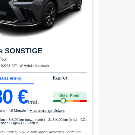
s
SONSTIGE
Four
04/2023
·
227 kW
·
Hybrid
·
Automatik
Kaufen
nanzierung
80
€
Guter Preis
4
/mtl.
·
·
Finanzierungs-Details
ung
48 Monate
 km
+ 5 l/100 km (gew., komb.) · 21,5 l/100 km (entl.) · CO₂
lasse G (gew.) / G (entl.)*
tro / Benzin), SUV/Geländewagen, Automatik, Gebraucht,