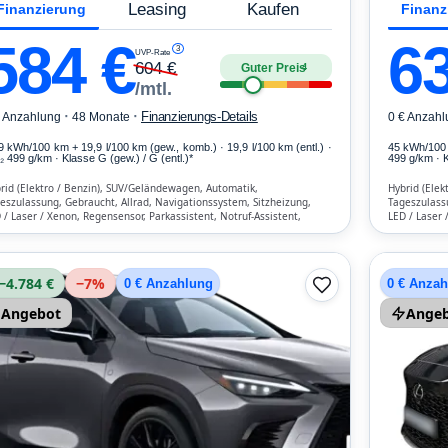
Leasing
Kaufen
Finanzierung
Finanz
584
€
6
3
UVP-Rate
604
€
Guter Preis
4
/mtl.
·
·
Finanzierungs-Details
€ Anzahlung
48 Monate
0 € Anzahl
,9 kWh/100 km
+ 19,9 l/100 km (gew., komb.) · 19,9 l/100 km (entl.) ·
45 kWh/100
 499 g/km · Klasse G (gew.) / G (entl.)*
499 g/km · K
rid (Elektro / Benzin), SUV/Geländewagen, Automatik,
Hybrid (Elek
eszulassung, Gebraucht, Allrad, Navigationssystem, Sitzheizung,
Tageszulassu
 / Laser / Xenon, Regensensor, Parkassistent, Notruf-Assistent,
LED / Laser 
htsensor, Bluetooth, Freisprecheinrichtung, Verkehrszeichen-
Regensensor,
ennung, ESP, ABS, Klimatisierung, Front- und Seiten-Airbags
Display, Blu
ESP, ABS, Kl
−4.784 €
−
7
%
0 € Anzahlung
0 € Anza
Angebot
Ange