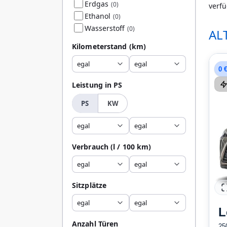
Erdgas
(0)
verfü
Ethanol
(0)
Wasserstoff
(0)
AL
Kilometerstand
(km)
egal
egal
0 
Leistung in PS
PS
KW
egal
egal
Verbrauch
(l / 100 km)
egal
egal
Sitzplätze
egal
egal
L
Anzahl Türen
25