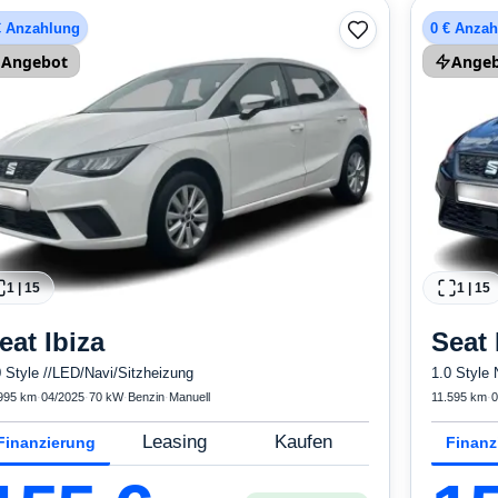
 weitere Airbags
und weitere
€ Anzahlung
0 € Anza
Angebot
Ange
1
|
15
1
|
15
eat
Ibiza
Seat
0 Style //LED/Navi/Sitzheizung
1.0 Style 
995 km
·
04/2025
·
70 kW
·
Benzin
·
Manuell
11.595 km
·
0
Leasing
Kaufen
Finanzierung
Finanz