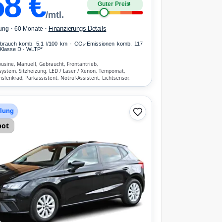
58
€
Guter Preis
4
/mtl.
·
·
Finanzierungs-Details
ung
60 Monate
erbrauch komb. 5,1 l/100 km · CO₂-Emissionen komb. 117
Klasse D · WLTP*
usine, Manuell, Gebraucht, Frontantrieb,
system, Sitzheizung, LED / Laser / Xenon, Tempomat,
nslenkrad, Parkassistent, Notruf-Assistent, Lichtsensor,
Automatik, Bluetooth, Freisprecheinrichtung,
hen-Erkennung, ESP, ABS, Klimaanlage, Front-, Seiten- und
bags
hlung
bot