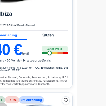
Ibiza
02/2024
·
59 kW
·
Benzin
·
Manuell
Kaufen
nanzierung
40
€
Guter Preis
4
/mtl.
·
·
Finanzierungs-Details
ung
60 Monate
erbrauch komb. 6,3 l/100 km · CO₂-Emissionen komb. 145
Klasse E · WLTP*
usine, Manuell, Gebraucht, Frontantrieb, Sitzheizung, LED /
n, Tempomat, Multifunktionslenkrad, Parkassistent, Notruf-
ichtsensor, Start/Stopp-Automatik, Bluetooth,
nrichtung, ESP, ABS, Klimatisierung, Front-, Seiten- und
bags
 €
−
13
%
0 € Anzahlung