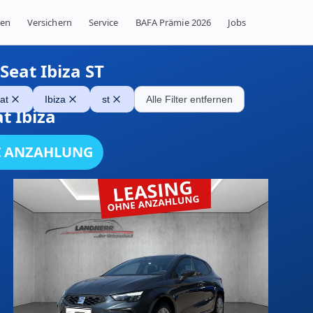
ren
Versichern
Service
BAFA Prämie 2026
Jobs
Seat Ibiza ST
at
Ibiza
st
Alle Filter entfernen
t Ibiza
€ ANZAHLUNG