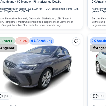
·
·
Finanzierungs-Details
€ Anzahlung
60 Monate
0 € Anzahl
ftstoffverbrauch komb. 6,3 l/100 km · CO₂-Emissionen komb. 145
Kraftstoffv
m · CO₂-Klasse E · WLTP*
g/km · CO₂-
zin, Limousine, Manuell, Gebraucht, Sitzheizung, LED / Laser /
Benzin, Kle
on, Tempomat, Multifunktionslenkrad, Regensensor, Lichtsensor,
Sitzheizung,
rt/Stopp-Automatik, Bluetooth, Freisprecheinrichtung,
Regensensor,
kehrszeichen-Erkennung, ESP, ABS, Klimaautomatik, Front-, Seiten-
Freisprechei
 weitere Airbags
Klimaanlage,
−2.969 €
−
13
%
0 € Anzahlung
0 € Anza
Angebot
Ange
1
|
11
1
|
15