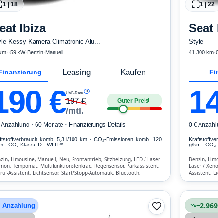
1
|
18
1
|
22
eat
Ibiza
Seat
yle Kessy Kamera Climatronic Alu...
Style
 km
·
·
59 kW
·
Benzin
·
Manuell
41.300 km
·
Leasing
Kaufen
Finanzierung
Fi
190
€
1
3
UVP-Rate
197
€
Guter Preis
4
/mtl.
·
·
Finanzierungs-Details
€ Anzahlung
60 Monate
0 € Anzahl
ftstoffverbrauch komb. 5,3 l/100 km · CO₂-Emissionen komb. 120
Kraftstoffv
m · CO₂-Klasse D · WLTP*
g/km · CO₂-
zin, Limousine, Manuell, Neu, Frontantrieb, Sitzheizung, LED / Laser
Benzin, Limo
enon, Tempomat, Multifunktionslenkrad, Regensensor, Parkassistent,
Laser / Xeno
ruf-Assistent, Lichtsensor, Start/Stopp-Automatik, Bluetooth,
Assistent, L
isprecheinrichtung, Verkehrszeichen-Erkennung, ESP, ABS,
Freisprechei
matisierung, Front- und Seiten-Airbags
weitere Air
−2.969
€ Anzahlung