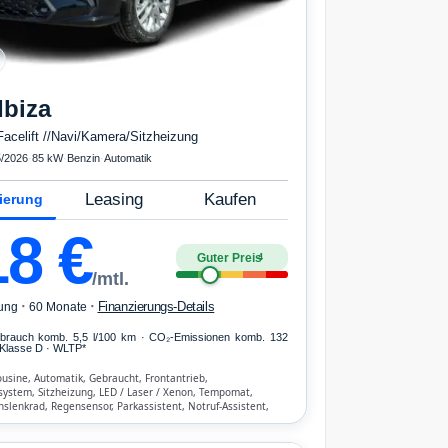
Ibiza
Facelift //Navi/Kamera/Sitzheizung
/2026
·
85 kW
·
Benzin
·
Automatik
Leasing
Kaufen
ierung
18
€
Guter Preis
4
/mtl.
·
·
Finanzierungs-Details
ung
60 Monate
erbrauch komb. 5,5 l/100 km · CO₂-Emissionen komb. 132
Klasse D · WLTP*
usine, Automatik, Gebraucht, Frontantrieb,
system, Sitzheizung, LED / Laser / Xenon, Tempomat,
nslenkrad, Regensensor, Parkassistent, Notruf-Assistent,
 Start/Stopp-Automatik, Bluetooth, Freisprecheinrichtung,
hen-Erkennung, ESP, ABS, Klimatisierung, Front-, Seiten-