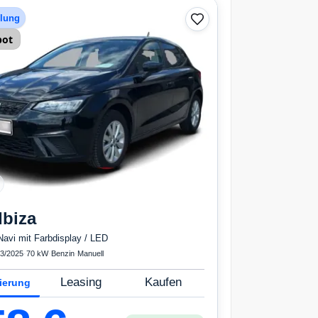
 Airbags
hlung
bot
Ibiza
Navi mit Farbdisplay / LED
3/2025
·
70 kW
·
Benzin
·
Manuell
Leasing
Kaufen
ierung