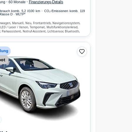
·
·
Finanzierungs-Details
ung
60 Monate
erbrauch komb. 5,2 l/100 km · CO₂-Emissionen komb. 119
Klasse D · WLTP*
inwagen, Manuell, Neu, Frontantrieb, Navigationssystem,
 LED / Laser / Xenon, Tempomat, Multifunktionslenkrad,
 Parkassistent, Notruf-Assistent, Lichtsensor, Bluetooth,
nrichtung, Verkehrszeichen-Erkennung, ESP, ABS,
 Front-, Seiten- und weitere Airbags
hlung
bot