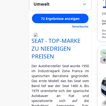
(0)
Stoff
(66)
Umwelt
Alle
LED / Laser / Xenon
(0)
Alcantara
(0)
1
Tempomat
(63)
Schadstoffklasse min. (Euro)
Velours
(0)
0 
2
Panoramadach
(0)
72 Ergebnisse anzeigen
Kunstleder
(0)
3
Kra
egal
Multifunktionslenkrad
(72)
g/k
Andere
(1)
Detailsuche
4
Standheizung
(0)
Ben
Feinstaubplakette mind.
Regensensor
(52)
Nav
Unfallfahrzeug
Mul
SEAT - TOP-MARKE
Parkassistent
grün (4)
gelb (3)
(0)
Sta
Nicht anzeigen
Ver
Notruf-Assistent
(0)
ZU NIEDRIGEN
rot (2)
No
wei
Lichtsensor
(71)
PREISEN
HU / AU neu
(11)
Head Up Display
(0)
Rußpartikelfilter
Scheckheft gepflegt
(32)
Start/Stopp-Automatik
(56)
Der Autohersteller Seat wurde 1950
Zusätzliche Garantie
(52)
Bluetooth
(70)
im Industriepark Zona Franca im
Nichtraucher
(42)
Freisprecheinrichtung
(66)
spanischen Barcelona gegründet.
Verkehrszeichen-
Das erste Modell das bei Seat vom
Erkennung
(62)
Band lief war der Seat 1400 A. Bis
ESP
(72)
1979 orientierte sich der spanische
ABS
(71)
Autobauer an Fiat und
Klimatisierung
(72)
spezialisierte sich auf die
Airbag
Produktion lizenzierter Fiat-
(72)