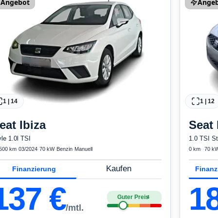
Angebot
Ange
1
|
14
1
|
12
eat
Ibiza
Seat
yle 1.0l TSI
1.0 TSI St
500 km
·
03/2024
·
70 kW
·
Benzin
·
Manuell
0 km
·
·
70 k
Kaufen
Finanzierung
Finanz
137
€
1
Guter Preis
4
/mtl.