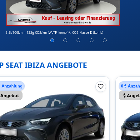
5.5l/100km
-
132g CO2/km (WLTP, komb.)*
, CO2-Klasse D (komb)
P SEAT IBIZA ANGEBOTE
€ Anzahlung
0 € Anza
Angebot
Ange