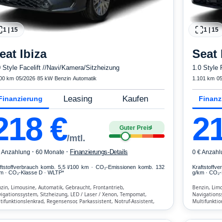
1
|
15
1
|
15
eat
Ibiza
Seat
0 Style Facelift //Navi/Kamera/Sitzheizung
1.0 Style 
00 km
·
05/2026
·
85 kW
·
Benzin
·
Automatik
1.101 km
·
05
Leasing
Kaufen
Finanzierung
Finanz
218
€
2
Guter Preis
4
/mtl.
·
·
Finanzierungs-Details
€ Anzahlung
60 Monate
0 € Anzahl
ftstoffverbrauch komb. 5,5 l/100 km · CO₂-Emissionen komb. 132
Kraftstoffv
m · CO₂-Klasse D · WLTP*
g/km · CO₂-
zin, Limousine, Automatik, Gebraucht, Frontantrieb,
Benzin, Limo
igationssystem, Sitzheizung, LED / Laser / Xenon, Tempomat,
Navigations
tifunktionslenkrad, Regensensor, Parkassistent, Notruf-Assistent,
Multifunktio
htsensor, Start/Stopp-Automatik, Bluetooth, Freisprecheinrichtung,
Lichtsensor,
kehrszeichen-Erkennung, ESP, ABS, Klimatisierung, Front-, Seiten-
Verkehrszeic