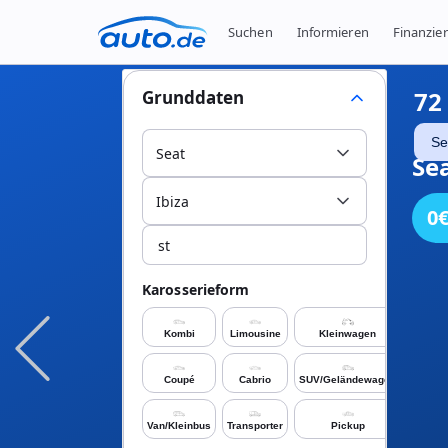
Suchen
Informieren
Finanzie
72
Grunddaten
Se
Seat
Sea
Ibiza
0
Karosserieform
Kombi
Limousine
Kleinwagen
Coupé
Cabrio
SUV/Geländewagen
Van/Kleinbus
Transporter
Pickup