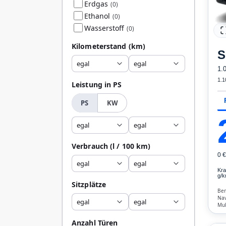
Erdgas
(0)
Ethanol
(0)
Wasserstoff
(0)
Kilometerstand
(km)
S
egal
egal
1.
1.1
Leistung in PS
PS
KW
egal
egal
Verbrauch
(l / 100 km)
0 
egal
egal
Kra
g/k
Sitzplätze
Ben
Nav
egal
egal
Mul
Lic
Ver
Anzahl Türen