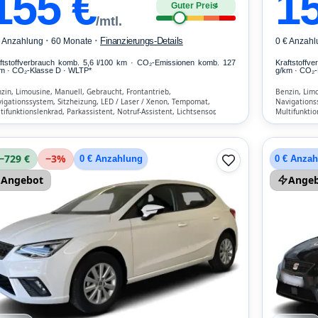
155
€
1
Guter Preis
4
/mtl.
·
·
Finanzierungs-Details
€ Anzahlung
60 Monate
0 € Anzahl
ftstoffverbrauch komb. 5,6 l/100 km · CO₂-Emissionen komb. 127
Kraftstoffv
m · CO₂-Klasse D · WLTP*
g/km · CO₂-
zin, Limousine, Manuell, Gebraucht, Frontantrieb,
Benzin, Limo
igationssystem, Sitzheizung, LED / Laser / Xenon, Tempomat,
Navigations
tifunktionslenkrad, Parkassistent, Notruf-Assistent, Lichtsensor,
Multifunktio
rt/Stopp-Automatik, Bluetooth, Freisprecheinrichtung,
Start/Stopp-
kehrszeichen-Erkennung, ESP, ABS, Klimaanlage, Front-, Seiten- und
Verkehrszeic
tere Airbags
weitere Air
−729 €
−
3
%
0 € Anzahlung
0 € Anza
Angebot
Ange