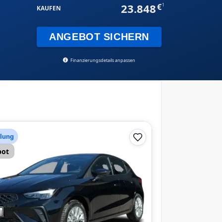
23.848
1
KAUFEN
ANGEBOT SICHERN
Finanzierungsdetails anpassen
hlung
bot