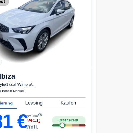
bot
Ibiza
yle/17Zoll/Winterp/..
W
·
Benzin
·
Manuell
Leasing
Kaufen
ierung
81
€
3
UVP-Rate
210
€
Guter Preis
4
/mtl.