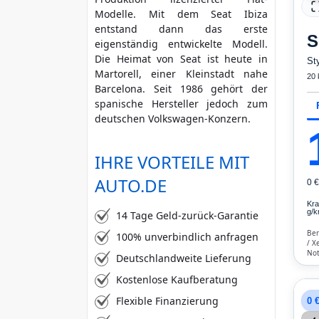
Modelle. Mit dem Seat Ibiza
mehr Kriterien
entstand dann das erste
S
eigenständig entwickelte Modell.
Die Heimat von Seat ist heute in
St
Martorell, einer Kleinstadt nahe
20
Barcelona. Seit 1986 gehört der
spanische Hersteller jedoch zum
deutschen Volkswagen-Konzern.
IHRE VORTEILE MIT
AUTO.DE
0 
Kra
g/k
14 Tage Geld-zurück-Garantie
Ben
100% unverbindlich anfragen
/ X
Not
Deutschlandweite Lieferung
Fre
Kli
Kostenlose Kaufberatung
Flexible Finanzierung
0 