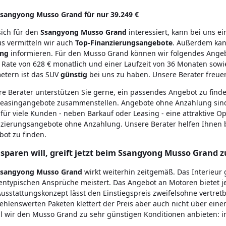
Ssangyong Musso Grand für nur 39.249 €
sich für den
Ssangyong
Musso Grand
interessiert, kann bei uns e
s vermitteln wir auch
Top-Finanzierungsangebote
. Außerdem kan
ing
informieren. Für den Musso Grand können wir folgendes Angeb
 Rate von 628 € monatlich und einer Laufzeit von 36 Monaten sowie
etern ist das SUV
günstig
bei uns zu haben. Unsere Berater freuen
re Berater unterstützen Sie gerne, ein passendes Angebot zu fi
Leasingangebote zusammenstellen. Angebote ohne Anzahlung sind
t für viele Kunden - neben Barkauf oder Leasing - eine attraktive Op
nzierungsangebote ohne Anzahlung. Unsere Berater helfen Ihnen 
ot zu finden.
sparen will, greift jetzt beim Ssangyong Musso Grand z
Ssangyong
Musso Grand
wirkt weiterhin zeitgemäß. Das Interieur 
entypischen Ansprüche meistert. Das Angebot an Motoren bietet j
usstattungskonzept lässt den Einstiegspreis zweifelsohne vertre
hlenswerten Paketen klettert der Preis aber auch nicht über einen
l wir den Musso Grand zu sehr günstigen Konditionen anbieten: 