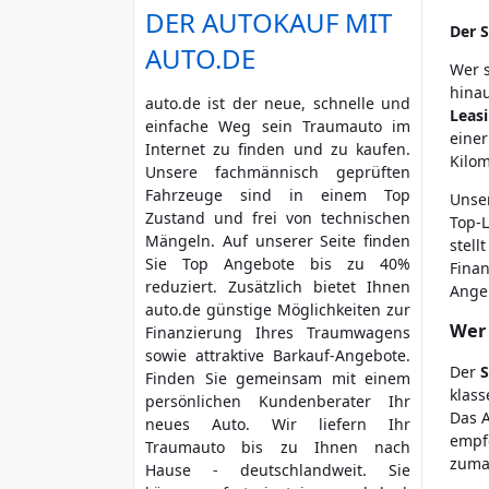
DER AUTOKAUF MIT
Der 
AUTO.DE
Wer 
hinau
auto.de ist der neue, schnelle und
Leas
einfache Weg sein Traumauto im
einer
Internet zu finden und zu kaufen.
Kilom
Unsere fachmännisch geprüften
Fahrzeuge sind in einem Top
Unse
Zustand und frei von technischen
Top-
Mängeln. Auf unserer Seite finden
stell
Sie Top Angebote bis zu 40%
Fina
reduziert. Zusätzlich bietet Ihnen
Angeb
auto.de günstige Möglichkeiten zur
Wer 
Finanzierung Ihres Traumwagens
sowie attraktive Barkauf-Angebote.
Der
Finden Sie gemeinsam mit einem
klass
persönlichen Kundenberater Ihr
Das A
neues Auto. Wir liefern Ihr
empfe
Traumauto bis zu Ihnen nach
zuma
Hause - deutschlandweit. Sie