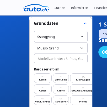
Suchen
Informieren
Finanzie
1
S
Grunddaten
Ss
Ssangyong
Ss
Musso Grand
0
Karosserieform
Kombi
Limousine
Kleinwagen
Coupé
Cabrio
SUV/Geländewagen
Van/Kleinbus
Transporter
Pickup