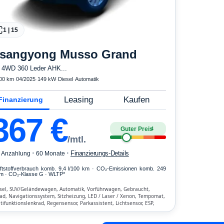
1
|
15
sangyong
Musso Grand
 4WD 360 Leder AHK...
00 km
·
04/2025
·
149 kW
·
Diesel
·
Automatik
Leasing
Kaufen
Finanzierung
367
€
Guter Preis
4
/mtl.
·
·
Finanzierungs-Details
€ Anzahlung
60 Monate
ftstoffverbrauch komb. 9,4 l/100 km · CO₂-Emissionen komb. 249
m · CO₂-Klasse G · WLTP*
sel, SUV/Geländewagen, Automatik, Vorführwagen, Gebraucht,
rad, Navigationssystem, Sitzheizung, LED / Laser / Xenon, Tempomat,
tifunktionslenkrad, Regensensor, Parkassistent, Lichtsensor, ESP,
, Klimatisierung, Front-, Seiten- und weitere Airbags