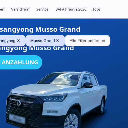
ren
Versichern
Service
BAFA Prämie 2026
Jobs
sangyong Musso Grand
angyong
Musso Grand
Alle Filter entfernen
angyong Musso Grand
€ ANZAHLUNG