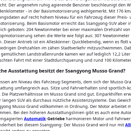
cht. Der angenehm ruhig agierende Benziner beschleunigt den W
enkilometer - in der Basismotorisierung wohlgemerkt. Mit 176 km
ungsdaten auf recht hohem Niveau für ein Fahrzeug dieser Preis- 
otorisierung. Beim Basismotor erreicht das Ssangyong-SUV aber
lich geboten: 204 Newtonmeter bei einer maximalen Drehzahl von 
opmotorisierung sehen die Werte wie folgt aus: 307 Newtonmeter
. Dieser Antrieb ist ein Alleskönner: Quicklebendig, wenn es flott
niedrigen Drehzahlen im zähen Stadtverkehr mitzuschwimmen. Dab
 gemütlichen Landstraßenrunde kamen wir auf lediglich 12,2 Liter 
chten Fahrt mit einer Stadtdurchquerung und rund 100 Kilometern
he Ausstattung besitzt der Ssangyong Musso Grand?
ssen am Niveau des Fahrzeug-Segments, dem sich der Musso Grand
attung umfangreich aus. Sitze und Fahrverhalten sind sportlich-k
 Die Platzverhältnisse im Musso Grand sind gut. Einparkhilfen e
 langen SUV als durchaus nützliche Assistenzsysteme. Das Gewich
gyong Musso Grand vollkommen in Ordnung. Der Motor arbeitet m
men. Bei den höheren Ausstattungslinien gibt es auch eine Auto
engagierten
Automatik
-
Getriebe
harmonieren Motor und Fahrwerk 
nderheit bei diesem Ssangyong: Der Musso Grand wird nur mit
Al
nicht anders zu erwarten.