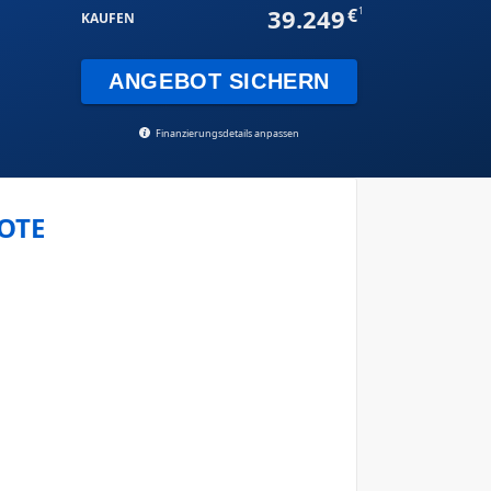
39.249
1
KAUFEN
ANGEBOT SICHERN
Finanzierungsdetails anpassen
OTE