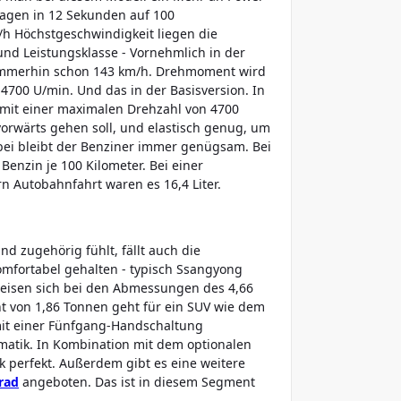
agen in 12 Sekunden auf 100
/h Höchstgeschwindigkeit liegen die
und Leistungsklasse - Vornehmlich in der
 immerhin schon 143 km/h. Drehmoment wird
4700 U/min. Und das in der Basisversion. In
 mit einer maximalen Drehzahl von 4700
 vorwärts gehen soll, und elastisch genug, um
ei bleibt der Benziner immer genügsam. Bei
Benzin je 100 Kilometer. Bei einer
 Autobahnfahrt waren es 16,4 Liter.
 zugehörig fühlt, fällt auch die
omfortabel gehalten - typisch Ssangyong
rweisen sich bei den Abmessungen des 4,66
t von 1,86 Tonnen geht für ein SUV wie dem
it einer Fünfgang-Handschaltung
matik. In Kombination mit dem optionalen
perfekt. Außerdem gibt es eine weitere
lrad
angeboten. Das ist in diesem Segment