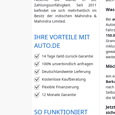
Zahlungsunfähigkeit. Seit 2011
mehr Kriterien
Was 
befindet sie sich mehrheitlich im
Besitz der indischen Mahindra &
Bei
a
Mahindra Limited.
Autos
Fahr
IHRE VORTEILE MIT
150.
Gran
AUTO.DE
inklu
gewäh
14 Tage Geld-zurück-Garantie
weite
100% unverbindlich anfragen
Möch
Deutschlandweite Lieferung
Am e
Kostenlose Kaufberatung
Bark
nach 
Flexible Finanzierung
Selbs
12 Monate Garantie
die M
Jetz
SO FUNKTIONIERT
sich