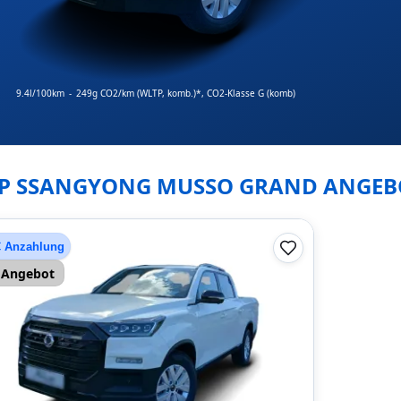
9.4l/100km
-
249g CO2/km (WLTP, komb.)*
, CO2-Klasse G (komb)
P SSANGYONG MUSSO GRAND ANGEB
€ Anzahlung
Angebot