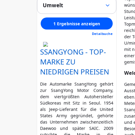
(0)
Stoff
(0)
Umwelt
wüns
Alle
LED / Laser / Xenon
(0)
Alcantara
(0)
Stund
1
Tempomat
(1)
Schadstoffklasse min. (Euro)
Velours
Leist
(0)
2
Panoramadach
(0)
1 Ergebnisse anzeigen
Topm
Kunstleder
(0)
3
egal
Multifunktionslenkrad
(1)
reich
Andere
(0)
Detailsuche
4
Standheizung
(0)
der T
Feinstaubplakette mind.
U/min
Regensensor
(1)
Unfallfahrzeug
mit 
SSANGYONG - TOP-
Parkassistent
grün (4)
gelb (3)
(0)
einer
Nicht anzeigen
Notruf-Assistent
(0)
MARKE ZU
rot (2)
No
gemis
Lichtsensor
(1)
NIEDRIGEN PREISEN
HU / AU neu
(0)
Head Up Display
Welc
(0)
Rußpartikelfilter
Scheckheft gepflegt
(0)
Start/Stopp-Automatik
(0)
Die Automarke SsangYong gehört
Zusätzliche Garantie
Geme
(1)
Bluetooth
(0)
zur SsangYong Motor Company,
Ausst
Nichtraucher
(0)
Freisprecheinrichtung
(0)
dem viertgrößten Autohersteller
eben.
Verkehrszeichen-
Südkoreas mit Sitz in Seoul. 1954
Meter
Erkennung
(0)
als Jeep-Lieferant für die United
Ssan
ESP
(1)
States Army gegründet, gehörte
zusam
ABS
(1)
das Unternehmen zwischenzeitlich
und 
Klimatisierung
(1)
Daewoo und später SAIC. 2009
Beso
Airbag
rutschte die Marke in die
(1)
auch 