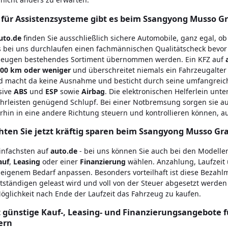
für Assistenzsysteme gibt es beim Ssangyong Musso G
uto.de
finden Sie ausschließlich sichere Automobile, ganz egal, o
 bei uns durchlaufen einen fachmännischen Qualitätscheck bevor 
zeugen bestehendes Sortiment übernommen werden. Ein KFZ auf
000 km oder weniger
und überschreitet niemals ein Fahrzeugalte
d macht da keine Ausnahme und besticht durch seine umfangreich
sive
ABS
und
ESP
sowie
Airbag
. Die elektronischen Helferlein unt
rleisten genügend Schlupf. Bei einer Notbremsung sorgen sie au
rhin in eine andere Richtung steuern und kontrollieren können, a
ten Sie jetzt kräftig sparen beim Ssangyong Musso Gr
infachsten auf
auto.de
- bei uns können Sie auch bei den Modell
auf
,
Leasing
oder einer
Finanzierung
wählen. Anzahlung, Laufzeit 
eigenem Bedarf anpassen. Besonders vorteilhaft ist diese Bezah
tständigen geleast wird und voll von der Steuer abgesetzt werden
öglichkeit nach Ende der Laufzeit das Fahrzeug zu kaufen.
t günstige Kauf-, Leasing- und Finanzierungsangebote
ern