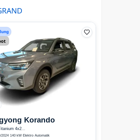
GRAND
hlung
bot
gyong
Korando
itanium 4x2...
/2024
·
140 kW
·
Elektro
·
Automatik