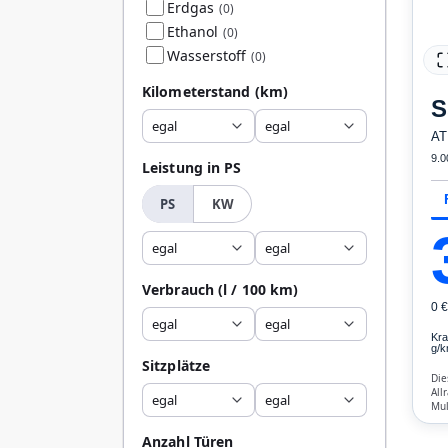
Erdgas
(0)
Ethanol
(0)
Wasserstoff
(0)
Kilometerstand
(km)
S
egal
egal
AT
9.0
Leistung in PS
PS
KW
egal
egal
Verbrauch
(l / 100 km)
0 
egal
egal
Kra
g/k
Sitzplätze
Die
All
egal
egal
Mul
ABS
Anzahl Türen