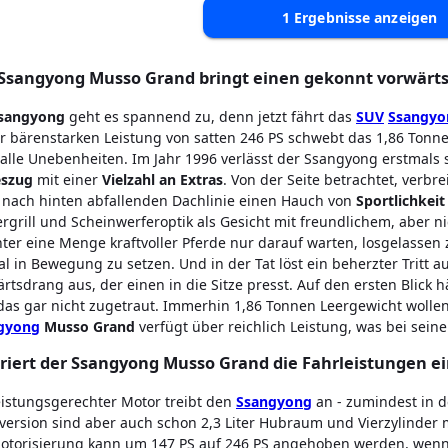
1
Ergebnisse anzeigen
Ssangyong Musso Grand bringt einen gekonnt vorwärt
sangyong
geht es spannend zu, denn jetzt fährt das
SUV
Ssangyo
er bärenstarken Leistung von satten 246 PS schwebt das 1,86 To
alle Unebenheiten. Im Jahr 1996 verlässt der Ssangyong erstmals 
eszug
mit einer
Vielzahl an Extras
. Von der Seite betrachtet, verbr
 nach hinten abfallenden Dachlinie einen Hauch von
Sportlichkeit
rgrill und Scheinwerferoptik als Gesicht mit freundlichem, aber 
ter eine Menge kraftvoller Pferde nur darauf warten, losgelassen 
l in Bewegung zu setzen. Und in der Tat löst ein beherzter Tritt
rtsdrang aus, der einen in die Sitze presst. Auf den ersten Blic
as gar nicht zugetraut. Immerhin 1,86 Tonnen Leergewicht wollen
gyong
Musso Grand
verfügt über reichlich Leistung, was bei sein
riert der Ssangyong Musso Grand die Fahrleistungen e
eistungsgerechter Motor treibt den
Ssangyong
an - zumindest in de
version sind aber auch schon 2,3 Liter Hubraum und Vierzylinder m
otorisierung kann um 147 PS auf 246 PS angehoben werden, wenn