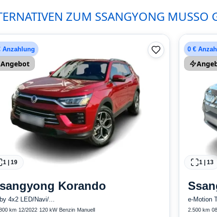
TERNATIVEN ZUM SSANGYONG MUSSO 
€ Anzahlung
0 € Anza
Angebot
Ange
1
|
19
1
|
13
sangyong
Korando
Ssan
by 4x2 LED/Navi/...
e-Motion T
800 km
·
12/2022
·
120 kW
·
Benzin
·
Manuell
2.500 km
·
08