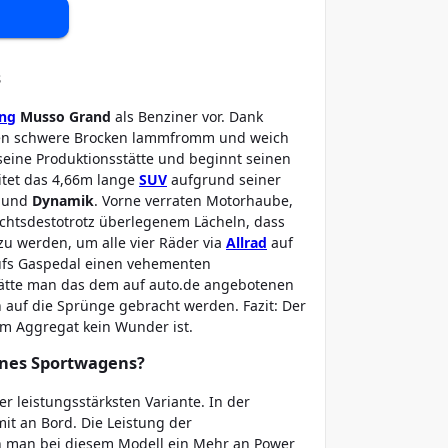
s
ng
Musso Grand
als Benziner vor. Dank
nnen schwere Brocken lammfromm und weich
seine Produktionsstätte und beginnt seinen
eitet das 4,66m lange
SUV
aufgrund seiner
und
Dynamik
. Vorne verraten Motorhaube,
nichtsdestotrotz überlegenem Lächeln, dass
zu werden, um alle vier Räder via
Allrad
auf
 aufs Gaspedal einen vehementen
k hätte man das dem auf auto.de angebotenen
 auf die Sprünge gebracht werden. Fazit: Der
em Aggregat kein Wunder ist.
ines Sportwagens?
r leistungsstärksten Variante. In der
it an Bord. Die Leistung der
 man bei diesem Modell ein Mehr an Power