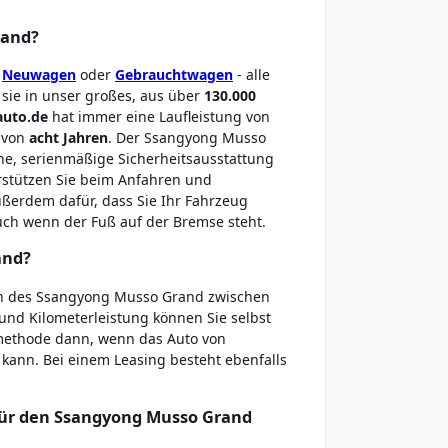
rand?
b
Neuwagen
oder
Gebrauchtwagen
- alle
sie in unser großes, aus über
130.000
auto.de
hat immer eine Laufleistung von
r von
acht Jahren
. Der Ssangyong Musso
e, serienmäßige Sicherheitsausstattung
erstützen Sie beim Anfahren und
ßerdem dafür, dass Sie Ihr Fahrzeug
uch wenn der Fuß auf der Bremse steht.
and?
en des Ssangyong Musso Grand zwischen
und Kilometerleistung können Sie selbst
lmethode dann, wenn das Auto von
 kann. Bei einem Leasing besteht ebenfalls
 für den Ssangyong Musso Grand