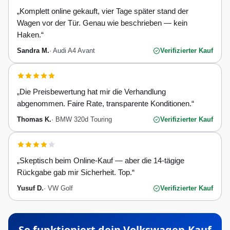
„
Komplett online gekauft, vier Tage später stand der
Wagen vor der Tür. Genau wie beschrieben — kein
Haken.
“
Sandra M.
·
Audi A4 Avant
Verifizierter Kauf
„
Die Preisbewertung hat mir die Verhandlung
abgenommen. Faire Rate, transparente Konditionen.
“
Thomas K.
·
BMW 320d Touring
Verifizierter Kauf
„
Skeptisch beim Online-Kauf — aber die 14-tägige
Rückgabe gab mir Sicherheit. Top.
“
Yusuf D.
·
VW Golf
Verifizierter Kauf
So funktioniert dein
Volkswagen
-Kauf