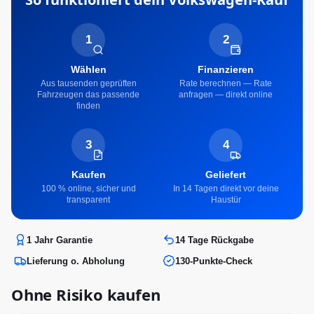
1
2
Wählen
Finanzieren
Aus tausenden geprüften
Rate berechnen — Rate
Fahrzeugen das passende
anfragen — direkt online
finden
3
4
Kaufen
Geliefert
100 % online, sicher und
In 14 Tagen direkt vor deine
transparent
Haustür
1 Jahr Garantie
14 Tage Rückgabe
Lieferung o. Abholung
130-Punkte-Check
Ohne Risiko kaufen