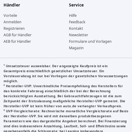
Händler
Service
Vorteile
Hilfe
Anmelden
Feedback
Registrieren
Kontakt
AGB für Händler
Newsletter
AEB für Händler
Formulare und Vorlagen
Magazin
¹ Umsatzsteuer ausweisbar. Der angezeigte Kaufpreis ist ein
Gesamtpreis einschließlich gesetzlicher Umsatzsteuer. Ein
Vorsteuerabzug ist nur bei Vorliegen der gesetzlichen Voraussetzungen
möglich.
²
Hersteller-UVP
: Unverbindliche Preisempfehlung des Herstellers für
das konkrete Fahrzeug einschließlich der bei der Berechnung
berücksichtigten Ausstattung. Bei Gebrauchtfahrzeugen ist die zum
Zeitpunkt der Erstzulassung maßgebliche Hersteller-UVP gemeint. Die
Hersteller-UVP ist kein früher von auto.de verlangter Verkaufspreis.
³
UVP-Vergleichsrate
: Rechnerische monatliche Vergleichsrate auf Basis
der Hersteller-UVP. Sie wird mit denselben produktbezogenen
Parametern wie das dargestellte Angebot berechnet. Bei Finanzierung
sind dies insbesondere Anzahlung, Laufzeit, Soll- und Effektivzins sowie
gegebenenfalls die Schlussrate; bei Leasing insbesondere