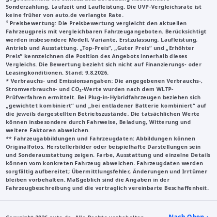
Sonderzahlung, Laufzeit und Laufleistung. Die UVP-Vergleichsrate ist
keine früher von auto.de verlangte Rate.
⁴ Preisbewertung: Die Preisbewertung vergleicht den aktuellen
Fahrzeugpreis mit vergleichbaren Fahrzeugangeboten. Berücksichtigt
werden insbesondere Modell, Variante, Erstzulassung, Laufleistung,
Antrieb und Ausstattung. „Top-Preis“, „Guter Preis“ und „Erhöhter
Preis“ kennzeichnen die Position des Angebots innerhalb dieses
Vergleichs. Die Bewertung bezieht sich nicht auf Finanzierungs- oder
Leasingkonditionen. Stand: 9.8.2026.
* Verbrauchs- und Emissionsangaben: Die angegebenen Verbrauchs-,
Stromverbrauchs- und CO₂-Werte wurden nach dem WLTP-
Prüfverfahren ermittelt. Bei Plug-in-Hybridfahrzeugen beziehen sich
„gewichtet kombiniert“ und „bei entladener Batterie kombiniert“ auf
die jeweils dargestellten Betriebszustände. Die tatsächlichen Werte
können insbesondere durch Fahrweise, Beladung, Witterung und
weitere Faktoren abweichen.
**
Fahrzeugabbildungen und Fahrzeugdaten
: Abbildungen können
Originalfotos, Herstellerbilder oder beispielhafte Darstellungen sein
und Sonderausstattung zeigen. Farbe, Ausstattung und einzelne Details
können vom konkreten Fahrzeug abweichen. Fahrzeugdaten werden
sorgfältig aufbereitet; Übermittlungsfehler, Änderungen und Irrtümer
bleiben vorbehalten. Maßgeblich sind die Angaben in der
Fahrzeugbeschreibung und die vertraglich vereinbarte Beschaffenheit.