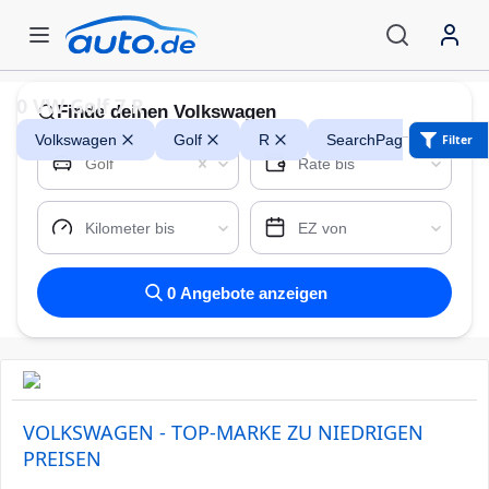
0
VW Golf 7 R
Finde
deinen Volkswagen
Volkswagen
Golf
R
Filter
Golf
Rate bis
Kilometer bis
EZ von
0
Angebote anzeigen
VOLKSWAGEN - TOP-MARKE ZU NIEDRIGEN
PREISEN