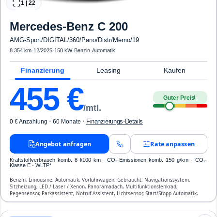
1
|
22
Mercedes-Benz
C 200
AMG-Sport/DIGITAL/360/Pano/Distr/Memo/19
8.354 km
·
12/2025
·
150 kW
·
Benzin
·
Automatik
Finanzierung
Leasing
Kaufen
455
€
Guter Preis
4
/mtl.
·
·
Finanzierungs-Details
0 € Anzahlung
60 Monate
Angebot anfragen
Rate anpassen
Kraftstoffverbrauch komb. 8 l/100 km · CO₂-Emissionen komb. 150 g/km · CO₂-
Klasse E · WLTP*
Benzin, Limousine, Automatik, Vorführwagen, Gebraucht, Navigationssystem,
Sitzheizung, LED / Laser / Xenon, Panoramadach, Multifunktionslenkrad,
Regensensor, Parkassistent, Notruf-Assistent, Lichtsensor, Start/Stopp-Automatik,
Bluetooth, Freisprecheinrichtung, Verkehrszeichen-Erkennung, ESP, ABS,
Klimatisierung, Front-, Seiten- und weitere Airbags