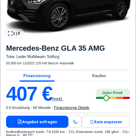
1
|
8
Mercedes-Benz
GLA 35 AMG
Totw. Leder Multibeam Stdhzg
55.000 km
·
12/2022
·
225 kW
·
Benzin
·
Automatik
Finanzierung
Kaufen
407
€
Guter Preis
4
/mtl.
·
·
Finanzierungs-Details
0 € Anzahlung
60 Monate
Angebot anfragen
Rate anpassen
Kraftstoffverbrauch komb. 7,8 l/100 km · CO₂-Emissionen komb. 198 g/km · CO₂-
Klasse G · WLTP*