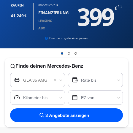
399
KAUFEN
monatlich z.B.
1,3
FINANZIERUNG
41.249
LEASING
ABO
Finanzierungsdetails anpassen
Finde
deinen Mercedes-Benz
GLA 35 AMG
Rate bis
Kilometer bis
EZ von
3
Angebote anzeigen