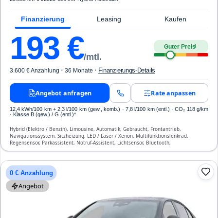
Finanzierung
Leasing
Kaufen
193
€
Guter Preis
4
/mtl.
·
·
Finanzierungs-Details
3.600 € Anzahlung
36 Monate
Angebot anfragen
Rate anpassen
12,4 kWh/100 km
+ 2,3 l/100 km (gew., komb.) · 7,8 l/100 km (entl.) · CO₂ 118 g/km
· Klasse B (gew.) / G (entl.)*
Hybrid (Elektro / Benzin), Limousine, Automatik, Gebraucht, Frontantrieb,
Navigationssystem, Sitzheizung, LED / Laser / Xenon, Multifunktionslenkrad,
Regensensor, Parkassistent, Notruf-Assistent, Lichtsensor, Bluetooth,
Freisprecheinrichtung, Verkehrszeichen-Erkennung, ESP, ABS, Klimaautomatik,
Front-, Seiten- und weitere Airbags
0 € Anzahlung
Angebot