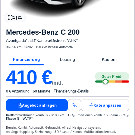
1
|
21
Mercedes-Benz
C 200
Avantgarde*LED*Kamera/Distronic*AHK*
36.856 km
·
02/2025
·
150 kW
·
Benzin
·
Automatik
Finanzierung
Leasing
Kaufen
410
€
Guter Preis
4
/mtl.
·
·
Finanzierungs-Details
0 € Anzahlung
60 Monate
Angebot anfragen
Rate anpassen
Kraftstoffverbrauch komb. 6,7 l/100 km · CO₂-Emissionen komb. 153 g/km · CO₂-
Klasse G · WLTP*
Benzin, Kombi, Automatik, Gebraucht, Allrad, Navigationssystem,
Anhängerkupplung, Sitzheizung, LED / Laser / Xenon, Multifunktionslenkrad,