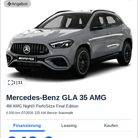
Angebot
1
|
11
Mercedes-Benz
GLA 35 AMG
4M AMG NightII PerfoSitze Final Edition
6.500 km
·
07/2026
·
225 kW
·
Benzin
·
Automatik
Finanzierung
Leasing
Kaufen