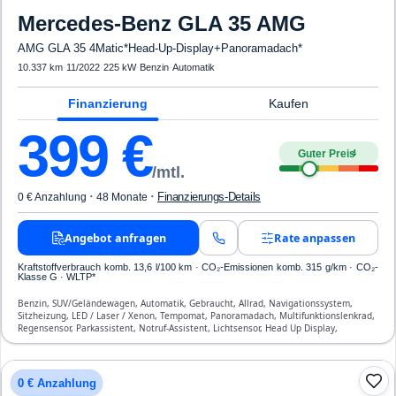
Mercedes-Benz
GLA 35 AMG
AMG GLA 35 4Matic*Head-Up-Display+Panoramadach*
10.337 km
·
11/2022
·
225 kW
·
Benzin
·
Automatik
Finanzierung
Kaufen
399
€
Guter Preis
4
/mtl.
·
·
Finanzierungs-Details
0 € Anzahlung
48 Monate
Angebot anfragen
Rate anpassen
Kraftstoffverbrauch komb. 13,6 l/100 km · CO₂-Emissionen komb. 315 g/km · CO₂-
Klasse G · WLTP*
Benzin, SUV/Geländewagen, Automatik, Gebraucht, Allrad, Navigationssystem,
Sitzheizung, LED / Laser / Xenon, Tempomat, Panoramadach, Multifunktionslenkrad,
Regensensor, Parkassistent, Notruf-Assistent, Lichtsensor, Head Up Display,
Start/Stopp-Automatik, Bluetooth, Freisprecheinrichtung, Verkehrszeichen-
Erkennung, ESP, ABS, Klimaautomatik, Front- und Seiten-Airbags
0 € Anzahlung