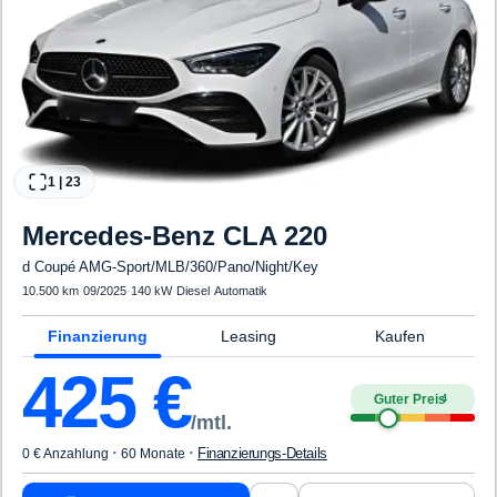
1
|
23
Mercedes-Benz
CLA 220
d Coupé AMG-Sport/MLB/360/Pano/Night/Key
10.500 km
·
09/2025
·
140 kW
·
Diesel
·
Automatik
Finanzierung
Leasing
Kaufen
425
€
Guter Preis
4
/mtl.
·
·
Finanzierungs-Details
0 € Anzahlung
60 Monate