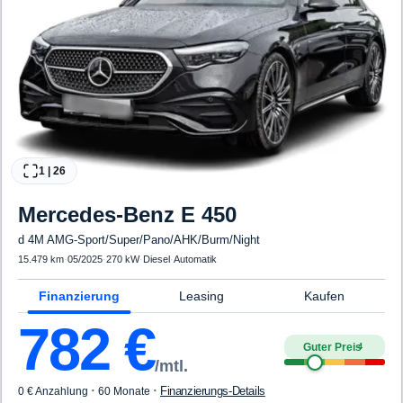
1
|
26
Mercedes-Benz
E 450
d 4M AMG-Sport/Super/Pano/AHK/Burm/Night
15.479 km
·
05/2025
·
270 kW
·
Diesel
·
Automatik
Finanzierung
Leasing
Kaufen
782
€
Guter Preis
4
/mtl.
·
·
Finanzierungs-Details
0 € Anzahlung
60 Monate