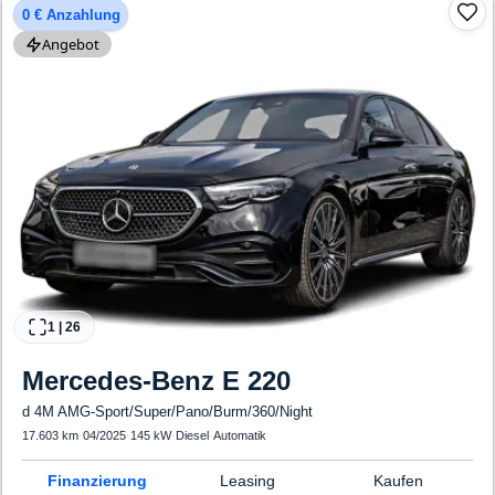
0 € Anzahlung
Angebot
1
|
26
Mercedes-Benz
E 220
d 4M AMG-Sport/Super/Pano/Burm/360/Night
17.603 km
·
04/2025
·
145 kW
·
Diesel
·
Automatik
Finanzierung
Leasing
Kaufen