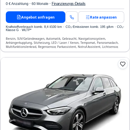
·
·
Finanzierungs-Details
0 € Anzahlung
60 Monate
Angebot anfragen
Rate anpassen
Kraftstoffverbrauch komb. 8,4 l/100 km · CO₂-Emissionen komb. 195 g/km · CO₂-
Klasse G · WLTP*
Benzin, SUV/Geländewagen, Automatik, Gebraucht, Navigationssystem,
Anhängerkupplung, Sitzheizung, LED / Laser / Xenon, Tempomat, Panoramadach,
Multifunktionslenkrad, Regensensor, Parkassistent, Notruf-Assistent, Lichtsensor,
Start/Stopp-Automatik, Bluetooth, Freisprecheinrichtung, Verkehrszeichen-
Erkennung, ESP, ABS, Klimatisierung, Front-, Seiten- und weitere Airbags