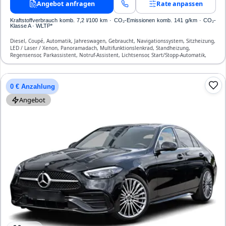
Angebot anfragen
Rate anpassen
Kraftstoffverbrauch komb. 7,2 l/100 km · CO₂-Emissionen komb. 141 g/km · CO₂-
Klasse A · WLTP*
Diesel, Coupé, Automatik, Jahreswagen, Gebraucht, Navigationssystem, Sitzheizung,
LED / Laser / Xenon, Panoramadach, Multifunktionslenkrad, Standheizung,
Regensensor, Parkassistent, Notruf-Assistent, Lichtsensor, Start/Stopp-Automatik,
Bluetooth, Freisprecheinrichtung, Verkehrszeichen-Erkennung, ESP, ABS,
Klimatisierung, Front-, Seiten- und weitere Airbags
0 € Anzahlung
Angebot