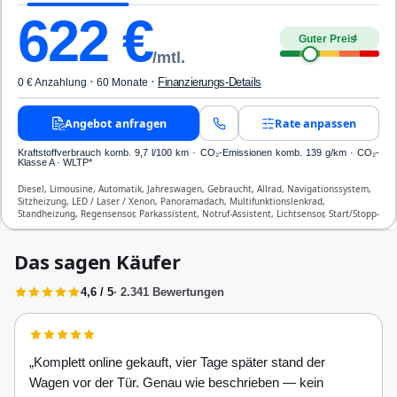
622
€
Guter Preis
4
/mtl.
·
·
Finanzierungs-Details
0 € Anzahlung
60 Monate
Angebot anfragen
Rate anpassen
Kraftstoffverbrauch komb. 9,7 l/100 km · CO₂-Emissionen komb. 139 g/km · CO₂-
Klasse A · WLTP*
Diesel, Limousine, Automatik, Jahreswagen, Gebraucht, Allrad, Navigationssystem,
Sitzheizung, LED / Laser / Xenon, Panoramadach, Multifunktionslenkrad,
Standheizung, Regensensor, Parkassistent, Notruf-Assistent, Lichtsensor, Start/Stopp-
Automatik, Bluetooth, Freisprecheinrichtung, Verkehrszeichen-Erkennung, ESP, ABS,
Klimatisierung, Front-, Seiten- und weitere Airbags
Das sagen Käufer
4,6 / 5
· 2.341 Bewertungen
„
Komplett online gekauft, vier Tage später stand der
Wagen vor der Tür. Genau wie beschrieben — kein