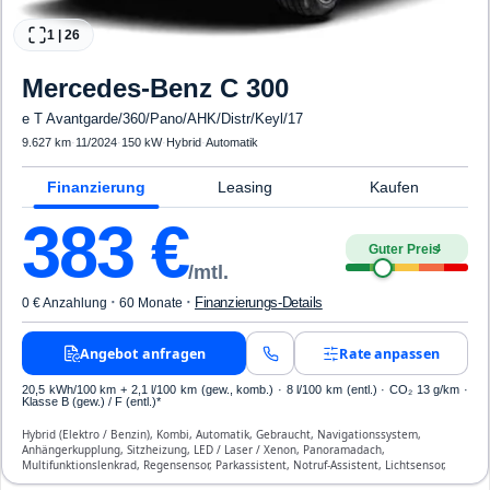
1
|
26
Mercedes-Benz
C 300
e T Avantgarde/360/Pano/AHK/Distr/Keyl/17
9.627 km
·
11/2024
·
150 kW
·
Hybrid
·
Automatik
Finanzierung
Leasing
Kaufen
383
€
Guter Preis
4
/mtl.
·
·
Finanzierungs-Details
0 € Anzahlung
60 Monate
Angebot anfragen
Rate anpassen
20,5 kWh/100 km
+ 2,1 l/100 km (gew., komb.) · 8 l/100 km (entl.) · CO₂ 13 g/km ·
Klasse B (gew.) / F (entl.)*
Hybrid (Elektro / Benzin), Kombi, Automatik, Gebraucht, Navigationssystem,
Anhängerkupplung, Sitzheizung, LED / Laser / Xenon, Panoramadach,
Multifunktionslenkrad, Regensensor, Parkassistent, Notruf-Assistent, Lichtsensor,
Start/Stopp-Automatik, Bluetooth, Freisprecheinrichtung, Verkehrszeichen-