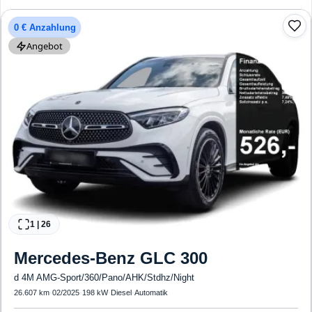
Erkennung, ESP, ABS, Klimatisierung, Front-, Seiten- und weitere Airbags
0 € Anzahlung
Angebot
1
|
26
Mercedes-Benz
GLC 300
d 4M AMG-Sport/360/Pano/AHK/Stdhz/Night
26.607 km
·
02/2025
·
198 kW
·
Diesel
·
Automatik