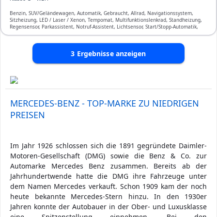
Benzin, SUV/Geländewagen, Automatik, Gebraucht, Allrad, Navigationssystem,
Sitzheizung, LED / Laser / Xenon, Tempomat, Multifunktionslenkrad, Standheizung,
Regensensor, Parkassistent, Notruf-Assistent, Lichtsensor, Start/Stopp-Automatik,
Bluetooth, Freisprecheinrichtung, Verkehrszeichen-Erkennung, ESP, ABS,
Klimaautomatik, Front-, Seiten- und weitere Airbags
3
Ergebnisse anzeigen
MERCEDES-BENZ - TOP-MARKE ZU NIEDRIGEN
PREISEN
Im Jahr 1926 schlossen sich die 1891 gegründete Daimler-
Motoren-Gesellschaft (DMG) sowie die Benz & Co. zur
Automarke Mercedes Benz zusammen. Bereits ab der
Jahrhundertwende hatte die DMG ihre Fahrzeuge unter
dem Namen Mercedes verkauft. Schon 1909 kam der noch
heute bekannte Mercedes-Stern hinzu. In den 1930er
Jahren konnte der Autobauer in der Ober- und Luxusklasse
eine Spitzenstellung einnehmen. Bei den