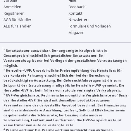
Vorteile
Hilfe
Anmelden
Feedback
Registrieren
Kontakt
AGB für Händler
Newsletter
AEB für Händler
Formulare und Vorlagen
Magazin
¹ Umsatzsteuer ausweisbar. Der angezeigte Kaufpreis ist ein
Gesamtpreis einschließlich gesetzlicher Umsatzsteuer. Ein
Vorsteuerabzug ist nur bei Vorliegen der gesetzlichen Voraussetzungen
möglich.
²
Hersteller-UVP
: Unverbindliche Preisempfehlung des Herstellers für
das konkrete Fahrzeug einschließlich der bei der Berechnung
berücksichtigten Ausstattung. Bei Gebrauchtfahrzeugen ist die zum
Zeitpunkt der Erstzulassung maßgebliche Hersteller-UVP gemeint. Die
Hersteller-UVP ist kein früher von auto.de verlangter Verkaufspreis.
³
UVP-Vergleichsrate
: Rechnerische monatliche Vergleichsrate auf Basis
der Hersteller-UVP. Sie wird mit denselben produktbezogenen
Parametern wie das dargestellte Angebot berechnet. Bei Finanzierung
sind dies insbesondere Anzahlung, Laufzeit, Soll- und Effektivzins sowie
gegebenenfalls die Schlussrate; bei Leasing insbesondere
Sonderzahlung, Laufzeit und Laufleistung. Die UVP-Vergleichsrate ist
keine früher von auto.de verlangte Rate.
⁴ Preisbewertung: Die Preisbewertung vergleicht den aktuellen