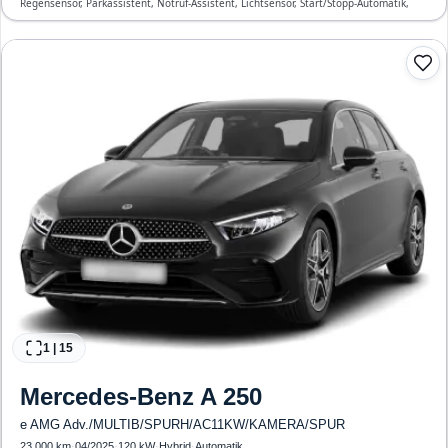
Regensensor, Parkassistent, Notruf-Assistent, Lichtsensor, Start/Stopp-Automatik,
Bluetooth, Freisprecheinrichtung, Verkehrszeichen-Erkennung, ESP, ABS,
Klimatisierung, Front-, Seiten- und weitere Airbags
1
|
15
Mercedes-Benz
A 250
e AMG Adv./MULTIB/SPURH/AC11KW/KAMERA/SPUR
23.000 km
·
04/2025
·
120 kW
·
Hybrid
·
Automatik