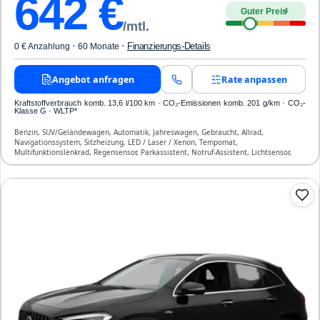
642
€
Guter Preis
4
/mtl.
·
·
Finanzierungs-Details
0 € Anzahlung
60 Monate
Angebot anfragen
Rate anpassen
Kraftstoffverbrauch komb. 13,6 l/100 km · CO₂-Emissionen komb. 201 g/km · CO₂-
Klasse G · WLTP*
Benzin, SUV/Geländewagen, Automatik, Jahreswagen, Gebraucht, Allrad,
Navigationssystem, Sitzheizung, LED / Laser / Xenon, Tempomat,
Multifunktionslenkrad, Regensensor, Parkassistent, Notruf-Assistent, Lichtsensor,
Start/Stopp-Automatik, Bluetooth, Freisprecheinrichtung, Verkehrszeichen-
Erkennung, ESP, ABS, Klimaautomatik, Front-, Seiten- und weitere Airbags