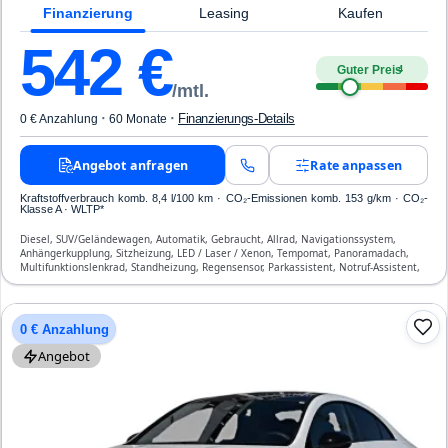
Finanzierung
Leasing
Kaufen
542
€
Guter Preis
4
/mtl.
·
·
Finanzierungs-Details
0 € Anzahlung
60 Monate
Angebot anfragen
Rate anpassen
Kraftstoffverbrauch komb. 8,4 l/100 km · CO₂-Emissionen komb. 153 g/km · CO₂-
Klasse A · WLTP*
Diesel, SUV/Geländewagen, Automatik, Gebraucht, Allrad, Navigationssystem,
Anhängerkupplung, Sitzheizung, LED / Laser / Xenon, Tempomat, Panoramadach,
Multifunktionslenkrad, Standheizung, Regensensor, Parkassistent, Notruf-Assistent,
Lichtsensor, Start/Stopp-Automatik, Bluetooth, Freisprecheinrichtung,
Verkehrszeichen-Erkennung, ESP, ABS, Klimatisierung, Front-, Seiten- und weitere
Airbags
0 € Anzahlung
Angebot