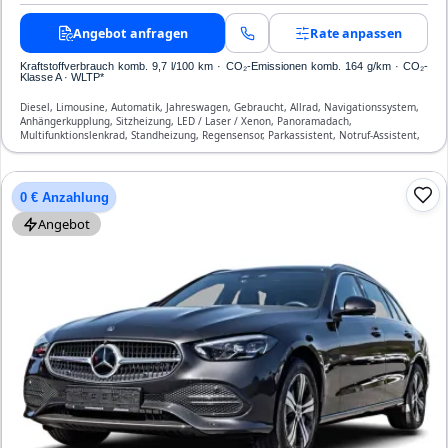
Angebot anfragen
Rate anpassen
Kraftstoffverbrauch komb. 9,7 l/100 km · CO₂-Emissionen komb. 164 g/km · CO₂-
Klasse A · WLTP*
Diesel, Limousine, Automatik, Jahreswagen, Gebraucht, Allrad, Navigationssystem,
Anhängerkupplung, Sitzheizung, LED / Laser / Xenon, Panoramadach,
Multifunktionslenkrad, Standheizung, Regensensor, Parkassistent, Notruf-Assistent,
Lichtsensor, Start/Stopp-Automatik, Bluetooth, Freisprecheinrichtung,
Verkehrszeichen-Erkennung, ESP, ABS, Klimatisierung, Front-, Seiten- und weitere
Airbags
0 € Anzahlung
Angebot