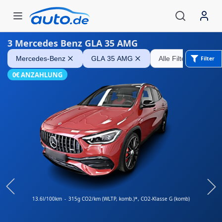
3
Mercedes Benz GLA 35 AMG
Mercedes-Benz GLA 35 AMG
Mercedes-Benz
GLA 35 AMG
Alle Filter entfernen
Filter
0€ ANZAHLUNG
13.6l/100km
-
315g CO2/km (WLTP, komb.)*
, CO2-Klasse G (komb)