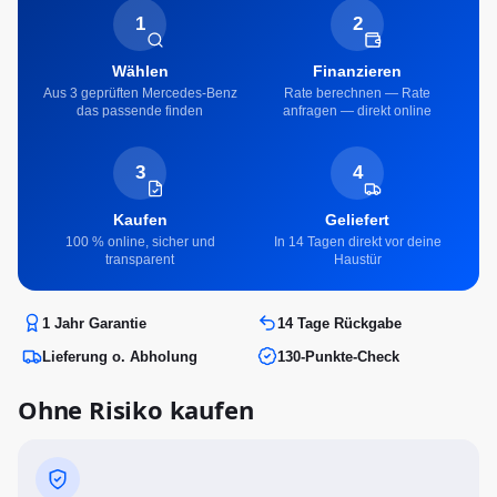
1
2
Wählen
Finanzieren
Aus 3 geprüften Mercedes-Benz
Rate berechnen — Rate
das passende finden
anfragen — direkt online
3
4
Kaufen
Geliefert
100 % online, sicher und
In 14 Tagen direkt vor deine
transparent
Haustür
1 Jahr Garantie
14 Tage Rückgabe
Lieferung o. Abholung
130-Punkte-Check
Ohne Risiko kaufen