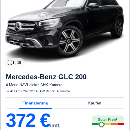
1
|
15
Mercedes-Benz
GLC 200
4 Matic NAVI elektr. AHK Kamera
57.411 km
·
02/2022
·
145 kW
·
Benzin
·
Automatik
Finanzierung
Kaufen
372
€
Guter Preis
4
/mtl.