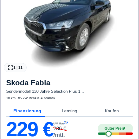
1
|
11
Skoda
Fabia
Sondermodell 130 Jahre Selection Plus 1...
10 km
·
·
85 kW
·
Benzin
·
Automatik
Finanzierung
Leasing
Kaufen
229
€
3
UVP-Rate
236
€
Guter Preis
4
/mtl.