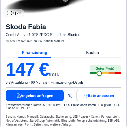
1
|
20
Skoda
Fabia
Combi Active 1.0TSI*PDC SmartLink Bluetoo...
35.550 km
·
02/2023
·
70 kW
·
Benzin
·
Manuell
Finanzierung
Kaufen
147
€
Guter Preis
4
/mtl.
·
·
Finanzierungs-Details
0 € Anzahlung
60 Monate
Angebot anfragen
Rate anpassen
Kraftstoffverbrauch komb. 5,3 l/100 km · CO₂-Emissionen komb. 120 g/km · CO₂-
Klasse D · WLTP*
Benzin, Kombi, Manuell, Gebraucht, Sitzheizung, LED / Laser / Xenon, Parkassistent,
Notruf-Assistent, Start/Stopp-Automatik, Bluetooth, Freisprecheinrichtung, ESP, ABS,
Klimaanlage, Front-, Seiten- und weitere Airbags