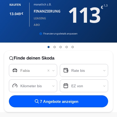
113
KAUFEN
monatlich z.B.
1,3
FINANZIERUNG
13.049
LEASING
ABO
Finanzierungsdetails anpassen
Finde
deinen Skoda
Fabia
Rate bis
Kilometer bis
EZ von
7
Angebote anzeigen