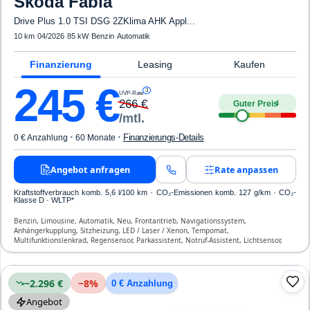
Skoda
Fabia
Drive Plus 1.0 TSI DSG 2ZKlima AHK Appl...
10 km
·
04/2026
·
85 kW
·
Benzin
·
Automatik
Finanzierung
Leasing
Kaufen
245
€
3
UVP-Rate
266
€
Guter Preis
4
/mtl.
·
·
Finanzierungs-Details
0 € Anzahlung
60 Monate
Angebot anfragen
Rate anpassen
Kraftstoffverbrauch komb. 5,6 l/100 km · CO₂-Emissionen komb. 127 g/km · CO₂-
Klasse D · WLTP*
Benzin, Limousine, Automatik, Neu, Frontantrieb, Navigationssystem,
Anhängerkupplung, Sitzheizung, LED / Laser / Xenon, Tempomat,
Multifunktionslenkrad, Regensensor, Parkassistent, Notruf-Assistent, Lichtsensor,
Start/Stopp-Automatik, Bluetooth, Freisprecheinrichtung, Verkehrszeichen-
Erkennung, ESP, ABS, Klimatisierung, Front- und Seiten-Airbags
−2.296 €
−
8
%
0 € Anzahlung
Angebot