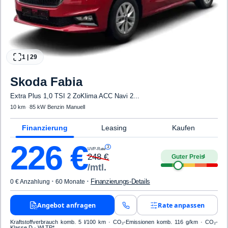
1
|
29
Skoda
Fabia
Extra Plus 1,0 TSI 2 ZoKlima ACC Navi 2...
10 km
·
·
85 kW
·
Benzin
·
Manuell
Finanzierung
Leasing
Kaufen
226
€
3
UVP-Rate
248
€
Guter Preis
4
/mtl.
·
·
Finanzierungs-Details
0 € Anzahlung
60 Monate
Angebot anfragen
Rate anpassen
Kraftstoffverbrauch komb. 5 l/100 km · CO₂-Emissionen komb. 116 g/km · CO₂-
Klasse D · WLTP*