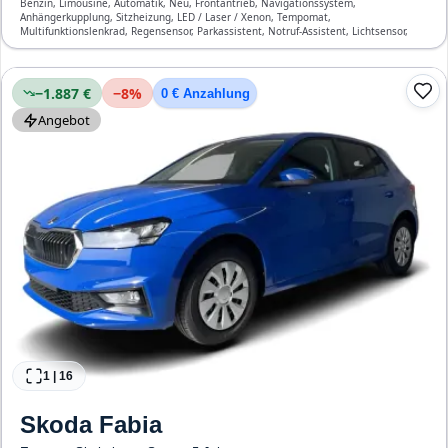
Benzin, Limousine, Automatik, Neu, Frontantrieb, Navigationssystem,
Anhängerkupplung, Sitzheizung, LED / Laser / Xenon, Tempomat,
Multifunktionslenkrad, Regensensor, Parkassistent, Notruf-Assistent, Lichtsensor,
Start/Stopp-Automatik, Bluetooth, Freisprecheinrichtung, Verkehrszeichen-
Erkennung, ESP, ABS, Klimatisierung, Front- und Seiten-Airbags
−1.887 €
−
8
%
0 € Anzahlung
Angebot
1
|
16
Skoda
Fabia