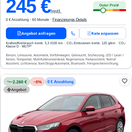
245
€
Guter Preis
4
/mtl.
·
·
Finanzierungs-Details
0 € Anzahlung
60 Monate
Angebot anfragen
Rate anpassen
Kraftstoffverbrauch komb. 5,3 l/100 km · CO₂-Emissionen komb. 120 g/km · CO₂-
Klasse D · WLTP*
Benzin, Limousine, Automatik, Vorführwagen, Gebraucht, Sitzheizung, LED / Laser /
Xenon, Tempomat, Multifunktionslenkrad, Regensensor, Parkassistent, Notruf-
Assistent, Lichtsensor, Start/Stopp-Automatik, Bluetooth, Freisprecheinrichtung,
Verkehrszeichen-Erkennung, ESP, ABS, Klimaanlage, Airbag
−2.260 €
−
8
%
0 € Anzahlung
Angebot