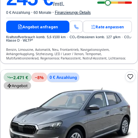
/mtl.
·
·
Finanzierungs-Details
0 € Anzahlung
60 Monate
Angebot anfragen
Rate anpassen
Kraftstoffverbrauch komb. 5,6 l/100 km · CO₂-Emissionen komb. 127 g/km · CO₂-
Klasse D · WLTP*
Benzin, Limousine, Automatik, Neu, Frontantrieb, Navigationssystem,
Anhängerkupplung, Sitzheizung, LED / Laser / Xenon, Tempomat,
Multifunktionslenkrad, Regensensor, Parkassistent, Notruf-Assistent, Lichtsensor,
Start/Stopp-Automatik, Bluetooth, Freisprecheinrichtung, Verkehrszeichen-
Erkennung, ESP, ABS, Klimatisierung, Front- und Seiten-Airbags
−2.471 €
−
8
%
0 € Anzahlung
Angebot