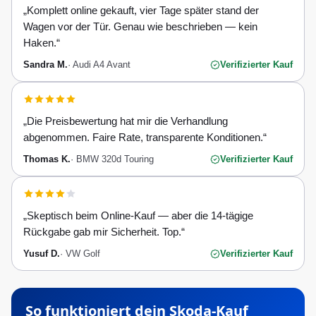
„
Komplett online gekauft, vier Tage später stand der
Wagen vor der Tür. Genau wie beschrieben — kein
Haken.
“
Sandra M.
·
Audi A4 Avant
Verifizierter Kauf
„
Die Preisbewertung hat mir die Verhandlung
abgenommen. Faire Rate, transparente Konditionen.
“
Thomas K.
·
BMW 320d Touring
Verifizierter Kauf
„
Skeptisch beim Online-Kauf — aber die 14-tägige
Rückgabe gab mir Sicherheit. Top.
“
Yusuf D.
·
VW Golf
Verifizierter Kauf
So funktioniert dein
Skoda
-Kauf