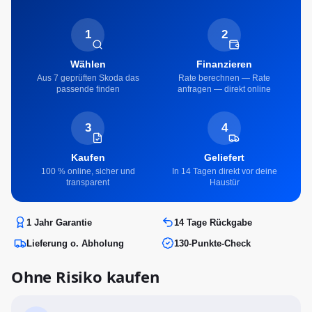
1
2
Wählen
Finanzieren
Aus 7 geprüften Skoda das
Rate berechnen — Rate
passende finden
anfragen — direkt online
3
4
Kaufen
Geliefert
100 % online, sicher und
In 14 Tagen direkt vor deine
transparent
Haustür
1 Jahr Garantie
14 Tage Rückgabe
Lieferung o. Abholung
130-Punkte-Check
Ohne Risiko kaufen