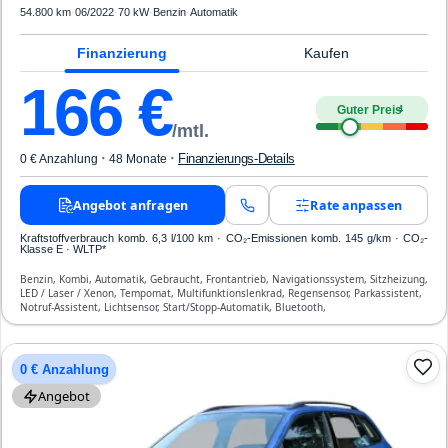
54.800 km
·
06/2022
·
70 kW
·
Benzin
·
Automatik
Finanzierung
Kaufen
166
€
Guter Preis
4
/mtl.
·
·
Finanzierungs-Details
0 € Anzahlung
48 Monate
Angebot anfragen
Rate anpassen
Kraftstoffverbrauch komb. 6,3 l/100 km · CO₂-Emissionen komb. 145 g/km · CO₂-
Klasse E · WLTP*
Benzin, Kombi, Automatik, Gebraucht, Frontantrieb, Navigationssystem, Sitzheizung,
LED / Laser / Xenon, Tempomat, Multifunktionslenkrad, Regensensor, Parkassistent,
Notruf-Assistent, Lichtsensor, Start/Stopp-Automatik, Bluetooth,
Freisprecheinrichtung, ESP, ABS, Klimaautomatik, Front- und Seiten-Airbags
0 € Anzahlung
Angebot