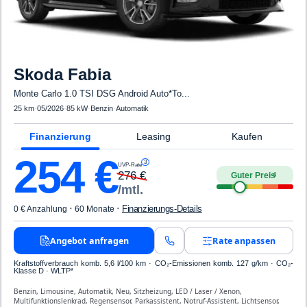
Skoda
Fabia
Monte Carlo 1.0 TSI DSG Android Auto*To...
25 km
·
05/2026
·
85 kW
·
Benzin
·
Automatik
Finanzierung
Leasing
Kaufen
254
€
3
UVP-Rate
276
€
Guter Preis
4
/mtl.
·
·
Finanzierungs-Details
0 € Anzahlung
60 Monate
Angebot anfragen
Rate anpassen
Kraftstoffverbrauch komb. 5,6 l/100 km · CO₂-Emissionen komb. 127 g/km · CO₂-
Klasse D · WLTP*
Benzin, Limousine, Automatik, Neu, Sitzheizung, LED / Laser / Xenon,
Multifunktionslenkrad, Regensensor, Parkassistent, Notruf-Assistent, Lichtsensor,