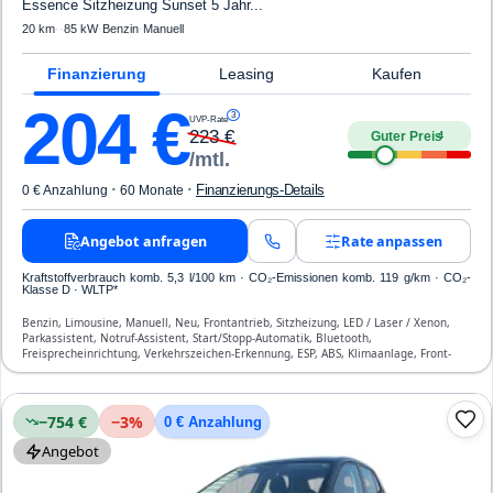
Essence Sitzheizung Sunset 5 Jahr...
20 km
·
·
85 kW
·
Benzin
·
Manuell
Finanzierung
Leasing
Kaufen
204
€
3
UVP-Rate
223
€
Guter Preis
4
/mtl.
·
·
Finanzierungs-Details
0 € Anzahlung
60 Monate
Angebot anfragen
Rate anpassen
Kraftstoffverbrauch komb. 5,3 l/100 km · CO₂-Emissionen komb. 119 g/km · CO₂-
Klasse D · WLTP*
Benzin, Limousine, Manuell, Neu, Frontantrieb, Sitzheizung, LED / Laser / Xenon,
Parkassistent, Notruf-Assistent, Start/Stopp-Automatik, Bluetooth,
Freisprecheinrichtung, Verkehrszeichen-Erkennung, ESP, ABS, Klimaanlage, Front-
und Seiten-Airbags
−754 €
−
3
%
0 € Anzahlung
Angebot