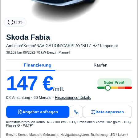
1
|
15
Skoda
Fabia
Ambition*Kombi*NAVIGATION*CARPLAY*SITZ-HZ*Tempomat
38.162 km
·
06/2022
·
70 kW
·
Benzin
·
Manuell
Finanzierung
Kaufen
147
€
Guter Preis
4
/mtl.
·
·
Finanzierungs-Details
0 € Anzahlung
60 Monate
Angebot anfragen
Rate anpassen
Kraftstoffverbrauch komb. 4,5 l/100 km · CO₂-Emissionen komb. 102 g/km · CO₂-
Klasse G · WLTP*
Benzin, Kombi, Manuell, Gebraucht, Navigationssystem, Sitzheizung, LED / Laser /