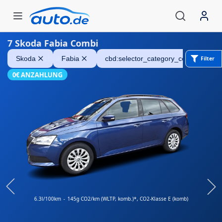
7
Skoda Fabia Combi
Skoda Fabia
Skoda
Fabia
cbd:selector_category_combi
Filter
0€ ANZAHLUNG
6.3l/100km
-
145g CO2/km (WLTP, komb.)*
, CO2-Klasse E (komb)