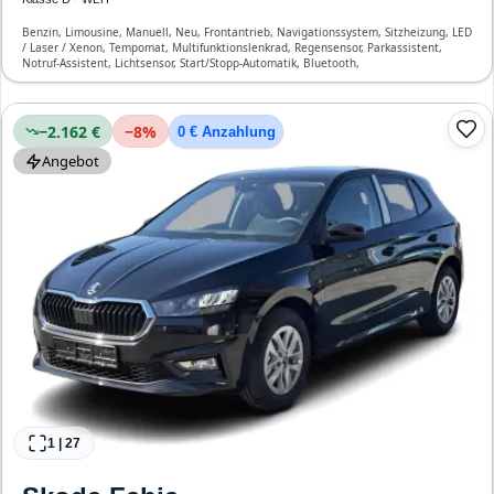
Benzin, Limousine, Manuell, Neu, Frontantrieb, Navigationssystem, Sitzheizung, LED
/ Laser / Xenon, Tempomat, Multifunktionslenkrad, Regensensor, Parkassistent,
Notruf-Assistent, Lichtsensor, Start/Stopp-Automatik, Bluetooth,
Freisprecheinrichtung, ESP, ABS, Klimatisierung, Front- und Seiten-Airbags
−2.162 €
−
8
%
0 € Anzahlung
Angebot
1
|
27