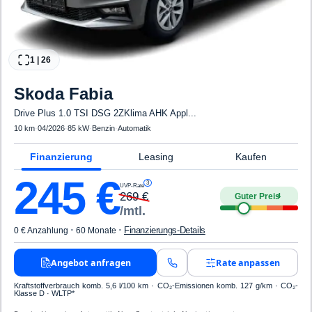
1
|
26
Skoda
Fabia
Drive Plus 1.0 TSI DSG 2ZKlima AHK Appl...
10 km
·
04/2026
·
85 kW
·
Benzin
·
Automatik
Finanzierung
Leasing
Kaufen
245
€
3
UVP-Rate
269
€
Guter Preis
4
/mtl.
·
·
Finanzierungs-Details
0 € Anzahlung
60 Monate
Angebot anfragen
Rate anpassen
Kraftstoffverbrauch komb. 5,6 l/100 km · CO₂-Emissionen komb. 127 g/km · CO₂-
Klasse D · WLTP*