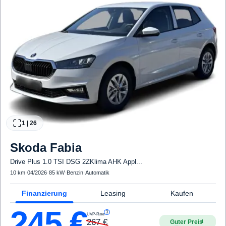
1
|
26
Skoda
Fabia
Drive Plus 1.0 TSI DSG 2ZKlima AHK Appl...
10 km
·
04/2026
·
85 kW
·
Benzin
·
Automatik
Finanzierung
Leasing
Kaufen
245
€
3
UVP-Rate
267
€
Guter Preis
4