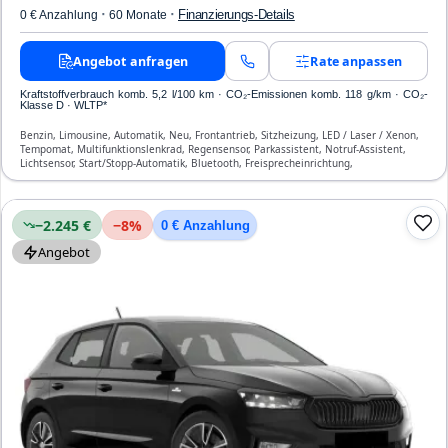
·
·
Finanzierungs-Details
0 € Anzahlung
60 Monate
Angebot anfragen
Rate anpassen
Kraftstoffverbrauch komb. 5,2 l/100 km · CO₂-Emissionen komb. 118 g/km · CO₂-
Klasse D · WLTP*
Benzin, Limousine, Automatik, Neu, Frontantrieb, Sitzheizung, LED / Laser / Xenon,
Tempomat, Multifunktionslenkrad, Regensensor, Parkassistent, Notruf-Assistent,
Lichtsensor, Start/Stopp-Automatik, Bluetooth, Freisprecheinrichtung,
Verkehrszeichen-Erkennung, ESP, ABS, Klimaanlage, Front- und Seiten-Airbags
−2.245 €
−
8
%
0 € Anzahlung
Angebot