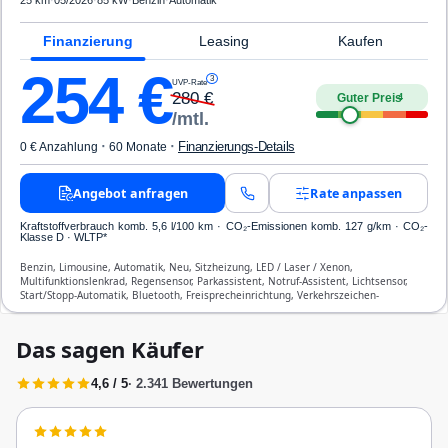
25 km
·
05/2026
·
85 kW
·
Benzin
·
Automatik
Finanzierung
Leasing
Kaufen
254
€
3
UVP-Rate
280
€
Guter Preis
4
/mtl.
·
·
Finanzierungs-Details
0 € Anzahlung
60 Monate
Angebot anfragen
Rate anpassen
Kraftstoffverbrauch komb. 5,6 l/100 km · CO₂-Emissionen komb. 127 g/km · CO₂-
Klasse D · WLTP*
Benzin, Limousine, Automatik, Neu, Sitzheizung, LED / Laser / Xenon,
Multifunktionslenkrad, Regensensor, Parkassistent, Notruf-Assistent, Lichtsensor,
Start/Stopp-Automatik, Bluetooth, Freisprecheinrichtung, Verkehrszeichen-
Erkennung, ESP, ABS, Klimatisierung, Front-Airbags
Das sagen Käufer
4,6 / 5
· 2.341 Bewertungen