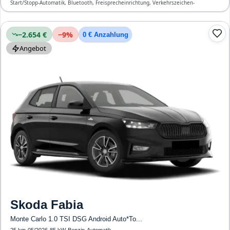
Start/Stopp-Automatik, Bluetooth, Freisprecheinrichtung, Verkehrszeichen-
Erkennung, ESP, ABS, Klimatisierung, Front-Airbags
−2.654 €
−
9
%
0 € Anzahlung
Angebot
Skoda
Fabia
Monte Carlo 1.0 TSI DSG Android Auto*To...