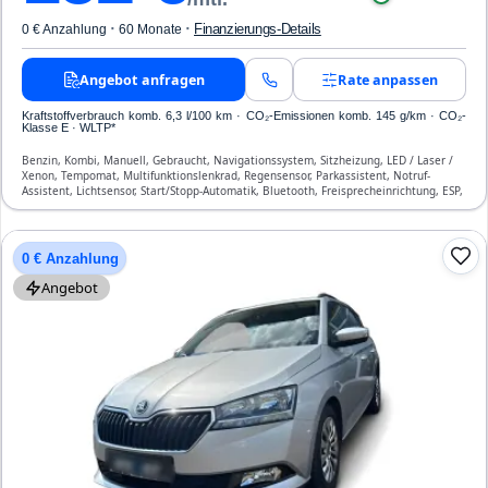
·
·
Finanzierungs-Details
0 € Anzahlung
60 Monate
Angebot anfragen
Rate anpassen
Kraftstoffverbrauch komb. 6,3 l/100 km · CO₂-Emissionen komb. 145 g/km · CO₂-
Klasse E · WLTP*
Benzin, Kombi, Manuell, Gebraucht, Navigationssystem, Sitzheizung, LED / Laser /
Xenon, Tempomat, Multifunktionslenkrad, Regensensor, Parkassistent, Notruf-
Assistent, Lichtsensor, Start/Stopp-Automatik, Bluetooth, Freisprecheinrichtung, ESP,
ABS, Klimaautomatik, Front- und Seiten-Airbags
0 € Anzahlung
Angebot