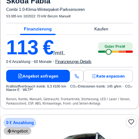
Skoda
Fabia
Combi 1.0-Klima-Winterpaket-Parksensoren
53.085 km
·
10/2022
·
70 kW
·
Benzin
·
Manuell
Finanzierung
Kaufen
113
€
Guter Preis
4
/mtl.
·
·
Finanzierungs-Details
0 € Anzahlung
60 Monate
Angebot anfragen
Rate anpassen
Kraftstoffverbrauch komb. 6,3 l/100 km · CO₂-Emissionen komb. 145 g/km · CO₂-
Klasse E · WLTP*
Benzin, Kombi, Manuell, Gebraucht, Frontantrieb, Sitzheizung, LED / Laser / Xenon,
Parkassistent, ESP, ABS, Klimaanlage, Front- und Seiten-Airbags
0 € Anzahlung
Angebot