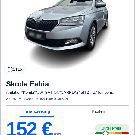
1
|
15
Skoda
Fabia
Ambition*Kombi*NAVIGATION*CARPLAY*SITZ-HZ*Tempomat
29.075 km
·
08/2022
·
70 kW
·
Benzin
·
Manuell
Finanzierung
Kaufen
152
€
Guter Preis
4
/mtl.