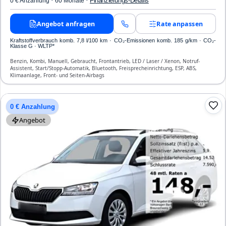
·
·
Finanzierungs-Details
0 € Anzahlung
60 Monate
Angebot anfragen
Rate anpassen
Kraftstoffverbrauch komb. 7,8 l/100 km · CO₂-Emissionen komb. 185 g/km · CO₂-
Klasse G · WLTP*
Benzin, Kombi, Manuell, Gebraucht, Frontantrieb, LED / Laser / Xenon, Notruf-
Assistent, Start/Stopp-Automatik, Bluetooth, Freisprecheinrichtung, ESP, ABS,
Klimaanlage, Front- und Seiten-Airbags
0 € Anzahlung
Angebot