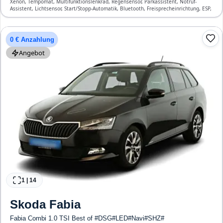
Xenon, Tempomat, Multifunktionslenkrad, Regensensor, Parkassistent, Notruf-
Assistent, Lichtsensor, Start/Stopp-Automatik, Bluetooth, Freisprecheinrichtung, ESP,
ABS, Klimaautomatik, Front- und Seiten-Airbags
0 € Anzahlung
Angebot
1
|
14
Skoda
Fabia
Fabia Combi 1.0 TSI Best of #DSG#LED#Navi#SHZ#