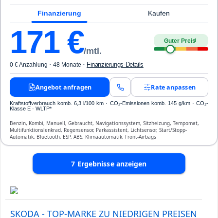
Finanzierung
Kaufen
171
€
Guter Preis
4
/mtl.
·
·
Finanzierungs-Details
0 € Anzahlung
48 Monate
Angebot anfragen
Rate anpassen
Kraftstoffverbrauch komb. 6,3 l/100 km · CO₂-Emissionen komb. 145 g/km · CO₂-
Klasse E · WLTP*
Benzin, Kombi, Manuell, Gebraucht, Navigationssystem, Sitzheizung, Tempomat,
Multifunktionslenkrad, Regensensor, Parkassistent, Lichtsensor, Start/Stopp-
Automatik, Bluetooth, ESP, ABS, Klimaautomatik, Front-Airbags
7
Ergebnisse anzeigen
SKODA - TOP-MARKE ZU NIEDRIGEN PREISEN