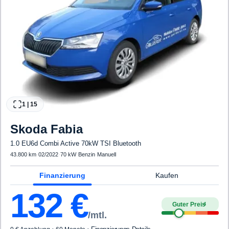
1
|
15
Skoda
Fabia
1.0 EU6d Combi Active 70kW TSI Bluetooth
43.800 km
·
02/2022
·
70 kW
·
Benzin
·
Manuell
Finanzierung
Kaufen
132
€
Guter Preis
4
/mtl.