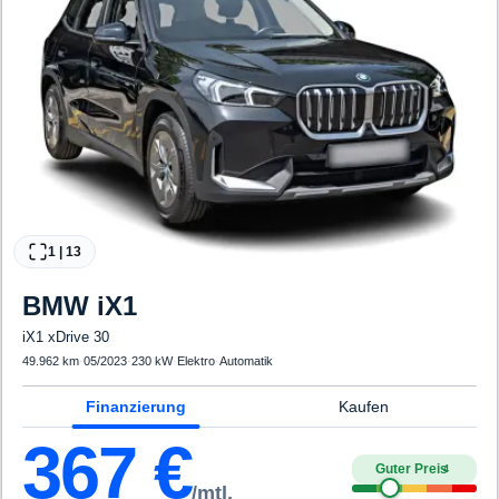
1
|
13
BMW
iX1
iX1 xDrive 30
49.962 km
·
05/2023
·
230 kW
·
Elektro
·
Automatik
Finanzierung
Kaufen
367
€
Guter Preis
4
/mtl.