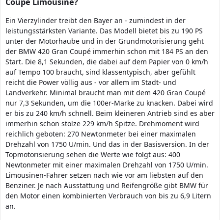
Coupé Limousine?
Ein Vierzylinder treibt den Bayer an - zumindest in der
leistungsstärksten Variante. Das Modell bietet bis zu 190 PS
unter der Motorhaube und in der Grundmotorisierung geht
der BMW 420 Gran Coupé immerhin schon mit 184 PS an den
Start. Die 8,1 Sekunden, die dabei auf dem Papier von 0 km/h
auf Tempo 100 braucht, sind klassentypisch, aber gefühlt
reicht die Power völlig aus - vor allem im Stadt- und
Landverkehr. Minimal braucht man mit dem 420 Gran Coupé
nur 7,3 Sekunden, um die 100er-Marke zu knacken. Dabei wird
er bis zu 240 km/h schnell. Beim kleineren Antrieb sind es aber
immerhin schon stolze 229 km/h Spitze. Drehmoment wird
reichlich geboten: 270 Newtonmeter bei einer maximalen
Drehzahl von 1750 U/min. Und das in der Basisversion. In der
Topmotorisierung sehen die Werte wie folgt aus: 400
Newtonmeter mit einer maximalen Drehzahl von 1750 U/min.
Limousinen-Fahrer setzen nach wie vor am liebsten auf den
Benziner. Je nach Ausstattung und Reifengröße gibt BMW für
den Motor einen kombinierten Verbrauch von bis zu 6,9 Litern
an.