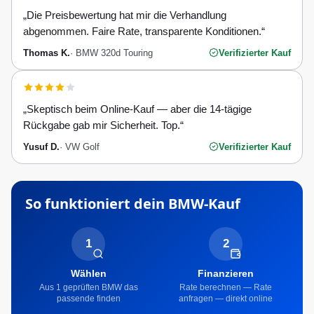
„
Die Preisbewertung hat mir die Verhandlung
abgenommen. Faire Rate, transparente Konditionen.
“
Thomas K.
·
BMW 320d Touring
Verifizierter Kauf
„
Skeptisch beim Online-Kauf — aber die 14-tägige
Rückgabe gab mir Sicherheit. Top.
“
Yusuf D.
·
VW Golf
Verifizierter Kauf
So funktioniert dein
BMW
-Kauf
1
2
Wählen
Finanzieren
Aus 1 geprüften BMW das
Rate berechnen — Rate
passende finden
anfragen — direkt online