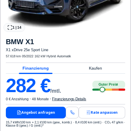
1
|
14
BMW
X1
X1 xDrive 25e Sport Line
57.618 km
·
05/2022
·
162 kW
·
Hybrid
·
Automatik
Finanzierung
Kaufen
282
€
Guter Preis
4
/mtl.
·
·
Finanzierungs-Details
0 € Anzahlung
48 Monate
Angebot anfragen
Rate anpassen
15,7 kWh/100 km
+ 2,1 l/100 km (gew., komb.) · 8,4 l/100 km (entl.) · CO₂ 47 g/km ·
Klasse B (gew.) / G (entl.)*