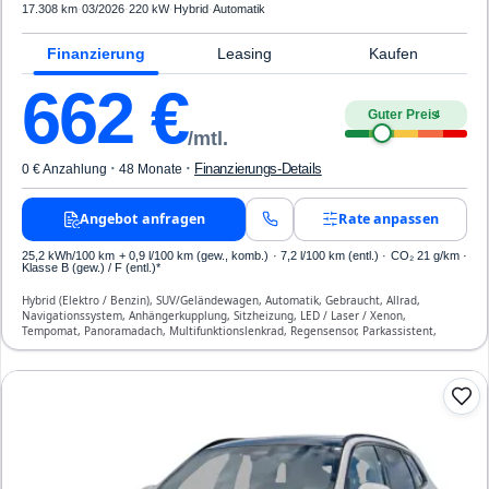
17.308 km
·
03/2026
·
220 kW
·
Hybrid
·
Automatik
Finanzierung
Leasing
Kaufen
662
€
Guter Preis
4
/mtl.
·
·
Finanzierungs-Details
0 € Anzahlung
48 Monate
Angebot anfragen
Rate anpassen
25,2 kWh/100 km
+ 0,9 l/100 km (gew., komb.) · 7,2 l/100 km (entl.) · CO₂ 21 g/km ·
Klasse B (gew.) / F (entl.)*
Hybrid (Elektro / Benzin), SUV/Geländewagen, Automatik, Gebraucht, Allrad,
Navigationssystem, Anhängerkupplung, Sitzheizung, LED / Laser / Xenon,
Tempomat, Panoramadach, Multifunktionslenkrad, Regensensor, Parkassistent,
Notruf-Assistent, Lichtsensor, Head Up Display, Start/Stopp-Automatik, Bluetooth,
Freisprecheinrichtung, Verkehrszeichen-Erkennung, ESP, ABS, Klimatisierung, Front-,
Seiten- und weitere Airbags