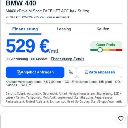
BMW
440
M440i xDrive M Sport FACELIFT ACC h&k St.Hzg
25.347 km
·
12/2024
·
275 kW
·
Benzin
·
Automatik
Finanzierung
Leasing
Kaufen
529
€
Guter Preis
4
/mtl.
·
·
Finanzierungs-Details
0 € Anzahlung
60 Monate
Angebot anfragen
Rate anpassen
Kraftstoffverbrauch komb. 7,8 l/100 km · CO₂-Emissionen komb. 185 g/km · CO₂-
Klasse G · WLTP*
Benzin, Coupé, Automatik, Gebraucht, Allrad, Navigationssystem, Sitzheizung, LED /
Laser / Xenon, Tempomat, Multifunktionslenkrad, Standheizung, Regensensor,
Parkassistent, Notruf-Assistent, Lichtsensor, Head Up Display, Start/Stopp-Automatik,
Bluetooth, Freisprecheinrichtung, Verkehrszeichen-Erkennung, ESP, ABS,
Klimatisierung, Front- und Seiten-Airbags