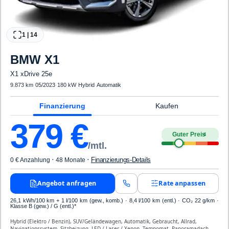
1
|
14
BMW
X1
X1 xDrive 25e
9.873 km
·
05/2023
·
180 kW
·
Hybrid
·
Automatik
Finanzierung
Kaufen
379
€
Guter Preis
4
/mtl.
·
·
Finanzierungs-Details
0 € Anzahlung
48 Monate
Angebot anfragen
Rate anpassen
26,1 kWh/100 km
+ 1 l/100 km (gew., komb.) · 8,4 l/100 km (entl.) · CO₂ 22 g/km ·
Klasse B (gew.) / G (entl.)*
Hybrid (Elektro / Benzin), SUV/Geländewagen, Automatik, Gebraucht, Allrad,
Navigationssystem, Sitzheizung, LED / Laser / Xenon, Tempomat, Panoramadach,