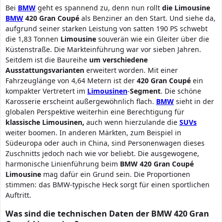
Bei
BMW
geht es spannend zu, denn nun rollt
die Limousine
BMW
420 Gran Coupé
als Benziner an den Start. Und siehe da,
aufgrund seiner starken Leistung von satten 190 PS schwebt
die 1,83 Tonnen
Limousine
souverän wie ein Gleiter über die
Küstenstraße. Die Markteinführung war vor sieben Jahren.
Seitdem ist die Baureihe
um verschiedene
Ausstattungsvarianten
erweitert worden. Mit einer
Fahrzeuglänge von 4,64 Metern ist der
420 Gran Coupé
ein
kompakter Vertretert im
Limousinen
-
Segment
. Die schöne
Karosserie erscheint außergewöhnlich flach.
BMW
sieht in der
globalen Perspektive weiterhin eine Berechtigung für
klassische
Limousinen,
auch wenn hierzulande die
SUVs
weiter boomen. In anderen Märkten, zum Beispiel in
Südeuropa oder auch in China, sind Personenwagen dieses
Zuschnitts jedoch nach wie vor beliebt. Die ausgewogene,
harmonische Linienführung beim
BMW 420 Gran Coupé
Limousine
mag dafür ein Grund sein. Die Proportionen
stimmen: das BMW-typische Heck sorgt für einen sportlichen
Auftritt.
Was sind die technischen Daten der BMW 420 Gran