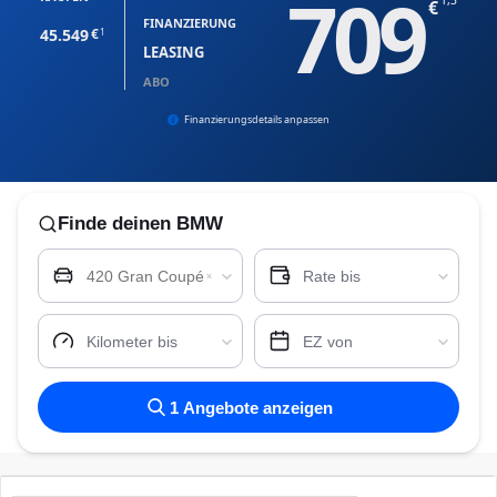
709
1,3
FINANZIERUNG
45.549
1
LEASING
ABO
Finanzierungsdetails anpassen
Finde
deinen BMW
420 Gran Coupé
Rate bis
Kilometer bis
EZ von
1
Angebote anzeigen