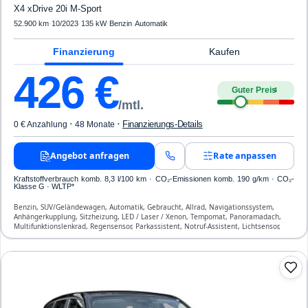
X4 xDrive 20i M-Sport
52.900 km
·
10/2023
·
135 kW
·
Benzin
·
Automatik
Finanzierung
Kaufen
426
€
Guter Preis
4
/mtl.
·
·
Finanzierungs-Details
0 € Anzahlung
48 Monate
Angebot anfragen
Rate anpassen
Kraftstoffverbrauch komb. 8,3 l/100 km · CO₂-Emissionen komb. 190 g/km · CO₂-
Klasse G · WLTP*
Benzin, SUV/Geländewagen, Automatik, Gebraucht, Allrad, Navigationssystem,
Anhängerkupplung, Sitzheizung, LED / Laser / Xenon, Tempomat, Panoramadach,
Multifunktionslenkrad, Regensensor, Parkassistent, Notruf-Assistent, Lichtsensor,
Head Up Display, Start/Stopp-Automatik, Bluetooth, Freisprecheinrichtung,
Verkehrszeichen-Erkennung, ESP, ABS, Klimatisierung, Front-, Seiten- und weitere
Airbags