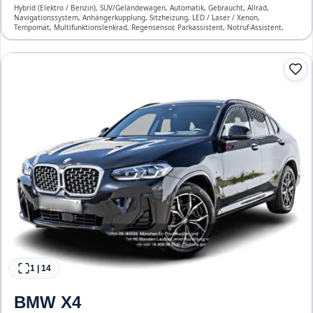
Hybrid (Elektro / Benzin), SUV/Geländewagen, Automatik, Gebraucht, Allrad,
Navigationssystem, Anhängerkupplung, Sitzheizung, LED / Laser / Xenon,
Tempomat, Multifunktionslenkrad, Regensensor, Parkassistent, Notruf-Assistent,
Head Up Display, Start/Stopp-Automatik, Bluetooth, Freisprecheinrichtung,
Verkehrszeichen-Erkennung, ESP, ABS, Klimatisierung, Front-, Seiten- und weitere
Airbags
1
|
14
BMW
X4