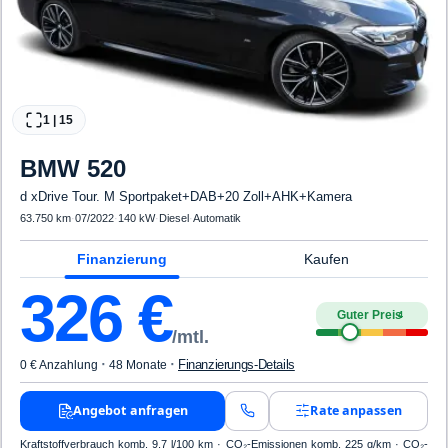
1
|
15
BMW
520
d xDrive Tour. M Sportpaket+DAB+20 Zoll+AHK+Kamera
63.750 km
·
07/2022
·
140 kW
·
Diesel
·
Automatik
Finanzierung
Kaufen
326
€
Guter Preis
4
/mtl.
·
·
Finanzierungs-Details
0 € Anzahlung
48 Monate
Angebot anfragen
Rate anpassen
Kraftstoffverbrauch komb. 9,7 l/100 km · CO₂-Emissionen komb. 225 g/km · CO₂-