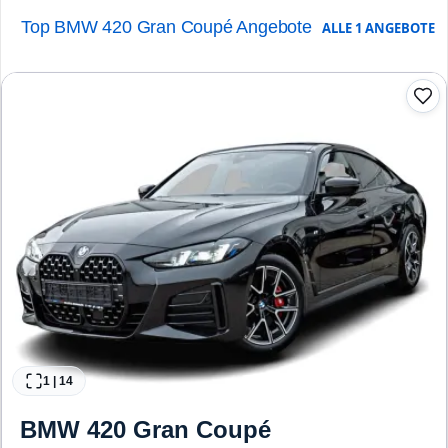
Top BMW 420 Gran Coupé Angebote
ALLE
1
ANGEBOTE
1
|
14
BMW
420 Gran Coupé