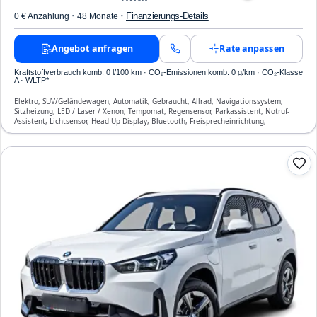
·
·
Finanzierungs-Details
0 € Anzahlung
48 Monate
Angebot anfragen
Rate anpassen
Kraftstoffverbrauch komb. 0 l/100 km · CO₂-Emissionen komb. 0 g/km · CO₂-Klasse
A · WLTP*
Elektro, SUV/Geländewagen, Automatik, Gebraucht, Allrad, Navigationssystem,
Sitzheizung, LED / Laser / Xenon, Tempomat, Regensensor, Parkassistent, Notruf-
Assistent, Lichtsensor, Head Up Display, Bluetooth, Freisprecheinrichtung,
Verkehrszeichen-Erkennung, ESP, ABS, Klimaautomatik, Front-, Seiten- und weitere
Airbags