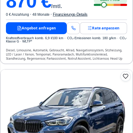
870
€
/mtl.
·
·
Finanzierungs-Details
0 € Anzahlung
48 Monate
Angebot anfragen
Rate anpassen
Kraftstoffverbrauch komb. 6,9 l/100 km · CO₂-Emissionen komb. 180 g/km · CO₂-
Klasse G · WLTP*
Diesel, Limousine, Automatik, Gebraucht, Allrad, Navigationssystem, Sitzheizung,
LED / Laser / Xenon, Tempomat, Panoramadach, Multifunktionslenkrad,
Standheizung, Regensensor, Parkassistent, Notruf-Assistent, Lichtsensor, Head Up
Display, Start/Stopp-Automatik, Bluetooth, Freisprecheinrichtung, Verkehrszeichen-
Erkennung, ESP, ABS, Klimatisierung, Front-, Seiten- und weitere Airbags