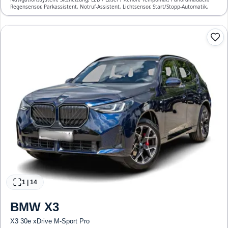
Regensensor, Parkassistent, Notruf-Assistent, Lichtsensor, Start/Stopp-Automatik,
Bluetooth, Freisprecheinrichtung, Verkehrszeichen-Erkennung, ESP, ABS,
Klimatisierung, Front-, Seiten- und weitere Airbags
1
|
14
BMW
X3
X3 30e xDrive M-Sport Pro