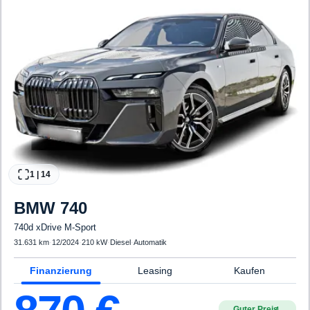
1
|
14
BMW
740
740d xDrive M-Sport
31.631 km
·
12/2024
·
210 kW
·
Diesel
·
Automatik
Finanzierung
Leasing
Kaufen
Guter Preis
4