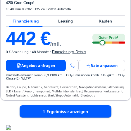
420i Gran Coupé
16.400 km
·
09/2025
·
135 kW
·
Benzin
·
Automatik
Finanzierung
Leasing
Kaufen
442
€
Guter Preis
4
/mtl.
·
·
Finanzierungs-Details
0 € Anzahlung
48 Monate
Angebot anfragen
Rate anpassen
Kraftstoffverbrauch komb. 6,3 l/100 km · CO₂-Emissionen komb. 145 g/km · CO₂-
Klasse E · WLTP*
Benzin, Coupé, Automatik, Gebraucht, Heckantrieb, Navigationssystem, Sitzheizung,
LED / Laser / Xenon, Tempomat, Multifunktionslenkrad, Regensensor, Parkassistent,
Notruf-Assistent, Lichtsensor, Start/Stopp-Automatik, Bluetooth,
Freisprecheinrichtung, ESP, ABS, Klimaautomatik, Front-, Seiten- und weitere Airbags
1
Ergebnisse anzeigen