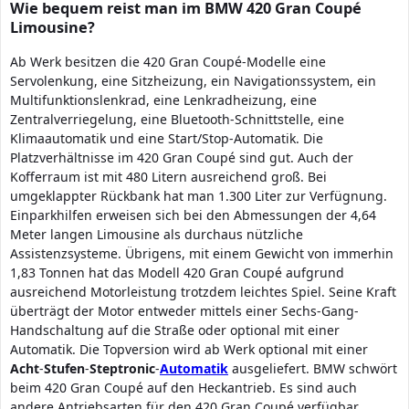
Wie bequem reist man im BMW 420 Gran Coupé
Limousine?
Ab Werk besitzen die 420 Gran Coupé-Modelle eine
Servolenkung, eine Sitzheizung, ein Navigationssystem, ein
Multifunktionslenkrad, eine Lenkradheizung, eine
Zentralverriegelung, eine Bluetooth-Schnittstelle, eine
Klimaautomatik und eine Start/Stop-Automatik. Die
Platzverhältnisse im 420 Gran Coupé sind gut. Auch der
Kofferraum ist mit 480 Litern ausreichend groß. Bei
umgeklappter Rückbank hat man 1.300 Liter zur Verfügnung.
Einparkhilfen erweisen sich bei den Abmessungen der 4,64
Meter langen Limousine als durchaus nützliche
Assistenzsysteme. Übrigens, mit einem Gewicht von immerhin
1,83 Tonnen hat das Modell 420 Gran Coupé aufgrund
ausreichend Motorleistung trotzdem leichtes Spiel. Seine Kraft
überträgt der Motor entweder mittels einer Sechs-Gang-
Handschaltung auf die Straße oder optional mit einer
Automatik. Die Topversion wird ab Werk optional mit einer
Acht
-
Stufen
-
Steptronic
-
Automatik
ausgeliefert. BMW schwört
beim 420 Gran Coupé auf den Heckantrieb. Es sind auch
andere Antriebsarten für den 420 Gran Coupé verfügbar.