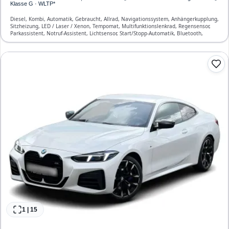
Klasse G · WLTP*
Diesel, Kombi, Automatik, Gebraucht, Allrad, Navigationssystem, Anhängerkupplung,
Sitzheizung, LED / Laser / Xenon, Tempomat, Multifunktionslenkrad, Regensensor,
Parkassistent, Notruf-Assistent, Lichtsensor, Start/Stopp-Automatik, Bluetooth,
Freisprecheinrichtung, Verkehrszeichen-Erkennung, ESP, ABS, Klimatisierung, Front-
und Seiten-Airbags
1
|
15