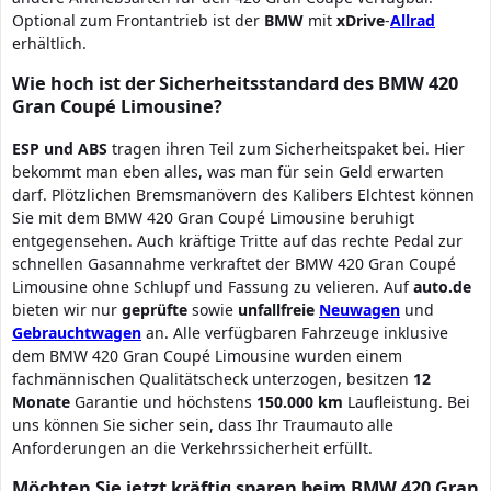
Optional zum Frontantrieb ist der
BMW
mit
xDrive
-
Allrad
erhältlich.
Wie hoch ist der Sicherheitsstandard des BMW 420
Gran Coupé Limousine?
ESP und ABS
tragen ihren Teil zum Sicherheitspaket bei. Hier
bekommt man eben alles, was man für sein Geld erwarten
darf. Plötzlichen Bremsmanövern des Kalibers Elchtest können
Sie mit dem BMW 420 Gran Coupé Limousine beruhigt
entgegensehen. Auch kräftige Tritte auf das rechte Pedal zur
schnellen Gasannahme verkraftet der BMW 420 Gran Coupé
Limousine ohne Schlupf und Fassung zu velieren. Auf
auto.de
bieten wir nur
geprüfte
sowie
unfallfreie
Neuwagen
und
Gebrauchtwagen
an. Alle verfügbaren Fahrzeuge inklusive
dem BMW 420 Gran Coupé Limousine wurden einem
fachmännischen Qualitätscheck unterzogen, besitzen
12
Monate
Garantie und höchstens
150.000 km
Laufleistung. Bei
uns können Sie sicher sein, dass Ihr Traumauto alle
Anforderungen an die Verkehrssicherheit erfüllt.
Möchten Sie jetzt kräftig sparen beim BMW 420 Gran