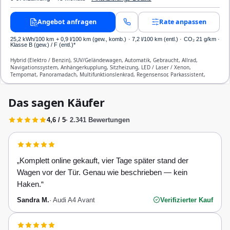
Angebot anfragen
Rate anpassen
25,2 kWh/100 km
+ 0,9 l/100 km (gew., komb.) · 7,2 l/100 km (entl.) · CO₂ 21 g/km ·
Klasse B (gew.) / F (entl.)*
Hybrid (Elektro / Benzin), SUV/Geländewagen, Automatik, Gebraucht, Allrad,
Navigationssystem, Anhängerkupplung, Sitzheizung, LED / Laser / Xenon,
Tempomat, Panoramadach, Multifunktionslenkrad, Regensensor, Parkassistent,
Notruf-Assistent, Lichtsensor, Start/Stopp-Automatik, Bluetooth,
Freisprecheinrichtung, Verkehrszeichen-Erkennung, ESP, ABS, Klimatisierung, Front-,
Seiten- und weitere Airbags
Das sagen Käufer
4,6 / 5
· 2.341 Bewertungen
„
Komplett online gekauft, vier Tage später stand der
Wagen vor der Tür. Genau wie beschrieben — kein
Haken.
“
Sandra M.
·
Audi A4 Avant
Verifizierter Kauf