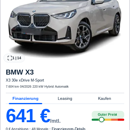
1
|
14
BMW
X3
X3 30e xDrive M-Sport
7.604 km
·
04/2026
·
220 kW
·
Hybrid
·
Automatik
Finanzierung
Leasing
Kaufen
641
€
Guter Preis
4
/mtl.
·
·
Finanzierungs-Details
0 € Anzahlung
48 Monate