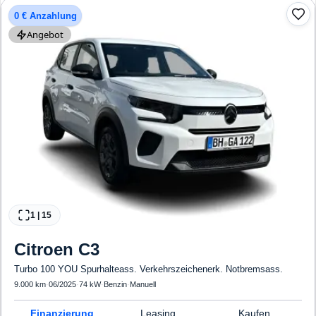
0 € Anzahlung
Angebot
1
|
15
Citroen
C3
Turbo 100 YOU Spurhalteass. Verkehrszeichenerk. Notbremsass.
9.000 km
·
06/2025
·
74 kW
·
Benzin
·
Manuell
Finanzierung
Leasing
Kaufen