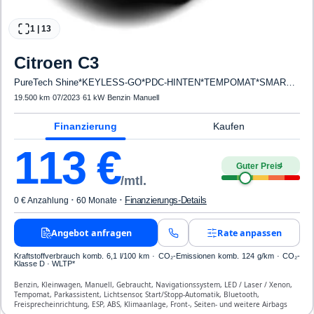
1
|
13
Citroen
C3
PureTech Shine*KEYLESS-GO*PDC-HINTEN*TEMPOMAT*SMARTLINK*LED*KLIMA
19.500 km
·
07/2023
·
61 kW
·
Benzin
·
Manuell
Finanzierung
Kaufen
113
€
Guter Preis
4
/mtl.
·
·
Finanzierungs-Details
0 € Anzahlung
60 Monate
Angebot anfragen
Rate anpassen
Kraftstoffverbrauch komb. 6,1 l/100 km · CO₂-Emissionen komb. 124 g/km · CO₂-
Klasse D · WLTP*
Benzin, Kleinwagen, Manuell, Gebraucht, Navigationssystem, LED / Laser / Xenon,
Tempomat, Parkassistent, Lichtsensor, Start/Stopp-Automatik, Bluetooth,
Freisprecheinrichtung, ESP, ABS, Klimaanlage, Front-, Seiten- und weitere Airbags