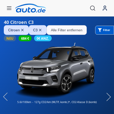
40
Citroen C3
Citroen C3
Citroen
C3
Alle Filter entfernen
Filter
NEU
684
€
0€ ANZ.
5.6l/100km
-
127g CO2/km (WLTP, komb.)*
, CO2-Klasse D (komb)