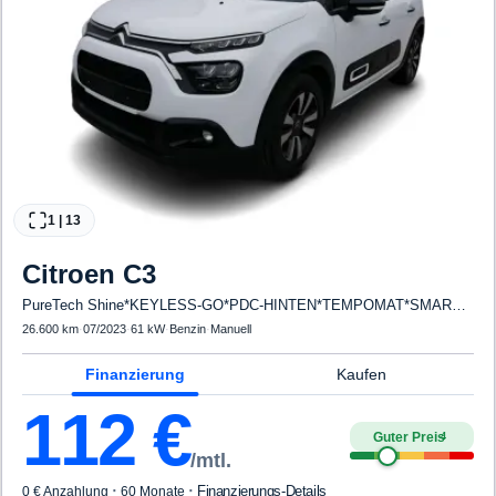
1
|
13
Citroen
C3
PureTech Shine*KEYLESS-GO*PDC-HINTEN*TEMPOMAT*SMARTLINK*LED*KLIMA
26.600 km
·
07/2023
·
61 kW
·
Benzin
·
Manuell
Finanzierung
Kaufen
112
€
Guter Preis
4
/mtl.
·
·
Finanzierungs-Details
0 € Anzahlung
60 Monate