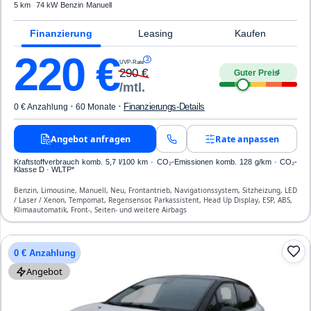
5 km
·
·
74 kW
·
Benzin
·
Manuell
Finanzierung
Leasing
Kaufen
220
€
3
UVP-Rate
290
€
Guter Preis
4
/mtl.
·
·
Finanzierungs-Details
0 € Anzahlung
60 Monate
Angebot anfragen
Rate anpassen
Kraftstoffverbrauch komb. 5,7 l/100 km · CO₂-Emissionen komb. 128 g/km · CO₂-
Klasse D · WLTP*
Benzin, Limousine, Manuell, Neu, Frontantrieb, Navigationssystem, Sitzheizung, LED
/ Laser / Xenon, Tempomat, Regensensor, Parkassistent, Head Up Display, ESP, ABS,
Klimaautomatik, Front-, Seiten- und weitere Airbags
0 € Anzahlung
Angebot