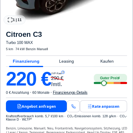
1
|
11
Citroen
C3
Turbo 100 MAX
5 km
·
·
74 kW
·
Benzin
·
Manuell
Finanzierung
Leasing
Kaufen
220
€
3
UVP-Rate
290
€
Guter Preis
4
/mtl.
·
·
Finanzierungs-Details
0 € Anzahlung
60 Monate
Angebot anfragen
Rate anpassen
Kraftstoffverbrauch komb. 5,7 l/100 km · CO₂-Emissionen komb. 128 g/km · CO₂-
Klasse D · WLTP*
Benzin, Limousine, Manuell, Neu, Frontantrieb, Navigationssystem, Sitzheizung, LED
/ Laser / Xenon, Tempomat, Regensensor, Parkassistent, Head Up Display, ESP, ABS,