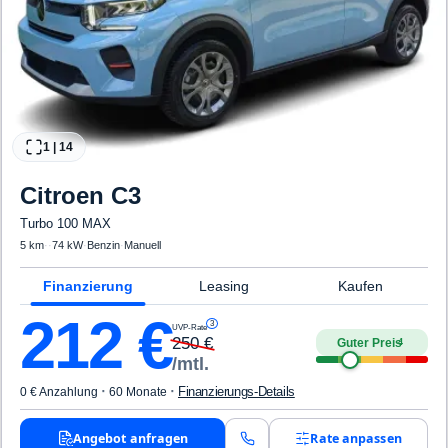
1
|
14
Citroen
C3
Turbo 100 MAX
5 km
·
·
74 kW
·
Benzin
·
Manuell
Finanzierung
Leasing
Kaufen
212
€
3
UVP-Rate
250
€
Guter Preis
4
/mtl.
·
·
Finanzierungs-Details
0 € Anzahlung
60 Monate
Angebot anfragen
Rate anpassen