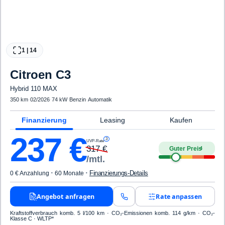
1
|
14
Citroen
C3
Hybrid 110 MAX
350 km
·
02/2026
·
74 kW
·
Benzin
·
Automatik
Finanzierung
Leasing
Kaufen
237
€
3
UVP-Rate
317
€
Guter Preis
4
/mtl.
·
·
Finanzierungs-Details
0 € Anzahlung
60 Monate
Angebot anfragen
Rate anpassen
Kraftstoffverbrauch komb. 5 l/100 km · CO₂-Emissionen komb. 114 g/km · CO₂-
Klasse C · WLTP*