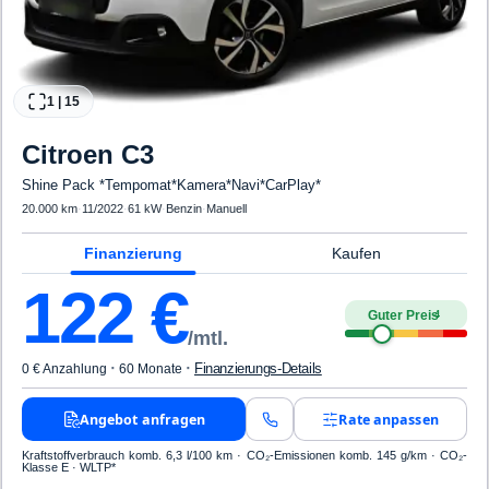
1
|
15
Citroen
C3
Shine Pack *Tempomat*Kamera*Navi*CarPlay*
20.000 km
·
11/2022
·
61 kW
·
Benzin
·
Manuell
Finanzierung
Kaufen
122
€
Guter Preis
4
/mtl.
·
·
Finanzierungs-Details
0 € Anzahlung
60 Monate
Angebot anfragen
Rate anpassen
Kraftstoffverbrauch komb. 6,3 l/100 km · CO₂-Emissionen komb. 145 g/km · CO₂-
Klasse E · WLTP*