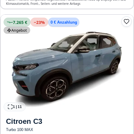
Klimaautomatik, Front-, Seiten- und weitere Airbags
−7.265 €
−
23
%
0 € Anzahlung
Angebot
1
|
11
Citroen
C3
Turbo 100 MAX