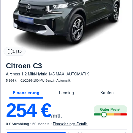
1
|
15
Citroen
C3
Aircross 1.2 Mild-Hybrid 145 MAX, AUTOMATIK
5.964 km
·
01/2026
·
100 kW
·
Benzin
·
Automatik
Finanzierung
Leasing
Kaufen
254
€
Guter Preis
4
/mtl.
·
·
Finanzierungs-Details
0 € Anzahlung
60 Monate