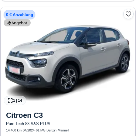
0 € Anzahlung
Angebot
1
|
14
Citroen
C3
Pure Tech 83 S&S PLUS
14.400 km
·
04/2024
·
61 kW
·
Benzin
·
Manuell