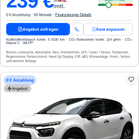
239
€
/mtl.
·
·
Finanzierungs-Details
0 € Anzahlung
60 Monate
Angebot anfragen
Rate anpassen
Kraftstoffverbrauch komb. 5 l/100 km · CO₂-Emissionen komb. 114 g/km · CO₂-
Klasse C · WLTP*
Benzin, Limousine, Automatik, Neu, Frontantrieb, LED / Laser / Xenon, Tempomat,
Regensensor, Parkassistent, Head Up Display, ESP, ABS, Klimaanlage, Front-, Seiten-
und weitere Airbags
0 € Anzahlung
Angebot