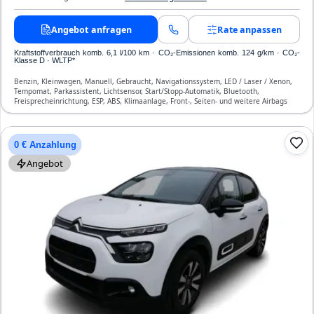
Angebot anfragen
Rate anpassen
Kraftstoffverbrauch komb. 6,1 l/100 km · CO₂-Emissionen komb. 124 g/km · CO₂-
Klasse D · WLTP*
Benzin, Kleinwagen, Manuell, Gebraucht, Navigationssystem, LED / Laser / Xenon,
Tempomat, Parkassistent, Lichtsensor, Start/Stopp-Automatik, Bluetooth,
Freisprecheinrichtung, ESP, ABS, Klimaanlage, Front-, Seiten- und weitere Airbags
0 € Anzahlung
Angebot