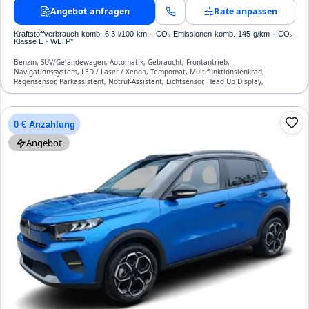
Angebot anfragen
Rate anpassen
Kraftstoffverbrauch komb. 6,3 l/100 km · CO₂-Emissionen komb. 145 g/km · CO₂-
Klasse E · WLTP*
Benzin, SUV/Geländewagen, Automatik, Gebraucht, Frontantrieb,
Navigationssystem, LED / Laser / Xenon, Tempomat, Multifunktionslenkrad,
Regensensor, Parkassistent, Notruf-Assistent, Lichtsensor, Head Up Display,
Bluetooth, Freisprecheinrichtung, Verkehrszeichen-Erkennung, ESP, ABS,
Klimaautomatik, Front- und Seiten-Airbags
0 € Anzahlung
Angebot