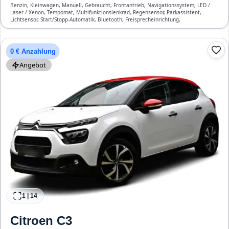
Benzin, Kleinwagen, Manuell, Gebraucht, Frontantrieb, Navigationssystem, LED /
Laser / Xenon, Tempomat, Multifunktionslenkrad, Regensensor, Parkassistent,
Lichtsensor, Start/Stopp-Automatik, Bluetooth, Freisprecheinrichtung,
Verkehrszeichen-Erkennung, ESP, ABS, Klimaautomatik, Front- und Seiten-Airbags
0 € Anzahlung
Angebot
1
|
14
Citroen
C3