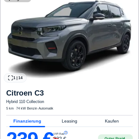
1
|
14
Citroen
C3
Hybrid 110 Collection
5 km
·
·
74 kW
·
Benzin
·
Automatik
Finanzierung
Leasing
Kaufen
3
UVP-Rate
332
€
Guter Preis
4