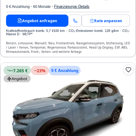
·
·
Finanzierungs-Details
0 € Anzahlung
60 Monate
Angebot anfragen
Rate anpassen
Kraftstoffverbrauch komb. 5,7 l/100 km · CO₂-Emissionen komb. 128 g/km · CO₂-
Klasse D · WLTP*
Benzin, Limousine, Manuell, Neu, Frontantrieb, Navigationssystem, Sitzheizung, LED
/ Laser / Xenon, Tempomat, Regensensor, Parkassistent, Head Up Display, ESP, ABS,
Klimaautomatik, Front-, Seiten- und weitere Airbags
−7.265 €
−
23
%
0 € Anzahlung
Angebot