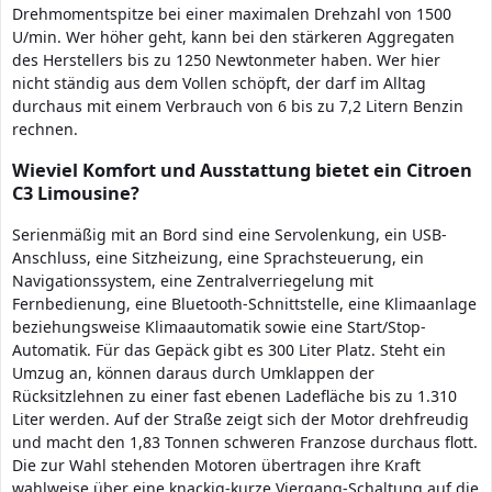
Drehmomentspitze bei einer maximalen Drehzahl von 1500
U/min. Wer höher geht, kann bei den stärkeren Aggregaten
des Herstellers bis zu 1250 Newtonmeter haben. Wer hier
nicht ständig aus dem Vollen schöpft, der darf im Alltag
durchaus mit einem Verbrauch von 6 bis zu 7,2 Litern Benzin
rechnen.
Wieviel Komfort und Ausstattung bietet ein Citroen
C3 Limousine?
Serienmäßig mit an Bord sind eine Servolenkung, ein USB-
Anschluss, eine Sitzheizung, eine Sprachsteuerung, ein
Navigationssystem, eine Zentralverriegelung mit
Fernbedienung, eine Bluetooth-Schnittstelle, eine Klimaanlage
beziehungsweise Klimaautomatik sowie eine Start/Stop-
Automatik. Für das Gepäck gibt es 300 Liter Platz. Steht ein
Umzug an, können daraus durch Umklappen der
Rücksitzlehnen zu einer fast ebenen Ladefläche bis zu 1.310
Liter werden. Auf der Straße zeigt sich der Motor drehfreudig
und macht den 1,83 Tonnen schweren Franzose durchaus flott.
Die zur Wahl stehenden Motoren übertragen ihre Kraft
wahlweise über eine knackig-kurze Viergang-Schaltung auf die