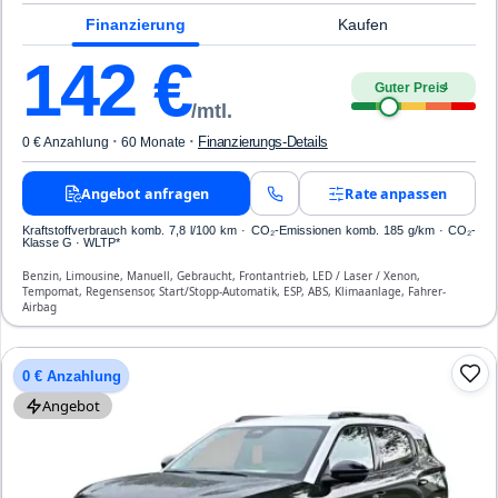
Finanzierung
Kaufen
142
€
Guter Preis
4
/mtl.
·
·
Finanzierungs-Details
0 € Anzahlung
60 Monate
Angebot anfragen
Rate anpassen
Kraftstoffverbrauch komb. 7,8 l/100 km · CO₂-Emissionen komb. 185 g/km · CO₂-
Klasse G · WLTP*
Benzin, Limousine, Manuell, Gebraucht, Frontantrieb, LED / Laser / Xenon,
Tempomat, Regensensor, Start/Stopp-Automatik, ESP, ABS, Klimaanlage, Fahrer-
Airbag
0 € Anzahlung
Angebot