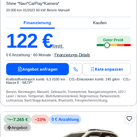
Shine *Navi*CarPlay*Kamera*
20.000 km
·
01/2023
·
60 kW
·
Benzin
·
Manuell
Finanzierung
Kaufen
122
€
Guter Preis
4
/mtl.
·
·
Finanzierungs-Details
0 € Anzahlung
60 Monate
Angebot anfragen
Rate anpassen
Kraftstoffverbrauch komb. 6,3 l/100 km · CO₂-Emissionen komb. 145 g/km · CO₂-
Klasse E · WLTP*
Benzin, Kleinwagen, Manuell, Gebraucht, Frontantrieb, Navigationssystem, LED /
Laser / Xenon, Tempomat, Multifunktionslenkrad, Regensensor, Parkassistent,
Lichtsensor, Start/Stopp-Automatik, Bluetooth, Freisprecheinrichtung,
Verkehrszeichen-Erkennung, ESP, ABS, Klimaautomatik, Front- und Seiten-Airbags
−7.265 €
−
23
%
0 € Anzahlung
Angebot