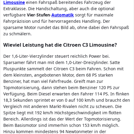
Limousine
einen Fahrspaß bereitendes Fahrzeug der
Extraklasse. Die Handschaltung, aber auch die optional
verfügbare
Vier
-
Stufen
-
Automatik
sorgt für maximale
Fahrpräzision und für hervorragendes Handling. Der
sparsame Motor rundet das Bild ab, ohne dabei den Fahrspaß
zu schmälern.
Wieviel Leistung hat die Citroen C3 Limousine?
Der 1,6-Liter-Vierzylinder steuert reichlich Power bei.
Sparsamer fährt man mit dem 1,0-Liter-Dreizylinder. Satte
Pluspunkte sammelt der Citroen C3 beim Fahren. Schon mit
dem kleinsten, angebotenen Motor, dem 68 PS starken
Benziner, hat man viel Fahrfreude. Greift man zur
Topmotorisierung, dann stehen beim Benziner 120 PS zur
Verfügung. Beim Diesel erwarten den Fahrer 114 PS. In flinken
18,3 Sekunden sprintet er von 0 auf 100 km/h und braucht den
Vergleich mit anderen Markt-Rivalen nicht zu scheuen. Die
Spitze liegt mit 192 km/h Höchstgeschwindigkeit im flotten
Bereich. Allerdings ist das der Wert der Topmotorisierung.
Beim Basismotor sind immerhin schon 153 km/h möglich.
Hinzu kommen mindestens 94 Newtonmeter in der