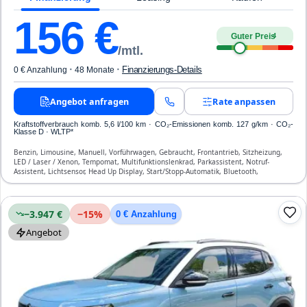
156
€
Guter Preis
4
/mtl.
·
·
Finanzierungs-Details
0 € Anzahlung
48 Monate
Angebot anfragen
Rate anpassen
Kraftstoffverbrauch komb. 5,6 l/100 km · CO₂-Emissionen komb. 127 g/km · CO₂-
Klasse D · WLTP*
Benzin, Limousine, Manuell, Vorführwagen, Gebraucht, Frontantrieb, Sitzheizung,
LED / Laser / Xenon, Tempomat, Multifunktionslenkrad, Parkassistent, Notruf-
Assistent, Lichtsensor, Head Up Display, Start/Stopp-Automatik, Bluetooth,
Freisprecheinrichtung, Verkehrszeichen-Erkennung, ESP, ABS, Klimaanlage, Front-,
Seiten- und weitere Airbags
−3.947 €
−
15
%
0 € Anzahlung
Angebot