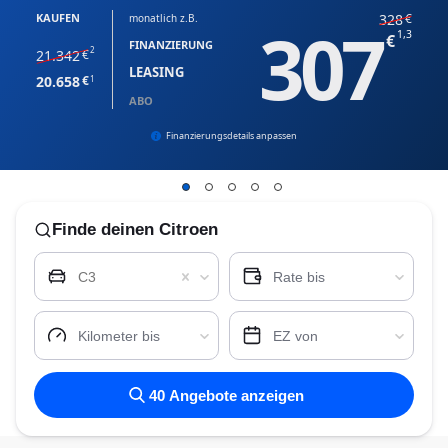
KAUFEN
328
monatlich z.B.
307
1,3
FINANZIERUNG
2
21.342
LEASING
20.658
1
ABO
Finanzierungsdetails anpassen
Finde
deinen Citroen
C3
Rate bis
Kilometer bis
EZ von
40
Angebote anzeigen