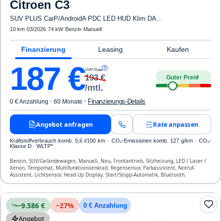
Citroen
C3
SUV PLUS CarP/AndroidA PDC LED HUD Klim DA...
10 km
·
03/2026
·
74 kW
·
Benzin
·
Manuell
Finanzierung
Leasing
Kaufen
187
€
3
UVP-Rate
193
€
Guter Preis
4
/mtl.
·
·
Finanzierungs-Details
0 € Anzahlung
60 Monate
Angebot anfragen
Rate anpassen
Kraftstoffverbrauch komb. 5,6 l/100 km · CO₂-Emissionen komb. 127 g/km · CO₂-
Klasse D · WLTP*
Benzin, SUV/Geländewagen, Manuell, Neu, Frontantrieb, Sitzheizung, LED / Laser /
Xenon, Tempomat, Multifunktionslenkrad, Regensensor, Parkassistent, Notruf-
Assistent, Lichtsensor, Head Up Display, Start/Stopp-Automatik, Bluetooth,
Freisprecheinrichtung, Verkehrszeichen-Erkennung, ESP, ABS, Klimaanlage, Airbag
−9.586 €
−
27
%
0 € Anzahlung
Angebot