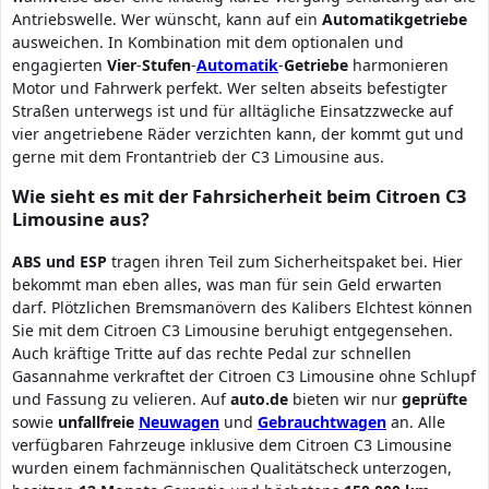
Antriebswelle. Wer wünscht, kann auf ein
Automatikgetriebe
ausweichen. In Kombination mit dem optionalen und
engagierten
Vier
-
Stufen
-
Automatik
-
Getriebe
harmonieren
Motor und Fahrwerk perfekt. Wer selten abseits befestigter
Straßen unterwegs ist und für alltägliche Einsatzzwecke auf
vier angetriebene Räder verzichten kann, der kommt gut und
gerne mit dem Frontantrieb der C3 Limousine aus.
Wie sieht es mit der Fahrsicherheit beim Citroen C3
Limousine aus?
ABS und ESP
tragen ihren Teil zum Sicherheitspaket bei. Hier
bekommt man eben alles, was man für sein Geld erwarten
darf. Plötzlichen Bremsmanövern des Kalibers Elchtest können
Sie mit dem Citroen C3 Limousine beruhigt entgegensehen.
Auch kräftige Tritte auf das rechte Pedal zur schnellen
Gasannahme verkraftet der Citroen C3 Limousine ohne Schlupf
und Fassung zu velieren. Auf
auto.de
bieten wir nur
geprüfte
sowie
unfallfreie
Neuwagen
und
Gebrauchtwagen
an. Alle
verfügbaren Fahrzeuge inklusive dem Citroen C3 Limousine
wurden einem fachmännischen Qualitätscheck unterzogen,