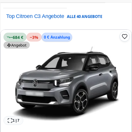
Top Citroen C3 Angebote
ALLE
40
ANGEBOTE
−684 €
−
3
%
0 € Anzahlung
Angebot
1
|
7