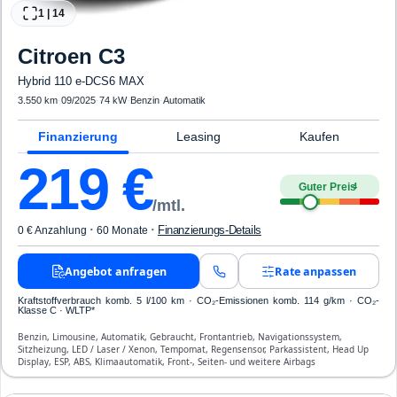
1
|
14
Citroen
C3
Hybrid 110 e-DCS6 MAX
3.550 km
·
09/2025
·
74 kW
·
Benzin
·
Automatik
Finanzierung
Leasing
Kaufen
219
€
Guter Preis
4
/mtl.
·
·
Finanzierungs-Details
0 € Anzahlung
60 Monate
Angebot anfragen
Rate anpassen
Kraftstoffverbrauch komb. 5 l/100 km · CO₂-Emissionen komb. 114 g/km · CO₂-
Klasse C · WLTP*
Benzin, Limousine, Automatik, Gebraucht, Frontantrieb, Navigationssystem,
Sitzheizung, LED / Laser / Xenon, Tempomat, Regensensor, Parkassistent, Head Up
Display, ESP, ABS, Klimaautomatik, Front-, Seiten- und weitere Airbags