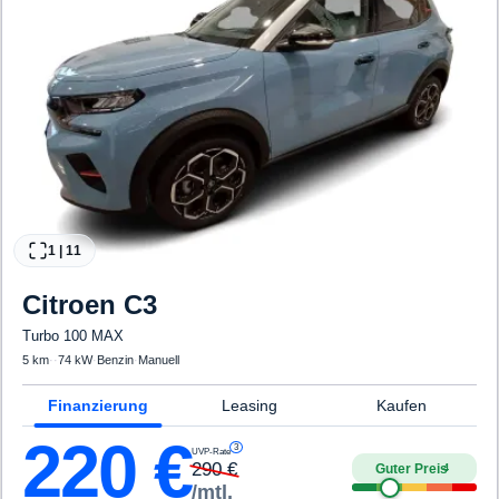
1
|
11
Citroen
C3
Turbo 100 MAX
5 km
·
·
74 kW
·
Benzin
·
Manuell
Finanzierung
Leasing
Kaufen
220
€
3
UVP-Rate
290
€
Guter Preis
4
/mtl.