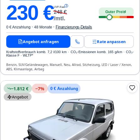
230
€
3
UVP-Rate
248
€
Guter Preis
4
/mtl.
·
·
Finanzierungs-Details
0 € Anzahlung
48 Monate
Angebot anfragen
Rate anpassen
Kraftstoffverbrauch komb. 7,2 l/100 km · CO₂-Emissionen komb. 165 g/km · CO₂-
Klasse F · WLTP*
Benzin, SUV/Geländewagen, Manuell, Neu, Allrad, Sitzheizung, LED / Laser / Xenon,
ABS, Klimaanlage, Airbag
−1.812 €
−
7
%
0 € Anzahlung
Angebot