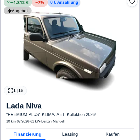
−1.812 €
−
7
%
0 € Anzahlung
Angebot
1
|
15
Lada
Niva
"PREMIUM PLUS" KLIMA/ AET- Kollektion 2026!
10 km
·
07/2026
·
61 kW
·
Benzin
·
Manuell
Finanzierung
Leasing
Kaufen