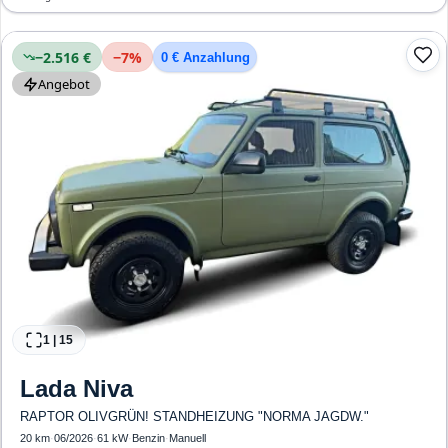
−2.516 €
−
7
%
0 € Anzahlung
Angebot
1
|
15
Lada
Niva
RAPTOR OLIVGRÜN! STANDHEIZUNG "NORMA JAGDW."
20 km
·
06/2026
·
61 kW
·
Benzin
·
Manuell