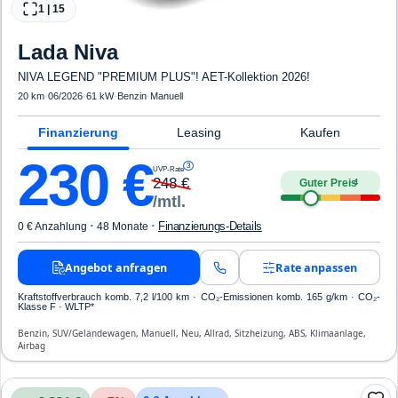
1
|
15
Lada
Niva
NIVA LEGEND "PREMIUM PLUS"! AET-Kollektion 2026!
20 km
·
06/2026
·
61 kW
·
Benzin
·
Manuell
Finanzierung
Leasing
Kaufen
230
€
3
UVP-Rate
248
€
Guter Preis
4
/mtl.
·
·
Finanzierungs-Details
0 € Anzahlung
48 Monate
Angebot anfragen
Rate anpassen
Kraftstoffverbrauch komb. 7,2 l/100 km · CO₂-Emissionen komb. 165 g/km · CO₂-
Klasse F · WLTP*
Benzin, SUV/Geländewagen, Manuell, Neu, Allrad, Sitzheizung, ABS, Klimaanlage,
Airbag