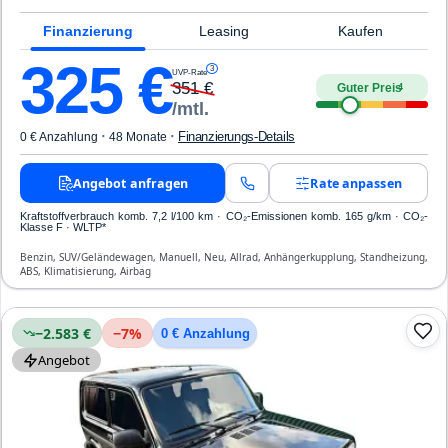
Finanzierung
Leasing
Kaufen
325
€
3
UVP-Rate
351
€
Guter Preis
4
/mtl.
·
·
Finanzierungs-Details
0 € Anzahlung
48 Monate
Angebot anfragen
Rate anpassen
Kraftstoffverbrauch komb. 7,2 l/100 km · CO₂-Emissionen komb. 165 g/km · CO₂-
Klasse F · WLTP*
Benzin, SUV/Geländewagen, Manuell, Neu, Allrad, Anhängerkupplung, Standheizung,
ABS, Klimatisierung, Airbag
−2.583 €
−
7
%
0 € Anzahlung
Angebot