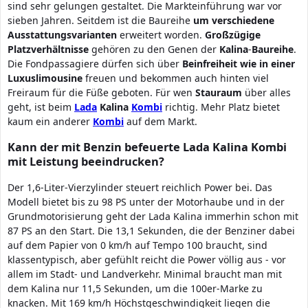
sind sehr gelungen gestaltet. Die Markteinführung war vor
sieben Jahren. Seitdem ist die Baureihe
um verschiedene
Ausstattungsvarianten
erweitert worden.
Großzügige
Platzverhältnisse
gehören zu den Genen der
Kalina
-
Baureihe
.
Die Fondpassagiere dürfen sich über
Beinfreiheit wie in einer
Luxuslimousine
freuen und bekommen auch hinten viel
Freiraum für die Füße geboten. Für wen
Stauraum
über alles
geht, ist beim
Lada
Kalina
Kombi
richtig. Mehr Platz bietet
kaum ein anderer
Kombi
auf dem Markt.
Kann der mit Benzin befeuerte Lada Kalina Kombi
mit Leistung beeindrucken?
Der 1,6-Liter-Vierzylinder steuert reichlich Power bei. Das
Modell bietet bis zu 98 PS unter der Motorhaube und in der
Grundmotorisierung geht der Lada Kalina immerhin schon mit
87 PS an den Start. Die 13,1 Sekunden, die der Benziner dabei
auf dem Papier von 0 km/h auf Tempo 100 braucht, sind
klassentypisch, aber gefühlt reicht die Power völlig aus - vor
allem im Stadt- und Landverkehr. Minimal braucht man mit
dem Kalina nur 11,5 Sekunden, um die 100er-Marke zu
knacken. Mit 169 km/h Höchstgeschwindigkeit liegen die