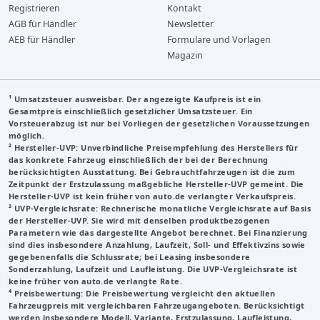
Registrieren
Kontakt
AGB für Händler
Newsletter
AEB für Händler
Formulare und Vorlagen
Magazin
¹ Umsatzsteuer ausweisbar. Der angezeigte Kaufpreis ist ein
Gesamtpreis einschließlich gesetzlicher Umsatzsteuer. Ein
Vorsteuerabzug ist nur bei Vorliegen der gesetzlichen Voraussetzungen
möglich.
²
Hersteller-UVP
: Unverbindliche Preisempfehlung des Herstellers für
das konkrete Fahrzeug einschließlich der bei der Berechnung
berücksichtigten Ausstattung. Bei Gebrauchtfahrzeugen ist die zum
Zeitpunkt der Erstzulassung maßgebliche Hersteller-UVP gemeint. Die
Hersteller-UVP ist kein früher von auto.de verlangter Verkaufspreis.
³
UVP-Vergleichsrate
: Rechnerische monatliche Vergleichsrate auf Basis
der Hersteller-UVP. Sie wird mit denselben produktbezogenen
Parametern wie das dargestellte Angebot berechnet. Bei Finanzierung
sind dies insbesondere Anzahlung, Laufzeit, Soll- und Effektivzins sowie
gegebenenfalls die Schlussrate; bei Leasing insbesondere
Sonderzahlung, Laufzeit und Laufleistung. Die UVP-Vergleichsrate ist
keine früher von auto.de verlangte Rate.
⁴ Preisbewertung: Die Preisbewertung vergleicht den aktuellen
Fahrzeugpreis mit vergleichbaren Fahrzeugangeboten. Berücksichtigt
werden insbesondere Modell, Variante, Erstzulassung, Laufleistung,