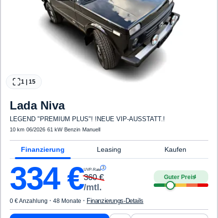
1
|
15
Lada
Niva
LEGEND "PREMIUM PLUS"! !NEUE VIP-AUSSTATT.!
10 km
·
06/2026
·
61 kW
·
Benzin
·
Manuell
Finanzierung
Leasing
Kaufen
334
€
3
UVP-Rate
360
€
Guter Preis
4
/mtl.
·
·
Finanzierungs-Details
0 € Anzahlung
48 Monate