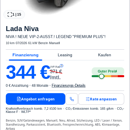
1
|
15
Lada
Niva
NIVA ! NEUE VIP-2-AUSST.! LEGEND "PREMIUM PLUS"!
10 km
·
07/2026
·
61 kW
·
Benzin
·
Manuell
Finanzierung
Leasing
Kaufen
344
€
3
UVP-Rate
371
€
Guter Preis
4
/mtl.
·
·
Finanzierungs-Details
0 € Anzahlung
48 Monate
Angebot anfragen
Rate anpassen
Kraftstoffverbrauch komb. 7,2 l/100 km · CO₂-Emissionen komb. 165 g/km · CO₂-
Klasse F · WLTP*
Benzin, SUV/Geländewagen, Manuell, Neu, Allrad, Sitzheizung, LED / Laser / Xenon,
Standheizung, Parkassistent, Bluetooth, Freisprecheinrichtung, ABS, Klimaanlage,
Airbag