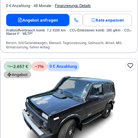
·
·
Finanzierungs-Details
0 € Anzahlung
48 Monate
Angebot anfragen
Rate anpassen
Kraftstoffverbrauch komb. 7,2 l/100 km · CO₂-Emissionen komb. 165 g/km · CO₂-
Klasse F · WLTP*
Benzin, SUV/Geländewagen, Manuell, Tageszulassung, Gebraucht, Allrad, ABS,
Klimatisierung, Fahrer-Airbag
−2.657 €
−
7
%
0 € Anzahlung
Angebot