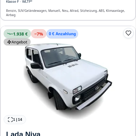
Klasse F · WLTP*
Benzin, SUV/Geländewagen, Manuell, Neu, Allrad, Sitzheizung, ABS, Klimaanlage,
Airbag
−1.938 €
−
7
%
0 € Anzahlung
Angebot
1
|
14
Lada
Niva