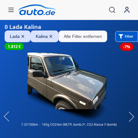
0
Lada Kalina
Lada Niva
Lada
Kalina
Alle Filter entfernen
Filter
1.812
€
-7%
7.2l/100km
-
165g CO2/km (WLTP, komb.)*
, CO2-Klasse F (komb)