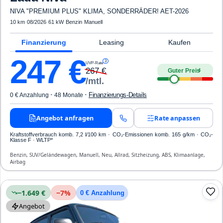
NIVA "PREMIUM PLUS" KLIMA, SONDERRÄDER! AET-2026
10 km
·
08/2026
·
61 kW
·
Benzin
·
Manuell
Finanzierung
Leasing
Kaufen
247
€
3
UVP-Rate
267
€
Guter Preis
4
/mtl.
·
·
Finanzierungs-Details
0 € Anzahlung
48 Monate
Angebot anfragen
Rate anpassen
Kraftstoffverbrauch komb. 7,2 l/100 km · CO₂-Emissionen komb. 165 g/km · CO₂-
Klasse F · WLTP*
Benzin, SUV/Geländewagen, Manuell, Neu, Allrad, Sitzheizung, ABS, Klimaanlage,
Airbag
−1.649 €
−
7
%
0 € Anzahlung
Angebot