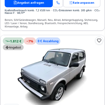
Angebot anfragen
Rate anpassen
Kraftstoffverbrauch komb. 7,2 l/100 km · CO₂-Emissionen komb. 165 g/km · CO₂-
Klasse F · WLTP*
Benzin, SUV/Geländewagen, Manuell, Neu, Allrad, Anhängerkupplung, Sitzheizung,
LED / Laser / Xenon, Standheizung, Bluetooth, Freisprecheinrichtung, ABS,
Klimaanlage, Airbag
−1.812 €
−
7
%
0 € Anzahlung
Angebot