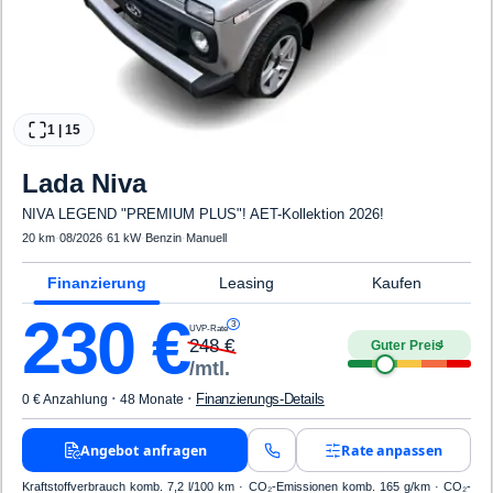
1
|
15
Lada
Niva
NIVA LEGEND "PREMIUM PLUS"! AET-Kollektion 2026!
20 km
·
08/2026
·
61 kW
·
Benzin
·
Manuell
Finanzierung
Leasing
Kaufen
230
€
3
UVP-Rate
248
€
Guter Preis
4
/mtl.
·
·
Finanzierungs-Details
0 € Anzahlung
48 Monate
Angebot anfragen
Rate anpassen
Kraftstoffverbrauch komb. 7,2 l/100 km · CO₂-Emissionen komb. 165 g/km · CO₂-