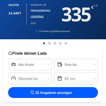
335
KAUFEN
monatlich z.B.
1,3
FINANZIERUNG
24.449
LEASING
ABO
Finanzierungsdetails anpassen
Finde
deinen Lada
Alle Model
Rate bis
Kilometer bis
EZ von
15
Angebote anzeigen