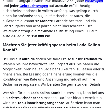
Stabilisierungsprogramm ESP inklusive ABS.
Jeder
Neuwagen
und
jeder
Gebrauchtwagen
auf
auto.de
erfüllt heutige
Sicherheitsstandards in vollem Umfang. Das gelingt durch
einen fachmännischen Qualitätscheck aller Autos, die
außerdem allesamt
12 Monate
Garantie besitzen und ein
Fahrzeugalter von acht Jahren nicht überschreiten. Des
Weiteren beträgt die maximale Laufleistung eines KFZ auf
auto.de
lediglich
150.000 km
.
Möchten Sie jetzt kräftig sparen beim Lada Kalina
Kombi?
Bei uns auf
auto.de
finden Sie faire Preise für Ihr
Traumauto
.
Wählen Sie ihre bevorzugte Zahlungsart aus. Sie haben die
Möglichkeit Ihren neuen Lada bar zu kaufen, zu leasen oder zu
finanzieren. Bei Leasing oder Finanzierung können wir die
Konditionen wie Rate und Anzahlung individuell auf ihre
Bedürfnisse anpassen. Wir beraten Sie gerne zu den Details.
Wer sich für den
Lada
Kalina
Kombi
interessiert, kann bei uns
ein
echtes
Schnäppchen
machen. Darüber hinaus vermitteln
wir auch
Top-Finanzierungsangebote
. Außerdem kann man
sich bei uns über ein günstiges
Leasing
informieren. Unsere