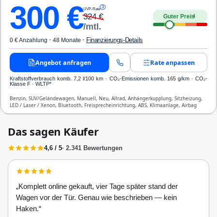
300
€
3
UVP-Rate
324
€
Guter Preis
4
/mtl.
·
·
Finanzierungs-Details
0 € Anzahlung
48 Monate
Angebot anfragen
Rate anpassen
Kraftstoffverbrauch komb. 7,2 l/100 km · CO₂-Emissionen komb. 165 g/km · CO₂-
Klasse F · WLTP*
Benzin, SUV/Geländewagen, Manuell, Neu, Allrad, Anhängerkupplung, Sitzheizung,
LED / Laser / Xenon, Bluetooth, Freisprecheinrichtung, ABS, Klimaanlage, Airbag
Das sagen Käufer
4,6 / 5
· 2.341 Bewertungen
„
Komplett online gekauft, vier Tage später stand der
Wagen vor der Tür. Genau wie beschrieben — kein
Haken.
“