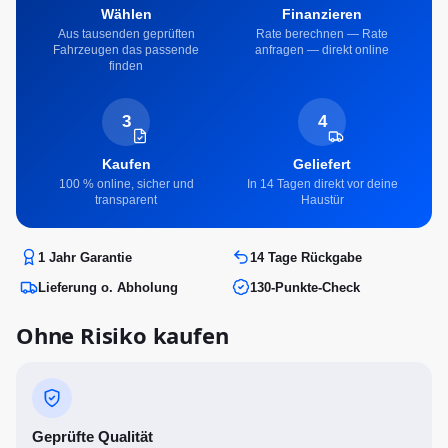
Wählen
Finanzieren
Aus tausenden geprüften
Rate berechnen — Rate
Fahrzeugen das passende
anfragen — direkt online
finden
3
4
Kaufen
Geliefert
100 % online, sicher und
In 14 Tagen direkt vor deine
transparent
Haustür
1 Jahr Garantie
14 Tage Rückgabe
Lieferung o. Abholung
130-Punkte-Check
Ohne Risiko kaufen
Geprüfte Qualität