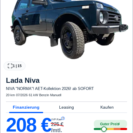
1
|
15
Lada
Niva
NIVA "NORMA"! AET-Kollektion 2026! ab SOFORT
20 km
·
07/2026
·
61 kW
·
Benzin
·
Manuell
Finanzierung
Leasing
Kaufen
208
€
3
UVP-Rate
225
€
Guter Preis
4
/mtl.