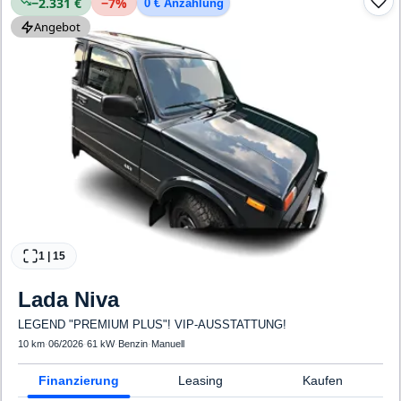
−2.331 €
−
7
%
0 € Anzahlung
Angebot
1
|
15
Lada
Niva
LEGEND "PREMIUM PLUS"! VIP-AUSSTATTUNG!
10 km
·
06/2026
·
61 kW
·
Benzin
·
Manuell
Finanzierung
Leasing
Kaufen