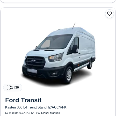
Start/Stopp-Automatik, Bluetooth, Freisprecheinrichtung, Verkehrszeichen-
Erkennung, ESP, ABS, Klimaautomatik, Front-, Seiten- und weitere Airbags
1
|
30
Ford
Transit
Kasten 350 L4 Trend/StandHZ/ACC/RFK
67.950 km
·
03/2023
·
125 kW
·
Diesel
·
Manuell