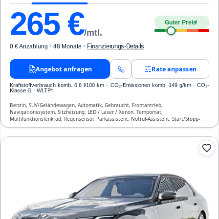
265
€
Guter Preis
4
/mtl.
·
·
Finanzierungs-Details
0 € Anzahlung
48 Monate
Angebot anfragen
Rate anpassen
Kraftstoffverbrauch komb. 6,6 l/100 km · CO₂-Emissionen komb. 149 g/km · CO₂-
Klasse G · WLTP*
Benzin, SUV/Geländewagen, Automatik, Gebraucht, Frontantrieb,
Navigationssystem, Sitzheizung, LED / Laser / Xenon, Tempomat,
Multifunktionslenkrad, Regensensor, Parkassistent, Notruf-Assistent, Start/Stopp-
Automatik, Bluetooth, Freisprecheinrichtung, Verkehrszeichen-Erkennung, ESP, ABS,
Klimaanlage, Front- und Seiten-Airbags