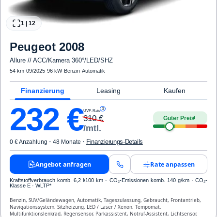
1
|
12
Peugeot
2008
Allure // ACC/Kamera 360°/LED/SHZ
54 km
·
09/2025
·
96 kW
·
Benzin
·
Automatik
Finanzierung
Leasing
Kaufen
232
€
3
UVP-Rate
310
€
Guter Preis
4
/mtl.
·
·
Finanzierungs-Details
0 € Anzahlung
48 Monate
Angebot anfragen
Rate anpassen
Kraftstoffverbrauch komb. 6,2 l/100 km · CO₂-Emissionen komb. 140 g/km · CO₂-
Klasse E · WLTP*
Benzin, SUV/Geländewagen, Automatik, Tageszulassung, Gebraucht, Frontantrieb,
Navigationssystem, Sitzheizung, LED / Laser / Xenon, Tempomat,
Multifunktionslenkrad, Regensensor, Parkassistent, Notruf-Assistent, Lichtsensor,