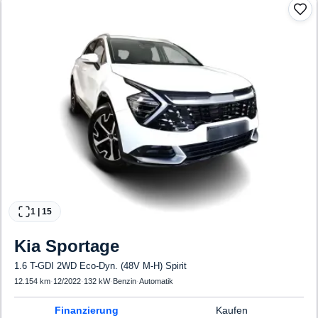
1
|
15
Kia
Sportage
1.6 T-GDI 2WD Eco-Dyn. (48V M-H) Spirit
12.154 km
·
12/2022
·
132 kW
·
Benzin
·
Automatik
Finanzierung
Kaufen