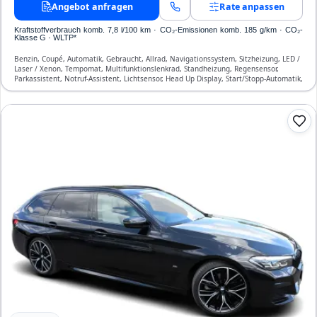
Angebot anfragen
Rate anpassen
Kraftstoffverbrauch komb. 7,8 l/100 km · CO₂-Emissionen komb. 185 g/km · CO₂-
Klasse G · WLTP*
Benzin, Coupé, Automatik, Gebraucht, Allrad, Navigationssystem, Sitzheizung, LED /
Laser / Xenon, Tempomat, Multifunktionslenkrad, Standheizung, Regensensor,
Parkassistent, Notruf-Assistent, Lichtsensor, Head Up Display, Start/Stopp-Automatik,
Bluetooth, Freisprecheinrichtung, Verkehrszeichen-Erkennung, ESP, ABS,
Klimatisierung, Front- und Seiten-Airbags