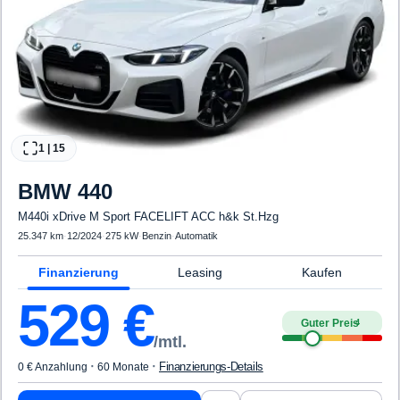
1
|
15
BMW
440
M440i xDrive M Sport FACELIFT ACC h&k St.Hzg
25.347 km
·
12/2024
·
275 kW
·
Benzin
·
Automatik
Finanzierung
Leasing
Kaufen
529
€
Guter Preis
4
/mtl.
·
·
Finanzierungs-Details
0 € Anzahlung
60 Monate