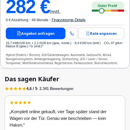
282
€
Guter Preis
4
/mtl.
·
·
Finanzierungs-Details
0 € Anzahlung
48 Monate
Angebot anfragen
Rate anpassen
15,7 kWh/100 km
+ 2,1 l/100 km (gew., komb.) · 8,4 l/100 km (entl.) · CO₂ 47 g/km ·
Klasse B (gew.) / G (entl.)*
Hybrid (Elektro / Benzin), SUV/Geländewagen, Automatik, Gebraucht, Allrad,
Navigationssystem, Anhängerkupplung, Sitzheizung, LED / Laser / Xenon,
Tempomat, Multifunktionslenkrad, Regensensor, Parkassistent, Notruf-Assistent,
Head Up Display, Start/Stopp-Automatik, Bluetooth, Freisprecheinrichtung,
Verkehrszeichen-Erkennung, ESP, ABS, Klimatisierung, Front-, Seiten- und weitere
Airbags
Das sagen Käufer
4,6 / 5
· 2.341 Bewertungen
„
Komplett online gekauft, vier Tage später stand der
Wagen vor der Tür. Genau wie beschrieben — kein
Haken.
“