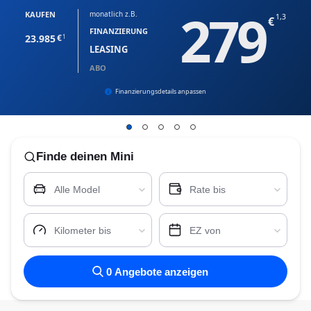
279
KAUFEN
monatlich z.B.
1,3
FINANZIERUNG
23.985
1
LEASING
ABO
Finanzierungsdetails anpassen
Finde
deinen Mini
Alle Model
Rate bis
Kilometer bis
EZ von
0
Angebote anzeigen