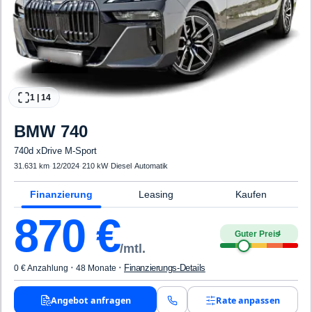
1
|
14
BMW
740
740d xDrive M-Sport
31.631 km
·
12/2024
·
210 kW
·
Diesel
·
Automatik
Finanzierung
Leasing
Kaufen
870
€
Guter Preis
4
/mtl.
·
·
Finanzierungs-Details
0 € Anzahlung
48 Monate
Angebot anfragen
Rate anpassen