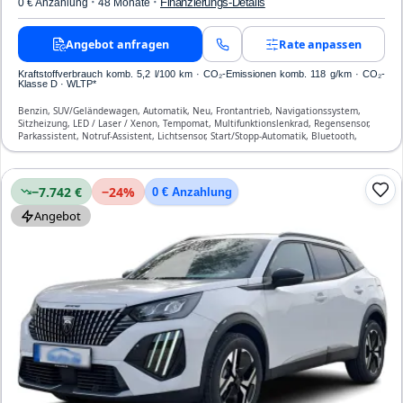
·
·
Finanzierungs-Details
0 € Anzahlung
48 Monate
Angebot anfragen
Rate anpassen
Kraftstoffverbrauch komb. 5,2 l/100 km · CO₂-Emissionen komb. 118 g/km · CO₂-
Klasse D · WLTP*
Benzin, SUV/Geländewagen, Automatik, Neu, Frontantrieb, Navigationssystem,
Sitzheizung, LED / Laser / Xenon, Tempomat, Multifunktionslenkrad, Regensensor,
Parkassistent, Notruf-Assistent, Lichtsensor, Start/Stopp-Automatik, Bluetooth,
Freisprecheinrichtung, Verkehrszeichen-Erkennung, ESP, ABS, Klimaautomatik,
Front-, Seiten- und weitere Airbags
−7.742 €
−
24
%
0 € Anzahlung
Angebot