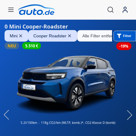
0
Mini Cooper-Roadster
Opel Frontera
Mini
Cooper Roadster
Alle Filter entfernen
Filter
NEU
5.510
€
-19%
5.2l/100km
-
118g CO2/km (WLTP, komb.)*
, CO2-Klasse D (komb)