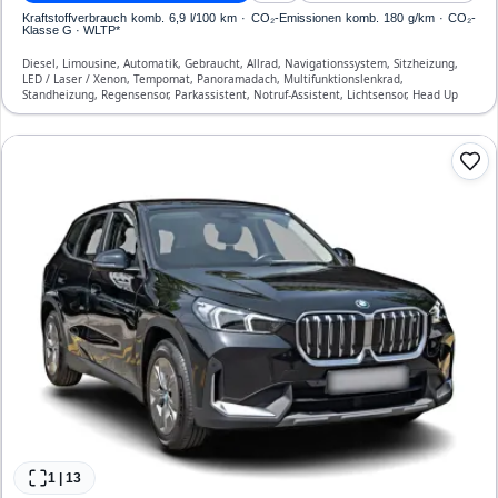
Kraftstoffverbrauch komb. 6,9 l/100 km · CO₂-Emissionen komb. 180 g/km · CO₂-
Klasse G · WLTP*
Diesel, Limousine, Automatik, Gebraucht, Allrad, Navigationssystem, Sitzheizung,
LED / Laser / Xenon, Tempomat, Panoramadach, Multifunktionslenkrad,
Standheizung, Regensensor, Parkassistent, Notruf-Assistent, Lichtsensor, Head Up
Display, Start/Stopp-Automatik, Bluetooth, Freisprecheinrichtung, Verkehrszeichen-
Erkennung, ESP, ABS, Klimatisierung, Front-, Seiten- und weitere Airbags
1
|
13