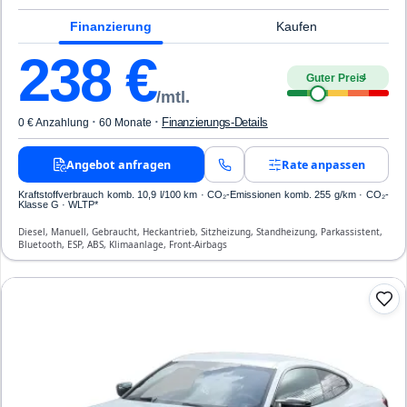
Finanzierung
Kaufen
238
€
Guter Preis
4
/mtl.
·
·
Finanzierungs-Details
0 € Anzahlung
60 Monate
Angebot anfragen
Rate anpassen
Kraftstoffverbrauch komb. 10,9 l/100 km · CO₂-Emissionen komb. 255 g/km · CO₂-
Klasse G · WLTP*
Diesel, Manuell, Gebraucht, Heckantrieb, Sitzheizung, Standheizung, Parkassistent,
Bluetooth, ESP, ABS, Klimaanlage, Front-Airbags