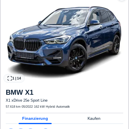
1
|
14
BMW
X1
X1 xDrive 25e Sport Line
57.618 km
·
05/2022
·
162 kW
·
Hybrid
·
Automatik
Finanzierung
Kaufen