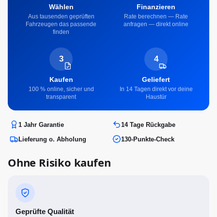
Wählen
Finanzieren
Aus tausenden geprüften
Rate berechnen — Rate
Fahrzeugen das passende
anfragen — direkt online
finden
3
4
Kaufen
Geliefert
100 % online, sicher und
In 14 Tagen direkt vor deine
transparent
Haustür
1 Jahr Garantie
14 Tage Rückgabe
Lieferung o. Abholung
130-Punkte-Check
Ohne Risiko kaufen
Geprüfte Qualität