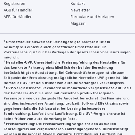
Registrieren
Kontakt
AGB für Händler
Newsletter
AEB für Händler
Formulare und Vorlagen
Magazin
¹ Umsatzsteuer ausweisbar. Der angezeigte Kaufpreis ist ein
Gesamtpreis einschließlich gesetzlicher Umsatzsteuer. Ein
Vorsteuerabzug ist nur bei Vorliegen der gesetzlichen Voraussetzungen
möglich.
²
Hersteller-UVP
: Unverbindliche Preisempfehlung des Herstellers für
das konkrete Fahrzeug einschließlich der bei der Berechnung
berücksichtigten Ausstattung. Bei Gebrauchtfahrzeugen ist die zum
Zeitpunkt der Erstzulassung maßgebliche Hersteller-UVP gemeint. Die
Hersteller-UVP ist kein früher von auto.de verlangter Verkaufspreis.
³
UVP-Vergleichsrate
: Rechnerische monatliche Vergleichsrate auf Basis
der Hersteller-UVP. Sie wird mit denselben produktbezogenen
Parametern wie das dargestellte Angebot berechnet. Bei Finanzierung
sind dies insbesondere Anzahlung, Laufzeit, Soll- und Effektivzins sowie
gegebenenfalls die Schlussrate; bei Leasing insbesondere
Sonderzahlung, Laufzeit und Laufleistung. Die UVP-Vergleichsrate ist
keine früher von auto.de verlangte Rate.
⁴ Preisbewertung: Die Preisbewertung vergleicht den aktuellen
Fahrzeugpreis mit vergleichbaren Fahrzeugangeboten. Berücksichtigt
werden insbesondere Modell, Variante, Erstzulassung, Laufleistung,