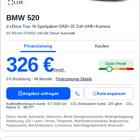
1
|
15
BMW
520
d xDrive Tour. M Sportpaket+DAB+20 Zoll+AHK+Kamera
63.750 km
·
07/2022
·
140 kW
·
Diesel
·
Automatik
Finanzierung
Kaufen
326
€
Guter Preis
4
/mtl.
·
·
Finanzierungs-Details
0 € Anzahlung
48 Monate
Angebot anfragen
Rate anpassen
Kraftstoffverbrauch komb. 9,7 l/100 km · CO₂-Emissionen komb. 225 g/km · CO₂-
Klasse G · WLTP*
Diesel, Kombi, Automatik, Gebraucht, Allrad, Navigationssystem, Anhängerkupplung,
Sitzheizung, LED / Laser / Xenon, Tempomat, Multifunktionslenkrad, Regensensor,
Parkassistent, Notruf-Assistent, Lichtsensor, Start/Stopp-Automatik, Bluetooth,
Freisprecheinrichtung, Verkehrszeichen-Erkennung, ESP, ABS, Klimatisierung, Front-
und Seiten-Airbags