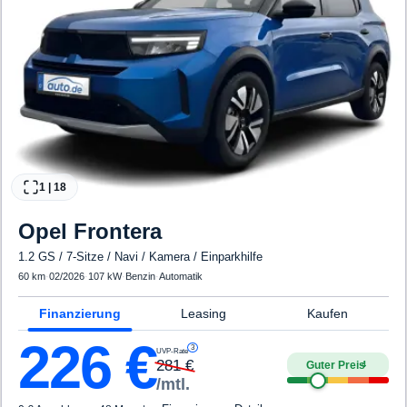
1
|
18
Opel
Frontera
1.2 GS / 7-Sitze / Navi / Kamera / Einparkhilfe
60 km
·
02/2026
·
107 kW
·
Benzin
·
Automatik
Finanzierung
Leasing
Kaufen
226
€
3
UVP-Rate
281
€
Guter Preis
4
/mtl.