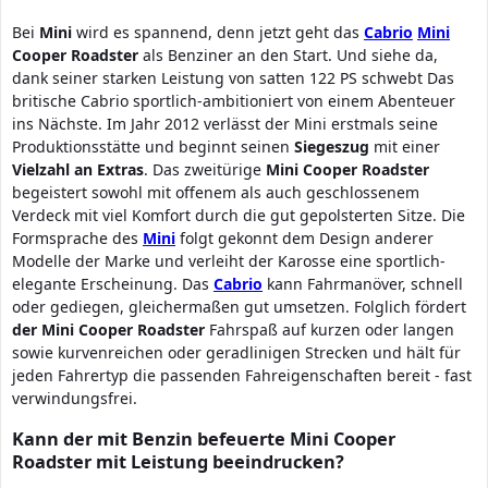
Bei
Mini
wird es spannend, denn jetzt geht das
Cabrio
Mini
Cooper Roadster
als Benziner an den Start. Und siehe da,
dank seiner starken Leistung von satten 122 PS schwebt Das
britische Cabrio sportlich-ambitioniert von einem Abenteuer
ins Nächste. Im Jahr 2012 verlässt der Mini erstmals seine
Produktionsstätte und beginnt seinen
Siegeszug
mit einer
Vielzahl an Extras
. Das zweitürige
Mini
Cooper Roadster
begeistert sowohl mit offenem als auch geschlossenem
Verdeck mit viel Komfort durch die gut gepolsterten Sitze. Die
Formsprache des
Mini
folgt gekonnt dem Design anderer
Modelle der Marke und verleiht der Karosse eine sportlich-
elegante Erscheinung. Das
Cabrio
kann Fahrmanöver, schnell
oder gediegen, gleichermaßen gut umsetzen. Folglich fördert
der Mini Cooper Roadster
Fahrspaß auf kurzen oder langen
sowie kurvenreichen oder geradlinigen Strecken und hält für
jeden Fahrertyp die passenden Fahreigenschaften bereit - fast
verwindungsfrei.
Kann der mit Benzin befeuerte Mini Cooper
Roadster mit Leistung beeindrucken?