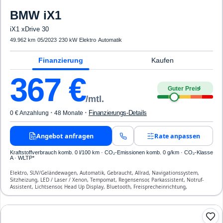
BMW
iX1
iX1 xDrive 30
49.962 km
·
05/2023
·
230 kW
·
Elektro
·
Automatik
Finanzierung
Kaufen
367
€
Guter Preis
4
/mtl.
·
·
Finanzierungs-Details
0 € Anzahlung
48 Monate
Angebot anfragen
Rate anpassen
Kraftstoffverbrauch komb. 0 l/100 km · CO₂-Emissionen komb. 0 g/km · CO₂-Klasse
A · WLTP*
Elektro, SUV/Geländewagen, Automatik, Gebraucht, Allrad, Navigationssystem,
Sitzheizung, LED / Laser / Xenon, Tempomat, Regensensor, Parkassistent, Notruf-
Assistent, Lichtsensor, Head Up Display, Bluetooth, Freisprecheinrichtung,
Verkehrszeichen-Erkennung, ESP, ABS, Klimaautomatik, Front-, Seiten- und weitere
Airbags