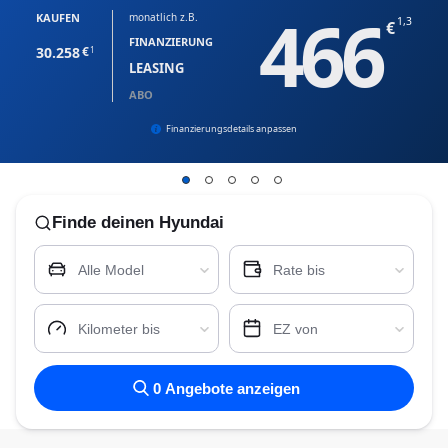
466
KAUFEN
monatlich z.B.
1,3
FINANZIERUNG
30.258
1
LEASING
ABO
Finanzierungsdetails anpassen
Finde
deinen Hyundai
Alle Model
Rate bis
Kilometer bis
EZ von
0
Angebote anzeigen