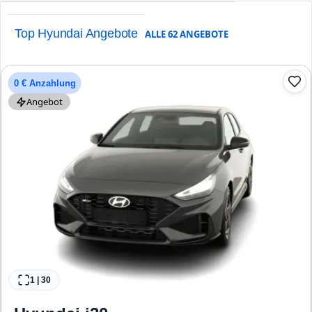
Top Hyundai Angebote
ALLE
62
ANGEBOTE
0 € Anzahlung
Angebot
1
|
30