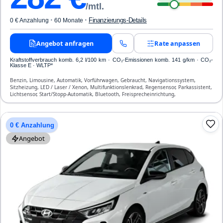
/mtl.
·
·
Finanzierungs-Details
0 € Anzahlung
60 Monate
Angebot anfragen
Rate anpassen
Kraftstoffverbrauch komb. 6,2 l/100 km · CO₂-Emissionen komb. 141 g/km · CO₂-
Klasse E · WLTP*
Benzin, Limousine, Automatik, Vorführwagen, Gebraucht, Navigationssystem,
Sitzheizung, LED / Laser / Xenon, Multifunktionslenkrad, Regensensor, Parkassistent,
Lichtsensor, Start/Stopp-Automatik, Bluetooth, Freisprecheinrichtung,
Verkehrszeichen-Erkennung, ESP, ABS, Klimatisierung, Front- und Seiten-Airbags
0 € Anzahlung
Angebot