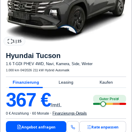
1
|
15
Hyundai
Tucson
1.6 T-GDI PHEV 4WD, Navi, Kamera, Side, Winter
1.000 km
·
04/2026
·
211 kW
·
Hybrid
·
Automatik
Finanzierung
Leasing
Kaufen
367
€
Guter Preis
4
/mtl.
·
·
Finanzierungs-Details
0 € Anzahlung
60 Monate
Angebot anfragen
Rate anpassen