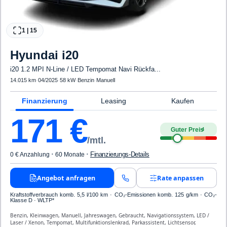
1
|
15
Hyundai
i20
i20 1.2 MPI N-Line / LED Tempomat Navi Rückfa...
14.015 km
·
04/2025
·
58 kW
·
Benzin
·
Manuell
Finanzierung
Leasing
Kaufen
171
€
Guter Preis
4
/mtl.
·
·
Finanzierungs-Details
0 € Anzahlung
60 Monate
Angebot anfragen
Rate anpassen
Kraftstoffverbrauch komb. 5,5 l/100 km · CO₂-Emissionen komb. 125 g/km · CO₂-
Klasse D · WLTP*
Benzin, Kleinwagen, Manuell, Jahreswagen, Gebraucht, Navigationssystem, LED /
Laser / Xenon, Tempomat, Multifunktionslenkrad, Parkassistent, Lichtsensor,