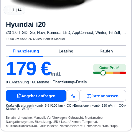
1
|
14
Hyundai
i20
i20 1.0 T-GDI Go, Navi, Kamera, LED, AppConnect, Winter, 16-Zoll, sofort
1.000 km
·
05/2026
·
66 kW
·
Benzin
·
Manuell
Finanzierung
Leasing
Kaufen
179
€
Guter Preis
4
/mtl.
·
·
Finanzierungs-Details
0 € Anzahlung
60 Monate
Angebot anfragen
Rate anpassen
Kraftstoffverbrauch komb. 5,8 l/100 km · CO₂-Emissionen komb. 130 g/km · CO₂-
Klasse D · WLTP*
Benzin, Limousine, Manuell, Vorführwagen, Gebraucht, Frontantrieb,
Navigationssystem, Sitzheizung, LED / Laser / Xenon, Tempomat,
Multifunktionslenkrad, Parkassistent, Notruf-Assistent, Lichtsensor, Start/Stopp-
Automatik, Bluetooth, Freisprecheinrichtung, Verkehrszeichen-Erkennung, ESP, ABS,