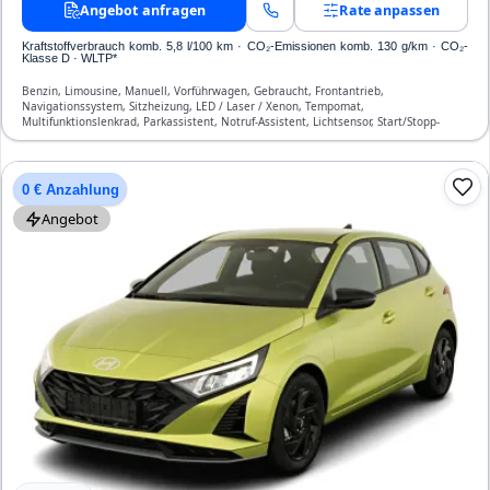
Angebot anfragen
Rate anpassen
Kraftstoffverbrauch komb. 5,8 l/100 km · CO₂-Emissionen komb. 130 g/km · CO₂-
Klasse D · WLTP*
Benzin, Limousine, Manuell, Vorführwagen, Gebraucht, Frontantrieb,
Navigationssystem, Sitzheizung, LED / Laser / Xenon, Tempomat,
Multifunktionslenkrad, Parkassistent, Notruf-Assistent, Lichtsensor, Start/Stopp-
Automatik, Bluetooth, Freisprecheinrichtung, Verkehrszeichen-Erkennung, ESP, ABS,
Klimaanlage, Front-, Seiten- und weitere Airbags
0 € Anzahlung
Angebot