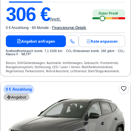
306
€
Guter Preis
4
/mtl.
·
·
Finanzierungs-Details
0 € Anzahlung
60 Monate
Angebot anfragen
Rate anpassen
Kraftstoffverbrauch komb. 7,1 l/100 km · CO₂-Emissionen komb. 160 g/km · CO₂-
Klasse F · WLTP*
Benzin, SUV/Geländewagen, Automatik, Vorführwagen, Gebraucht, Frontantrieb,
Navigationssystem, Sitzheizung, LED / Laser / Xenon, Multifunktionslenkrad,
Regensensor, Parkassistent, Notruf-Assistent, Lichtsensor, Start/Stopp-Automatik,
Bluetooth, Freisprecheinrichtung, Verkehrszeichen-Erkennung, ESP, ABS,
Klimatisierung, Front-, Seiten- und weitere Airbags
0 € Anzahlung
Angebot