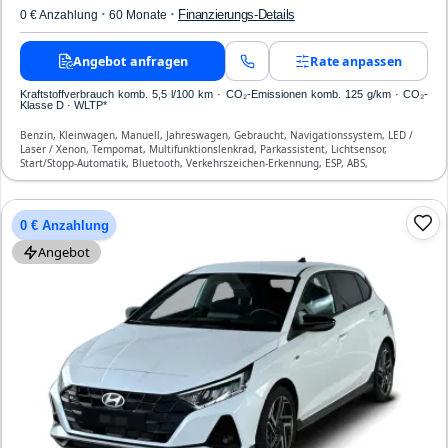
·
·
Finanzierungs-Details
0 € Anzahlung
60 Monate
Angebot anfragen
Rate anpassen
Kraftstoffverbrauch komb. 5,5 l/100 km · CO₂-Emissionen komb. 125 g/km · CO₂-
Klasse D · WLTP*
Benzin, Kleinwagen, Manuell, Jahreswagen, Gebraucht, Navigationssystem, LED /
Laser / Xenon, Tempomat, Multifunktionslenkrad, Parkassistent, Lichtsensor,
Start/Stopp-Automatik, Bluetooth, Verkehrszeichen-Erkennung, ESP, ABS,
Klimaanlage, Airbag
0 € Anzahlung
Angebot