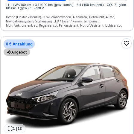
11,1 kWh/100 km
+ 3,1 l/100 km (gew., komb.) · 6,4 l/100 km (entl.) · CO₂ 71 g/km ·
Klasse B (gew.) / E (entl.)*
Hybrid (Elektro / Benzin), SUV/Geländewagen, Automatik, Gebraucht, Allrad,
Navigationssystem, Sitzheizung, LED / Laser / Xenon, Tempomat,
Multifunktionslenkrad, Regensensor, Parkassistent, Notruf-Assistent, Lichtsensor,
Start/Stopp-Automatik, Bluetooth, Freisprecheinrichtung, Verkehrszeichen-
Erkennung, ESP, ABS, Klimatisierung, Front-, Seiten- und weitere Airbags
0 € Anzahlung
Angebot
1
|
13