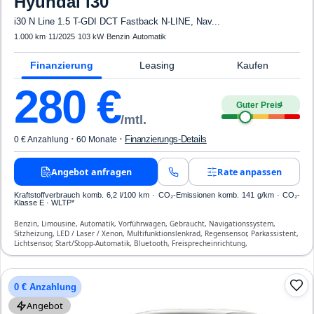
Hyundai
i30
i30 N Line 1.5 T-GDI DCT Fastback N-LINE, Nav...
1.000 km
·
11/2025
·
103 kW
·
Benzin
·
Automatik
Finanzierung
Leasing
Kaufen
280
€
Guter Preis
4
/mtl.
·
·
Finanzierungs-Details
0 € Anzahlung
60 Monate
Angebot anfragen
Rate anpassen
Kraftstoffverbrauch komb. 6,2 l/100 km · CO₂-Emissionen komb. 141 g/km · CO₂-
Klasse E · WLTP*
Benzin, Limousine, Automatik, Vorführwagen, Gebraucht, Navigationssystem,
Sitzheizung, LED / Laser / Xenon, Multifunktionslenkrad, Regensensor, Parkassistent,
Lichtsensor, Start/Stopp-Automatik, Bluetooth, Freisprecheinrichtung,
Verkehrszeichen-Erkennung, ESP, ABS, Klimatisierung, Front- und Seiten-Airbags
0 € Anzahlung
Angebot