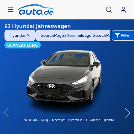
62
Hyundai Jahreswagen
Hyundai i30
Hyundai
SearchPage:filters.mileage SearchPage:filters.fr
Filter
0€ ANZAHLUNG
6.2l/100km
-
141g CO2/km (WLTP, komb.)*
, CO2-Klasse E (komb)