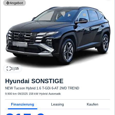
Angebot
1
|
15
Hyundai
SONSTIGE
NEW Tucson Hybrid 1.6 T-GDi 6-AT 2WD TREND
9.900 km
·
09/2025
·
158 kW
·
Hybrid
·
Automatik
Finanzierung
Leasing
Kaufen