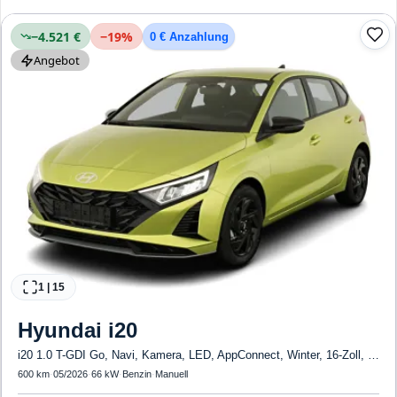
Klimaanlage, Front-, Seiten- und weitere Airbags
−4.521 €
−
19
%
0 € Anzahlung
Angebot
1
|
15
Hyundai
i20
i20 1.0 T-GDI Go, Navi, Kamera, LED, AppConnect, Winter, 16-Zoll, sofort
600 km
·
05/2026
·
66 kW
·
Benzin
·
Manuell