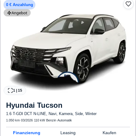
0 € Anzahlung
Angebot
1
|
15
Hyundai
Tucson
1.6 T-GDI DCT N-LINE, Navi, Kamera, Side, Winter
1.050 km
·
03/2026
·
110 kW
·
Benzin
·
Automatik
Finanzierung
Leasing
Kaufen