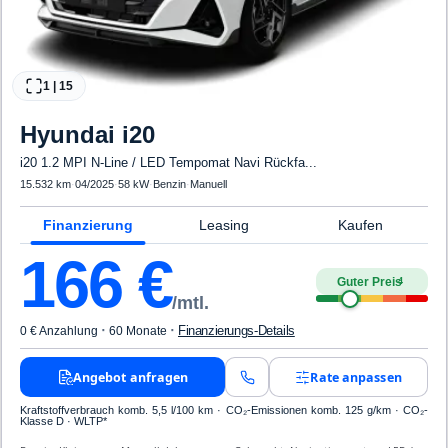
1
|
15
Hyundai
i20
i20 1.2 MPI N-Line / LED Tempomat Navi Rückfa...
15.532 km
·
04/2025
·
58 kW
·
Benzin
·
Manuell
Finanzierung
Leasing
Kaufen
166
€
Guter Preis
4
/mtl.
·
·
Finanzierungs-Details
0 € Anzahlung
60 Monate
Angebot anfragen
Rate anpassen
Kraftstoffverbrauch komb. 5,5 l/100 km · CO₂-Emissionen komb. 125 g/km · CO₂-
Klasse D · WLTP*