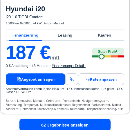
Hyundai
i20
i20 1.0 T-GDI Comfort
1.200 km
·
07/2025
·
74 kW
·
Benzin
·
Manuell
Finanzierung
Leasing
Kaufen
187
€
Guter Preis
4
/mtl.
·
·
Finanzierungs-Details
0 € Anzahlung
48 Monate
Angebot anfragen
Rate anpassen
Kraftstoffverbrauch komb. 5,488 l/100 km · CO₂-Emissionen komb. 127 g/km · CO₂-
Klasse D · WLTP*
Benzin, Limousine, Manuell, Gebraucht, Frontantrieb, Navigationssystem,
Sitzheizung, Tempomat, Multifunktionslenkrad, Regensensor, Parkassistent, Notruf-
Assistent, Lichtsensor, Start/Stopp-Automatik, Bluetooth, Freisprecheinrichtung, ESP,
ABS, Klimaanlage, Front-, Seiten- und weitere Airbags
62
Ergebnisse anzeigen