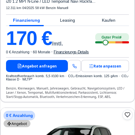
i20 1.2 MPI N-Line / LED Tempomat Navi Rückfa...
12.311 km
·
04/2025
·
58 kW
·
Benzin
·
Manuell
Finanzierung
Leasing
Kaufen
170
€
Guter Preis
4
/mtl.
·
·
Finanzierungs-Details
0 € Anzahlung
60 Monate
Angebot anfragen
Rate anpassen
Kraftstoffverbrauch komb. 5,5 l/100 km · CO₂-Emissionen komb. 125 g/km · CO₂-
Klasse D · WLTP*
Benzin, Kleinwagen, Manuell, Jahreswagen, Gebraucht, Navigationssystem, LED /
Laser / Xenon, Tempomat, Multifunktionslenkrad, Parkassistent, Lichtsensor,
Start/Stopp-Automatik, Bluetooth, Verkehrszeichen-Erkennung, ESP, ABS,
Klimaanlage, Airbag
0 € Anzahlung
Angebot