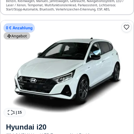
Benzin, Kleinwagen, Manuell, Jahreswagen, Gebraucht, Navigationssystem, LED /
Laser / Xenon, Tempomat, Multifunktionslenkrad, Parkassistent, Lichtsensor,
Start/Stopp-Automatik, Bluetooth, Verkehrszeichen-Erkennung, ESP, ABS,
Klimaanlage, Airbag
0 € Anzahlung
Angebot
1
|
15
Hyundai
i20