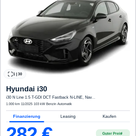
1
|
30
Hyundai
i30
i30 N Line 1.5 T-GDI DCT Fastback N-LINE, Nav...
1.000 km
·
11/2025
·
103 kW
·
Benzin
·
Automatik
Finanzierung
Leasing
Kaufen
282
€
Guter Preis
4