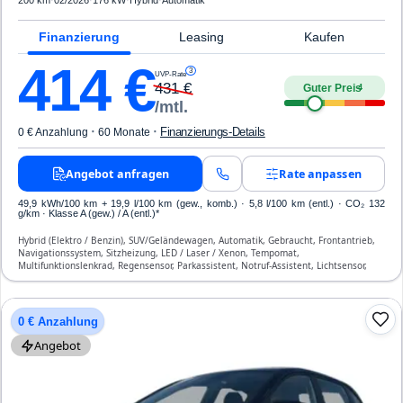
200 km
·
02/2026
·
176 kW
·
Hybrid
·
Automatik
Finanzierung
Leasing
Kaufen
414
€
3
UVP-Rate
431
€
Guter Preis
4
/mtl.
·
·
Finanzierungs-Details
0 € Anzahlung
60 Monate
Angebot anfragen
Rate anpassen
49,9 kWh/100 km
+ 19,9 l/100 km (gew., komb.) · 5,8 l/100 km (entl.) · CO₂ 132
g/km · Klasse A (gew.) / A (entl.)*
Hybrid (Elektro / Benzin), SUV/Geländewagen, Automatik, Gebraucht, Frontantrieb,
Navigationssystem, Sitzheizung, LED / Laser / Xenon, Tempomat,
Multifunktionslenkrad, Regensensor, Parkassistent, Notruf-Assistent, Lichtsensor,
Head Up Display, Bluetooth, Freisprecheinrichtung, Verkehrszeichen-Erkennung, ESP,
ABS, Klimaautomatik, Front- und Seiten-Airbags
0 € Anzahlung
Angebot