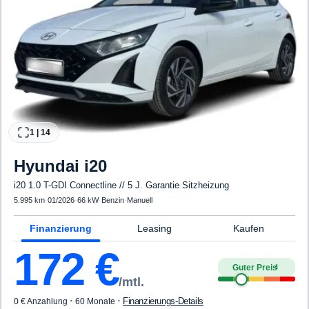
1
|
14
Hyundai
i20
i20 1.0 T-GDI Connectline // 5 J. Garantie Sitzheizung
5.995 km
·
01/2026
·
66 kW
·
Benzin
·
Manuell
Finanzierung
Leasing
Kaufen
172
€
Guter Preis
4
/mtl.
·
·
Finanzierungs-Details
0 € Anzahlung
60 Monate