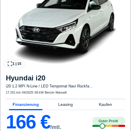
1
|
15
Hyundai
i20
i20 1.2 MPI N-Line / LED Tempomat Navi Rückfa...
17.251 km
·
04/2025
·
58 kW
·
Benzin
·
Manuell
Finanzierung
Leasing
Kaufen
166
€
Guter Preis
4
/mtl.