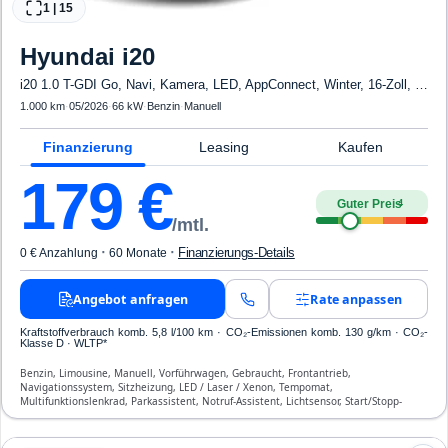
1
|
15
Hyundai
i20
i20 1.0 T-GDI Go, Navi, Kamera, LED, AppConnect, Winter, 16-Zoll, sofort
1.000 km
·
05/2026
·
66 kW
·
Benzin
·
Manuell
Finanzierung
Leasing
Kaufen
179
€
Guter Preis
4
/mtl.
·
·
Finanzierungs-Details
0 € Anzahlung
60 Monate
Angebot anfragen
Rate anpassen
Kraftstoffverbrauch komb. 5,8 l/100 km · CO₂-Emissionen komb. 130 g/km · CO₂-
Klasse D · WLTP*
Benzin, Limousine, Manuell, Vorführwagen, Gebraucht, Frontantrieb,
Navigationssystem, Sitzheizung, LED / Laser / Xenon, Tempomat,
Multifunktionslenkrad, Parkassistent, Notruf-Assistent, Lichtsensor, Start/Stopp-
Automatik, Bluetooth, Freisprecheinrichtung, Verkehrszeichen-Erkennung, ESP, ABS,
Klimaanlage, Front-, Seiten- und weitere Airbags