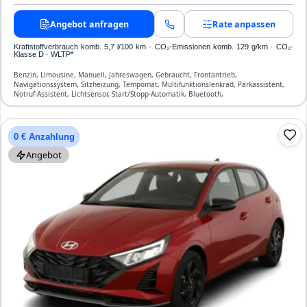
Angebot anfragen
Rate anpassen
Kraftstoffverbrauch komb. 5,7 l/100 km · CO₂-Emissionen komb. 129 g/km · CO₂-
Klasse D · WLTP*
Benzin, Limousine, Manuell, Jahreswagen, Gebraucht, Frontantrieb,
Navigationssystem, Sitzheizung, Tempomat, Multifunktionslenkrad, Parkassistent,
Notruf-Assistent, Lichtsensor, Start/Stopp-Automatik, Bluetooth,
Freisprecheinrichtung, Verkehrszeichen-Erkennung, ESP, ABS, Klimaanlage, Front-,
Seiten- und weitere Airbags
0 € Anzahlung
Angebot