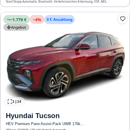
Start/Stopp-Automatik, Bluetooth, Verkehrszeichen-Erkennung, ESP, ABS,
Klimaanlage, Airbag
−1.779 €
−
4
%
0 € Anzahlung
Angebot
1
|
14
Hyundai
Tucson
HEV Premium Pano Assist-Pack UWB 176k...