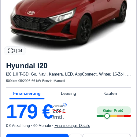
1
|
14
Hyundai
i20
i20 1.0 T-GDI Go, Navi, Kamera, LED, AppConnect, Winter, 16-Zoll, sofort
500 km
·
05/2026
·
66 kW
·
Benzin
·
Manuell
Finanzierung
Leasing
Kaufen
179
€
3
UVP-Rate
223
€
Guter Preis
4
/mtl.
·
·
Finanzierungs-Details
0 € Anzahlung
60 Monate