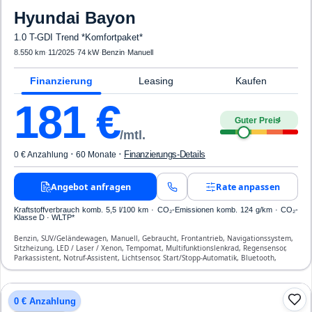
Hyundai
Bayon
1.0 T-GDI Trend *Komfortpaket*
8.550 km
·
11/2025
·
74 kW
·
Benzin
·
Manuell
Finanzierung
Leasing
Kaufen
181
€
Guter Preis
4
/mtl.
·
·
Finanzierungs-Details
0 € Anzahlung
60 Monate
Angebot anfragen
Rate anpassen
Kraftstoffverbrauch komb. 5,5 l/100 km · CO₂-Emissionen komb. 124 g/km · CO₂-
Klasse D · WLTP*
Benzin, SUV/Geländewagen, Manuell, Gebraucht, Frontantrieb, Navigationssystem,
Sitzheizung, LED / Laser / Xenon, Tempomat, Multifunktionslenkrad, Regensensor,
Parkassistent, Notruf-Assistent, Lichtsensor, Start/Stopp-Automatik, Bluetooth,
Freisprecheinrichtung, Verkehrszeichen-Erkennung, ESP, ABS, Klimaautomatik,
Front-, Seiten- und weitere Airbags
0 € Anzahlung