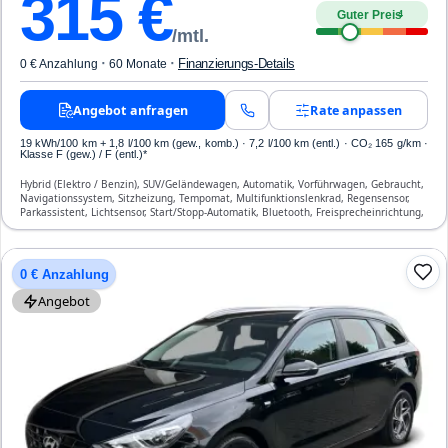
315
€
Guter Preis
4
/mtl.
·
·
Finanzierungs-Details
0 € Anzahlung
60 Monate
Angebot anfragen
Rate anpassen
19 kWh/100 km
+ 1,8 l/100 km (gew., komb.) · 7,2 l/100 km (entl.) · CO₂ 165 g/km ·
Klasse F (gew.) / F (entl.)*
Hybrid (Elektro / Benzin), SUV/Geländewagen, Automatik, Vorführwagen, Gebraucht,
Navigationssystem, Sitzheizung, Tempomat, Multifunktionslenkrad, Regensensor,
Parkassistent, Lichtsensor, Start/Stopp-Automatik, Bluetooth, Freisprecheinrichtung,
ESP, ABS, Klimaautomatik, Front-, Seiten- und weitere Airbags
0 € Anzahlung
Angebot