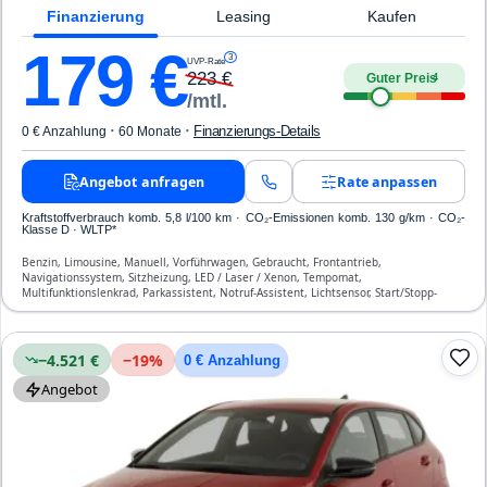
Finanzierung
Leasing
Kaufen
179
€
3
UVP-Rate
223
€
Guter Preis
4
/mtl.
·
·
Finanzierungs-Details
0 € Anzahlung
60 Monate
Angebot anfragen
Rate anpassen
Kraftstoffverbrauch komb. 5,8 l/100 km · CO₂-Emissionen komb. 130 g/km · CO₂-
Klasse D · WLTP*
Benzin, Limousine, Manuell, Vorführwagen, Gebraucht, Frontantrieb,
Navigationssystem, Sitzheizung, LED / Laser / Xenon, Tempomat,
Multifunktionslenkrad, Parkassistent, Notruf-Assistent, Lichtsensor, Start/Stopp-
Automatik, Bluetooth, Freisprecheinrichtung, Verkehrszeichen-Erkennung, ESP, ABS,
Klimaanlage, Front-, Seiten- und weitere Airbags
−4.521 €
−
19
%
0 € Anzahlung
Angebot