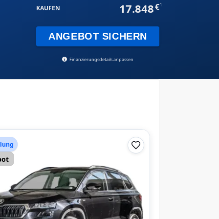
17.848
1
KAUFEN
ANGEBOT SICHERN
Finanzierungsdetails anpassen
hlung
bot