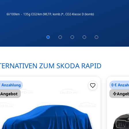
6l/100km
-
135g CO2/km (WLTP, komb.)*
, CO2-Klasse D (komb)
TERNATIVEN ZUM SKODA RAPID
€ Anzahlung
0 € Anza
Angebot
Ange