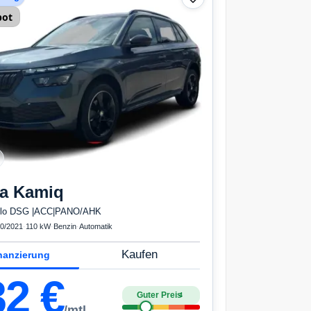
bot
a
Kamiq
rlo DSG |ACC|PANO/AHK
0/2021
·
110 kW
·
Benzin
·
Automatik
Kaufen
nanzierung
32
€
Guter Preis
4
/mtl.