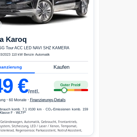
a
Karoq
DSG Tour ACC LED NAVI SHZ KAMERA
03/2023
·
110 kW
·
Benzin
·
Automatik
Kaufen
nanzierung
49
€
Guter Preis
4
/mtl.
·
·
Finanzierungs-Details
ung
60 Monate
erbrauch komb. 7,1 l/100 km · CO₂-Emissionen komb. 159
Klasse F · WLTP*
/Geländewagen, Automatik, Gebraucht, Frontantrieb,
system, Sitzheizung, LED / Laser / Xenon, Tempomat,
nslenkrad, Regensensor, Parkassistent, Notruf-Assistent,
 Start/Stopp-Automatik, Bluetooth, Freisprecheinrichtung,