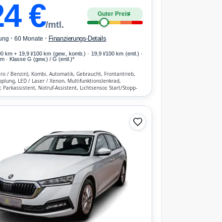
24
€
Guter Preis
4
/mtl.
·
·
Finanzierungs-Details
ung
60 Monate
00 km
+ 19,9 l/100 km (gew., komb.) · 19,9 l/100 km (entl.) ·
 · Klasse G (gew.) / G (entl.)*
tro / Benzin), Kombi, Automatik, Gebraucht, Frontantrieb,
lung, LED / Laser / Xenon, Multifunktionslenkrad,
 Parkassistent, Notruf-Assistent, Lichtsensor, Start/Stopp-
luetooth, Freisprecheinrichtung, ESP, ABS, Klimaautomatik,
en- und weitere Airbags