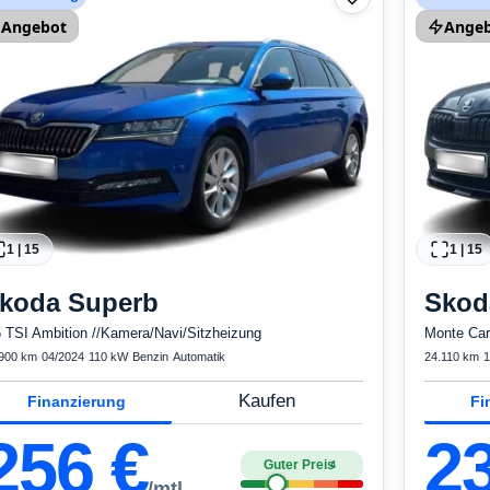
Angebot
Ange
1
|
15
1
|
15
koda
Superb
Skod
5 TSI Ambition //Kamera/Navi/Sitzheizung
Monte Ca
900 km
·
04/2024
·
110 kW
·
Benzin
·
Automatik
24.110 km
·
1
Kaufen
Finanzierung
Fi
256
€
2
Guter Preis
4
/mtl.