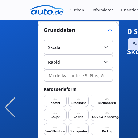
Suchen
Informieren
Finanzie
0
S
Grunddaten
Sk
Skoda
Sk
Rapid
Karosserieform
Kombi
Limousine
Kleinwagen
Coupé
Cabrio
SUV/Geländewagen
Van/Kleinbus
Transporter
Pickup