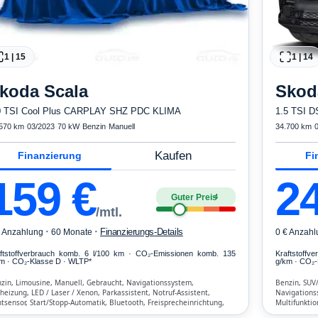
1
|
15
1
|
14
koda
Scala
Skod
0 TSI Cool Plus CARPLAY SHZ PDC KLIMA
1.5 TSI 
570 km
·
03/2023
·
70 kW
·
Benzin
·
Manuell
34.700 km
·
Kaufen
Finanzierung
Fi
159
€
2
Guter Preis
4
/mtl.
·
·
Finanzierungs-Details
€ Anzahlung
60 Monate
0 € Anzahl
ftstoffverbrauch komb. 6 l/100 km · CO₂-Emissionen komb. 135
Kraftstoffv
m · CO₂-Klasse D · WLTP*
g/km · CO₂-
zin, Limousine, Manuell, Gebraucht, Navigationssystem,
Benzin, SUV
zheizung, LED / Laser / Xenon, Parkassistent, Notruf-Assistent,
Navigations
htsensor, Start/Stopp-Automatik, Bluetooth, Freisprecheinrichtung,
Multifunktio
, ABS, Klimaanlage, Front-, Seiten- und weitere Airbags
Lichtsensor,