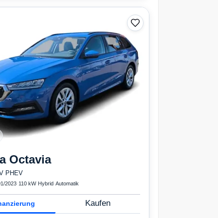
imatisierung, Front-, Seiten- und weitere Airbags
a
Octavia
iV PHEV
01/2023
·
110 kW
·
Hybrid
·
Automatik
Kaufen
nanzierung