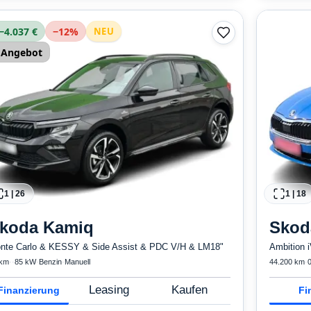
ESP, ABS, Kl
−4.037 €
−
12
%
NEU
Angebot
1
|
26
1
|
18
koda
Kamiq
Skod
nte Carlo & KESSY & Side Assist & PDC V/H & LM18"
Ambition 
 km
·
·
85 kW
·
Benzin
·
Manuell
44.200 km
·
Leasing
Kaufen
Finanzierung
Fi