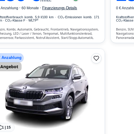
·
·
Finanzierungs-Details
€ Anzahlung
60 Monate
0 € Anzahl
ftstoffverbrauch komb. 5,9 l/100 km · CO₂-Emissionen komb. 171
Kraftstoffv
m · CO₂-Klasse F · WLTP*
CO₂-Klasse 
zin, Kombi, Automatik, Gebraucht, Frontantrieb, Navigationssystem,
Benzin, SUV
zheizung, LED / Laser / Xenon, Tempomat, Multifunktionslenkrad,
Navigations
ensensor, Parkassistent, Notruf-Assistent, Start/Stopp-Automatik,
Panoramadac
etooth, Freisprecheinrichtung, Verkehrszeichen-Erkennung, ESP, ABS,
Notruf-Assis
matisierung, Front-, Seiten- und weitere Airbags
Freisprechei
weitere Air
€ Anzahlung
Angebot
1
|
15