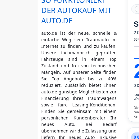
DER AUTOKAUF MIT
mehr Kriterien
AUTO.DE
S
auto.de ist der neue, schnelle &
2.
einfache Weg sein Traumauto im
63.
Internet zu finden und zu kaufen.
Unsere fachmännisch geprüften
Fahrzeuge sind in einem Top
Zustand und frei von technischen
Mängeln. Auf unserer Seite finden
Sie Top Angebote bis zu 40%
reduziert. Zusätzlich bietet Ihnen
0 
auto.de günstige Möglichkeiten zur
Kra
Finanzierung Ihres Traumwagens
g/k
sowie faire Leasing-Konditionen.
Die
Finden Sie gemeinsam mit einem
Nav
Xen
persönlichen Kundenberater Ihr
Ass
neues Auto. Bei Bedarf
Fre
Kli
übernehmen wir die Zulassung und
liefern Ihr neues Auto inklusive
0 