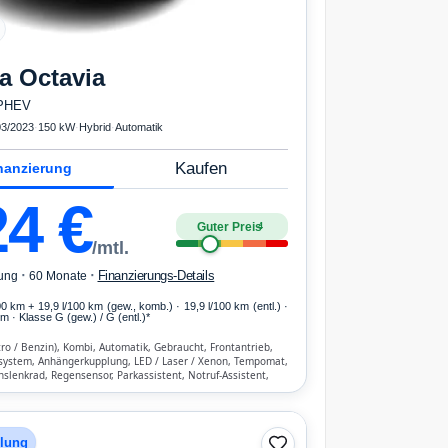
a
Octavia
 PHEV
03/2023
·
150 kW
·
Hybrid
·
Automatik
Kaufen
nanzierung
24
€
Guter Preis
4
/mtl.
·
·
Finanzierungs-Details
ung
60 Monate
00 km
+ 19,9 l/100 km (gew., komb.) · 19,9 l/100 km (entl.) ·
 · Klasse G (gew.) / G (entl.)*
tro / Benzin), Kombi, Automatik, Gebraucht, Frontantrieb,
system, Anhängerkupplung, LED / Laser / Xenon, Tempomat,
nslenkrad, Regensensor, Parkassistent, Notruf-Assistent,
 Start/Stopp-Automatik, Bluetooth, Freisprecheinrichtung,
imatisierung, Front-, Seiten- und weitere Airbags
hlung