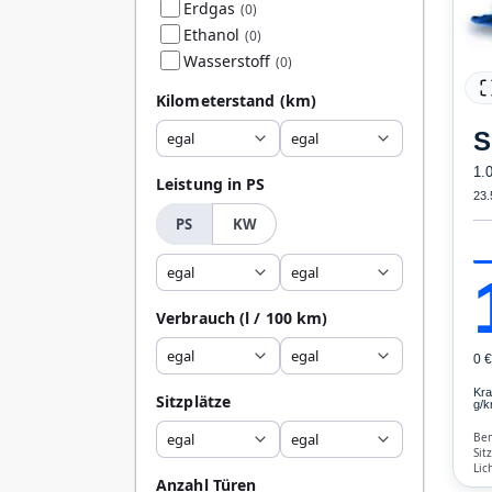
Erdgas
(0)
Ethanol
(0)
Wasserstoff
(0)
Kilometerstand
(km)
S
egal
egal
1.
Leistung in PS
23.
PS
KW
egal
egal
Verbrauch
(l / 100 km)
egal
egal
0 
Kra
Sitzplätze
g/k
egal
egal
Ben
Sit
Lic
Anzahl Türen
ESP