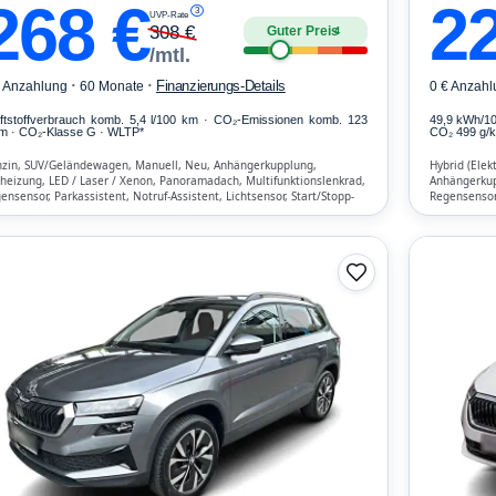
268
€
2
3
UVP-Rate
308
€
Guter Preis
4
/mtl.
·
·
Finanzierungs-Details
€ Anzahlung
60 Monate
0 € Anzahl
ftstoffverbrauch komb. 5,4 l/100 km · CO₂-Emissionen komb. 123
49,9 kWh/1
m · CO₂-Klasse G · WLTP*
CO₂ 499 g/km
zin, SUV/Geländewagen, Manuell, Neu, Anhängerkupplung,
Hybrid (Elek
zheizung, LED / Laser / Xenon, Panoramadach, Multifunktionslenkrad,
Anhängerkupp
ensensor, Parkassistent, Notruf-Assistent, Lichtsensor, Start/Stopp-
Regensensor,
omatik, Bluetooth, Freisprecheinrichtung, Verkehrszeichen-
Automatik, B
ennung, ESP, ABS, Klimatisierung, Front-, Seiten- und weitere Airbags
Front-, Seit