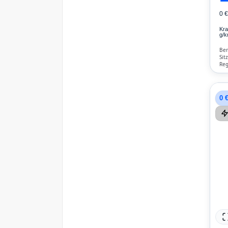
0 
Kra
g/k
Ben
Sit
Reg
Blu
Kli
0 