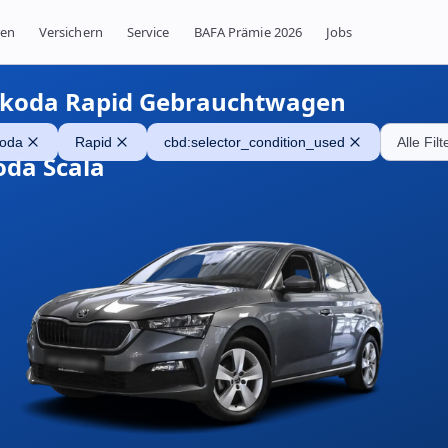
ren
Versichern
Service
BAFA Prämie 2026
Jobs
koda Rapid Gebrauchtwagen
oda
Rapid
cbd:selector_condition_used
Alle Fil
oda Scala