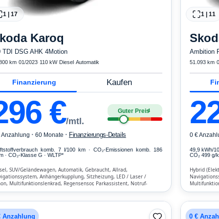
1
|
17
1
|
11
koda
Karoq
Skod
0 TDI DSG AHK 4Motion
Ambition
800 km
·
01/2023
·
110 kW
·
Diesel
·
Automatik
51.093 km
·
Kaufen
Finanzierung
Fi
296
€
2
Guter Preis
4
/mtl.
·
·
Finanzierungs-Details
€ Anzahlung
60 Monate
0 € Anzahl
ftstoffverbrauch komb. 7 l/100 km · CO₂-Emissionen komb. 186
49,9 kWh/1
m · CO₂-Klasse G · WLTP*
CO₂ 499 g/km
sel, SUV/Geländewagen, Automatik, Gebraucht, Allrad,
Hybrid (Elek
igationssystem, Anhängerkupplung, Sitzheizung, LED / Laser /
Navigations
on, Multifunktionslenkrad, Regensensor, Parkassistent, Notruf-
Multifunktio
istent, Lichtsensor, Start/Stopp-Automatik, Bluetooth,
Lichtsensor,
isprecheinrichtung, Verkehrszeichen-Erkennung, ESP, ABS,
ESP, ABS, Kl
maautomatik, Front-, Seiten- und weitere Airbags
€ Anzahlung
0 € Anza