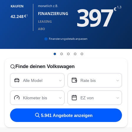
397
KAUFEN
monatlich z.B.
1,3
FINANZIERUNG
42.248
1
LEASING
ABO
Finanzierungsdetails anpassen
Finde
deinen Volkswagen
Alle Model
Rate bis
Kilometer bis
EZ von
5.941
Angebote anzeigen