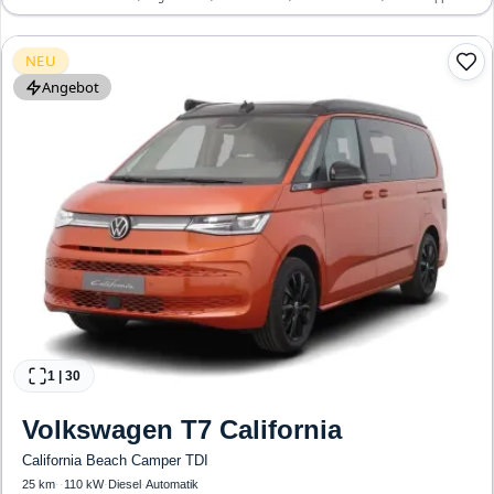
Automatik, Bluetooth, Freisprecheinrichtung, Verkehrszeichen-Erkennung, ESP, ABS,
Klimatisierung, Front-, Seiten- und weitere Airbags
NEU
Angebot
1
|
30
Volkswagen
T7 California
California Beach Camper TDI
25 km
·
·
110 kW
·
Diesel
·
Automatik