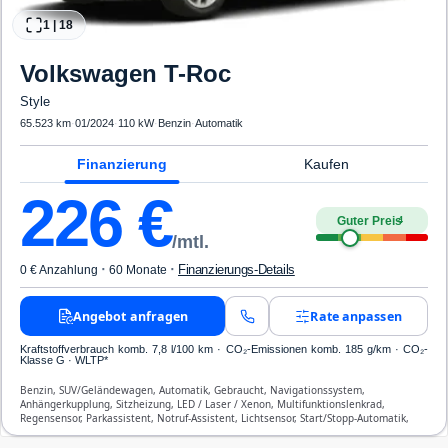
1
|
18
Volkswagen
T-Roc
Style
65.523 km
·
01/2024
·
110 kW
·
Benzin
·
Automatik
Finanzierung
Kaufen
226
€
Guter Preis
4
/mtl.
·
·
Finanzierungs-Details
0 € Anzahlung
60 Monate
Angebot anfragen
Rate anpassen
Kraftstoffverbrauch komb. 7,8 l/100 km · CO₂-Emissionen komb. 185 g/km · CO₂-
Klasse G · WLTP*
Benzin, SUV/Geländewagen, Automatik, Gebraucht, Navigationssystem,
Anhängerkupplung, Sitzheizung, LED / Laser / Xenon, Multifunktionslenkrad,
Regensensor, Parkassistent, Notruf-Assistent, Lichtsensor, Start/Stopp-Automatik,
Bluetooth, Freisprecheinrichtung, Verkehrszeichen-Erkennung, ESP, ABS,
Klimatisierung, Front-, Seiten- und weitere Airbags