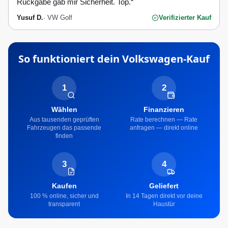
Rückgabe gab mir Sicherheit. Top.
“
Yusuf D.
·
VW Golf
Verifizierter Kauf
So funktioniert dein
Volkswagen
-Kauf
1
2
Wählen
Finanzieren
Aus tausenden geprüften
Rate berechnen — Rate
Fahrzeugen das passende
anfragen — direkt online
finden
3
4
Kaufen
Geliefert
100 % online, sicher und
In 14 Tagen direkt vor deine
transparent
Haustür