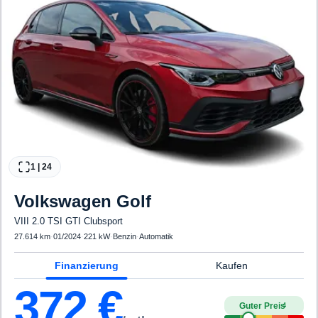
1
|
24
Volkswagen
Golf
VIII 2.0 TSI GTI Clubsport
27.614 km
·
01/2024
·
221 kW
·
Benzin
·
Automatik
Finanzierung
Kaufen
372
€
Guter Preis
4