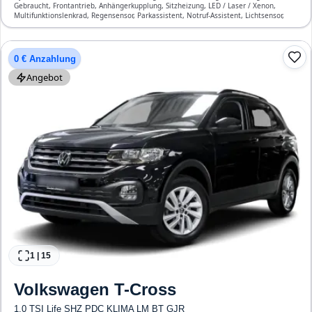
Gebraucht, Frontantrieb, Anhängerkupplung, Sitzheizung, LED / Laser / Xenon,
Multifunktionslenkrad, Regensensor, Parkassistent, Notruf-Assistent, Lichtsensor,
Start/Stopp-Automatik, Bluetooth, Freisprecheinrichtung, Verkehrszeichen-
Erkennung, ESP, ABS, Klimatisierung, Front-, Seiten- und weitere Airbags
0 € Anzahlung
Angebot
1
|
15
Volkswagen
T-Cross
1.0 TSI Life SHZ PDC KLIMA LM BT GJR