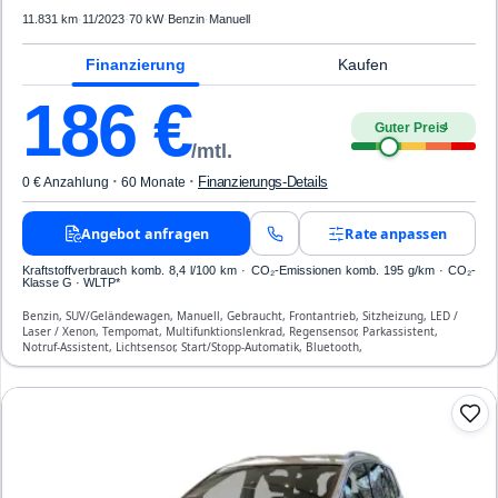
11.831 km
·
11/2023
·
70 kW
·
Benzin
·
Manuell
Finanzierung
Kaufen
186
€
Guter Preis
4
/mtl.
·
·
Finanzierungs-Details
0 € Anzahlung
60 Monate
Angebot anfragen
Rate anpassen
Kraftstoffverbrauch komb. 8,4 l/100 km · CO₂-Emissionen komb. 195 g/km · CO₂-
Klasse G · WLTP*
Benzin, SUV/Geländewagen, Manuell, Gebraucht, Frontantrieb, Sitzheizung, LED /
Laser / Xenon, Tempomat, Multifunktionslenkrad, Regensensor, Parkassistent,
Notruf-Assistent, Lichtsensor, Start/Stopp-Automatik, Bluetooth,
Freisprecheinrichtung, ESP, ABS, Klimatisierung, Front-, Seiten- und weitere Airbags