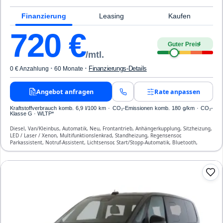
Finanzierung
Leasing
Kaufen
720
€
Guter Preis
4
/mtl.
·
·
Finanzierungs-Details
0 € Anzahlung
60 Monate
Angebot anfragen
Rate anpassen
Kraftstoffverbrauch komb. 6,9 l/100 km · CO₂-Emissionen komb. 180 g/km · CO₂-
Klasse G · WLTP*
Diesel, Van/Kleinbus, Automatik, Neu, Frontantrieb, Anhängerkupplung, Sitzheizung,
LED / Laser / Xenon, Multifunktionslenkrad, Standheizung, Regensensor,
Parkassistent, Notruf-Assistent, Lichtsensor, Start/Stopp-Automatik, Bluetooth,
Freisprecheinrichtung, Verkehrszeichen-Erkennung, ESP, ABS, Klimatisierung, Front-
Airbags