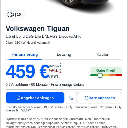
1
|
10
Volkswagen
Tiguan
1.5 eHybrid DSG Life ENERGY DiscoverAHK
0 km
·
·
150 kW
·
Hybrid
·
Automatik
Finanzierung
Leasing
Kaufen
459
€
3
UVP-Rate
539
€
Guter Preis
4
/mtl.
·
·
Finanzierungs-Details
0 € Anzahlung
60 Monate
Angebot anfragen
Rate anpassen
Kraftstoffverbrauch komb. 19,9 l/100 km · CO₂-Emissionen komb. 37 g/km · CO₂-
Klasse G · WLTP*
Hybrid (Elektro / Benzin), SUV/Geländewagen, Automatik, Neu, Frontantrieb,
Navigationssystem, Anhängerkupplung, Sitzheizung, LED / Laser / Xenon,
Multifunktionslenkrad, Regensensor, Parkassistent, Notruf-Assistent, Start/Stopp-