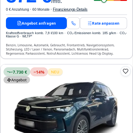
/mtl.
·
·
Finanzierungs-Details
0 € Anzahlung
60 Monate
Angebot anfragen
Rate anpassen
Kraftstoffverbrauch komb. 7,8 l/100 km · CO₂-Emissionen komb. 185 g/km · CO₂-
Klasse G · WLTP*
Benzin, Limousine, Automatik, Gebraucht, Frontantrieb, Navigationssystem,
Sitzheizung, LED / Laser / Xenon, Panoramadach, Multifunktionslenkrad,
Regensensor, Parkassistent, Notruf-Assistent, Lichtsensor, Head Up Display,
Start/Stopp-Automatik, Bluetooth, Freisprecheinrichtung, Verkehrszeichen-
Erkennung, ESP, ABS, Klimatisierung, Front-, Seiten- und weitere Airbags
−7.730 €
−
14
%
NEU
Angebot