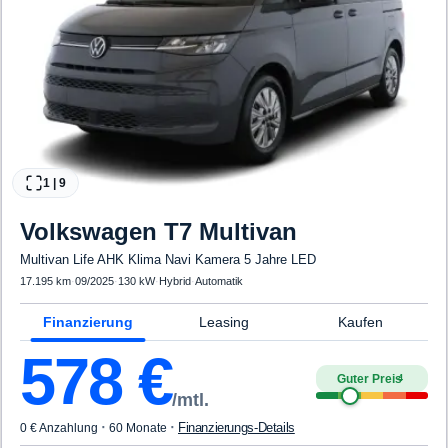
1
|
9
Volkswagen
T7 Multivan
Multivan Life AHK Klima Navi Kamera 5 Jahre LED
17.195 km
·
09/2025
·
130 kW
·
Hybrid
·
Automatik
Finanzierung
Leasing
Kaufen
578
€
Guter Preis
4
/mtl.
·
·
Finanzierungs-Details
0 € Anzahlung
60 Monate