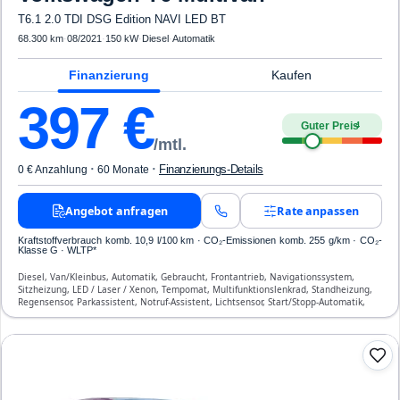
T6.1 2.0 TDI DSG Edition NAVI LED BT
68.300 km
·
08/2021
·
150 kW
·
Diesel
·
Automatik
Finanzierung
Kaufen
397
€
Guter Preis
4
/mtl.
·
·
Finanzierungs-Details
0 € Anzahlung
60 Monate
Angebot anfragen
Rate anpassen
Kraftstoffverbrauch komb. 10,9 l/100 km · CO₂-Emissionen komb. 255 g/km · CO₂-
Klasse G · WLTP*
Diesel, Van/Kleinbus, Automatik, Gebraucht, Frontantrieb, Navigationssystem,
Sitzheizung, LED / Laser / Xenon, Tempomat, Multifunktionslenkrad, Standheizung,
Regensensor, Parkassistent, Notruf-Assistent, Lichtsensor, Start/Stopp-Automatik,
Bluetooth, Freisprecheinrichtung, Verkehrszeichen-Erkennung, ESP, ABS,
Klimatisierung, Front-, Seiten- und weitere Airbags