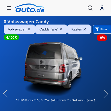
0
Volkswagen Caddy
Volkswagen T6 Multivan
Volkswagen
Caddy (alle)
Kasten
Alle Filte
Filter
4.100
€
-9%
10.9l/100km
-
255g CO2/km (WLTP, komb.)*
, CO2-Klasse G (komb)