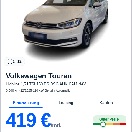
1
|
12
Volkswagen
Touran
Highline 1,5 l TSI 150 PS DSG AHK KAM NAV
8.000 km
·
12/2025
·
110 kW
·
Benzin
·
Automatik
Finanzierung
Leasing
Kaufen
419
€
Guter Preis
4
/mtl.