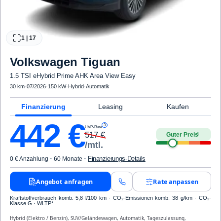
1
|
17
Volkswagen
Tiguan
1.5 TSI eHybrid Prime AHK Area View Easy
30 km
·
07/2026
·
150 kW
·
Hybrid
·
Automatik
Finanzierung
Leasing
Kaufen
442
€
3
UVP-Rate
517
€
Guter Preis
4
/mtl.
·
·
Finanzierungs-Details
0 € Anzahlung
60 Monate
Angebot anfragen
Rate anpassen
Kraftstoffverbrauch komb. 5,8 l/100 km · CO₂-Emissionen komb. 38 g/km · CO₂-
Klasse G · WLTP*
Hybrid (Elektro / Benzin), SUV/Geländewagen, Automatik, Tageszulassung,