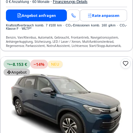
·
·
Finanzierungs-Details
0 € Anzahlung
60 Monate
Angebot anfragen
Rate anpassen
Kraftstoffverbrauch komb. 7 l/100 km · CO₂-Emissionen komb. 160 g/km · CO₂-
Klasse F · WLTP*
Benzin, Van/Kleinbus, Automatik, Gebraucht, Frontantrieb, Navigationssystem,
Anhängerkupplung, Sitzheizung, LED / Laser / Xenon, Multifunktionslenkrad,
Regensensor, Parkassistent, Notruf-Assistent, Lichtsensor, Start/Stopp-Automatik,
Bluetooth, Freisprecheinrichtung, Verkehrszeichen-Erkennung, ESP, ABS,
Klimatisierung, Front-, Seiten- und weitere Airbags
−8.153 €
−
14
%
NEU
Angebot