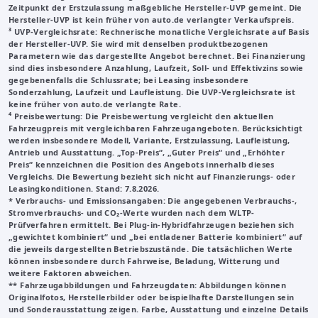
Zeitpunkt der Erstzulassung maßgebliche Hersteller-UVP gemeint. Die
Hersteller-UVP ist kein früher von auto.de verlangter Verkaufspreis.
³
UVP-Vergleichsrate
: Rechnerische monatliche Vergleichsrate auf Basis
der Hersteller-UVP. Sie wird mit denselben produktbezogenen
Parametern wie das dargestellte Angebot berechnet. Bei Finanzierung
sind dies insbesondere Anzahlung, Laufzeit, Soll- und Effektivzins sowie
gegebenenfalls die Schlussrate; bei Leasing insbesondere
Sonderzahlung, Laufzeit und Laufleistung. Die UVP-Vergleichsrate ist
keine früher von auto.de verlangte Rate.
⁴ Preisbewertung: Die Preisbewertung vergleicht den aktuellen
Fahrzeugpreis mit vergleichbaren Fahrzeugangeboten. Berücksichtigt
werden insbesondere Modell, Variante, Erstzulassung, Laufleistung,
Antrieb und Ausstattung. „Top-Preis“, „Guter Preis“ und „Erhöhter
Preis“ kennzeichnen die Position des Angebots innerhalb dieses
Vergleichs. Die Bewertung bezieht sich nicht auf Finanzierungs- oder
Leasingkonditionen. Stand: 7.8.2026.
* Verbrauchs- und Emissionsangaben: Die angegebenen Verbrauchs-,
Stromverbrauchs- und CO₂-Werte wurden nach dem WLTP-
Prüfverfahren ermittelt. Bei Plug-in-Hybridfahrzeugen beziehen sich
„gewichtet kombiniert“ und „bei entladener Batterie kombiniert“ auf
die jeweils dargestellten Betriebszustände. Die tatsächlichen Werte
können insbesondere durch Fahrweise, Beladung, Witterung und
weitere Faktoren abweichen.
**
Fahrzeugabbildungen und Fahrzeugdaten
: Abbildungen können
Originalfotos, Herstellerbilder oder beispielhafte Darstellungen sein
und Sonderausstattung zeigen. Farbe, Ausstattung und einzelne Details