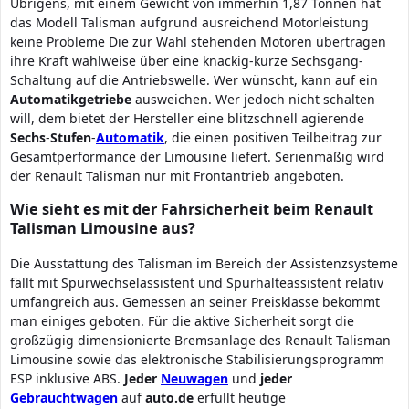
Übrigens, mit einem Gewicht von immerhin 1,87 Tonnen hat
das Modell Talisman aufgrund ausreichend Motorleistung
keine Probleme Die zur Wahl stehenden Motoren übertragen
ihre Kraft wahlweise über eine knackig-kurze Sechsgang-
Schaltung auf die Antriebswelle. Wer wünscht, kann auf ein
Automatikgetriebe
ausweichen. Wer jedoch nicht schalten
will, dem bietet der Hersteller eine blitzschnell agierende
Sechs
-
Stufen
-
Automatik
, die einen positiven Teilbeitrag zur
Gesamtperformance der Limousine liefert. Serienmäßig wird
der Renault Talisman nur mit Frontantrieb angeboten.
Wie sieht es mit der Fahrsicherheit beim Renault
Talisman Limousine aus?
Die Ausstattung des Talisman im Bereich der Assistenzsysteme
fällt mit Spurwechselassistent und Spurhalteassistent relativ
umfangreich aus. Gemessen an seiner Preisklasse bekommt
man einiges geboten. Für die aktive Sicherheit sorgt die
großzügig dimensionierte Bremsanlage des Renault Talisman
Limousine sowie das elektronische Stabilisierungsprogramm
ESP inklusive ABS.
Jeder
Neuwagen
und
jeder
Gebrauchtwagen
auf
auto.de
erfüllt heutige