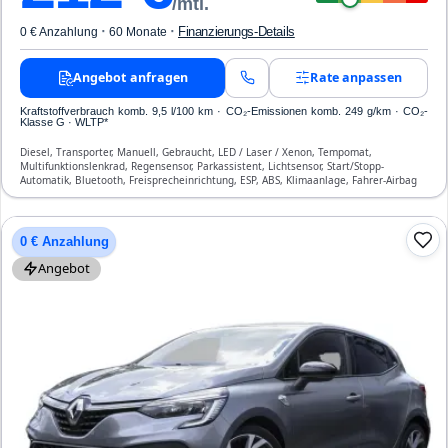
/mtl.
·
·
Finanzierungs-Details
0 € Anzahlung
60 Monate
Angebot anfragen
Rate anpassen
Kraftstoffverbrauch komb. 9,5 l/100 km · CO₂-Emissionen komb. 249 g/km · CO₂-
Klasse G · WLTP*
Diesel, Transporter, Manuell, Gebraucht, LED / Laser / Xenon, Tempomat,
Multifunktionslenkrad, Regensensor, Parkassistent, Lichtsensor, Start/Stopp-
Automatik, Bluetooth, Freisprecheinrichtung, ESP, ABS, Klimaanlage, Fahrer-Airbag
0 € Anzahlung
Angebot