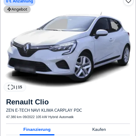
0 € Anzahlung
Angebot
1
|
15
Renault
Clio
ZEN E-TECH NAVI KLIMA CARPLAY PDC
47.380 km
·
09/2022
·
105 kW
·
Hybrid
·
Automatik
Finanzierung
Kaufen