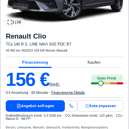
1
|
15
Renault
Clio
TCe 140 R.S. LINE NAVI SHZ PDC BT
44.482 km
·
06/2023
·
103 kW
·
Benzin
·
Manuell
Finanzierung
Kaufen
156
€
Guter Preis
4
/mtl.
·
·
Finanzierungs-Details
0 € Anzahlung
60 Monate
Angebot anfragen
Rate anpassen
Kraftstoffverbrauch komb. 5,3 l/100 km · CO₂-Emissionen komb. 123 g/km · CO₂-
Klasse D · WLTP*
Benzin, Limousine, Manuell, Gebraucht, Frontantrieb, Navigationssystem,