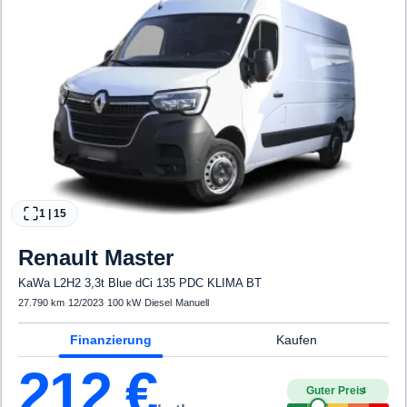
1
|
15
Renault
Master
KaWa L2H2 3,3t Blue dCi 135 PDC KLIMA BT
27.790 km
·
12/2023
·
100 kW
·
Diesel
·
Manuell
Finanzierung
Kaufen
212
€
Guter Preis
4