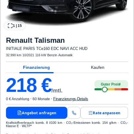
1
|
15
Renault
Talisman
INITIALE PARIS TCe160 EDC NAVI ACC HUD
32.990 km
·
10/2021
·
116 kW
·
Benzin
·
Automatik
Finanzierung
Kaufen
218
€
Guter Preis
4
/mtl.
·
·
Finanzierungs-Details
0 € Anzahlung
60 Monate
Angebot anfragen
Rate anpassen
Kraftstoffverbrauch komb. 8 l/100 km · CO₂-Emissionen komb. 154 g/km · CO₂-
Klasse E · WLTP*