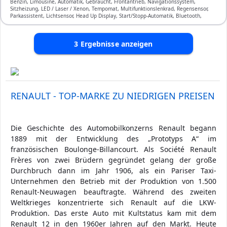
Benzin, Limousine, Automatik, Gebraucht, Frontantrieb, Navigationssystem,
Sitzheizung, LED / Laser / Xenon, Tempomat, Multifunktionslenkrad, Regensensor,
Parkassistent, Lichtsensor, Head Up Display, Start/Stopp-Automatik, Bluetooth,
Freisprecheinrichtung, Verkehrszeichen-Erkennung, ESP, ABS, Klimatisierung, Front-,
Seiten- und weitere Airbags
3
Ergebnisse anzeigen
RENAULT - TOP-MARKE ZU NIEDRIGEN PREISEN
Die Geschichte des Automobilkonzerns Renault begann
1889 mit der Entwicklung des „Prototyps A“ im
französischen Boulonge-Billancourt. Als Société Renault
Frères von zwei Brüdern gegründet gelang der große
Durchbruch dann im Jahr 1906, als ein Pariser Taxi-
Unternehmen den Betrieb mit der Produktion von 1.500
Renault-Neuwagen beauftragte. Während des zweiten
Weltkrieges konzentrierte sich Renault auf die LKW-
Produktion. Das erste Auto mit Kultstatus kam mit dem
Renault 12 in den 1960er Jahren auf den Markt. Heute