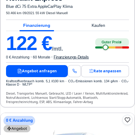
Blue dCi 75 Extra AppleCarPlay Klima
50.466 km
·
09/2021
·
55 kW
·
Diesel
·
Manuell
Finanzierung
Kaufen
122
€
Guter Preis
4
/mtl.
·
·
Finanzierungs-Details
0 € Anzahlung
60 Monate
Angebot anfragen
Rate anpassen
Kraftstoffverbrauch komb. 5,1 l/100 km · CO₂-Emissionen komb. 134 g/km · CO₂-
Klasse D · WLTP*
Diesel, Transporter, Manuell, Gebraucht, LED / Laser / Xenon, Multifunktionslenkrad,
Notruf-Assistent, Lichtsensor, Start/Stopp-Automatik, Bluetooth,
Freisprecheinrichtung, ESP, ABS, Klimaanlage, Fahrer-Airbag
0 € Anzahlung
Angebot