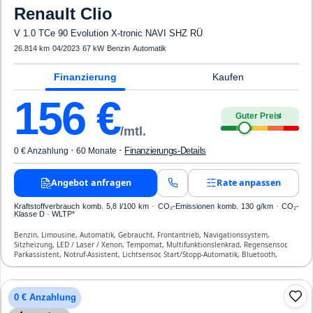
Renault
Clio
V 1.0 TCe 90 Evolution X-tronic NAVI SHZ RÜ
26.814 km
·
04/2023
·
67 kW
·
Benzin
·
Automatik
Finanzierung
Kaufen
156
€
Guter Preis
4
/mtl.
·
·
Finanzierungs-Details
0 € Anzahlung
60 Monate
Angebot anfragen
Rate anpassen
Kraftstoffverbrauch komb. 5,8 l/100 km · CO₂-Emissionen komb. 130 g/km · CO₂-
Klasse D · WLTP*
Benzin, Limousine, Automatik, Gebraucht, Frontantrieb, Navigationssystem,
Sitzheizung, LED / Laser / Xenon, Tempomat, Multifunktionslenkrad, Regensensor,
Parkassistent, Notruf-Assistent, Lichtsensor, Start/Stopp-Automatik, Bluetooth,
Freisprecheinrichtung, Verkehrszeichen-Erkennung, ESP, ABS, Klimaanlage, Front-,
Seiten- und weitere Airbags
0 € Anzahlung