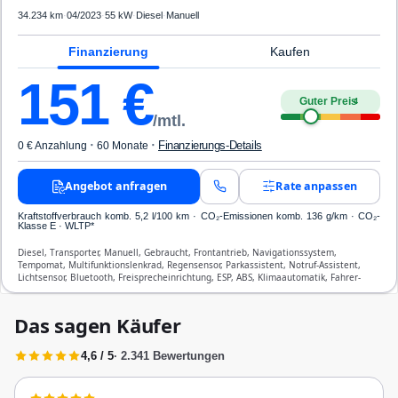
34.234 km
·
04/2023
·
55 kW
·
Diesel
·
Manuell
Finanzierung
Kaufen
151
€
Guter Preis
4
/mtl.
·
·
Finanzierungs-Details
0 € Anzahlung
60 Monate
Angebot anfragen
Rate anpassen
Kraftstoffverbrauch komb. 5,2 l/100 km · CO₂-Emissionen komb. 136 g/km · CO₂-
Klasse E · WLTP*
Diesel, Transporter, Manuell, Gebraucht, Frontantrieb, Navigationssystem,
Tempomat, Multifunktionslenkrad, Regensensor, Parkassistent, Notruf-Assistent,
Lichtsensor, Bluetooth, Freisprecheinrichtung, ESP, ABS, Klimaautomatik, Fahrer-
Airbag
Das sagen Käufer
4,6 / 5
· 2.341 Bewertungen