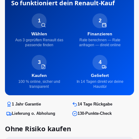
So funktioniert dein
Renault
-Kauf
1
2
Wählen
Finanzieren
Aus 3 geprüften Renault das
Rate berechnen — Rate
passende finden
anfragen — direkt online
3
4
Kaufen
Geliefert
100 % online, sicher und
In 14 Tagen direkt vor deine
transparent
Haustür
1 Jahr Garantie
14 Tage Rückgabe
Lieferung o. Abholung
130-Punkte-Check
Ohne Risiko kaufen