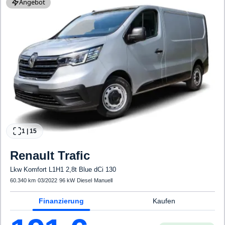
Angebot
1
|
15
Renault
Trafic
Lkw Komfort L1H1 2,8t Blue dCi 130
60.340 km
·
03/2022
·
96 kW
·
Diesel
·
Manuell
Finanzierung
Kaufen