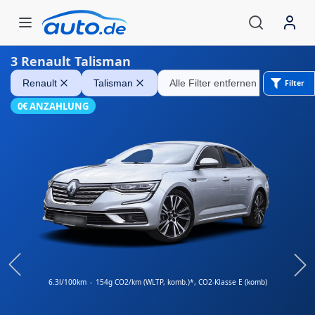
3
Renault Talisman
Renault Talisman
Renault
Talisman
Alle Filter entfernen
Filter
0€ ANZAHLUNG
6.3l/100km
-
154g CO2/km (WLTP, komb.)*
, CO2-Klasse E (komb)