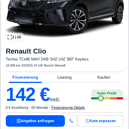
1
|
16
Renault
Clio
Techno TCe90 NAVI DAB SHZ LHZ 360° Keyless
16.890 km
·
03/2025
·
67 kW
·
Benzin
·
Manuell
Finanzierung
Leasing
Kaufen
142
€
Guter Preis
4
/mtl.
·
·
Finanzierungs-Details
0 € Anzahlung
60 Monate
Angebot anfragen
Rate anpassen