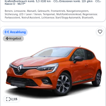
Kraftstoffverbrauch komb. 5,3 l/100 km · CO₂-Emissionen komb. 119 g/km · CO₂-
Klasse D · WLTP*
Benzin, Limousine, Manuell, Gebraucht, Frontantrieb, Navigationssystem,
Sitzheizung, LED / Laser / Xenon, Tempomat, Multifunktionslenkrad, Regensensor,
Parkassistent, Notruf-Assistent, Lichtsensor, Start/Stopp-Automatik, Bluetooth,
Freisprecheinrichtung, Verkehrszeichen-Erkennung, ESP, ABS, Klimaautomatik,
Front-, Seiten- und weitere Airbags
0 € Anzahlung
Angebot
1
|
15