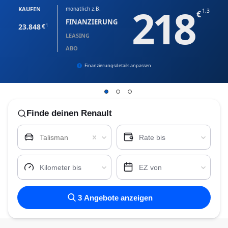
218
KAUFEN
monatlich z.B.
1,3
FINANZIERUNG
23.848
1
LEASING
ABO
Finanzierungsdetails anpassen
Finde
deinen Renault
Talisman
Rate bis
Kilometer bis
EZ von
3
Angebote anzeigen