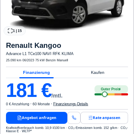
1
|
15
Renault
Kangoo
Advance L1 TCe100 NAVI RFK KLIMA
25.090 km
·
06/2023
·
75 kW
·
Benzin
·
Manuell
Finanzierung
Kaufen
181
€
Guter Preis
4
/mtl.
·
·
Finanzierungs-Details
0 € Anzahlung
60 Monate
Angebot anfragen
Rate anpassen
Kraftstoffverbrauch komb. 10,9 l/100 km · CO₂-Emissionen komb. 152 g/km · CO₂-
Klasse E · WLTP*