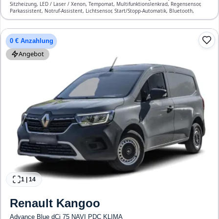
Sitzheizung, LED / Laser / Xenon, Tempomat, Multifunktionslenkrad, Regensensor,
Parkassistent, Notruf-Assistent, Lichtsensor, Start/Stopp-Automatik, Bluetooth,
Freisprecheinrichtung, Verkehrszeichen-Erkennung, ESP, ABS, Klimaautomatik,
Front-, Seiten- und weitere Airbags
0 € Anzahlung
Angebot
1
|
14
Renault
Kangoo
Advance Blue dCi 75 NAVI PDC KLIMA