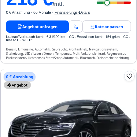
/mtl.
·
·
Finanzierungs-Details
0 € Anzahlung
60 Monate
Angebot anfragen
Rate anpassen
Kraftstoffverbrauch komb. 6,3 l/100 km · CO₂-Emissionen komb. 154 g/km · CO₂-
Klasse E · WLTP*
Benzin, Limousine, Automatik, Gebraucht, Frontantrieb, Navigationssystem,
Sitzheizung, LED / Laser / Xenon, Tempomat, Multifunktionslenkrad, Regensensor,
Parkassistent, Lichtsensor, Start/Stopp-Automatik, Bluetooth, Freisprecheinrichtung,
Verkehrszeichen-Erkennung, ESP, ABS, Klimatisierung, Front-, Seiten- und weitere
Airbags
0 € Anzahlung
Angebot