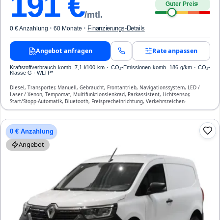
191
€
Guter Preis
4
/mtl.
·
·
Finanzierungs-Details
0 € Anzahlung
60 Monate
Angebot anfragen
Rate anpassen
Kraftstoffverbrauch komb. 7,1 l/100 km · CO₂-Emissionen komb. 186 g/km · CO₂-
Klasse G · WLTP*
Diesel, Transporter, Manuell, Gebraucht, Frontantrieb, Navigationssystem, LED /
Laser / Xenon, Tempomat, Multifunktionslenkrad, Parkassistent, Lichtsensor,
Start/Stopp-Automatik, Bluetooth, Freisprecheinrichtung, Verkehrszeichen-
Erkennung, ESP, ABS, Klimaanlage, Front-Airbags
0 € Anzahlung
Angebot