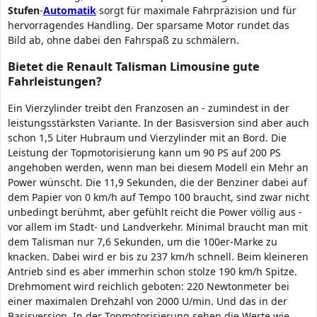
Stufen
-
Automatik
sorgt für maximale Fahrpräzision und für
hervorragendes Handling. Der sparsame Motor rundet das
Bild ab, ohne dabei den Fahrspaß zu schmälern.
Bietet die Renault Talisman Limousine gute
Fahrleistungen?
Ein Vierzylinder treibt den Franzosen an - zumindest in der
leistungsstärksten Variante. In der Basisversion sind aber auch
schon 1,5 Liter Hubraum und Vierzylinder mit an Bord. Die
Leistung der Topmotorisierung kann um 90 PS auf 200 PS
angehoben werden, wenn man bei diesem Modell ein Mehr an
Power wünscht. Die 11,9 Sekunden, die der Benziner dabei auf
dem Papier von 0 km/h auf Tempo 100 braucht, sind zwar nicht
unbedingt berühmt, aber gefühlt reicht die Power völlig aus -
vor allem im Stadt- und Landverkehr. Minimal braucht man mit
dem Talisman nur 7,6 Sekunden, um die 100er-Marke zu
knacken. Dabei wird er bis zu 237 km/h schnell. Beim kleineren
Antrieb sind es aber immerhin schon stolze 190 km/h Spitze.
Drehmoment wird reichlich geboten: 220 Newtonmeter bei
einer maximalen Drehzahl von 2000 U/min. Und das in der
Basisversion. In der Topmotorisierung sehen die Werte wie