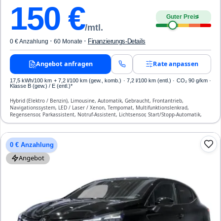
150
€
Guter Preis
4
/mtl.
·
·
Finanzierungs-Details
0 € Anzahlung
60 Monate
Angebot anfragen
Rate anpassen
17,5 kWh/100 km
+ 7,2 l/100 km (gew., komb.) · 7,2 l/100 km (entl.) · CO₂ 90 g/km ·
Klasse B (gew.) / E (entl.)*
Hybrid (Elektro / Benzin), Limousine, Automatik, Gebraucht, Frontantrieb,
Navigationssystem, LED / Laser / Xenon, Tempomat, Multifunktionslenkrad,
Regensensor, Parkassistent, Notruf-Assistent, Lichtsensor, Start/Stopp-Automatik,
Bluetooth, Freisprecheinrichtung, Verkehrszeichen-Erkennung, ESP, ABS,
Klimaautomatik, Front- und Seiten-Airbags
0 € Anzahlung
Angebot