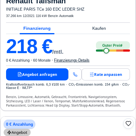
Renault
Talisman
INITIALE PARIS TCe 160 EDC LEDER SHZ
37.266 km
·
12/2021
·
116 kW
·
Benzin
·
Automatik
Finanzierung
Kaufen
218
€
Guter Preis
4
/mtl.
·
·
Finanzierungs-Details
0 € Anzahlung
60 Monate
Angebot anfragen
Rate anpassen
Kraftstoffverbrauch komb. 6,3 l/100 km · CO₂-Emissionen komb. 154 g/km · CO₂-
Klasse E · WLTP*
Benzin, Limousine, Automatik, Gebraucht, Frontantrieb, Navigationssystem,
Sitzheizung, LED / Laser / Xenon, Tempomat, Multifunktionslenkrad, Regensensor,
Parkassistent, Lichtsensor, Head Up Display, Start/Stopp-Automatik, Bluetooth,
Freisprecheinrichtung, Verkehrszeichen-Erkennung, ESP, ABS, Klimatisierung, Front-,
Seiten- und weitere Airbags
0 € Anzahlung
Angebot