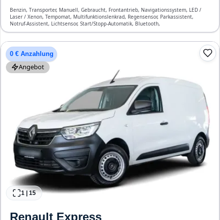
Benzin, Transporter, Manuell, Gebraucht, Frontantrieb, Navigationssystem, LED /
Laser / Xenon, Tempomat, Multifunktionslenkrad, Regensensor, Parkassistent,
Notruf-Assistent, Lichtsensor, Start/Stopp-Automatik, Bluetooth,
Freisprecheinrichtung, ESP, ABS, Klimaanlage, Front-Airbags
0 € Anzahlung
Angebot
1
|
15
Renault
Express