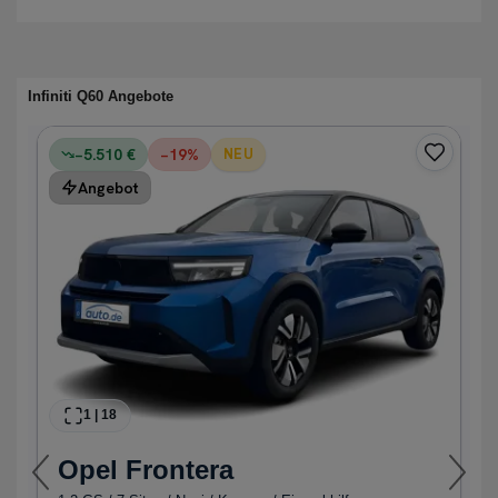
Infiniti Q60 Angebote
−5.510 €
−
19
%
NEU
Angebot
1
|
18
Opel
Frontera