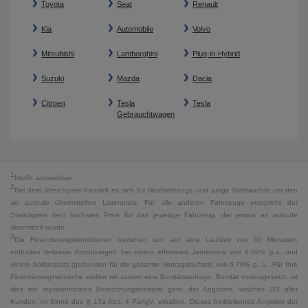
Toyota
Seat
Renault
Kia
Automobile
Volvo
Mitsubishi
Lamborghini
Plug-in-Hybrid
Suzuki
Mazda
Dacia
Citroen
Tesla
Tesla
Gebrauchtwagen
1
MwSt. ausweisbar
2
Bei dem Streichpreis handelt es sich für Neufahrzeuge und junge Gebrauchte um den
an auto.de übermittelten Listenpreis. Für alle anderen Fahrzeuge entspricht der
Streichpreis dem höchsten Preis für das jeweilige Fahrzeug, der jemals an auto.de
übermittelt wurde.
3
Die Finanzierungskonditionen beziehen sich auf eine Laufzeit von 60 Monaten,
enthalten teilweise Anzahlungen bei einem effektiven Jahreszins von 6,99% p.a. und
einem Sollzinssatz (gebunden für die gesamte Vertragslaufzeit) von 6,78% p. a.. Für Ihre
Finanzierungswünsche stellen wir zudem eine Bonitätsanfrage. Bonität vorausgesetzt, ist
dies ein repräsentatives Berechnungsbeispiel gem. der Angaben, welches 2/3 aller
Kunden, im Sinne des § 17a Abs. 4 PangV, erhalten. Dieses freibleibende Angebot der