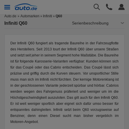
Auto.de
Automarken
Infiniti
Q60
»
»
Infiniti Q60
Serienbeschreibung
Der Infiniti Q60 fungiert als tragende Baureihe in der Fahrzeugflotte
des Herstellers. Seit 2013 tourt der Infiniti Q60 über unsere Straßen
und setzt seit jeher in seinem Segment hohe Maßstäbe. Die Baureihe
ist für folgende Karosserie-Varianten verfügbar: Kunden können sich
für das Coupé oder das Cabrio entscheiden. Das Coupé lässt sich
präzise und griffig durch die Kurven steuern. Vor unsportlicher Stille
muss man sich im Infiniti nicht fürchten. Der kernige Motorenklang ist
in der geschlossenen Variante jederzeit spürbar und hörbar. Cabrios
werden wegen des Fahrgenuss präferiert und weniger um im die
Höchstgeschwindigkeit auszuloten. Das gilt auch für den Infiniti Q60.
Er ist weit weniger sportlich aber eignet sich dafür umso besser für
entspanntes dahingleiten. Infiniti setzt beim Q60 vorzugsweise auf
Benziner, denn einen Diesel sucht man bisher vergeblich im
Motoren-Angebot.