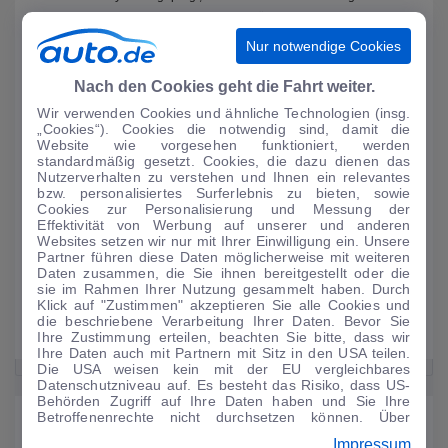
wirken. Der Infiniti schickt akustisch fast zurückhaltend die 475
Newtonmeter Drehmoment auf die Strasse. Weniger als 7,3 Sekunden
Nur notwendige Cookies
vergehen laut Hersteller bis die 100 km/h erreicht sind, wobei die
Automatik auch bei verhaltener Gaspedalbewegung spürbare
Nach den Cookies geht die Fahrt weiter.
Schaltpausen zulässt, die aber nicht störend wirken. Die
Wir verwenden Cookies und ähnliche Technologien (insg.
Höchstgeschwindigkeit liegt bei 250 km/h. Als Verbrauch verspricht Infiniti
„Cookies“). Cookies die notwendig sind, damit die
einen Wert von 11,4 Litern. 270 Gramm Kohlendioxid pustet der Infiniti
Website wie vorgesehen funktioniert, werden
standardmäßig gesetzt. Cookies, die dazu dienen das
pro gefahrenem Kilometer in die Luft.
Nutzerverhalten zu verstehen und Ihnen ein relevantes
bzw. personalisiertes Surferlebnis zu bieten, sowie
Cookies zur Personalisierung und Messung der
11,4 Liter genehmigt sich der Topbenziner
Effektivität von Werbung auf unserer und anderen
Websites setzen wir nur mit Ihrer Einwilligung ein. Unsere
250 Km/h maximale Höchstgeschwindigkeit
Partner führen diese Daten möglicherweise mit weiteren
Als Benziner verfügbar
Daten zusammen, die Sie ihnen bereitgestellt oder die
sie im Rahmen Ihrer Nutzung gesammelt haben. Durch
Einstiegsbenziner mit 211 PS
Klick auf "Zustimmen" akzeptieren Sie alle Cookies und
Sechs-Zylinder-Motor
die beschriebene Verarbeitung Ihrer Daten. Bevor Sie
Ihre Zustimmung erteilen, beachten Sie bitte, dass wir
3,7 Liter Hubraum am oberen Spektrum
Ihre Daten auch mit Partnern mit Sitz in den USA teilen.
Die USA weisen kein mit der EU vergleichbares
Datenschutzniveau auf. Es besteht das Risiko, dass US-
Behörden Zugriff auf Ihre Daten haben und Sie Ihre
Sicherheit
Betroffenenrechte nicht durchsetzen können. Über
"Anpassen" können Sie Ihre Einwilligungen individuell
Impressum