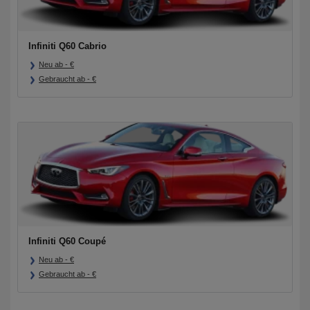
Infiniti Q60 Cabrio
Neu ab
-
€
Gebraucht ab
-
€
Infiniti Q60 Coupé
Neu ab
-
€
Gebraucht ab
-
€