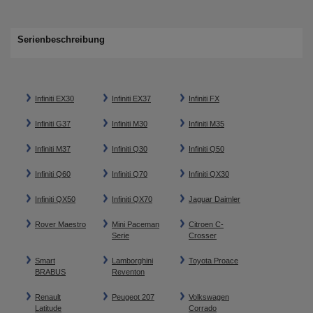
Serienbeschreibung
Infiniti EX30
Infiniti EX37
Infiniti FX
Infiniti G37
Infiniti M30
Infiniti M35
Infiniti M37
Infiniti Q30
Infiniti Q50
Infiniti Q60
Infiniti Q70
Infiniti QX30
Infiniti QX50
Infiniti QX70
Jaguar Daimler
Rover Maestro
Mini Paceman
Citroen C-
Serie
Crosser
Smart
Lamborghini
Toyota Proace
BRABUS
Reventon
Renault
Peugeot 207
Volkswagen
Latitude
Corrado