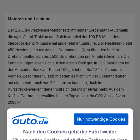
Motoren und Leistung
Der 2,3-Liter-Vierzylinder-Motor setzt mit seiner Siebengang-Automatik
die agile Allrad-Traktion um. Solide arbeitet der 190 PS-Motor des
Mercedes-Benz X-Klasse mit angenehmer Laufruhe. Der Hersteller bietet
450 Newtonmeter maximales Drehmoment (Nm) über den breiten
Drehmomentbereich bis 1500 Umdrehungen pro Minute (U/min) an. Die
Fahrleistungen lesen sich auf den ersten Blick gut: In 12,9 Sekunden ist
der Mercedes-Benz auf Tempo 100 getrieben. Bei 184 km/h endet der
Vortrieb. Besonderer Disziplin bedarf es nicht, um bei Überlandfahrten
auf einen Verbrauch von 7,9 Litern zu kommen, doch im
Kurzstreckenverkehr genehmigt sich der Motor etwas mehr. Aus dem
Kraftstoffverbrauch resultiert bei der Topversion ein CO2-Ausstoß von
209g/km.
Nur notwendige Cookies
7,9 Liter verbraucht der stärkste Diesel
Allradantrieb verfügbar
Nach den Cookies geht die Fahrt weiter.
163 PS beim Basisdiesel
Wir verwenden Cookies und ähnliche Technologien (insg.