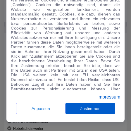
Sechsgang-Handschaltung ist vorhanden
„Cookies“). Cookies die notwendig sind, damit die
2,3 Liter Hubraum am oberen Spektrum
Website wie vorgesehen funktioniert, werden
standardmäßig gesetzt. Cookies, die dazu dienen das
Vier-Zylinder-Motor
Nutzerverhalten zu verstehen und Ihnen ein relevantes
bzw. personalisiertes Surferlebnis zu bieten, sowie
Cookies zur Personalisierung und Messung der
Effektivität von Werbung auf unserer und anderen
Websites setzen wir nur mit Ihrer Einwilligung ein. Unsere
Sicherheit
Partner führen diese Daten möglicherweise mit weiteren
Daten zusammen, die Sie ihnen bereitgestellt oder die
Der Mercedes-Benz X-Klasse ist schon in der Grundausstattung ein
sie im Rahmen Ihrer Nutzung gesammelt haben. Durch
sicheres und modernes Auto auf der Höhe der Zeit. Aufgewertet wird
Klick auf "Zustimmen" akzeptieren Sie alle Cookies und
die beschriebene Verarbeitung Ihrer Daten. Bevor Sie
diese Basis-durch eine große Anzahl von optional erhältlichen
Ihre Zustimmung erteilen, beachten Sie bitte, dass wir
Assistenzsystemen, die die noch einmal deutlich steigert. Die
Ihre Daten auch mit Partnern mit Sitz in den USA teilen.
Assistenzsysteme sorgen dafür, dass Passagiere sicher unterwegs sind,
Die USA weisen kein mit der EU vergleichbares
zum Beispiel durch einen Spurhalteassistent und einen
Datenschutzniveau auf. Es besteht das Risiko, dass US-
Behörden Zugriff auf Ihre Daten haben und Sie Ihre
Spurwechselassistent.
Betroffenenrechte nicht durchsetzen können. Über
"Anpassen" können Sie Ihre Einwilligungen individuell
Impressum
anpassen. Dies ist auch später jederzeit im Bereich
Für mehr Sicherheit: Seitenairbag
Cookie-Richtlinie
möglich. Weitere Informationen finden
Sie in unserer
Datenschutzerklärung
.
Spurhalteassistent
Anpassen
Zustimmen
LED-Scheinwerfer
Spurwechselassistent
Nebelscheinwerfer