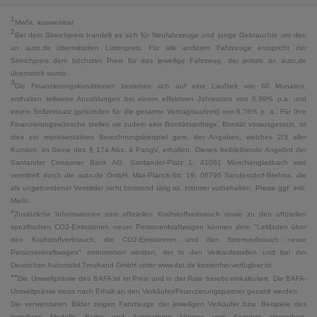
1
MwSt. ausweisbar
2
Bei dem Streichpreis handelt es sich für Neufahrzeuge und junge Gebrauchte um den
an auto.de übermittelten Listenpreis. Für alle anderen Fahrzeuge entspricht der
Streichpreis dem höchsten Preis für das jeweilige Fahrzeug, der jemals an auto.de
übermittelt wurde.
3
Die Finanzierungskonditionen beziehen sich auf eine Laufzeit von 60 Monaten,
enthalten teilweise Anzahlungen bei einem effektiven Jahreszins von 6,99% p.a. und
einem Sollzinssatz (gebunden für die gesamte Vertragslaufzeit) von 6,78% p. a.. Für Ihre
Finanzierungswünsche stellen wir zudem eine Bonitätsanfrage. Bonität vorausgesetzt, ist
dies ein repräsentatives Berechnungsbeispiel gem. der Angaben, welches 2/3 aller
Kunden, im Sinne des § 17a Abs. 4 PangV, erhalten. Dieses freibleibende Angebot der
Santander Consumer Bank AG, Santander-Platz 1, 41061 Mönchengladbach wird
vermittelt durch die auto.de GmbH, Max-Planck-Str. 19, 06796 Sandersdorf-Brehna, die
als ungebundener Vermittler nicht beratend tätig ist. Irrtümer vorbehalten. Preise ggf. inkl.
MwSt.
*
Zusätzliche Informationen zum offiziellen Kraftstoffverbrauch sowie zu den offiziellen
spezifischen CO2-Emissionen neuer Personenkraftwagen können dem "Leitfaden über
den Kraftstoffverbrauch, die CO2-Emissionen und den Stromverbrauch neuer
Personenkraftwagen" entnommen werden, der in den Verkaufsstellen und bei der
Deutschen Automobil Treuhand GmbH unter www.dat.de kostenfrei verfügbar ist.
**
Die Umweltprämie des BAFA ist im Preis und in der Rate bereits einkalkuliert. Die BAFA-
Umweltprämie muss nach Erhalt an den Verkäufer/Finanzierungspartner gezahlt werden.
Die verwendeten Bilder zeigen Fahrzeuge der jeweiligen Verkäufer bzw. Beispiele des
jeweiligen Modells. Farbe und Ausstattung können vom Angebot abweichen.