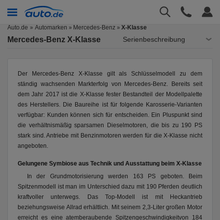
Auto.de
Automarken
Mercedes-Benz
X-Klasse
»
»
Mercedes-Benz X-Klasse
Serienbeschreibung
Der Mercedes-Benz X-Klasse gilt als Schlüsselmodell zu dem
ständig wachsenden Markterfolg von Mercedes-Benz. Bereits seit
dem Jahr 2017 ist die X-Klasse fester Bestandteil der Modellpalette
des Herstellers. Die Baureihe ist für folgende Karosserie-Varianten
verfügbar: Kunden können sich für entscheiden. Ein Pluspunkt sind
die verhältnismäßig sparsamen Dieselmotoren, die bis zu 190 PS
stark sind. Antriebe mit Benzinmotoren werden für die X-Klasse nicht
angeboten.
Gelungene Symbiose aus Technik und Ausstattung beim X-Klasse
In der Grundmotorisierung werden 163 PS geboten. Beim
Spitzenmodell ist man im Unterschied dazu mit 190 Pferden deutlich
kraftvoller unterwegs. Das Top-Modell ist mit Heckantrieb
beziehungsweise Allrad erhältlich. Mit seinem 2,3-Liter großen Motor
erreicht es eine atemberaubende Spitzengeschwindigkeitvon 184