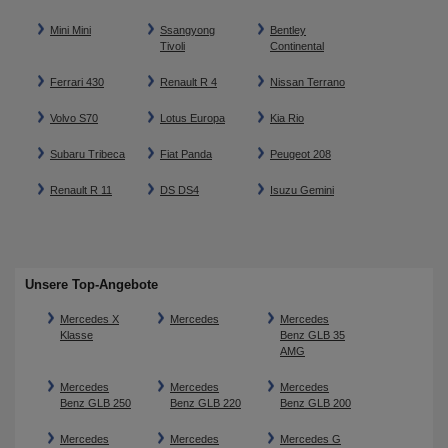
Mini Mini
Ssangyong
Bentley
Tivoli
Continental
Ferrari 430
Renault R 4
Nissan Terrano
Volvo S70
Lotus Europa
Kia Rio
Subaru Tribeca
Fiat Panda
Peugeot 208
Renault R 11
DS DS4
Isuzu Gemini
Unsere Top-Angebote
Mercedes X
Mercedes
Mercedes
Klasse
Benz GLB 35
AMG
Mercedes
Mercedes
Mercedes
Benz GLB 250
Benz GLB 220
Benz GLB 200
Mercedes
Mercedes
Mercedes G