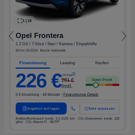
1
|
18
Opel
Frontera
1.2 GS / 7-Sitze / Navi / Kamera / Einparkhilfe
60 km
·
02/2026
·
·
Benzin
·
Automatik
Finanzierung
Leasing
Kaufen
226
€
3
UVP-Rate
281
€
Guter Preis
4
/mtl.
·
·
Finanzierungs-Details
0 € Anzahlung
48 Monate
Angebot anfragen
Rate anpassen
Kraftstoffverbrauch komb. 5,2 l/100 km · CO₂-Emissionen komb. 118
g/km · CO₂-Klasse D · WLTP*