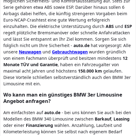
möglichen Sicherheits- und Komfortausstattung auf. Stets zur
Serie gehören etwa ABS sowie ESP. Darüber hinaus sollen 6
Airbags dabei helfen, die künftig strengeren Vorgaben beim
Euro-NCAP-Crashtest eine gute Wertung erfolgreich
einzuhalten. Die elektrische Unterstützung durch
ABS
und
ESP
regelt plötzliche Bremsmanöver oder schnelle Anfahrattacken
und lässt Sie entspannt an Ihr Ziel kommen. Sorgen Sie sich
folglich nicht um Ihre Sicherheit -
auto.de
hat vorgesorgt: Alle
unsere
Neuwagen
und
Gebrauchtwagen
wurden gründlich
von einem Fachmann überprüft und besitzen mindestens
12
Monate TÜV und Garantie
, haben ein Fahrzeugalter von
maximal acht Jahren und höchstens
150.000 km
gelaufen.
Diese Vorteile schließen selbstverständlich auch den BMW 3er
Limousine mit ein.
Wo kann man ein günstiges BMW 3er Limousine
Angebot anfragen?
Am einfachsten auf
auto.de
- bei uns können Sie auch bei den
Modellen des BMW 340 Limousine zwischen
Barkauf
,
Leasing
oder einer
Finanzierung
wählen. Anzahlung, Laufzeit und
Kilometerleistung können Sie selbst nach eigenem Bedarf