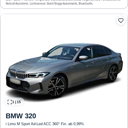
Notruf-Assistent, Lichtsensor, Start/Stopp-Automatik, Bluetooth,
Freisprecheinrichtung, Verkehrszeichen-Erkennung, ESP, ABS, Klimatisierung, Front-
und Seiten-Airbags
1
|
15
BMW
320
i Limo M Sport Ad-Led ACC 360° Fin. ab 0,99%