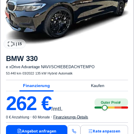
1
|
15
BMW
330
e xDrive Advantage NAVI/SCHIEBEDACH/TEMPO
53.440 km
·
03/2022
·
135 kW
·
Hybrid
·
Automatik
Finanzierung
Kaufen
262
€
Guter Preis
4
/mtl.
·
·
Finanzierungs-Details
0 € Anzahlung
60 Monate
Angebot anfragen
Rate anpassen