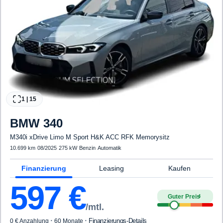
1
|
15
BMW
340
M340i xDrive Limo M Sport H&K ACC RFK Memorysitz
10.699 km
·
08/2025
·
275 kW
·
Benzin
·
Automatik
Finanzierung
Leasing
Kaufen
597
€
Guter Preis
4
/mtl.
·
·
Finanzierungs-Details
0 € Anzahlung
60 Monate