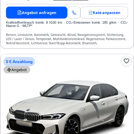
Angebot anfragen
Rate anpassen
Kraftstoffverbrauch komb. 8 l/100 km · CO₂-Emissionen komb. 185 g/km · CO₂-
Klasse G · WLTP*
Benzin, Limousine, Automatik, Gebraucht, Allrad, Navigationssystem, Sitzheizung,
LED / Laser / Xenon, Tempomat, Multifunktionslenkrad, Regensensor, Parkassistent,
Notruf-Assistent, Lichtsensor, Start/Stopp-Automatik, Bluetooth,
Freisprecheinrichtung, Verkehrszeichen-Erkennung, ESP, ABS, Klimatisierung, Front-
und Seiten-Airbags
0 € Anzahlung
Angebot