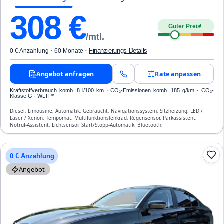
308
€
Guter Preis
4
/mtl.
·
·
Finanzierungs-Details
0 € Anzahlung
60 Monate
Angebot anfragen
Rate anpassen
Kraftstoffverbrauch komb. 8 l/100 km · CO₂-Emissionen komb. 185 g/km · CO₂-
Klasse G · WLTP*
Diesel, Limousine, Automatik, Gebraucht, Navigationssystem, Sitzheizung, LED /
Laser / Xenon, Tempomat, Multifunktionslenkrad, Regensensor, Parkassistent,
Notruf-Assistent, Lichtsensor, Start/Stopp-Automatik, Bluetooth,
Freisprecheinrichtung, ESP, ABS, Klimaanlage, Front- und Seiten-Airbags
0 € Anzahlung
Angebot