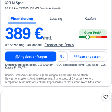
320i M-Sport
26.214 km
·
09/2025
·
135 kW
·
Benzin
·
Automatik
Finanzierung
Leasing
Kaufen
389
€
Guter Preis
4
/mtl.
·
·
Finanzierungs-Details
0 € Anzahlung
48 Monate
Angebot anfragen
Rate anpassen
Kraftstoffverbrauch komb. 7,3 l/100 km · CO₂-Emissionen komb. 165 g/km · CO₂-
Klasse F · WLTP*
Benzin, Limousine, Automatik, Jahreswagen, Gebraucht, Heckantrieb,
Navigationssystem, Anhängerkupplung, Sitzheizung, LED / Laser / Xenon,
Tempomat, Multifunktionslenkrad, Regensensor, Parkassistent, Notruf-Assistent,
Lichtsensor, Head Up Display, Start/Stopp-Automatik, Bluetooth,
Freisprecheinrichtung, Verkehrszeichen-Erkennung, ESP, ABS, Klimatisierung, Front-,
Seiten- und weitere Airbags