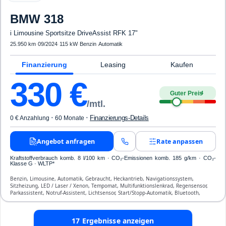
BMW
318
i Limousine Sportsitze DriveAssist RFK 17"
25.950 km
·
09/2024
·
115 kW
·
Benzin
·
Automatik
Finanzierung
Leasing
Kaufen
330
€
Guter Preis
4
/mtl.
·
·
Finanzierungs-Details
0 € Anzahlung
60 Monate
Angebot anfragen
Rate anpassen
Kraftstoffverbrauch komb. 8 l/100 km · CO₂-Emissionen komb. 185 g/km · CO₂-
Klasse G · WLTP*
Benzin, Limousine, Automatik, Gebraucht, Heckantrieb, Navigationssystem,
Sitzheizung, LED / Laser / Xenon, Tempomat, Multifunktionslenkrad, Regensensor,
Parkassistent, Notruf-Assistent, Lichtsensor, Start/Stopp-Automatik, Bluetooth,
Freisprecheinrichtung, Verkehrszeichen-Erkennung, ESP, ABS, Klimaanlage, Front-
und Seiten-Airbags
17
Ergebnisse anzeigen