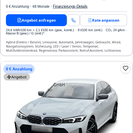
·
·
Finanzierungs-Details
0 € Anzahlung
48 Monate
Angebot anfragen
Rate anpassen
24,6 kWh/100 km
+ 2,1 l/100 km (gew., komb.) · 8 l/100 km (entl.) · CO₂ 24 g/km ·
Klasse B (gew.) / G (entl.)*
Hybrid (Elektro / Benzin), Limousine, Automatik, Jahreswagen, Gebraucht, Allrad,
Navigationssystem, Sitzheizung, LED / Laser / Xenon, Tempomat,
Multifunktionslenkrad, Regensensor, Parkassistent, Notruf-Assistent, Lichtsensor,
Head Up Display, Start/Stopp-Automatik, Bluetooth, Freisprecheinrichtung,
Verkehrszeichen-Erkennung, ESP, ABS, Klimatisierung, Front-, Seiten- und weitere
Airbags
0 € Anzahlung
Angebot