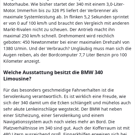
Motorhaube. Wie bisher startet der 340 mit einem 3,0-Liter-
Motor. Immerhin bis zu 326 PS liefert der Verbrenner als
maximale Systemleistung ab. In flinken 5,2 Sekunden sprintet
er von 0 auf 100 km/h und braucht den Vergleich mit anderen
Markt-Rivalen nicht zu scheuen. Der Antrieb macht ihn
maximal 250 km/h schnell. Drehmoment wird reichlich
geboten: 450 Newtonmeter bei einer maximalen Drehzahl von
1380 U/min. Und der Verbrauch? Ungläubig muss man sich die
Augen reiben, als der Bordcomputer 7,7 Liter Benzin pro 100
Kilometer anzeigt.
Welche Ausstattung besitzt die BMW 340
Limousine?
Für das besonders geschmeidige Fahrverhalten ist die
Servolenkung verantwortlich. Es ist wirklich eine Freude, wie
sich der 340 damit um die Ecken schlängelt und mühelos auch
sehr akute Lenkeinschläge wegsteckt. Der BMW hat neben
einer Sitzheizung, einer Servolenkung und einem
Navigationssystem auch noch vieles mehr an Bord. Die
Platzverhältnisse im 340 sind gut. Auch der Kofferraum ist mit
480 Litern ausreichend groß. Einparkhilfen erweisen sich bei