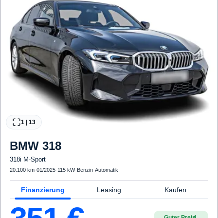
1
|
13
BMW
318
318i M-Sport
20.100 km
·
01/2025
·
115 kW
·
Benzin
·
Automatik
Finanzierung
Leasing
Kaufen
Guter Preis
4