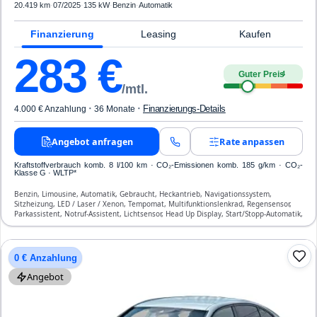
20.419 km
·
07/2025
·
135 kW
·
Benzin
·
Automatik
Finanzierung
Leasing
Kaufen
283
€
Guter Preis
4
/mtl.
·
·
Finanzierungs-Details
4.000 € Anzahlung
36 Monate
Angebot anfragen
Rate anpassen
Kraftstoffverbrauch komb. 8 l/100 km · CO₂-Emissionen komb. 185 g/km · CO₂-
Klasse G · WLTP*
Benzin, Limousine, Automatik, Gebraucht, Heckantrieb, Navigationssystem,
Sitzheizung, LED / Laser / Xenon, Tempomat, Multifunktionslenkrad, Regensensor,
Parkassistent, Notruf-Assistent, Lichtsensor, Head Up Display, Start/Stopp-Automatik,
Bluetooth, Freisprecheinrichtung, Verkehrszeichen-Erkennung, ESP, ABS,
Klimatisierung, Front- und Seiten-Airbags
0 € Anzahlung
Angebot