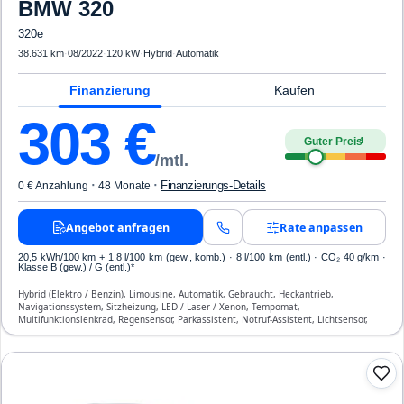
BMW
320
320e
38.631 km
·
08/2022
·
120 kW
·
Hybrid
·
Automatik
Finanzierung
Kaufen
303
€
Guter Preis
4
/mtl.
·
·
Finanzierungs-Details
0 € Anzahlung
48 Monate
Angebot anfragen
Rate anpassen
20,5 kWh/100 km
+ 1,8 l/100 km (gew., komb.) · 8 l/100 km (entl.) · CO₂ 40 g/km ·
Klasse B (gew.) / G (entl.)*
Hybrid (Elektro / Benzin), Limousine, Automatik, Gebraucht, Heckantrieb,
Navigationssystem, Sitzheizung, LED / Laser / Xenon, Tempomat,
Multifunktionslenkrad, Regensensor, Parkassistent, Notruf-Assistent, Lichtsensor,
Start/Stopp-Automatik, Bluetooth, Freisprecheinrichtung, Verkehrszeichen-
Erkennung, ESP, ABS, Klimatisierung, Front-, Seiten- und weitere Airbags