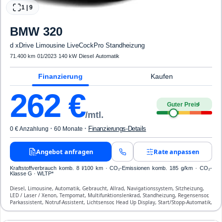
1
|
9
BMW
320
d xDrive Limousine LiveCockPro Standheizung
71.400 km
·
01/2023
·
140 kW
·
Diesel
·
Automatik
Finanzierung
Kaufen
262
€
Guter Preis
4
/mtl.
·
·
Finanzierungs-Details
0 € Anzahlung
60 Monate
Angebot anfragen
Rate anpassen
Kraftstoffverbrauch komb. 8 l/100 km · CO₂-Emissionen komb. 185 g/km · CO₂-
Klasse G · WLTP*
Diesel, Limousine, Automatik, Gebraucht, Allrad, Navigationssystem, Sitzheizung,
LED / Laser / Xenon, Tempomat, Multifunktionslenkrad, Standheizung, Regensensor,
Parkassistent, Notruf-Assistent, Lichtsensor, Head Up Display, Start/Stopp-Automatik,
Bluetooth, Freisprecheinrichtung, Verkehrszeichen-Erkennung, ESP, ABS,
Klimaautomatik, Front- und Seiten-Airbags