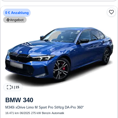
Lichtsensor, Head Up Display, Start/Stopp-Automatik, Bluetooth,
Freisprecheinrichtung, Verkehrszeichen-Erkennung, ESP, ABS, Klimatisierung, Front-
und Seiten-Airbags
0 € Anzahlung
Angebot
1
|
15
BMW
340
M340i xDrive Limo M Sport Pro StHzg DA-Pro 360°
16.471 km
·
06/2025
·
275 kW
·
Benzin
·
Automatik