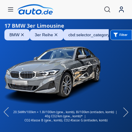
17
BMW 3er Limousine
BMW 320
BMW
3er Reihe
cbd:selector_category_sedan
Filter
20.5kWh/100km + 1.8l/100km (gew., komb), 8l/100km (entladen, komb)
|
40g CO2/km (gew., komb)*
|
CO2-Klasse B (gew., komb),
CO2-Klasse G (entladen, komb)