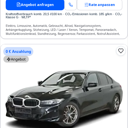
Angebot anfragen
Rate anpassen
Kraftstoffverbrauch komb. 20,5 l/100 km · CO₂-Emissionen komb. 185 g/km · CO₂-
Klasse G · WLTP*
Elektro, Limousine, Automatik, Gebraucht, Allrad, Navigationssystem,
Anhängerkupplung, Sitzheizung, LED / Laser / Xenon, Tempomat, Panoramadach,
Multifunktionslenkrad, Standheizung, Regensensor, Parkassistent, Notruf-Assistent,
Lichtsensor, Head Up Display, Start/Stopp-Automatik, Bluetooth,
Freisprecheinrichtung, Verkehrszeichen-Erkennung, ESP, ABS, Klimaanlage, Front-
und Seiten-Airbags
0 € Anzahlung
Angebot