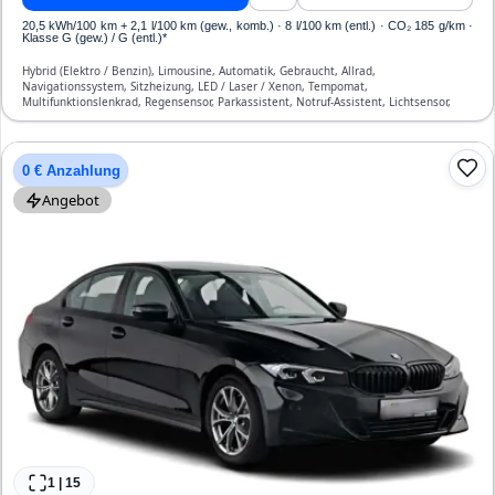
20,5 kWh/100 km
+ 2,1 l/100 km (gew., komb.) · 8 l/100 km (entl.) · CO₂ 185 g/km ·
Klasse G (gew.) / G (entl.)*
Hybrid (Elektro / Benzin), Limousine, Automatik, Gebraucht, Allrad,
Navigationssystem, Sitzheizung, LED / Laser / Xenon, Tempomat,
Multifunktionslenkrad, Regensensor, Parkassistent, Notruf-Assistent, Lichtsensor,
Start/Stopp-Automatik, Bluetooth, Freisprecheinrichtung, Verkehrszeichen-
Erkennung, ESP, ABS, Klimaanlage, Front- und Seiten-Airbags
0 € Anzahlung
Angebot
1
|
15