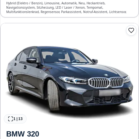
Hybrid (Elektro / Benzin), Limousine, Automatik, Neu, Heckantrieb,
Navigationssystem, Sitzheizung, LED / Laser / Xenon, Tempomat,
Multifunktionslenkrad, Regensensor, Parkassistent, Notruf-Assistent, Lichtsensor,
Start/Stopp-Automatik, Bluetooth, Freisprecheinrichtung, Verkehrszeichen-
Erkennung, ESP, ABS, Klimatisierung, Front-, Seiten- und weitere Airbags
1
|
13
BMW
320