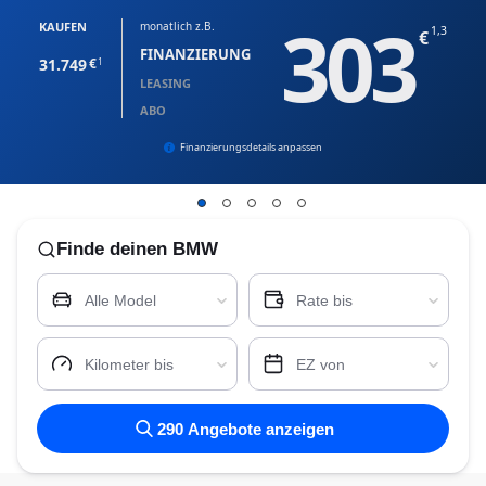
303
KAUFEN
monatlich z.B.
1,3
FINANZIERUNG
31.749
1
LEASING
ABO
Finanzierungsdetails anpassen
Finde
deinen BMW
Alle Model
Rate bis
Kilometer bis
EZ von
290
Angebote anzeigen