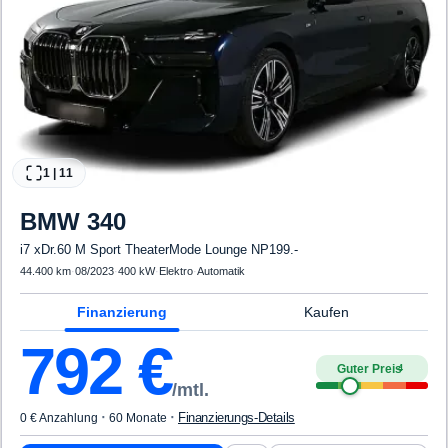
1
|
11
BMW
340
i7 xDr.60 M Sport TheaterMode Lounge NP199.-
44.400 km
·
08/2023
·
400 kW
·
Elektro
·
Automatik
Finanzierung
Kaufen
792
€
Guter Preis
4
/mtl.
·
·
Finanzierungs-Details
0 € Anzahlung
60 Monate