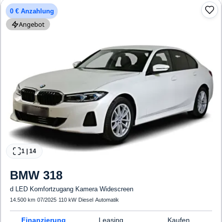
0 € Anzahlung
Angebot
1
|
14
BMW
318
d LED Komfortzugang Kamera Widescreen
14.500 km
·
07/2025
·
110 kW
·
Diesel
·
Automatik
Finanzierung
Leasing
Kaufen