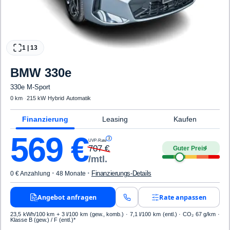
1
|
13
BMW
330e
330e M-Sport
0 km
·
·
215 kW
·
Hybrid
·
Automatik
Finanzierung
Leasing
Kaufen
569
€
3
UVP-Rate
707
€
Guter Preis
4
/mtl.
·
·
Finanzierungs-Details
0 € Anzahlung
48 Monate
Angebot anfragen
Rate anpassen
23,5 kWh/100 km
+ 3 l/100 km (gew., komb.) · 7,1 l/100 km (entl.) · CO₂ 67 g/km ·
Klasse B (gew.) / F (entl.)*