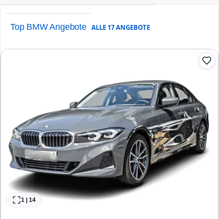
Top BMW Angebote
ALLE
17
ANGEBOTE
1
|
14