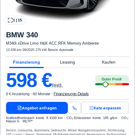
1
|
15
BMW
340
M340i xDrive Limo H&K ACC RFK Memory Ambiente
12.436 km
·
09/2025
·
275 kW
·
Benzin
·
Automatik
Finanzierung
Leasing
Kaufen
598
€
Guter Preis
4
/mtl.
·
·
Finanzierungs-Details
0 € Anzahlung
60 Monate
Angebot anfragen
Rate anpassen
Kraftstoffverbrauch komb. 8 l/100 km · CO₂-Emissionen komb. 185 g/km · CO₂-
Klasse G · WLTP*
Benzin, Limousine, Automatik, Gebraucht, Allrad, Navigationssystem, Sitzheizung,
LED / Laser / Xenon, Tempomat, Multifunktionslenkrad, Regensensor, Parkassistent,