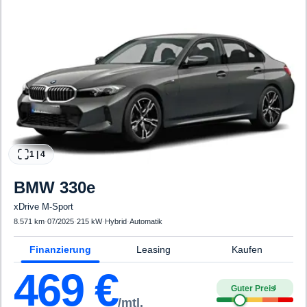
1
|
4
BMW
330e
xDrive M-Sport
8.571 km
·
07/2025
·
215 kW
·
Hybrid
·
Automatik
Finanzierung
Leasing
Kaufen
469
€
Guter Preis
4
/mtl.