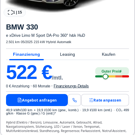
1
|
15
BMW
330
e xDrive Limo M Sport DA-Pro 360° h&k HuD
2.501 km
·
05/2025
·
215 kW
·
Hybrid
·
Automatik
Finanzierung
Leasing
Kaufen
522
€
Guter Preis
4
/mtl.
·
·
Finanzierungs-Details
0 € Anzahlung
60 Monate
Angebot anfragen
Rate anpassen
49,9 kWh/100 km
+ 19,9 l/100 km (gew., komb.) · 19,9 l/100 km (entl.) · CO₂ 499
g/km · Klasse G (gew.) / G (entl.)*
Hybrid (Elektro / Benzin), Limousine, Automatik, Gebraucht, Allrad,
Navigationssystem, Sitzheizung, LED / Laser / Xenon, Tempomat,
Multifunktionslenkrad, Standheizung, Regensensor, Parkassistent, Notruf-Assistent,