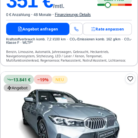
351
€
/mtl.
·
·
Finanzierungs-Details
0 € Anzahlung
48 Monate
Angebot anfragen
Rate anpassen
Kraftstoffverbrauch komb. 7,2 l/100 km · CO₂-Emissionen komb. 162 g/km · CO₂-
Klasse F · WLTP*
Benzin, Limousine, Automatik, Jahreswagen, Gebraucht, Heckantrieb,
Navigationssystem, Sitzheizung, LED / Laser / Xenon, Tempomat,
Multifunktionslenkrad, Regensensor, Parkassistent, Notruf-Assistent, Lichtsensor,
Head Up Display, Start/Stopp-Automatik, Bluetooth, Freisprecheinrichtung,
Verkehrszeichen-Erkennung, ESP, ABS, Klimatisierung, Front-, Seiten- und weitere
Airbags
−13.841 €
−
19
%
NEU
Angebot