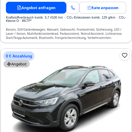
Angebot anfragen
Rate anpassen
Kraftstoffverbrauch komb. 5,7 l/100 km · CO₂-Emissionen komb. 129 g/km · CO₂-
Klasse D · WLTP*
Benzin, SUV/Geländewagen, Manuell, Gebraucht, Frontantrieb, Sitzheizung, LED /
Laser / Xenon, Multifunktionslenkrad, Parkassistent, Notruf-Assistent, Lichtsensor,
Start/Stopp-Automatik, Bluetooth, Freisprecheinrichtung, Verkehrszeichen-
Erkennung, ESP, ABS, Klimaanlage, Front-, Seiten- und weitere Airbags
0 € Anzahlung
Angebot