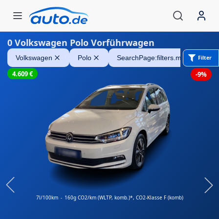
0
Volkswagen Polo Vorführwagen
Volkswagen Touran
Volkswagen
Polo
SearchPage:filters.mileage Searc
Filter
4.609
€
-9%
7l/100km
-
160g CO2/km (WLTP, komb.)*
, CO2-Klasse F (komb)