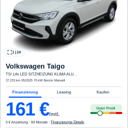
1
|
24
Volkswagen
Taigo
TSI Life LED SITZHEIZUNG KLIMA ALU...
37.233 km
·
05/2025
·
70 kW
·
Benzin
·
Manuell
Finanzierung
Leasing
Kaufen
161
€
Guter Preis
4
/mtl.
·
·
Finanzierungs-Details
0 € Anzahlung
60 Monate