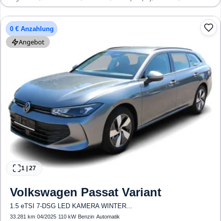
Freisprecheinrichtung, Verkehrszeichen-Erkennung, ESP, ABS, Klimatisierung, Front-,
Seiten- und weitere Airbags
0 € Anzahlung
Angebot
1
|
27
Volkswagen
Passat Variant
1.5 eTSI 7-DSG LED KAMERA WINTER...
33.281 km
·
04/2025
·
110 kW
·
Benzin
·
Automatik