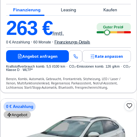
Finanzierung
Leasing
Kaufen
263
€
Guter Preis
4
/mtl.
·
·
Finanzierungs-Details
0 € Anzahlung
60 Monate
Angebot anfragen
Rate anpassen
Kraftstoffverbrauch komb. 5,5 l/100 km · CO₂-Emissionen komb. 126 g/km · CO₂-
Klasse D · WLTP*
Benzin, Kombi, Automatik, Gebraucht, Frontantrieb, Sitzheizung, LED / Laser /
Xenon, Multifunktionslenkrad, Regensensor, Parkassistent, Notruf-Assistent,
Lichtsensor, Start/Stopp-Automatik, Bluetooth, Freisprecheinrichtung,
Verkehrszeichen-Erkennung, ESP, ABS, Klimaautomatik, Front-, Seiten- und weitere
Airbags
0 € Anzahlung
Angebot