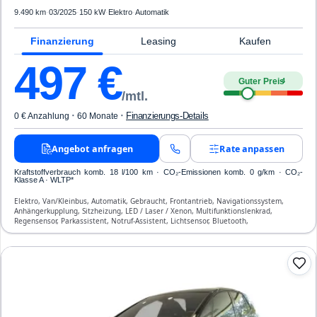
9.490 km
·
03/2025
·
150 kW
·
Elektro
·
Automatik
Finanzierung
Leasing
Kaufen
497
€
Guter Preis
4
/mtl.
·
·
Finanzierungs-Details
0 € Anzahlung
60 Monate
Angebot anfragen
Rate anpassen
Kraftstoffverbrauch komb. 18 l/100 km · CO₂-Emissionen komb. 0 g/km · CO₂-
Klasse A · WLTP*
Elektro, Van/Kleinbus, Automatik, Gebraucht, Frontantrieb, Navigationssystem,
Anhängerkupplung, Sitzheizung, LED / Laser / Xenon, Multifunktionslenkrad,
Regensensor, Parkassistent, Notruf-Assistent, Lichtsensor, Bluetooth,
Freisprecheinrichtung, Verkehrszeichen-Erkennung, ESP, ABS, Klimatisierung, Front-,
Seiten- und weitere Airbags