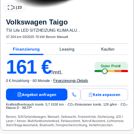
1
|
23
Volkswagen
Taigo
TSI Life LED SITZHEIZUNG KLIMA ALU...
37.204 km
·
03/2025
·
70 kW
·
Benzin
·
Manuell
Finanzierung
Leasing
Kaufen
161
€
Guter Preis
4
/mtl.
·
·
Finanzierungs-Details
0 € Anzahlung
60 Monate
Angebot anfragen
Rate anpassen
Kraftstoffverbrauch komb. 5,7 l/100 km · CO₂-Emissionen komb. 129 g/km · CO₂-
Klasse D · WLTP*
Benzin, SUV/Geländewagen, Manuell, Gebraucht, Frontantrieb, Sitzheizung, LED /
Laser / Xenon, Multifunktionslenkrad, Parkassistent, Notruf-Assistent, Lichtsensor,
Start/Stopp-Automatik, Bluetooth, Freisprecheinrichtung, Verkehrszeichen-
Erkennung, ESP, ABS, Klimaanlage, Front-, Seiten- und weitere Airbags