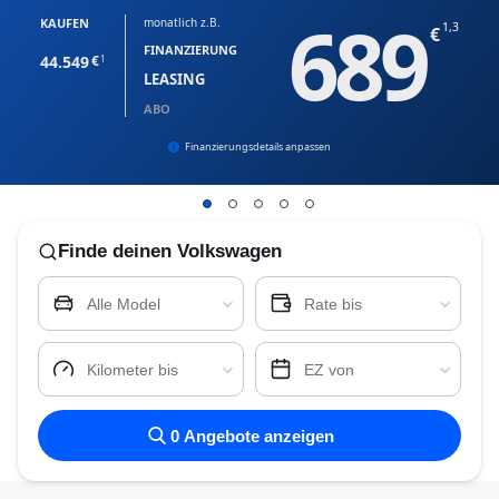
689
KAUFEN
monatlich z.B.
1,3
FINANZIERUNG
44.549
1
LEASING
ABO
Finanzierungsdetails anpassen
Finde
deinen Volkswagen
Alle Model
Rate bis
Kilometer bis
EZ von
0
Angebote anzeigen