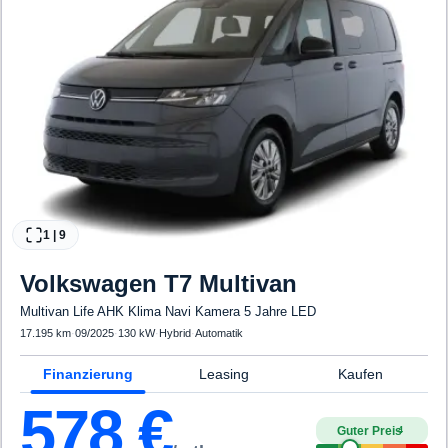
1
|
9
Volkswagen
T7 Multivan
Multivan Life AHK Klima Navi Kamera 5 Jahre LED
17.195 km
·
09/2025
·
130 kW
·
Hybrid
·
Automatik
Finanzierung
Leasing
Kaufen
578
€
Guter Preis
4