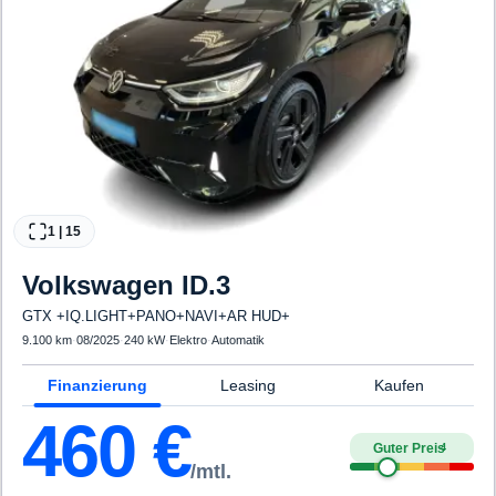
1
|
15
Volkswagen
ID.3
GTX +IQ.LIGHT+PANO+NAVI+AR HUD+
9.100 km
·
08/2025
·
240 kW
·
Elektro
·
Automatik
Finanzierung
Leasing
Kaufen
460
€
Guter Preis
4
/mtl.