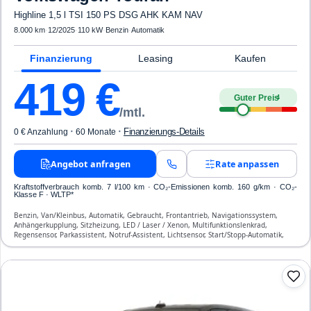
Highline 1,5 l TSI 150 PS DSG AHK KAM NAV
8.000 km
·
12/2025
·
110 kW
·
Benzin
·
Automatik
Finanzierung
Leasing
Kaufen
419
€
Guter Preis
4
/mtl.
·
·
Finanzierungs-Details
0 € Anzahlung
60 Monate
Angebot anfragen
Rate anpassen
Kraftstoffverbrauch komb. 7 l/100 km · CO₂-Emissionen komb. 160 g/km · CO₂-
Klasse F · WLTP*
Benzin, Van/Kleinbus, Automatik, Gebraucht, Frontantrieb, Navigationssystem,
Anhängerkupplung, Sitzheizung, LED / Laser / Xenon, Multifunktionslenkrad,
Regensensor, Parkassistent, Notruf-Assistent, Lichtsensor, Start/Stopp-Automatik,
Bluetooth, Freisprecheinrichtung, Verkehrszeichen-Erkennung, ESP, ABS,
Klimatisierung, Front-, Seiten- und weitere Airbags