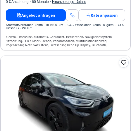
·
·
Finanzierungs-Details
0 € Anzahlung
60 Monate
Angebot anfragen
Rate anpassen
Kraftstoffverbrauch komb. 18 l/100 km · CO₂-Emissionen komb. 0 g/km · CO₂-
Klasse G · WLTP*
Elektro, Limousine, Automatik, Gebraucht, Heckantrieb, Navigationssystem,
Sitzheizung, LED / Laser / Xenon, Panoramadach, Multifunktionslenkrad,
Regensensor, Notruf-Assistent, Lichtsensor, Head Up Display, Bluetooth,
Freisprecheinrichtung, Verkehrszeichen-Erkennung, ESP, ABS, Klimatisierung, Front-,
Seiten- und weitere Airbags