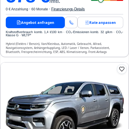
/mtl.
·
·
Finanzierungs-Details
0 € Anzahlung
60 Monate
Angebot anfragen
Rate anpassen
Kraftstoffverbrauch komb. 1,4 l/100 km · CO₂-Emissionen komb. 32 g/km · CO₂-
Klasse G · WLTP*
Hybrid (Elektro / Benzin), Van/Kleinbus, Automatik, Gebraucht, Allrad,
Navigationssystem, Anhängerkupplung, LED / Laser / Xenon, Parkassistent,
Bluetooth, Freisprecheinrichtung, ESP, ABS, Klimatisierung, Front-Airbags