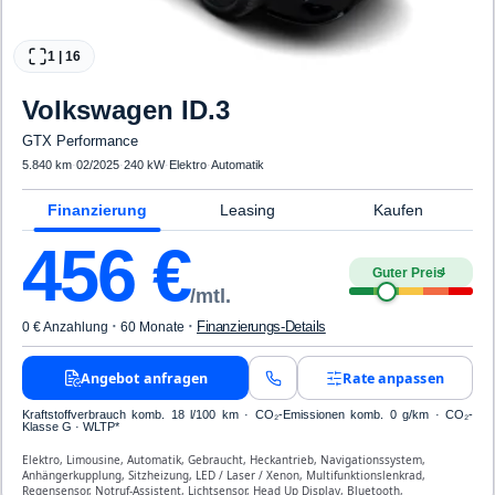
1
|
16
Volkswagen
ID.3
GTX Performance
5.840 km
·
02/2025
·
240 kW
·
Elektro
·
Automatik
Finanzierung
Leasing
Kaufen
456
€
Guter Preis
4
/mtl.
·
·
Finanzierungs-Details
0 € Anzahlung
60 Monate
Angebot anfragen
Rate anpassen
Kraftstoffverbrauch komb. 18 l/100 km · CO₂-Emissionen komb. 0 g/km · CO₂-
Klasse G · WLTP*
Elektro, Limousine, Automatik, Gebraucht, Heckantrieb, Navigationssystem,
Anhängerkupplung, Sitzheizung, LED / Laser / Xenon, Multifunktionslenkrad,
Regensensor, Notruf-Assistent, Lichtsensor, Head Up Display, Bluetooth,