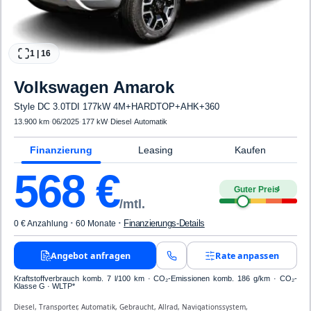
1
|
16
Volkswagen
Amarok
Style DC 3.0TDI 177kW 4M+HARDTOP+AHK+360
13.900 km
·
06/2025
·
177 kW
·
Diesel
·
Automatik
Finanzierung
Leasing
Kaufen
568
€
Guter Preis
4
/mtl.
·
·
Finanzierungs-Details
0 € Anzahlung
60 Monate
Angebot anfragen
Rate anpassen
Kraftstoffverbrauch komb. 7 l/100 km · CO₂-Emissionen komb. 186 g/km · CO₂-
Klasse G · WLTP*
Diesel, Transporter, Automatik, Gebraucht, Allrad, Navigationssystem,