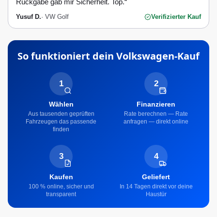
Rückgabe gab mir Sicherheit. Top.
“
Yusuf D.
·
VW Golf
Verifizierter Kauf
So funktioniert dein
Volkswagen
-Kauf
1
2
Wählen
Finanzieren
Aus tausenden geprüften
Rate berechnen — Rate
Fahrzeugen das passende
anfragen — direkt online
finden
3
4
Kaufen
Geliefert
100 % online, sicher und
In 14 Tagen direkt vor deine
transparent
Haustür