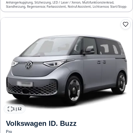
Anhängerkupplung, Sitzheizung, LED / Laser / Xenon, Multifunktionslenkrad,
Standheizung, Regensensor, Parkassistent, Notruf-Assistent, Lichtsensor, Start/Stopp-
Automatik, Freisprecheinrichtung, Verkehrszeichen-Erkennung, ESP, ABS,
Klimatisierung, Front-, Seiten- und weitere Airbags
1
|
12
Volkswagen
ID. Buzz
Pro