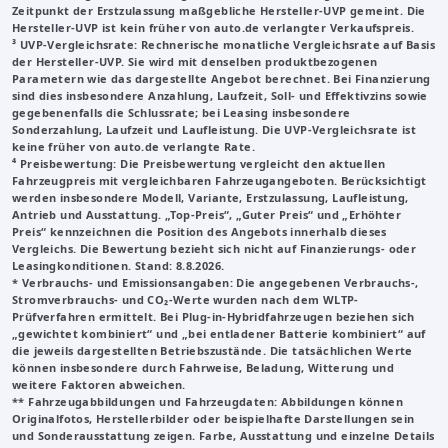
Zeitpunkt der Erstzulassung maßgebliche Hersteller-UVP gemeint. Die
Hersteller-UVP ist kein früher von auto.de verlangter Verkaufspreis.
³
UVP-Vergleichsrate
: Rechnerische monatliche Vergleichsrate auf Basis
der Hersteller-UVP. Sie wird mit denselben produktbezogenen
Parametern wie das dargestellte Angebot berechnet. Bei Finanzierung
sind dies insbesondere Anzahlung, Laufzeit, Soll- und Effektivzins sowie
gegebenenfalls die Schlussrate; bei Leasing insbesondere
Sonderzahlung, Laufzeit und Laufleistung. Die UVP-Vergleichsrate ist
keine früher von auto.de verlangte Rate.
⁴ Preisbewertung: Die Preisbewertung vergleicht den aktuellen
Fahrzeugpreis mit vergleichbaren Fahrzeugangeboten. Berücksichtigt
werden insbesondere Modell, Variante, Erstzulassung, Laufleistung,
Antrieb und Ausstattung. „Top-Preis“, „Guter Preis“ und „Erhöhter
Preis“ kennzeichnen die Position des Angebots innerhalb dieses
Vergleichs. Die Bewertung bezieht sich nicht auf Finanzierungs- oder
Leasingkonditionen. Stand: 8.8.2026.
* Verbrauchs- und Emissionsangaben: Die angegebenen Verbrauchs-,
Stromverbrauchs- und CO₂-Werte wurden nach dem WLTP-
Prüfverfahren ermittelt. Bei Plug-in-Hybridfahrzeugen beziehen sich
„gewichtet kombiniert“ und „bei entladener Batterie kombiniert“ auf
die jeweils dargestellten Betriebszustände. Die tatsächlichen Werte
können insbesondere durch Fahrweise, Beladung, Witterung und
weitere Faktoren abweichen.
**
Fahrzeugabbildungen und Fahrzeugdaten
: Abbildungen können
Originalfotos, Herstellerbilder oder beispielhafte Darstellungen sein
und Sonderausstattung zeigen. Farbe, Ausstattung und einzelne Details