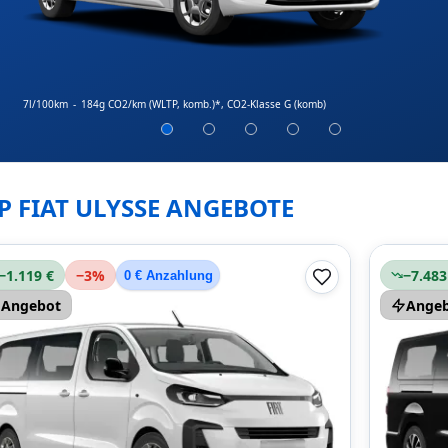
7l/100km
-
184g CO2/km (WLTP, komb.)*
, CO2-Klasse G (komb)
P FIAT ULYSSE ANGEBOTE
−1.119 €
−
3
%
−7.483
0 € Anzahlung
Angebot
Ange