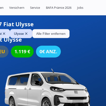
ren
Versichern
Service
BAFA Prämie 2026
Jobs
7
Fiat Ulysse
at
Ulysse
Alle Filter entfernen
t Ulysse
EU
1.119
€
0€ ANZ.