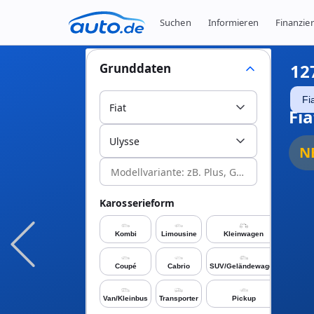
Suchen
Informieren
Finanzie
12
Grunddaten
Fi
Fiat
Fia
Ulysse
N
Karosserieform
Kombi
Limousine
Kleinwagen
Coupé
Cabrio
SUV/Geländewagen
Van/Kleinbus
Transporter
Pickup