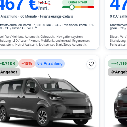
467
€
4
540
€
Guter Preis
4
/mtl.
·
·
Finanzierungs-Details
€ Anzahlung
60 Monate
0 € Anzahl
ftstoffverbrauch komb. 7,3 l/100 km · CO₂-Emissionen komb. 185
Kraftstoffv
m · CO₂-Klasse G · WLTP*
g/km · CO₂-
sel, Van/Kleinbus, Automatik, Gebraucht, Navigationssystem,
Diesel, Van/
zheizung, LED / Laser / Xenon, Multifunktionslenkrad, Regensensor,
Sitzheizung,
kassistent, Notruf-Assistent, Lichtsensor, Start/Stopp-Automatik,
Parkassisten
etooth, Freisprecheinrichtung, ESP, ABS, Klimatisierung, Front-
Bluetooth, F
bags
Airbags
−8.718 €
−
15
%
−1.119
0 € Anzahlung
Angebot
Ange