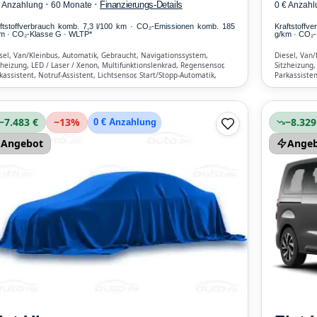
·
·
Finanzierungs-Details
€ Anzahlung
60 Monate
0 € Anzahl
ftstoffverbrauch komb. 7,3 l/100 km · CO₂-Emissionen komb. 185
Kraftstoffv
m · CO₂-Klasse G · WLTP*
g/km · CO₂-
sel, Van/Kleinbus, Automatik, Gebraucht, Navigationssystem,
Diesel, Van/
zheizung, LED / Laser / Xenon, Multifunktionslenkrad, Regensensor,
Sitzheizung,
kassistent, Notruf-Assistent, Lichtsensor, Start/Stopp-Automatik,
Parkassisten
etooth, Freisprecheinrichtung, ESP, ABS, Klimatisierung, Front-
Bluetooth, F
bags
Airbags
−7.483 €
−
13
%
−8.329
0 € Anzahlung
Angebot
Ange