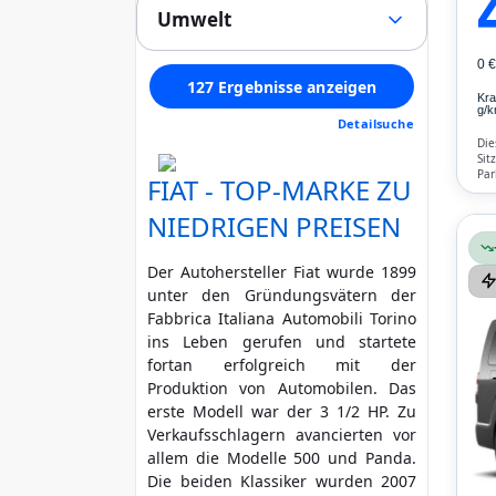
(0)
Stoff
(6)
Umwelt
Alle
LED / Laser / Xenon
(0)
Alcantara
(0)
1
Tempomat
(66)
Schadstoffklasse min. (Euro)
Velours
(0)
0 
2
Panoramadach
(34)
127 Ergebnisse anzeigen
Kunstleder
(0)
3
Kra
egal
Multifunktionslenkrad
(121)
g/k
Andere
(0)
Detailsuche
4
Standheizung
(1)
Die
Feinstaubplakette mind.
Regensensor
(127)
Sit
Unfallfahrzeug
Par
FIAT - TOP-MARKE ZU
Parkassistent
grün (4)
gelb (3)
(0)
Blu
Nicht anzeigen
Air
Notruf-Assistent
(0)
NIEDRIGEN PREISEN
rot (2)
No
Lichtsensor
(68)
HU / AU neu
(1)
Head Up Display
(0)
Rußpartikelfilter
Der Autohersteller Fiat wurde 1899
Scheckheft gepflegt
(126)
Start/Stopp-Automatik
(61)
unter den Gründungsvätern der
Zusätzliche Garantie
(126)
Bluetooth
Fabbrica Italiana Automobili Torino
(127)
Nichtraucher
(126)
ins Leben gerufen und startete
Freisprecheinrichtung
(127)
fortan erfolgreich mit der
Verkehrszeichen-
Produktion von Automobilen. Das
Erkennung
(7)
erste Modell war der 3 1/2 HP. Zu
ESP
(68)
Verkaufsschlagern avancierten vor
ABS
(127)
allem die Modelle 500 und Panda.
Klimatisierung
(127)
Die beiden Klassiker wurden 2007
Airbag
(127)