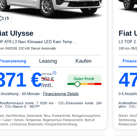
1
|
5
iat
Ulysse
Fiat
P AT8 L3 Navi Klimaaut LED Kam Temp ...
L3 TOP 2.
 km
·
04/2026
·
132 kW
·
Diesel
·
Automatik
100 km
·
05/
Leasing
Kaufen
Finanzierung
Finanz
371
€
4
3
UVP-Rate
382
€
Guter Preis
4
/mtl.
·
·
Finanzierungs-Details
€ Anzahlung
60 Monate
0 € Anzahl
ftstoffverbrauch komb. 7 l/100 km · CO₂-Emissionen komb. 184
Kraftstoffv
m · CO₂-Klasse G · WLTP*
g/km · CO₂-
sel, Van/Kleinbus, Automatik, Neu, Frontantrieb, Navigationssystem,
Diesel, Van/
 / Laser / Xenon, Tempomat, Regensensor, Parkassistent, Notruf-
Sitzheizung,
istent, Lichtsensor, Bluetooth, Freisprecheinrichtung,
Parkassisten
kehrszeichen-Erkennung, ESP, ABS, Klimatisierung, Airbag
Bluetooth, F
Airbags