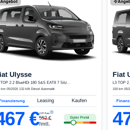
Angebot
Ange
iat
Ulysse
Fiat
 TOP 2.2 BlueHDi 180 S&S EAT8 7 Sitz...
L3 TOP 2.
0 km
·
05/2026
·
132 kW
·
Diesel
·
Automatik
100 km
·
05/
Leasing
Kaufen
Finanzierung
Finanz
467
€
4
3
UVP-Rate
552
€
Guter Preis
4
/mtl.