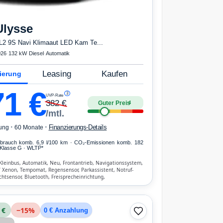
Ulysse
2 9S Navi Klimaaut LED Kam Te...
026
·
132 kW
·
Diesel
·
Automatik
Leasing
Kaufen
ierung
71
€
3
UVP-Rate
382
€
Guter Preis
4
/mtl.
·
·
Finanzierungs-Details
ung
60 Monate
erbrauch komb. 6,9 l/100 km · CO₂-Emissionen komb. 182
Klasse G · WLTP*
Kleinbus, Automatik, Neu, Frontantrieb, Navigationssystem,
/ Xenon, Tempomat, Regensensor, Parkassistent, Notruf-
ichtsensor, Bluetooth, Freisprecheinrichtung,
hen-Erkennung, ESP, ABS, Klimatisierung, Airbag
 €
−
15
%
0 € Anzahlung