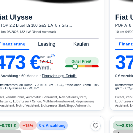
iat
Ulysse
Fiat
 TOP 2.2 BlueHDi 180 S&S EAT8 7 Sitz...
POP AT8 L
0 km
·
05/2026
·
132 kW
·
Diesel
·
Automatik
10 km
·
04/2
Leasing
Kaufen
Finanzierung
Finanz
473
€
3
3
UVP-Rate
558
€
Guter Preis
4
/mtl.
·
·
Finanzierungs-Details
€ Anzahlung
60 Monate
0 € Anzahl
ftstoffverbrauch komb. 7,3 l/100 km · CO₂-Emissionen komb. 185
Kraftstoffv
m · CO₂-Klasse G · WLTP*
g/km · CO₂-
sel, Van/Kleinbus, Automatik, Gebraucht, Navigationssystem,
Diesel, Van/
zheizung, LED / Laser / Xenon, Multifunktionslenkrad, Regensensor,
LED / Laser 
kassistent, Notruf-Assistent, Lichtsensor, Start/Stopp-Automatik,
Assistent, L
etooth, Freisprecheinrichtung, ESP, ABS, Klimatisierung, Front-
Verkehrszeic
bags
−8.781 €
−
15
%
−8.810
0 € Anzahlung