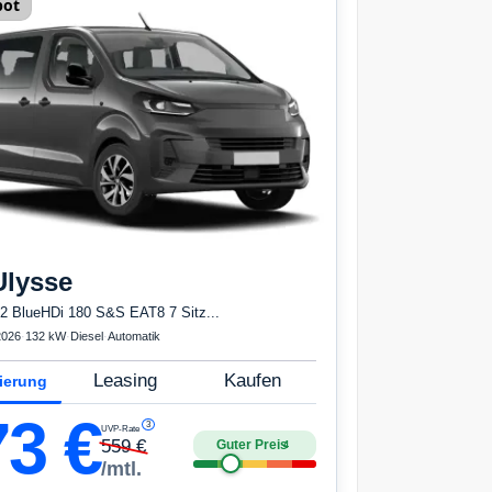
bot
Ulysse
2 BlueHDi 180 S&S EAT8 7 Sitz...
2026
·
132 kW
·
Diesel
·
Automatik
Leasing
Kaufen
ierung
73
€
3
UVP-Rate
559
€
Guter Preis
4
/mtl.