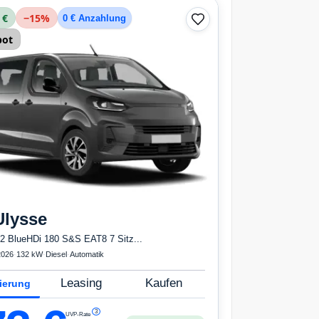
 €
−
15
%
0 € Anzahlung
bot
Ulysse
2 BlueHDi 180 S&S EAT8 7 Sitz...
2026
·
132 kW
·
Diesel
·
Automatik
Leasing
Kaufen
ierung
3
UVP-Rate