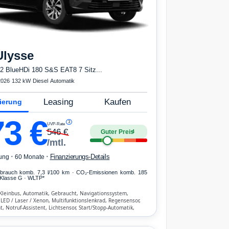
Ulysse
2 BlueHDi 180 S&S EAT8 7 Sitz...
2026
·
132 kW
·
Diesel
·
Automatik
Leasing
Kaufen
ierung
73
€
3
UVP-Rate
546
€
Guter Preis
4
/mtl.
·
·
Finanzierungs-Details
ung
60 Monate
erbrauch komb. 7,3 l/100 km · CO₂-Emissionen komb. 185
Klasse G · WLTP*
Kleinbus, Automatik, Gebraucht, Navigationssystem,
 LED / Laser / Xenon, Multifunktionslenkrad, Regensensor,
t, Notruf-Assistent, Lichtsensor, Start/Stopp-Automatik,
reisprecheinrichtung, ESP, ABS, Klimatisierung, Front-