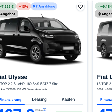
−7.555 €
−
13
%
−9.134
0 € Anzahlung
Angebot
Ange
iat
Ulysse
Fiat
 TOP 2.2 BlueHDi 180 S&S EAT8 7 Sitz...
L3 TOP 2.
0 km
·
05/2026
·
132 kW
·
Diesel
·
Automatik
100 km
·
05/
Leasing
Kaufen
Finanzierung
Finanz
3
UVP-Rate