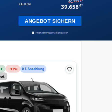
40.777
KAUFEN
39.658
1
ANGEBOT SICHERN
Finanzierungsdetails anpassen
 €
−
13
%
0 € Anzahlung
bot