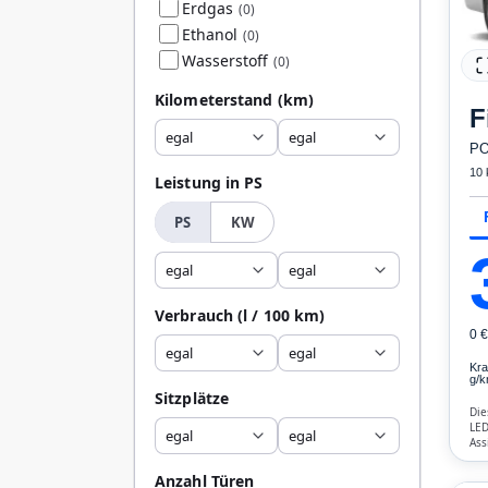
Erdgas
(0)
Ethanol
(0)
Wasserstoff
(0)
Kilometerstand
(km)
F
egal
egal
PO
10
Leistung in PS
PS
KW
egal
egal
Verbrauch
(l / 100 km)
0 
egal
egal
Kra
g/k
Sitzplätze
Die
LED
egal
egal
Ass
Ver
Anzahl Türen