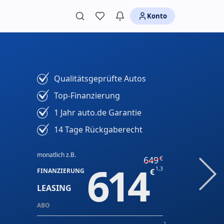
Konto
Qualitätsgeprüfte Autos
Top-Finanzierung
1 Jahr auto.de Garantie
14 Tage Rückgaberecht
monatlich z.B.
649
614
1,3
FINANZIERUNG
LEASING
ABO
2