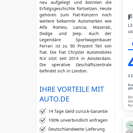
neu aufgelegt und konnten die
mehr Kriterien
Erfolgsgeschichte fortsetzen. Heute
gehören zum Fiat-Konzern noch
F
weitere bekannte Automarken wie
L3
Alfa Romeo, Lancia, Maserati,
10
Dodge und Jeep. Auch der
Legendäre Sportwagenbauer
Ferrari ist zu 90 Prozent Teil von
Fiat. Die Fiat Chrysler Automobiles
N.V sitzt seit 2014 in Amsterdam.
Die operative Geschäftszentrale
befindet sich in London.
0 
Kra
IHRE VORTEILE MIT
g/k
AUTO.DE
Die
Sit
Par
Blu
14 Tage Geld-zurück-Garantie
Air
100% unverbindlich anfragen
Deutschlandweite Lieferung