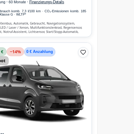
·
·
Finanzierungs-Details
ung
60 Monate
erbrauch komb. 7,3 l/100 km · CO₂-Emissionen komb. 185
Klasse G · WLTP*
Kleinbus, Automatik, Gebraucht, Navigationssystem,
 LED / Laser / Xenon, Multifunktionslenkrad, Regensensor,
t, Notruf-Assistent, Lichtsensor, Start/Stopp-Automatik,
reisprecheinrichtung, ESP, ABS, Klimatisierung, Front-
 €
−
14
%
0 € Anzahlung
bot