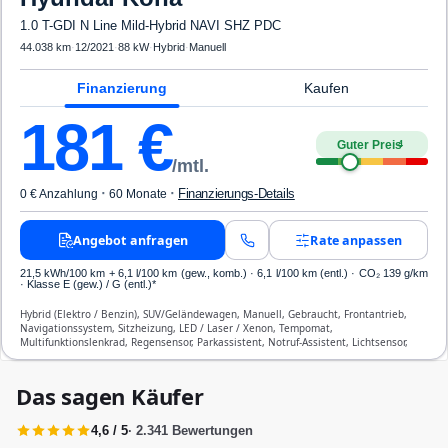
1.0 T-GDI N Line Mild-Hybrid NAVI SHZ PDC
44.038 km
·
12/2021
·
88 kW
·
Hybrid
·
Manuell
Finanzierung
Kaufen
181
€
Guter Preis
4
/mtl.
·
·
Finanzierungs-Details
0 € Anzahlung
60 Monate
Angebot anfragen
Rate anpassen
21,5 kWh/100 km
+ 6,1 l/100 km (gew., komb.) · 6,1 l/100 km (entl.) · CO₂ 139 g/km
· Klasse E (gew.) / G (entl.)*
Hybrid (Elektro / Benzin), SUV/Geländewagen, Manuell, Gebraucht, Frontantrieb,
Navigationssystem, Sitzheizung, LED / Laser / Xenon, Tempomat,
Multifunktionslenkrad, Regensensor, Parkassistent, Notruf-Assistent, Lichtsensor,
Start/Stopp-Automatik, Bluetooth, Freisprecheinrichtung, ESP, ABS, Klimaautomatik,
Front-, Seiten- und weitere Airbags
Das sagen Käufer
4,6 / 5
· 2.341 Bewertungen