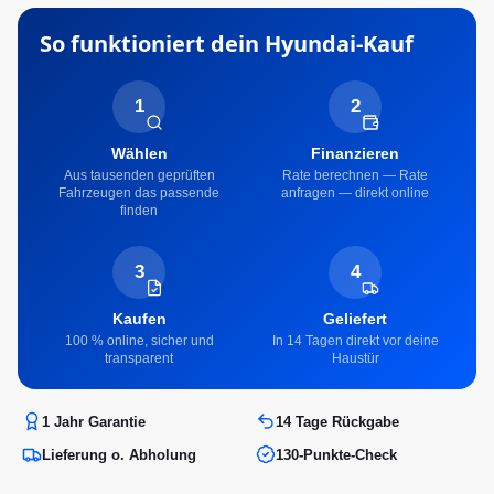
So funktioniert dein
Hyundai
-Kauf
1
2
Wählen
Finanzieren
Aus tausenden geprüften
Rate berechnen — Rate
Fahrzeugen das passende
anfragen — direkt online
finden
3
4
Kaufen
Geliefert
100 % online, sicher und
In 14 Tagen direkt vor deine
transparent
Haustür
1 Jahr Garantie
14 Tage Rückgabe
Lieferung o. Abholung
130-Punkte-Check