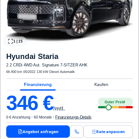
1
|
15
Hyundai
Staria
2.2 CRDi 4WD Aut. Signature 7-SITZER AHK
66.400 km
·
05/2022
·
130 kW
·
Diesel
·
Automatik
Finanzierung
Kaufen
346
€
Guter Preis
4
/mtl.
·
·
Finanzierungs-Details
0 € Anzahlung
60 Monate
Angebot anfragen
Rate anpassen