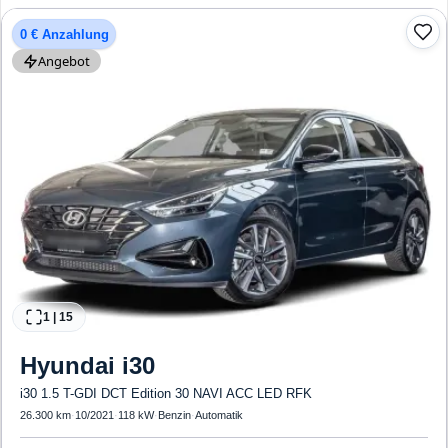
0 € Anzahlung
Angebot
1
|
15
Hyundai
i30
i30 1.5 T-GDI DCT Edition 30 NAVI ACC LED RFK
26.300 km
·
10/2021
·
118 kW
·
Benzin
·
Automatik