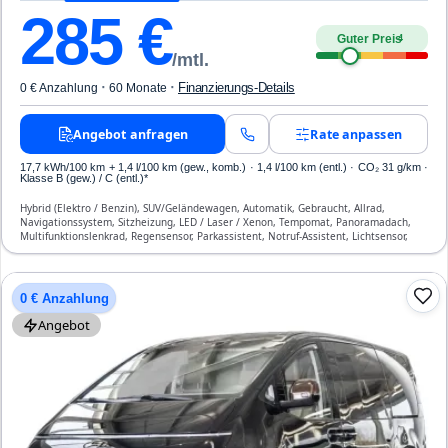
285
€
Guter Preis
4
/mtl.
·
·
Finanzierungs-Details
0 € Anzahlung
60 Monate
Angebot anfragen
Rate anpassen
17,7 kWh/100 km
+ 1,4 l/100 km (gew., komb.) · 1,4 l/100 km (entl.) · CO₂ 31 g/km ·
Klasse B (gew.) / C (entl.)*
Hybrid (Elektro / Benzin), SUV/Geländewagen, Automatik, Gebraucht, Allrad,
Navigationssystem, Sitzheizung, LED / Laser / Xenon, Tempomat, Panoramadach,
Multifunktionslenkrad, Regensensor, Parkassistent, Notruf-Assistent, Lichtsensor,
Start/Stopp-Automatik, Bluetooth, Freisprecheinrichtung, Verkehrszeichen-
Erkennung, ESP, ABS, Klimatisierung, Front-, Seiten- und weitere Airbags
0 € Anzahlung
Angebot