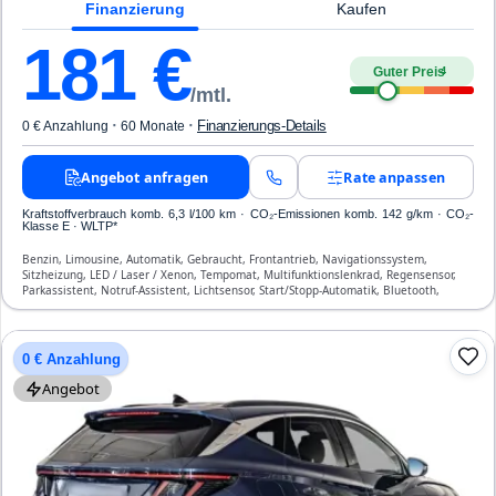
Finanzierung
Kaufen
181
€
Guter Preis
4
/mtl.
·
·
Finanzierungs-Details
0 € Anzahlung
60 Monate
Angebot anfragen
Rate anpassen
Kraftstoffverbrauch komb. 6,3 l/100 km · CO₂-Emissionen komb. 142 g/km · CO₂-
Klasse E · WLTP*
Benzin, Limousine, Automatik, Gebraucht, Frontantrieb, Navigationssystem,
Sitzheizung, LED / Laser / Xenon, Tempomat, Multifunktionslenkrad, Regensensor,
Parkassistent, Notruf-Assistent, Lichtsensor, Start/Stopp-Automatik, Bluetooth,
Freisprecheinrichtung, Verkehrszeichen-Erkennung, ESP, ABS, Klimatisierung, Front-,
Seiten- und weitere Airbags
0 € Anzahlung
Angebot