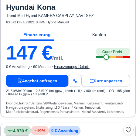
Hyundai
Kona
Trend Mild-Hybrid KAMERA CARPLAY NAVI SHZ
63.672 km
·
10/2021
·
88 kW
·
Hybrid
·
Manuell
Finanzierung
Kaufen
147
€
Guter Preis
4
/mtl.
·
·
Finanzierungs-Details
0 € Anzahlung
60 Monate
Angebot anfragen
Rate anpassen
21,5 kWh/100 km
+ 2,3 l/100 km (gew., komb.) · 8,4 l/100 km (entl.) · CO₂ 195 g/km
· Klasse G (gew.) / G (entl.)*
Hybrid (Elektro / Benzin), SUV/Geländewagen, Manuell, Gebraucht, Frontantrieb,
Navigationssystem, Sitzheizung, LED / Laser / Xenon, Tempomat,
Multifunktionslenkrad, Regensensor, Parkassistent, Notruf-Assistent, Lichtsensor,
Start/Stopp-Automatik, Bluetooth, Freisprecheinrichtung, Verkehrszeichen-
Erkennung, ESP, ABS, Klimaautomatik, Front-, Seiten- und weitere Airbags
−4.930 €
−
19
%
0 € Anzahlung