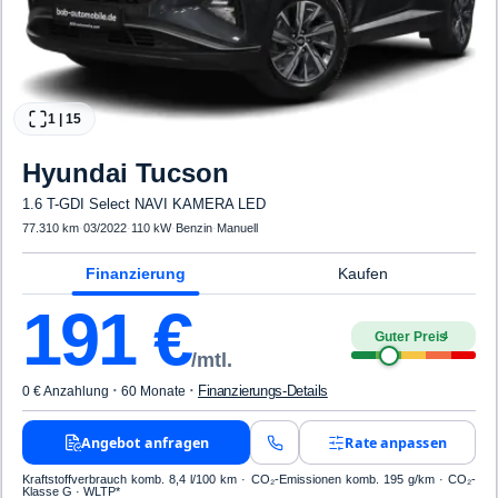
1
|
15
Hyundai
Tucson
1.6 T-GDI Select NAVI KAMERA LED
77.310 km
·
03/2022
·
110 kW
·
Benzin
·
Manuell
Finanzierung
Kaufen
191
€
Guter Preis
4
/mtl.
·
·
Finanzierungs-Details
0 € Anzahlung
60 Monate
Angebot anfragen
Rate anpassen
Kraftstoffverbrauch komb. 8,4 l/100 km · CO₂-Emissionen komb. 195 g/km · CO₂-
Klasse G · WLTP*