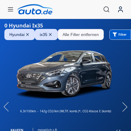
0
Hyundai Ix35
Hyundai i30
Hyundai
ix35
Alle Filter entfernen
Filter
6.3l/100km
-
142g CO2/km (WLTP, komb.)*
, CO2-Klasse E (komb)
KAUFEN
monatlich z.B.