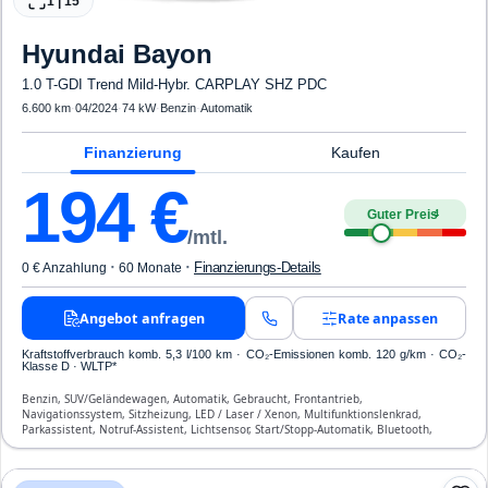
1
|
15
Hyundai
Bayon
1.0 T-GDI Trend Mild-Hybr. CARPLAY SHZ PDC
6.600 km
·
04/2024
·
74 kW
·
Benzin
·
Automatik
Finanzierung
Kaufen
194
€
Guter Preis
4
/mtl.
·
·
Finanzierungs-Details
0 € Anzahlung
60 Monate
Angebot anfragen
Rate anpassen
Kraftstoffverbrauch komb. 5,3 l/100 km · CO₂-Emissionen komb. 120 g/km · CO₂-
Klasse D · WLTP*
Benzin, SUV/Geländewagen, Automatik, Gebraucht, Frontantrieb,
Navigationssystem, Sitzheizung, LED / Laser / Xenon, Multifunktionslenkrad,
Parkassistent, Notruf-Assistent, Lichtsensor, Start/Stopp-Automatik, Bluetooth,
Freisprecheinrichtung, Verkehrszeichen-Erkennung, ESP, ABS, Klimaanlage, Front-,
Seiten- und weitere Airbags