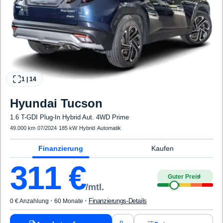
1
|
14
Hyundai
Tucson
1.6 T-GDI Plug-In Hybrid Aut. 4WD Prime
49.000 km
·
07/2024
·
185 kW
·
Hybrid
·
Automatik
Finanzierung
Kaufen
311
€
Guter Preis
4
/mtl.
·
·
Finanzierungs-Details
0 € Anzahlung
60 Monate