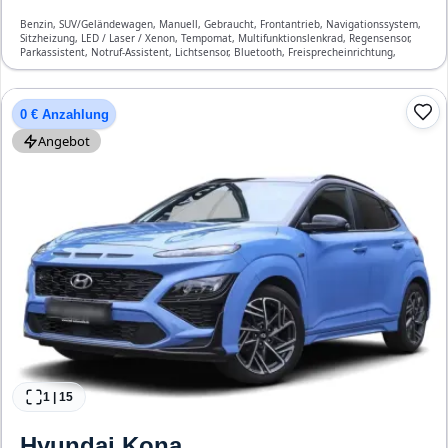
Benzin, SUV/Geländewagen, Manuell, Gebraucht, Frontantrieb, Navigationssystem,
Sitzheizung, LED / Laser / Xenon, Tempomat, Multifunktionslenkrad, Regensensor,
Parkassistent, Notruf-Assistent, Lichtsensor, Bluetooth, Freisprecheinrichtung,
Verkehrszeichen-Erkennung, ESP, ABS, Klimatisierung, Front-, Seiten- und weitere
Airbags
0 € Anzahlung
Angebot
1
|
15
Hyundai
Kona