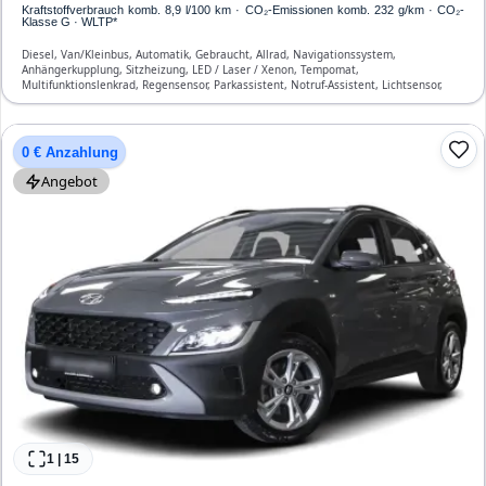
Kraftstoffverbrauch komb. 8,9 l/100 km · CO₂-Emissionen komb. 232 g/km · CO₂-
Klasse G · WLTP*
Diesel, Van/Kleinbus, Automatik, Gebraucht, Allrad, Navigationssystem,
Anhängerkupplung, Sitzheizung, LED / Laser / Xenon, Tempomat,
Multifunktionslenkrad, Regensensor, Parkassistent, Notruf-Assistent, Lichtsensor,
Start/Stopp-Automatik, Bluetooth, Freisprecheinrichtung, Verkehrszeichen-
Erkennung, ESP, ABS, Klimatisierung, Front-, Seiten- und weitere Airbags
0 € Anzahlung
Angebot
1
|
15