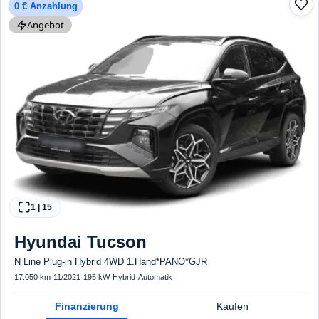
0 € Anzahlung
Angebot
1
|
15
Hyundai
Tucson
N Line Plug-in Hybrid 4WD 1.Hand*PANO*GJR
17.050 km
·
11/2021
·
195 kW
·
Hybrid
·
Automatik
Finanzierung
Kaufen