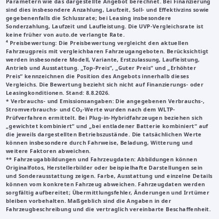
Parametern wie das dargestellte Angebot berechnet. Bei Finanzierung
sind dies insbesondere Anzahlung, Laufzeit, Soll- und Effektivzins sowie
gegebenenfalls die Schlussrate; bei Leasing insbesondere
Sonderzahlung, Laufzeit und Laufleistung. Die UVP-Vergleichsrate ist
keine früher von auto.de verlangte Rate.
⁴ Preisbewertung: Die Preisbewertung vergleicht den aktuellen
Fahrzeugpreis mit vergleichbaren Fahrzeugangeboten. Berücksichtigt
werden insbesondere Modell, Variante, Erstzulassung, Laufleistung,
Antrieb und Ausstattung. „Top-Preis“, „Guter Preis“ und „Erhöhter
Preis“ kennzeichnen die Position des Angebots innerhalb dieses
Vergleichs. Die Bewertung bezieht sich nicht auf Finanzierungs- oder
Leasingkonditionen. Stand: 8.8.2026.
* Verbrauchs- und Emissionsangaben: Die angegebenen Verbrauchs-,
Stromverbrauchs- und CO₂-Werte wurden nach dem WLTP-
Prüfverfahren ermittelt. Bei Plug-in-Hybridfahrzeugen beziehen sich
„gewichtet kombiniert“ und „bei entladener Batterie kombiniert“ auf
die jeweils dargestellten Betriebszustände. Die tatsächlichen Werte
können insbesondere durch Fahrweise, Beladung, Witterung und
weitere Faktoren abweichen.
**
Fahrzeugabbildungen und Fahrzeugdaten
: Abbildungen können
Originalfotos, Herstellerbilder oder beispielhafte Darstellungen sein
und Sonderausstattung zeigen. Farbe, Ausstattung und einzelne Details
können vom konkreten Fahrzeug abweichen. Fahrzeugdaten werden
sorgfältig aufbereitet; Übermittlungsfehler, Änderungen und Irrtümer
bleiben vorbehalten. Maßgeblich sind die Angaben in der
Fahrzeugbeschreibung und die vertraglich vereinbarte Beschaffenheit.