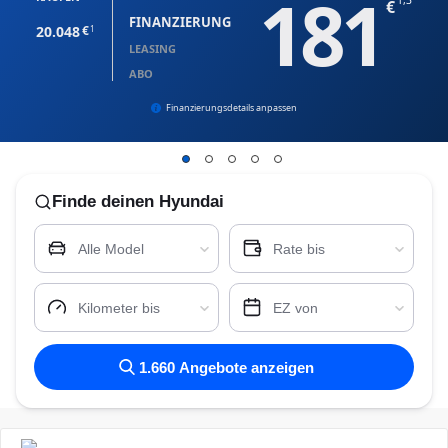
181
1,3
FINANZIERUNG
20.048
1
LEASING
ABO
Finanzierungsdetails anpassen
Finde
deinen Hyundai
Alle Model
Rate bis
Kilometer bis
EZ von
1.660
Angebote anzeigen