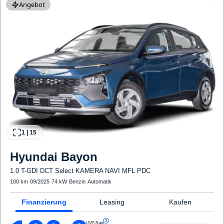
Angebot
1
|
15
Hyundai
Bayon
1.0 T-GDI DCT Select KAMERA NAVI MFL PDC
100 km
·
09/2025
·
74 kW
·
Benzin
·
Automatik
Finanzierung
Leasing
Kaufen
3
UVP-Rate