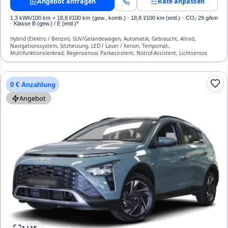
Angebot anfragen
Rate anpassen
1,3 kWh/100 km
+ 18,8 l/100 km (gew., komb.) · 18,8 l/100 km (entl.) · CO₂ 29 g/km
· Klasse B (gew.) / E (entl.)*
Hybrid (Elektro / Benzin), SUV/Geländewagen, Automatik, Gebraucht, Allrad,
Navigationssystem, Sitzheizung, LED / Laser / Xenon, Tempomat,
Multifunktionslenkrad, Regensensor, Parkassistent, Notruf-Assistent, Lichtsensor,
Head Up Display, Start/Stopp-Automatik, Bluetooth, Freisprecheinrichtung,
Verkehrszeichen-Erkennung, ESP, ABS, Klimatisierung, Front-, Seiten- und weitere
Airbags
0 € Anzahlung
Angebot