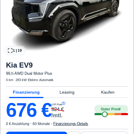
1
|
19
Kia
EV9
99,h AWD Dual Motor Plus
0 km
·
·
283 kW
·
Elektro
·
Automatik
Finanzierung
Leasing
Kaufen
676
€
3
UVP-Rate
824
€
Guter Preis
4
/mtl.
·
·
Finanzierungs-Details
0 € Anzahlung
60 Monate