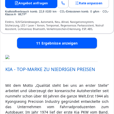
Angebot anfragen
Rate anpassen
Kraftstoffverbrauch komb. 22,8 l/100 km · CO₂-Emissionen komb. 0 g/km · CO₂-
Klasse A · WLTP*
Elektro, SUV/Geländewagen, Automatik, Neu, Allrad, Navigationssystem,
Sitzheizung, LED / Laser / Xenon, Tempomat, Regensensor, Parkassistent, Notruf-
Assistent, Lichtsensor, Bluetooth, Verkehrszeichen-Erkennung, ESP, ABS,
Klimatisierung, Front-, Seiten- und weitere Airbags
11
Ergebnisse anzeigen
KIA - TOP-MARKE ZU NIEDRIGEN PREISEN
Mit dem Motto „Qualität steht bei uns an erster Stelle“
arbeitet und überzeugt der koreanische Autohersteller seit
nunmehr schon über 60 Jahren die ganze Welt.Erst 1944 als
Kyongseong Precision Industry gegründet entwickelte sich
das Unternehmen vom Fahrradproduzenten zum
Autobauer. Im Jahr 1974 lief der erste Kia PKW vom Band.