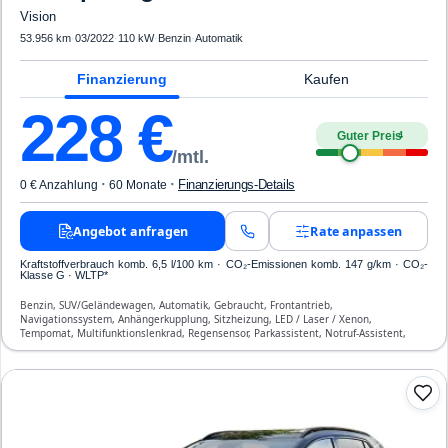
Vision
53.956 km
·
03/2022
·
110 kW
·
Benzin
·
Automatik
Finanzierung
Kaufen
228
€
Guter Preis
4
/mtl.
·
·
Finanzierungs-Details
0 € Anzahlung
60 Monate
Angebot anfragen
Rate anpassen
Kraftstoffverbrauch komb. 6,5 l/100 km · CO₂-Emissionen komb. 147 g/km · CO₂-
Klasse G · WLTP*
Benzin, SUV/Geländewagen, Automatik, Gebraucht, Frontantrieb,
Navigationssystem, Anhängerkupplung, Sitzheizung, LED / Laser / Xenon,
Tempomat, Multifunktionslenkrad, Regensensor, Parkassistent, Notruf-Assistent,
Lichtsensor, Bluetooth, Freisprecheinrichtung, Verkehrszeichen-Erkennung, ESP, ABS,
Klimatisierung, Front-Airbags