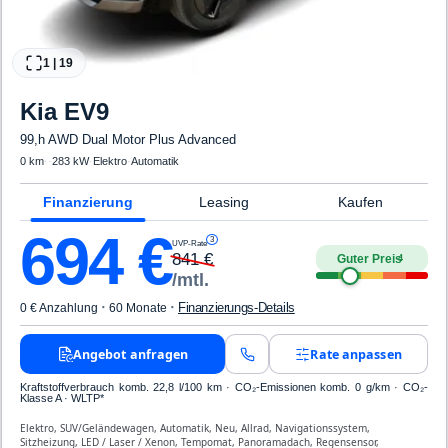
1
|
19
Kia
EV9
99,h AWD Dual Motor Plus Advanced
0 km
·
·
283 kW
·
Elektro
·
Automatik
Finanzierung
Leasing
Kaufen
694
€
3
UVP-Rate
841
€
Guter Preis
4
/mtl.
·
·
Finanzierungs-Details
0 € Anzahlung
60 Monate
Angebot anfragen
Rate anpassen
Kraftstoffverbrauch komb. 22,8 l/100 km · CO₂-Emissionen komb. 0 g/km · CO₂-
Klasse A · WLTP*
Elektro, SUV/Geländewagen, Automatik, Neu, Allrad, Navigationssystem,
Sitzheizung, LED / Laser / Xenon, Tempomat, Panoramadach, Regensensor,