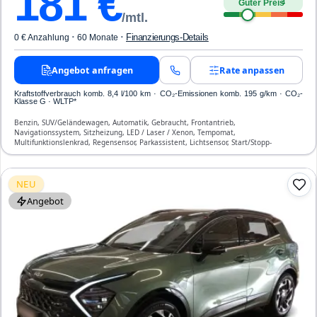
181
€
Guter Preis
4
/mtl.
·
·
Finanzierungs-Details
0 € Anzahlung
60 Monate
Angebot anfragen
Rate anpassen
Kraftstoffverbrauch komb. 8,4 l/100 km · CO₂-Emissionen komb. 195 g/km · CO₂-
Klasse G · WLTP*
Benzin, SUV/Geländewagen, Automatik, Gebraucht, Frontantrieb,
Navigationssystem, Sitzheizung, LED / Laser / Xenon, Tempomat,
Multifunktionslenkrad, Regensensor, Parkassistent, Lichtsensor, Start/Stopp-
Automatik, Bluetooth, Freisprecheinrichtung, Verkehrszeichen-Erkennung, ESP, ABS,
Klimatisierung, Front- und Seiten-Airbags
NEU
Angebot