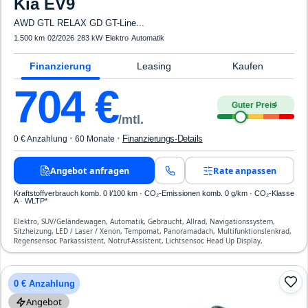
Kia
EV9
AWD GTL RELAX GD GT-Line...
1.500 km
·
02/2026
·
283 kW
·
Elektro
·
Automatik
Finanzierung
Leasing
Kaufen
704
€
Guter Preis
4
/mtl.
·
·
Finanzierungs-Details
0 € Anzahlung
60 Monate
Angebot anfragen
Rate anpassen
Kraftstoffverbrauch komb. 0 l/100 km · CO₂-Emissionen komb. 0 g/km · CO₂-Klasse
A · WLTP*
Elektro, SUV/Geländewagen, Automatik, Gebraucht, Allrad, Navigationssystem,
Sitzheizung, LED / Laser / Xenon, Tempomat, Panoramadach, Multifunktionslenkrad,
Regensensor, Parkassistent, Notruf-Assistent, Lichtsensor, Head Up Display,
Bluetooth, Freisprecheinrichtung, ESP, ABS, Klimatisierung, Front- und Seiten-Airbags
0 € Anzahlung
Angebot