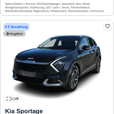
Hybrid (Elektro / Benzin), SUV/Geländewagen, Automatik, Neu, Allrad,
Navigationssystem, Sitzheizung, LED / Laser / Xenon, Panoramadach,
Multifunktionslenkrad, Regensensor, Parkassistent, Notruf-Assistent, Lichtsensor,
Start/Stopp-Automatik, Bluetooth, Freisprecheinrichtung, Verkehrszeichen-
Erkennung, ESP, ABS, Klimatisierung, Front-, Seiten- und weitere Airbags
0 € Anzahlung
Angebot
1
|
20
Kia
Sportage