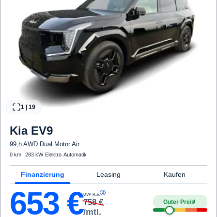
1
|
19
Kia
EV9
99,h AWD Dual Motor Air
0 km
·
·
283 kW
·
Elektro
·
Automatik
Finanzierung
Leasing
Kaufen
653
€
3
UVP-Rate
758
€
Guter Preis
4
/mtl.