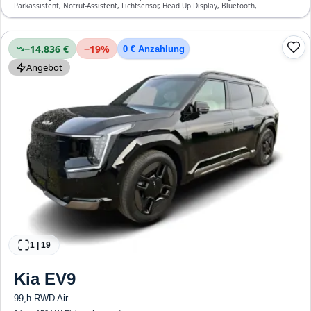
Parkassistent, Notruf-Assistent, Lichtsensor, Head Up Display, Bluetooth,
Verkehrszeichen-Erkennung, ESP, ABS, Klimatisierung, Front-, Seiten- und weitere
Airbags
−14.836 €
−
19
%
0 € Anzahlung
Angebot
1
|
19
Kia
EV9
99,h RWD Air