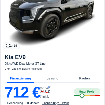
1
|
19
Kia
EV9
99,h AWD Dual Motor GT-Line
0 km
·
·
283 kW
·
Elektro
·
Automatik
Finanzierung
Leasing
Kaufen
712
€
3
UVP-Rate
843
€
Guter Preis
4
/mtl.
·
·
Finanzierungs-Details
0 € Anzahlung
60 Monate