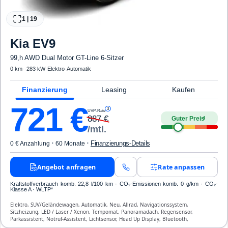
1
|
19
Kia
EV9
99,h AWD Dual Motor GT-Line 6-Sitzer
0 km
·
·
283 kW
·
Elektro
·
Automatik
Finanzierung
Leasing
Kaufen
721
€
3
UVP-Rate
887
€
Guter Preis
4
/mtl.
·
·
Finanzierungs-Details
0 € Anzahlung
60 Monate
Angebot anfragen
Rate anpassen
Kraftstoffverbrauch komb. 22,8 l/100 km · CO₂-Emissionen komb. 0 g/km · CO₂-
Klasse A · WLTP*
Elektro, SUV/Geländewagen, Automatik, Neu, Allrad, Navigationssystem,
Sitzheizung, LED / Laser / Xenon, Tempomat, Panoramadach, Regensensor,
Parkassistent, Notruf-Assistent, Lichtsensor, Head Up Display, Bluetooth,
Verkehrszeichen-Erkennung, ESP, ABS, Klimatisierung, Front-, Seiten- und weitere