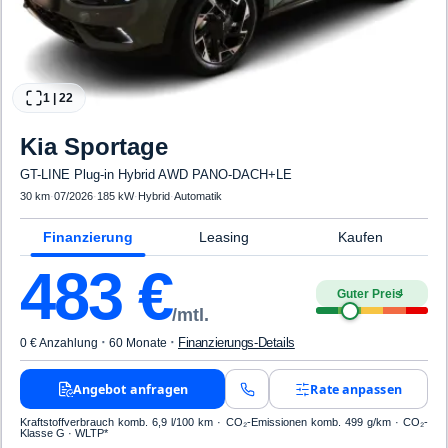
1
|
22
Kia
Sportage
GT-LINE Plug-in Hybrid AWD PANO-DACH+LE
30 km
·
07/2026
·
185 kW
·
Hybrid
·
Automatik
Finanzierung
Leasing
Kaufen
483
€
Guter Preis
4
/mtl.
·
·
Finanzierungs-Details
0 € Anzahlung
60 Monate
Angebot anfragen
Rate anpassen
Kraftstoffverbrauch komb. 6,9 l/100 km · CO₂-Emissionen komb. 499 g/km · CO₂-
Klasse G · WLTP*