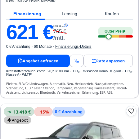
0 km
·
·
150 kW
·
Elektro
·
Automatik
Finanzierung
Leasing
Kaufen
621
€
3
UVP-Rate
765
€
Guter Preis
4
/mtl.
·
·
Finanzierungs-Details
0 € Anzahlung
60 Monate
Angebot anfragen
Rate anpassen
Kraftstoffverbrauch komb. 20,2 l/100 km · CO₂-Emissionen komb. 0 g/km · CO₂-
Klasse A · WLTP*
Elektro, SUV/Geländewagen, Automatik, Neu, Heckantrieb, Navigationssystem,
Sitzheizung, LED / Laser / Xenon, Tempomat, Regensensor, Parkassistent, Notruf-
Assistent, Lichtsensor, Bluetooth, Verkehrszeichen-Erkennung, ESP, ABS,
Klimatisierung, Front-, Seiten- und weitere Airbags
−13.418 €
−
15
%
0 € Anzahlung
Angebot