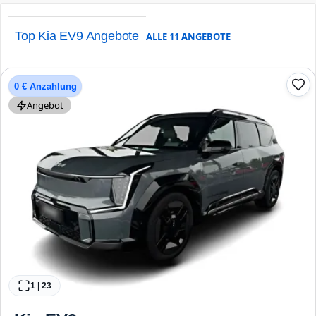
Top Kia EV9 Angebote
ALLE
11
ANGEBOTE
0 € Anzahlung
Angebot
1
|
23