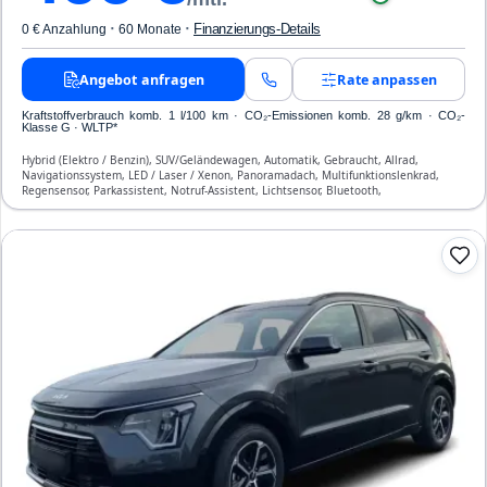
·
·
Finanzierungs-Details
0 € Anzahlung
60 Monate
Angebot anfragen
Rate anpassen
Kraftstoffverbrauch komb. 1 l/100 km · CO₂-Emissionen komb. 28 g/km · CO₂-
Klasse G · WLTP*
Hybrid (Elektro / Benzin), SUV/Geländewagen, Automatik, Gebraucht, Allrad,
Navigationssystem, LED / Laser / Xenon, Panoramadach, Multifunktionslenkrad,
Regensensor, Parkassistent, Notruf-Assistent, Lichtsensor, Bluetooth,
Freisprecheinrichtung, ESP, ABS, Klimatisierung, Front-, Seiten- und weitere Airbags