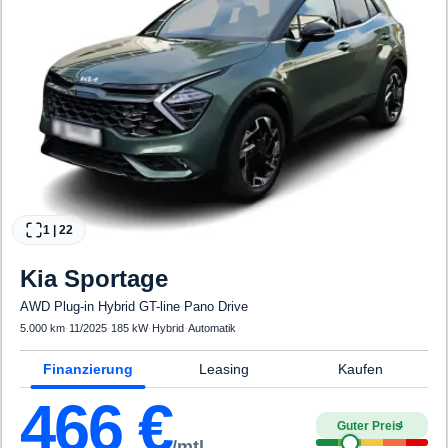
1
|
22
Kia
Sportage
AWD Plug-in Hybrid GT-line Pano Drive
5.000 km
·
11/2025
·
185 kW
·
Hybrid
·
Automatik
Finanzierung
Leasing
Kaufen
466
€
Guter Preis
4
/mtl.