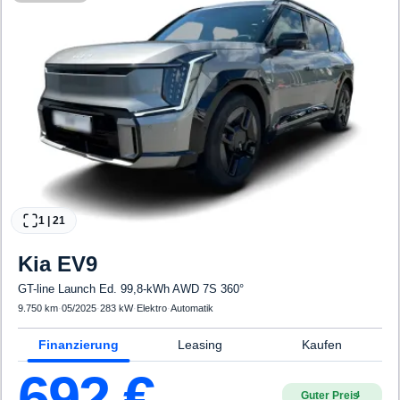
1
|
21
Kia
EV9
GT-line Launch Ed. 99,8-kWh AWD 7S 360°
9.750 km
·
05/2025
·
283 kW
·
Elektro
·
Automatik
Finanzierung
Leasing
Kaufen
692
€
Guter Preis
4