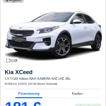
1
|
15
Kia
XCeed
1.5 T-GDI Xdition NAVI KAMERA SHZ LHZ JBL
65.600 km
·
12/2021
·
118 kW
·
Benzin
·
Automatik
Finanzierung
Kaufen