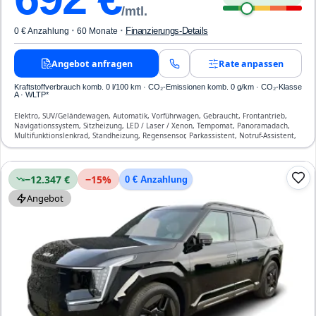
/mtl.
·
·
Finanzierungs-Details
0 € Anzahlung
60 Monate
Angebot anfragen
Rate anpassen
Kraftstoffverbrauch komb. 0 l/100 km · CO₂-Emissionen komb. 0 g/km · CO₂-Klasse
A · WLTP*
Elektro, SUV/Geländewagen, Automatik, Vorführwagen, Gebraucht, Frontantrieb,
Navigationssystem, Sitzheizung, LED / Laser / Xenon, Tempomat, Panoramadach,
Multifunktionslenkrad, Standheizung, Regensensor, Parkassistent, Notruf-Assistent,
Lichtsensor, Head Up Display, Start/Stopp-Automatik, Bluetooth,
Freisprecheinrichtung, ESP, ABS, Klimatisierung, Front-, Seiten- und weitere Airbags
−12.347 €
−
15
%
0 € Anzahlung
Angebot