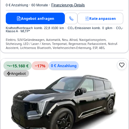
·
·
Finanzierungs-Details
0 € Anzahlung
60 Monate
Angebot anfragen
Rate anpassen
Kraftstoffverbrauch komb. 22,8 l/100 km · CO₂-Emissionen komb. 0 g/km · CO₂-
Klasse A · WLTP*
Elektro, SUV/Geländewagen, Automatik, Neu, Allrad, Navigationssystem,
Sitzheizung, LED / Laser / Xenon, Tempomat, Regensensor, Parkassistent, Notruf-
Assistent, Lichtsensor, Bluetooth, Verkehrszeichen-Erkennung, ESP, ABS,
Klimatisierung, Front-, Seiten- und weitere Airbags
−15.160 €
−
17
%
0 € Anzahlung
Angebot