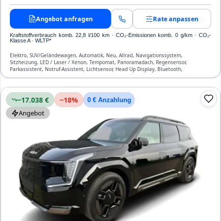
Angebot anfragen
Rate anpassen
Kraftstoffverbrauch komb. 22,8 l/100 km · CO₂-Emissionen komb. 0 g/km · CO₂-
Klasse A · WLTP*
Elektro, SUV/Geländewagen, Automatik, Neu, Allrad, Navigationssystem,
Sitzheizung, LED / Laser / Xenon, Tempomat, Panoramadach, Regensensor,
Parkassistent, Notruf-Assistent, Lichtsensor, Head Up Display, Bluetooth,
Verkehrszeichen-Erkennung, ESP, ABS, Klimatisierung, Front-, Seiten- und weitere
Airbags
−17.038 €
−
18
%
0 € Anzahlung
Angebot