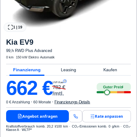
1
|
19
Kia
EV9
99,h RWD Plus Advanced
0 km
·
·
150 kW
·
Elektro
·
Automatik
Finanzierung
Leasing
Kaufen
662
€
3
UVP-Rate
782
€
Guter Preis
4
/mtl.
·
·
Finanzierungs-Details
0 € Anzahlung
60 Monate
Angebot anfragen
Rate anpassen
Kraftstoffverbrauch komb. 20,2 l/100 km · CO₂-Emissionen komb. 0 g/km · CO₂-
Klasse A · WLTP*