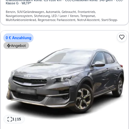
Kraftstoffverbrauch komb. 6,6 l/100 km · CO₂-Emissionen komb. 149 g/km · CO₂-
Klasse G · WLTP*
Benzin, SUV/Geländewagen, Automatik, Gebraucht, Frontantrieb,
Navigationssystem, Sitzheizung, LED / Laser / Xenon, Tempomat,
Multifunktionslenkrad, Regensensor, Parkassistent, Notruf-Assistent, Start/Stopp-
Automatik, Bluetooth, Freisprecheinrichtung, Verkehrszeichen-Erkennung, ESP, ABS,
Klimaanlage, Front- und Seiten-Airbags
0 € Anzahlung
Angebot
1
|
15