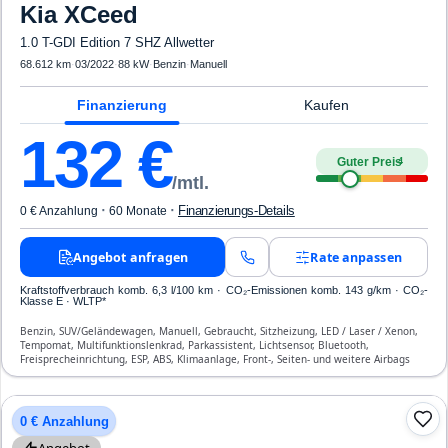
Kia
XCeed
1.0 T-GDI Edition 7 SHZ Allwetter
68.612 km
·
03/2022
·
88 kW
·
Benzin
·
Manuell
Finanzierung
Kaufen
132
€
Guter Preis
4
/mtl.
·
·
Finanzierungs-Details
0 € Anzahlung
60 Monate
Angebot anfragen
Rate anpassen
Kraftstoffverbrauch komb. 6,3 l/100 km · CO₂-Emissionen komb. 143 g/km · CO₂-
Klasse E · WLTP*
Benzin, SUV/Geländewagen, Manuell, Gebraucht, Sitzheizung, LED / Laser / Xenon,
Tempomat, Multifunktionslenkrad, Parkassistent, Lichtsensor, Bluetooth,
Freisprecheinrichtung, ESP, ABS, Klimaanlage, Front-, Seiten- und weitere Airbags
0 € Anzahlung
Angebot