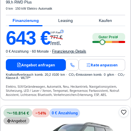
99,h RWD Plus
0 km
·
·
150 kW
·
Elektro
·
Automatik
Finanzierung
Leasing
Kaufen
643
€
3
UVP-Rate
777
€
Guter Preis
4
/mtl.
·
·
Finanzierungs-Details
0 € Anzahlung
60 Monate
Angebot anfragen
Rate anpassen
Kraftstoffverbrauch komb. 20,2 l/100 km · CO₂-Emissionen komb. 0 g/km · CO₂-
Klasse A · WLTP*
Elektro, SUV/Geländewagen, Automatik, Neu, Heckantrieb, Navigationssystem,
Sitzheizung, LED / Laser / Xenon, Tempomat, Regensensor, Parkassistent, Notruf-
Assistent, Lichtsensor, Bluetooth, Verkehrszeichen-Erkennung, ESP, ABS,
Klimatisierung, Front-, Seiten- und weitere Airbags
−10.814 €
−
14
%
0 € Anzahlung
Angebot