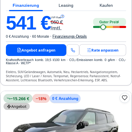
Finanzierung
Leasing
Kaufen
541
€
3
UVP-Rate
660
€
Guter Preis
4
/mtl.
·
·
Finanzierungs-Details
0 € Anzahlung
60 Monate
Angebot anfragen
Rate anpassen
Kraftstoffverbrauch komb. 19,5 l/100 km · CO₂-Emissionen komb. 0 g/km · CO₂-
Klasse A · WLTP*
Elektro, SUV/Geländewagen, Automatik, Neu, Heckantrieb, Navigationssystem,
Sitzheizung, LED / Laser / Xenon, Tempomat, Regensensor, Parkassistent, Notruf-
Assistent, Lichtsensor, Bluetooth, Verkehrszeichen-Erkennung, ESP, ABS,
Klimatisierung, Front-, Seiten- und weitere Airbags
−15.266 €
−
18
%
0 € Anzahlung
Angebot