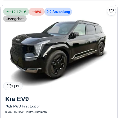
Airbags
−12.171 €
−
18
%
0 € Anzahlung
Angebot
1
|
19
Kia
EV9
76,h RWD First Ecition
0 km
·
·
160 kW
·
Elektro
·
Automatik