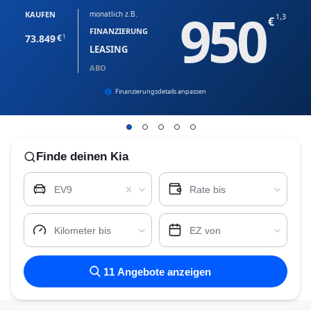
950
KAUFEN
monatlich z.B.
1,3
FINANZIERUNG
73.849
1
LEASING
ABO
Finanzierungsdetails anpassen
Finde
deinen Kia
EV9
Rate bis
Kilometer bis
EZ von
11
Angebote anzeigen