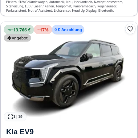
Elektro, SUV/Geländewagen, Automatik, Neu, Heckantrieb, Navigationssystem,
Sitzheizung, LED / Laser / Xenon, Tempomat, Panoramadach, Regensensor,
Parkassistent, Notruf-Assistent, Lichtsensor, Head Up Display, Bluetooth,
Verkehrszeichen-Erkennung, ESP, ABS, Klimatisierung, Front-, Seiten- und weitere
Airbags
−13.766 €
−
17
%
0 € Anzahlung
Angebot
1
|
19
Kia
EV9